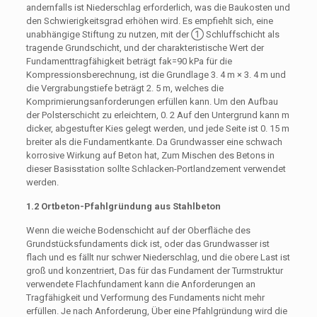
andernfalls ist Niederschlag erforderlich, was die Baukosten und
den Schwierigkeitsgrad erhöhen wird. Es empfiehlt sich, eine
unabhängige Stiftung zu nutzen, mit der ① Schluffschicht als
tragende Grundschicht, und der charakteristische Wert der
Fundamenttragfähigkeit beträgt fak=90 kPa für die
Kompressionsberechnung, ist die Grundlage 3. 4 m × 3. 4 m und
die Vergrabungstiefe beträgt 2. 5 m, welches die
Komprimierungsanforderungen erfüllen kann. Um den Aufbau
der Polsterschicht zu erleichtern, 0. 2 Auf den Untergrund kann m
dicker, abgestufter Kies gelegt werden, und jede Seite ist 0. 15 m
breiter als die Fundamentkante. Da Grundwasser eine schwach
korrosive Wirkung auf Beton hat, Zum Mischen des Betons in
dieser Basisstation sollte Schlacken-Portlandzement verwendet
werden.
1.2 Ortbeton-Pfahlgründung aus Stahlbeton
Wenn die weiche Bodenschicht auf der Oberfläche des
Grundstücksfundaments dick ist, oder das Grundwasser ist
flach und es fällt nur schwer Niederschlag, und die obere Last ist
groß und konzentriert, Das für das Fundament der Turmstruktur
verwendete Flachfundament kann die Anforderungen an
Tragfähigkeit und Verformung des Fundaments nicht mehr
erfüllen. Je nach Anforderung, Über eine Pfahlgründung wird die