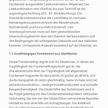
Fundament ausgewählte Lastkombination. Allgemein, Die
Lastkombination vom Oberbau bis zum Turmfuß ist die
ungünstigste Richtung (d.h.. 45° Winkelrichtung), Die
Standardkombinationslast der Lasteffekte im normalen
Betriebsgrenzzustand umfasst den Abwärtsdruck,
Auftriebskraft und horizontale Scherkraft. Das
Gründungsformular muss auf dem geotechnischen
Untersuchungsbericht über den Standort der Basisstation und
den Bedingungen der umliegenden Gebäude und des Geländes
basieren. Umfassende Auswahl basierend auf der Ebenheit, etc.
1.1 Unabhängiges Fundament aus Stahlbeton
Dieser Fundamenttyp eignet sich für Situationen, in denen die
Tragfähigkeit der Fundamenttragschicht gut ist, der
charakteristische Wert der Tragfähigkeit der allgemeinen
Fundament tragenden Bodenschicht ist größer als 80 kPa, und
die Bodenqualität ist relativ gleichmäßig. Seine Vorteile sind die
einfache Konstruktion , niedrige Investitionskosten und schnelle
Baugeschwindigkeit. Die Säulenfüße des Turmkörpers sind in
der Regel gelenkig mit den Fundamentsäulenpfeilern verbunden.
Gleichzeitig, Bei den mit den Säulenfüßen verbundenen Bauteilen
handelt es sich ebenfalls um Schrägstangen. Die Axialkraft
(Druck oder Spannung) in der Säule und der Axialkraft (Druck