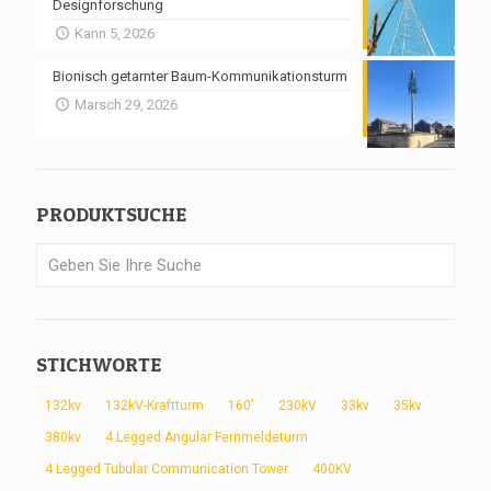
Designforschung
Kann 5, 2026
Bionisch getarnter Baum-Kommunikationsturm
Marsch 29, 2026
PRODUKTSUCHE
STICHWORTE
132kv
132kV-Kraftturm
160'
230kV
33kv
35kv
380kv
4 Legged Angular Fernmeldeturm
4 Legged Tubular Communication Tower
400KV