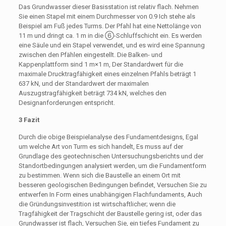
Das Grundwasser dieser Basisstation ist relativ flach. Nehmen
Sie einen Stapel mit einem Durchmesser von 0.9 Ich stehe als
Beispiel am Fuß jedes Turms. Der Pfahl hat eine Nettolänge von
11 m und dringt ca. 1 m in die ⑥-Schluffschicht ein. Es werden
eine Säule und ein Stapel verwendet, und es wird eine Spannung
zwischen den Pfählen eingestellt. Die Balken- und
Kappenplattform sind 1 m×1 m, Der Standardwert für die
maximale Drucktragfähigkeit eines einzelnen Pfahls beträgt 1
637 kN, und der Standardwert der maximalen
Auszugstragfähigkeit beträgt 734 kN, welches den
Designanforderungen entspricht.
3 Fazit
Durch die obige Beispielanalyse des Fundamentdesigns, Egal
um welche Art von Turm es sich handelt, Es muss auf der
Grundlage des geotechnischen Untersuchungsberichts und der
Standortbedingungen analysiert werden, um die Fundamentform
zu bestimmen. Wenn sich die Baustelle an einem Ort mit
besseren geologischen Bedingungen befindet, Versuchen Sie zu
entwerfen In Form eines unabhängigen Flachfundaments, Auch
die Gründungsinvestition ist wirtschaftlicher; wenn die
Tragfähigkeit der Tragschicht der Baustelle gering ist, oder das
Grundwasser ist flach, Versuchen Sie, ein tiefes Fundament zu