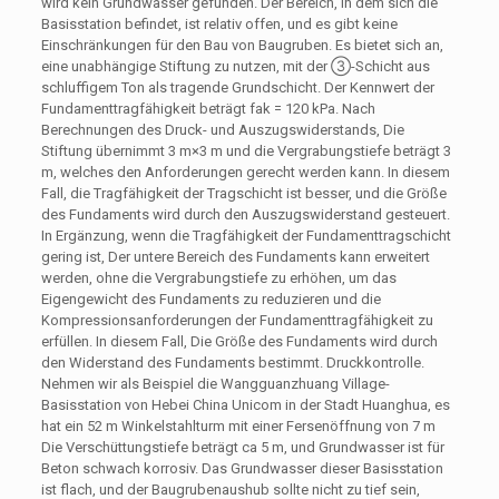
wird kein Grundwasser gefunden. Der Bereich, in dem sich die
Basisstation befindet, ist relativ offen, und es gibt keine
Einschränkungen für den Bau von Baugruben. Es bietet sich an,
eine unabhängige Stiftung zu nutzen, mit der ③-Schicht aus
schluffigem Ton als tragende Grundschicht. Der Kennwert der
Fundamenttragfähigkeit beträgt fak = 120 kPa. Nach
Berechnungen des Druck- und Auszugswiderstands, Die
Stiftung übernimmt 3 m×3 m und die Vergrabungstiefe beträgt 3
m, welches den Anforderungen gerecht werden kann. In diesem
Fall, die Tragfähigkeit der Tragschicht ist besser, und die Größe
des Fundaments wird durch den Auszugswiderstand gesteuert.
In Ergänzung, wenn die Tragfähigkeit der Fundamenttragschicht
gering ist, Der untere Bereich des Fundaments kann erweitert
werden, ohne die Vergrabungstiefe zu erhöhen, um das
Eigengewicht des Fundaments zu reduzieren und die
Kompressionsanforderungen der Fundamenttragfähigkeit zu
erfüllen. In diesem Fall, Die Größe des Fundaments wird durch
den Widerstand des Fundaments bestimmt. Druckkontrolle.
Nehmen wir als Beispiel die Wangguanzhuang Village-
Basisstation von Hebei China Unicom in der Stadt Huanghua, es
hat ein 52 m Winkelstahlturm mit einer Fersenöffnung von 7 m
Die Verschüttungstiefe beträgt ca 5 m, und Grundwasser ist für
Beton schwach korrosiv. Das Grundwasser dieser Basisstation
ist flach, und der Baugrubenaushub sollte nicht zu tief sein,