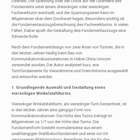
Deshalb, Die Spannung oder der Druck auf der Oberseite des
Fundaments unter einem dreieckigen oder viereckigen
Fachwerkturm wechselt, und der Spannungswert kann im
Allgemeinen über dem Druckwert liegen, Besonders wichtig ist
die Fundamentauszugsberechnung des Fachwerkturms. In vielen
Fällen, Dabei spielt die Gestaltung des Fundamentauszugs eine
führende Rolle.
Nach dem Fundamentdesign von zwei Arten von Türmen, die in
den letzten Jahren häufig beim Bau von
Kommunikationsbasisstationen in Hebei China Unicom
verwendet wurden, Der Autor analysiert kurz, wie
Turmfundamente für Vierecktürme und Dreirohrtürme ausgewählt
und entworfen werden.
1. Grundlegende Auswahl und Gestaltung eines
viereckigen Winkelstahlturms.
Viereckiger Winkelstahlturm, als viereckiger Turm bezeichnet, ist
in den letzten Jahren eine gängige Form von
Kommunikationstürmen. Die Höhe des Turms beträgt im
Allgemeinen ca 1/7 von der Höhe des Turms. Die
Fundamentform besteht normalerweise aus einem
unabhängigen Stahlbetonfundament und einer vor Ort
gegossenen Pfahlgründung. Berechnen Sie die für das