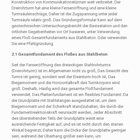
Konstruktion von Kommunikationstürmen weit verbreitet. Der
Dreirohrturm hat eine kleine Fersenöffnung und eine kleine
Turmsäulenschräge, Daher ist die Zugspannung unter jeder
Turmsäule relativ groß. Das Gründungsformular kann auf dem
geotechnischen Untersuchungsbericht der Basisstation und den
örtlichen Gegebenheiten vor Ort basieren, unter Verwendung
eines Floß-Gesamtfundaments aus Stahlbeton. Oder verwenden
Sie eine Pfahlgründung.
2.1 Gesamtfundament des Floßes aus Stahlbeton
Seit der Fersenöffnung des dreieckigen Stahlrohrturms
(Dreirohrturm) ist im Allgemeinen nicht zu groß, Das Gewicht des
Turms ist gering, sondern weil der Eisenturm hoch ist, Das
Biegemoment und die Horizontalkraft des Turmkörpers sind
groß. Deshalb, Häufig wird das gesamte Floßfundament
verwendet. Das Plattenfundament ist ein flexibles Fundament. Da
die Grundplatte mit Stahlstangen ausgestattet ist, um dem
Biegemoment und der Scherkraft standzuhalten, die durch die
Fundamentreaktionskraft verursacht werden, Jeder Abschnitt
des überstehenden Teils der Grundplatte weist eine
ausreichende Festigkeit auf, und es ist nicht durch den starren
Winkel begrenzt, Daher kann die Dicke der Grundplatte geringer
sein, während der Überhang größer sein kann, um