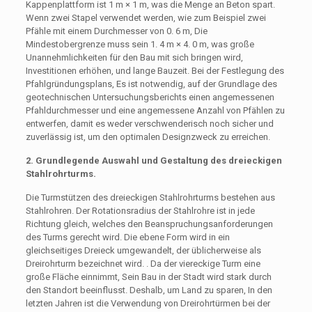
Kappenplattform ist 1 m × 1 m, was die Menge an Beton spart.
Wenn zwei Stapel verwendet werden, wie zum Beispiel zwei
Pfähle mit einem Durchmesser von 0. 6 m, Die
Mindestobergrenze muss sein 1. 4 m × 4. 0 m, was große
Unannehmlichkeiten für den Bau mit sich bringen wird,
Investitionen erhöhen, und lange Bauzeit. Bei der Festlegung des
Pfahlgründungsplans, Es ist notwendig, auf der Grundlage des
geotechnischen Untersuchungsberichts einen angemessenen
Pfahldurchmesser und eine angemessene Anzahl von Pfählen zu
entwerfen, damit es weder verschwenderisch noch sicher und
zuverlässig ist, um den optimalen Designzweck zu erreichen.
2. Grundlegende Auswahl und Gestaltung des dreieckigen
Stahlrohrturms.
Die Turmstützen des dreieckigen Stahlrohrturms bestehen aus
Stahlrohren. Der Rotationsradius der Stahlrohre ist in jede
Richtung gleich, welches den Beanspruchungsanforderungen
des Turms gerecht wird. Die ebene Form wird in ein
gleichseitiges Dreieck umgewandelt, der üblicherweise als
Dreirohrturm bezeichnet wird. . Da der viereckige Turm eine
große Fläche einnimmt, Sein Bau in der Stadt wird stark durch
den Standort beeinflusst. Deshalb, um Land zu sparen, In den
letzten Jahren ist die Verwendung von Dreirohrtürmen bei der