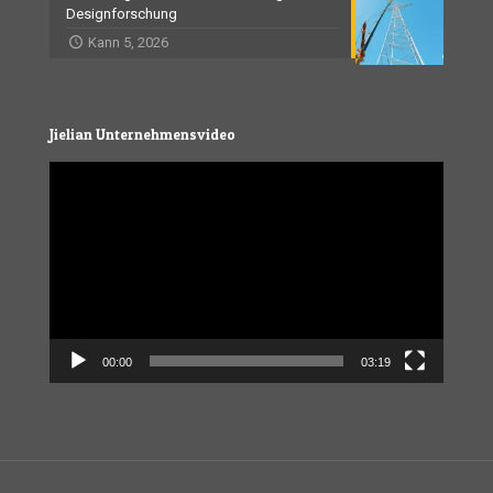
Designforschung
Kann 5, 2026
Jielian Unternehmensvideo
Video
Player
00:00
03:19