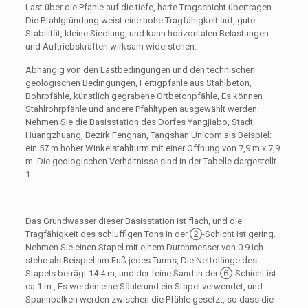
Last über die Pfähle auf die tiefe, harte Tragschicht übertragen.
Die Pfahlgründung weist eine hohe Tragfähigkeit auf, gute
Stabilität, kleine Siedlung, und kann horizontalen Belastungen
und Auftriebskräften wirksam widerstehen.
Abhängig von den Lastbedingungen und den technischen
geologischen Bedingungen, Fertigpfähle aus Stahlbeton,
Bohrpfähle, künstlich gegrabene Ortbetonpfähle, Es können
Stahlrohrpfähle und andere Pfahltypen ausgewählt werden.
Nehmen Sie die Basisstation des Dorfes Yangjiabo, Stadt
Huangzhuang, Bezirk Fengnan, Tangshan Unicom als Beispiel:
ein 57 m hoher Winkelstahlturm mit einer Öffnung von 7,9 m x 7,9
m. Die geologischen Verhältnisse sind in der Tabelle dargestellt
1.
Das Grundwasser dieser Basisstation ist flach, und die
Tragfähigkeit des schluffigen Tons in der ②-Schicht ist gering.
Nehmen Sie einen Stapel mit einem Durchmesser von 0.9 Ich
stehe als Beispiel am Fuß jedes Turms, Die Nettolänge des
Stapels beträgt 14.4 m, und der feine Sand in der ⑥-Schicht ist
ca 1 m , Es werden eine Säule und ein Stapel verwendet, und
Spannbalken werden zwischen die Pfähle gesetzt, so dass die