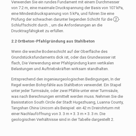
Verwenden Sie ein rundes Fundament mit einem Durchmesser
von 7.2 m, eine maximale Druckspannung der Basis von 107 kPa,
eine Mindestdruckspannung von 5 kPa, und führen Sie eine
Prüfung der schwachen darunter liegenden Schicht für die ②-
Schluffschicht durch. , um die Anforderungen an die
Drucktragfähigkeit zu erfüllen.
2.2 Ortbeton-Pfahlgründung aus Stahlbeton
Wenn die weiche Bodenschicht auf der Oberfläche des
Grundstücksfundaments dick ist, oder das Grundwasser ist
flach, Die Verwendung einer Pfahlgründung kann vertikalen
Belastungen und Auftriebskräften wirksam standhalten.
Entsprechend den ingenieurgeologischen Bedingungen, In der
Regel werden Bohrpfähle aus Stahlbeton verwendet. Ein Stapel
unter jeder Turmsäule, oder zwei Pfähle unter einer Turmsäule,
was nach Berechnungen ermittelt werden muss. Nehmen Sie die
Basisstation South Circle der Stadt Hugezhuang, Luanna County,
Tangshan China Unicom als Beispiel: ein 42 m Dreirohrturm mit
einer Nachlauföffnung von 3. 3 m × 3. 3 m × 3. 3 m. Die
geologischen Verhältnisse sind in der Tabelle dargestellt 2.