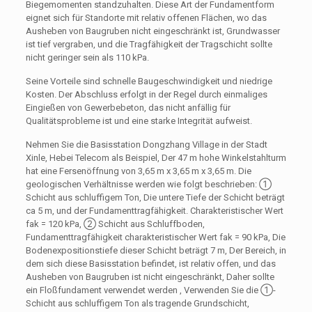
Biegemomenten standzuhalten. Diese Art der Fundamentform
eignet sich für Standorte mit relativ offenen Flächen, wo das
Ausheben von Baugruben nicht eingeschränkt ist, Grundwasser
ist tief vergraben, und die Tragfähigkeit der Tragschicht sollte
nicht geringer sein als 110 kPa.
Seine Vorteile sind schnelle Baugeschwindigkeit und niedrige
Kosten. Der Abschluss erfolgt in der Regel durch einmaliges
Eingießen von Gewerbebeton, das nicht anfällig für
Qualitätsprobleme ist und eine starke Integrität aufweist.
Nehmen Sie die Basisstation Dongzhang Village in der Stadt
Xinle, Hebei Telecom als Beispiel, Der 47 m hohe Winkelstahlturm
hat eine Fersenöffnung von 3,65 m x 3,65 m x 3,65 m. Die
geologischen Verhältnisse werden wie folgt beschrieben: ①
Schicht aus schluffigem Ton, Die untere Tiefe der Schicht beträgt
ca 5 m, und der Fundamenttragfähigkeit. Charakteristischer Wert
fak = 120 kPa, ② Schicht aus Schluffboden,
Fundamenttragfähigkeit charakteristischer Wert fak = 90 kPa, Die
Bodenexpositionstiefe dieser Schicht beträgt 7 m, Der Bereich, in
dem sich diese Basisstation befindet, ist relativ offen, und das
Ausheben von Baugruben ist nicht eingeschränkt, Daher sollte
ein Floßfundament verwendet werden , Verwenden Sie die ①-
Schicht aus schluffigem Ton als tragende Grundschicht,