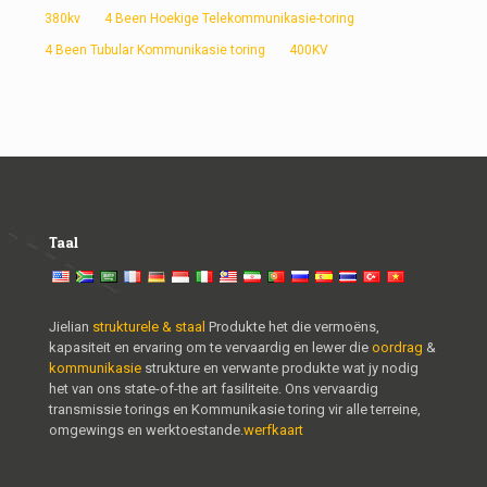
380kv
4 Been Hoekige Telekommunikasie-toring
4 Been Tubular Kommunikasie toring
400KV
Taal
Jielian
strukturele & staal
Produkte het die vermoëns,
kapasiteit en ervaring om te vervaardig en lewer die
oordrag
&
kommunikasie
strukture en verwante produkte wat jy nodig
het van ons state-of-the art fasiliteite. Ons vervaardig
transmissie torings en Kommunikasie toring vir alle terreine,
omgewings en werktoestande.
werfkaart