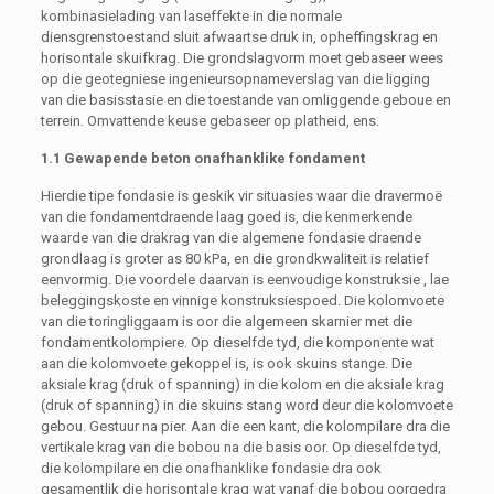
kombinasielading van laseffekte in die normale
diensgrenstoestand sluit afwaartse druk in, opheffingskrag en
horisontale skuifkrag. Die grondslagvorm moet gebaseer wees
op die geotegniese ingenieursopnameverslag van die ligging
van die basisstasie en die toestande van omliggende geboue en
terrein. Omvattende keuse gebaseer op platheid, ens.
1.1 Gewapende beton onafhanklike fondament
Hierdie tipe fondasie is geskik vir situasies waar die dravermoë
van die fondamentdraende laag goed is, die kenmerkende
waarde van die drakrag van die algemene fondasie draende
grondlaag is groter as 80 kPa, en die grondkwaliteit is relatief
eenvormig. Die voordele daarvan is eenvoudige konstruksie , lae
beleggingskoste en vinnige konstruksiespoed. Die kolomvoete
van die toringliggaam is oor die algemeen skarnier met die
fondamentkolompiere. Op dieselfde tyd, die komponente wat
aan die kolomvoete gekoppel is, is ook skuins stange. Die
aksiale krag (druk of spanning) in die kolom en die aksiale krag
(druk of spanning) in die skuins stang word deur die kolomvoete
gebou. Gestuur na pier. Aan die een kant, die kolompilare dra die
vertikale krag van die bobou na die basis oor. Op dieselfde tyd,
die kolompilare en die onafhanklike fondasie dra ook
gesamentlik die horisontale krag wat vanaf die bobou oorgedra