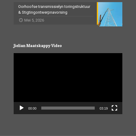
Oorhoofse transmissielyn toringstruktuur
& Stigtingontwerpnavorsing
Mei 5, 2026
Jielian Maatskappy Video
Video
Player
00:00
03:19