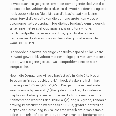
te weerstaan, enige gedeelte van die oorhangende deel van die
basisplaat het voldoende sterkte, en dit word nie deur die rigiede
hoek beperk nie, so Die dikte van die basisplaat kan kleiner
wees, terwyl die grootte van die oorhang groter kan wees om
buigmomente te weerstaan. Hierdie tipe fondasievorm is geskik
vir terreine met relatief oop spasies, waar uitgrawing van
fondamentputte nie beperk word nie, grondwater is diep
begrawe, en die dravermoë van die dralaag moet nie minder
wees as 110 kPa.
Die voordele daarvan is vinnige konstruksiespoed en lae koste.
Dit word gewoonlik voltooi met eenmalige giet van kommersiële
beton, wat nie geneig is tot kwaliteitsprobleme nie en sterk
integriteit het.
Neem die Dongzhang Village-basisstasie in Xinle City, Hebei
Telecom as 'n voorbeeld, die 47m hoek staaltoring het 'n hak
opening van 3,65m×3,65m×3,65m. Die geologiese toestande
word soos volg beskryf: ① laag slikagtige klei, die onderste
diepte van die laag is omtrent 5 m, en die fondasie dravermoë
Kenmerkende waarde fak = 120 kPa, ② laag slikgrond, fondasie
drakrag kenmerkende waarde fak = 90 kPa, grond blootstelling
diepte van hierdie laag is 7 m, die area waar hierdie basisstasie
geleë is, is relatief oop, en die uitgrawing van die fondamentput