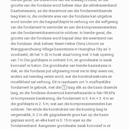
grootte van die fondasie word beheer deur die uittrekweerstand.
Daarbenewens, as die dravermoë van die fondamentdraende
laag klein is, die onderste area van die fondasie kan uitgebrei
word sonder om die begraafdiepte te verhoog om die selfgewig
van die fondament te verminder en aan die kompressievereistes
van die fondamentdravermoë te voldoen. In hierdie geval, die
grootte van die fondasie word bepaal deur die weerstand van
die fondasie. druk beheer. Neem Hebei China Unicom se
Wangguanzhuang Village-basisstasie in Huanghua City as 'n
voorbeeld, dit het 'n 52 m hoek staal toring met 'n hak opening
van 7 m Die grafdiepte is omtrent 5 m, en grondwater is swak
korrosief vir beton. Die grondwater van hierdie basisstasie is
vlak, en die fondasie put uitgrawing moet nie te diep wees nie,
anders sal neerslag vereis word, wat die konstruksiekoste en
moeilikheid sal verhoog. Dit is raadsaam om 'n onafhanklike
fondament te gebruik, met die ① laag slik as die basis draende
laag, en die fondasie dravermoë kenmerkwaarde is fak=90 kPa
vir kompressie berekening, die fondament is 3. 4 m × 3. 4 m en
die grafdiepte is 2. 5 m, wat aan die kompressievereistes kan
voldoen. Ten einde die konstruksie van die kussing laag te
vergemaklik, 0. 2 m dik gegradeerde gruis kan op die basis
geplaas word, en elke kant is 0. 15 m wyer as die
fondamentrand. Aangesien grondwater swak korrosief is vir