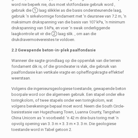
word nie beperk nie, dus moet vlotfondasie gebruik word ,
gebruik die ① laag slikklei as die basis ondersteunende laag,
gebruik 'n sirkelvormige fondament met 'n deursnee van 7.2 m, 'n
maksimum drukspanning van die basis van 107 kPa, 'n minimum
drukspanning van 5 kPa, en voer 'n swak onderliggende
laagkontrole uit vir die ② laag slik. , om aan die
drukdravermoëvereistes te voldoen.
2.2 Gewapende beton-in-plek paalfondasie
Wanneer die sagte grondlaag op die oppervlak van die terrein
fondament dik is, of die grondwater is vlak, die gebruik van
paalfondasie kan vertikale vragte en opheffingskragte effektief
weerstaan.
Volgens die ingenieursgeologiese toestande, gewapende beton
boorpale word oor die algemeen gebruik. Een stapel onder elke
toringkolom, of twee stapels onder een toringkolom, wat
volgens berekeninge bepaal moet word. Neem die South Circle-
basisstasie van Hugezhuang Town, Luanna County, Tangshan
China Unicom as 'n voorbeeld: 'n 42 m drie-buis toring met 'n
opvolg opening van 3. 3 m × 3. 3 m × 3. 3 m. Die geologiese
toestande word in Tabel getoon 2.