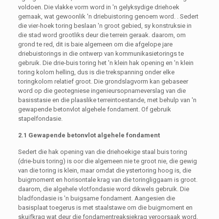
voldoen. Die vlakke vorm word in 'n gelyksydige driehoek
gemaak, wat gewoonlik 'n driebuistoring genoem word. . Sedert
die vier-hoek toring beslaan 'n groot gebied, sy konstruksie in
die stad word grootliks deur die terrein geraak. daarom, om
grond te red, dit is baie algemeen om die afgelope jare
driebuistorings in die ontwerp van kommunikasietorings te
gebruik. Die drie-buis toring het 'n klein hak opening en 'n klein
toring kolom helling, dus is die trekspanning onder elke
toringkolom relatief groot. Die grondslagvorm kan gebaseer
word op die geotegniese ingenieursopnameverslag van die
basisstasie en die plaaslike terreintoestande, met behulp van 'n
gewapende betonvlot algehele fondament. Of gebruik
stapelfondasie.
2.1 Gewapende betonvlot algehele fondament
Sedert die hak opening van die driehoekige staal buis toring
(drie-buis toring) is oor die algemeen nie te groot nie, die gewig
van die toring is klein, maar omdat die ystertoring hoog is, die
buigmoment en horisontale krag van die toringliggaam is groot.
daarom, die algehele vlotfondasie word dikwels gebruik. Die
bladfondasie is 'n buigsame fondament. Aangesien die
basisplaat toegerus is met staalstawe om die buigmoment en
skuifkrag wat deur die fondamentreaksiekrag veroorsaak word,