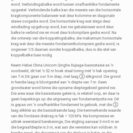
word. Verbindingsbalke word tussen onafhanklike fondamente
opgestel. Verbindende balke kan die meeste van die horisontale
kragkomponente balanseer wat deur kolomme en diagonale
stawe oorgedra word. Die horisontale krag wat slegs deur
windlading opgehoop word, kan nie gebalanseer word deur
balke te verbind nie en moet deur kolompilare gedra word. Na
die ontwerp van die koppelingsbalke, die maksimum horisontale
krag wat deur die meeste fondamentkolompiere gedra word, is
ongeveer 1/3 daarvan sonder koppelbalke, dus is die stel van
koppelbalke baie nodig.
Neem Hebei China Unicom Qinghe Xujiage-basisstasie as 'n
voorbeeld, dit het 'n 52 m hoek staal toring met 'n hak opening
van 7 m Dit gaan oor 5 m diep, met laag ③ slikgrond. Die grond
in hierdie laag is blootgestel aan 'n diepte van 7 m. Geen
grondwater word binne die opname-dieptegebied gevind nie.
Die area waar die basisstasie geleë is, is relatief oop, en daar is
geen beperkings op die uitgrawing van fondamentputte nie. Dit
is gepas om 'n onafhanklike fondament te gebruik, met die ③
laag slikklei as die basisdraende laag. Die kenmerkende waarde
van die fondasie drakrag is fak = 120 kPa. Na kompressie en
uittrek weerstand berekeninge, Die stigting aanvaar 3 m×3 m en
die begraafdiepte is 3 m, wat aan die vereistes kan voldoen. In
hierdie geval, die dravermoë van die dralaag is beter, en die