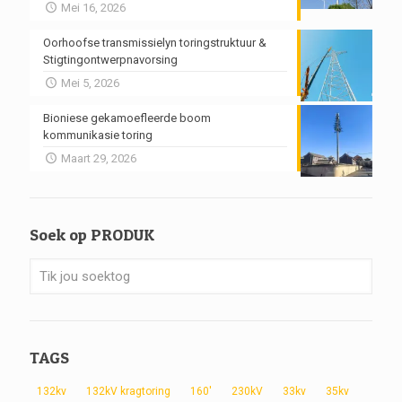
Mei 16, 2026
Oorhoofse transmissielyn toringstruktuur &
Stigtingontwerpnavorsing
Mei 5, 2026
Bioniese gekamoefleerde boom
kommunikasie toring
Maart 29, 2026
Soek op PRODUK
TAGS
132kv
132kV kragtoring
160'
230kV
33kv
35kv