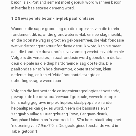
beton, slak Portland sement moet gebruik word wanneer beton
in hierdie basisstasie gemeng word.
1.2 Gewapende beton-in-plek paalfondasie
Wanneer die sagte grondlaag op die oppervlak van die terrein
fondament dik is, of die grondwater is vlak en neerslag moeilik,
en die boonste vrag is groot en gekonsentreer, die vlak fondasie
wat vir die toringstruktuur fondasie gebruik word, kan nie meer
aan die fondasie dravermoë en vervorming vereistes voldoen nie.
Volgens die vereistes, 'n paalfondasie word gebruik om die las
deur die pale na die diep harddraende laag oor te dra. Die
paalfondasie het 'n hoë dravermoë, goeie stabiliteit, klein
nedersetting, en kan effektief horisontale vragte en
opheffingskragte weerstaan.
Volgens die lastoestande en ingenieursgeologiese toestande,
gewapende beton voorafvervaardigde pale, verveelde hope,
kunsmatig gegrawe in-plek hopies, staalpyppale en ander
heipaaltipes kan gekies word. Neem die basisstasie van
Yangjiabo Village, Huangzhuang Town, Fengnan-distrik,
Tangshan Unicom as 'n voorbeeld: 'n 57m hoek staaltoring met
'n opening van 7.9m×7.9m. Die geologiese toestande word in
Tabel getoon 1.