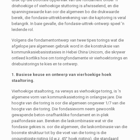
driehoekige of vierhoekige stuttoring is afwisselend, en die
spanningswaarde kan oor die algemeen bo die drukwaarde
bereik, die fondasie-uittrekberekening van die kaptoring is veral
belangrik. In baie gevalle, die fondasie-uittrek-ontwerp speel 'n
leidende rol.
Volgens die fondamentontwerp van twee tipes torings wat die
afgelope jare algemeen gebruik word in die konstruksie van
kommunikasiebasisstasies in Hebei China Unicom, die skrywer
ontleed kortliks hoe om toringfondamente vir vierhoektorings en
driebuistorings te kies en te ontwerp.
1. Basiese keuse en ontwerp van vierhoekige hoek
staaltoring.
Vierhoekige staaltoring, na verwys as vierhoekige toring, is 'n
algemene vorm van kommunikasietoring in onlangse jare. Die
hoogte van die toring is oor die algemeen ongeveer 1/7 van die
hoogte van die toring. Die fondasievorm neem gewoonlik
gewapende beton-onafhanklike fondament en in-plek
paalfondasie aan. Bereken die laskombinasie wat vir die
fondasie gekies is. oor die algemeen, die laskombinasie van die
boonste struktuur tot by die voet van die toring is die
ongunstigste rigting (d.w.z. 45° hoek rigting), die standaard