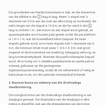
Die grondwater van hierdie basisstasie is vlak, en die dravermoë
van die slikklei in die ② laag is laag. Neem 'n stapel met 'n
deursnee van 0.9 m aan die voet van elke toring as voorbeeld, die
netto lengte van die stapel is 14.4 m, en die fyn sand in die ⑥
laag is omtrent 1 m , een kolom en een stapel word gebruik, en
spanningsbalke word tussen pale gestel, sodat die pet platform
is 1 m × 1 m, wat die hoeveelheid beton bespaar. As twee
stapels gebruik word, soos twee stapels met 'n deursnee van 0.
6 m, die minimum limiet moet wees 1. 4 m × 4. 0 m, wat groot
ongerief vir die konstruksie sal meebring, belegging verhoog, en
lang konstruksietydperk. Wanneer die paalfondasieplan bepaal
word, dit is nodig om 'n redelike paaldeursnee en aantal pale te
ontwerp gebaseer op die geotegniese
ingenieursopnameverslag, sodat dit nie verkwistend of veilig en
betroubaar is nie, om die optimale ontwerpdoel te bereik.
2. Basiese keuse en ontwerp van die driehoekige
staalbuistoring.
Die toringkolomme van die driehoekige staalbuistoring is van
staalpype gemaak. Die draairadius van die staalpype in elke
rigting is dieselfde, wat aan die stresvereistes van die toring