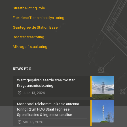
Straatbeligting Pole
Elektriese Transmissielyn toring
Geïntegreerde Station Base
Rooster staaltoring
Mikrogolf staaltoring
NEWS PRO
Warmgegalvaniseerde staalrooster
Kragtransmissietoring
Julie 13, 2026
Monopool telekommunikasie antenna
toring | 25m HDG Staal Tegniese
Spesifikasies & Ingenieursanalise
Mei 16, 2026