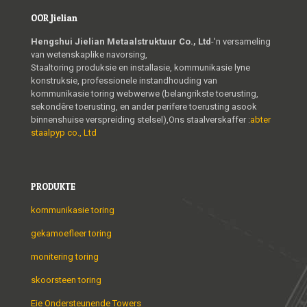
OOR Jielian
Hengshui Jielian Metaalstruktuur Co., Ltd
-'n versameling
van wetenskaplike navorsing,
Staaltoring produksie en installasie, kommunikasie lyne
konstruksie, professionele instandhouding van
kommunikasie toring webwerwe (belangrikste toerusting,
sekondêre toerusting, en ander perifere toerusting asook
binnenshuise verspreiding stelsel),Ons staalverskaffer :
abter
staalpyp co., Ltd
PRODUKTE
kommunikasie toring
gekamoefleer toring
monitering toring
skoorsteen toring
Eie Ondersteunende Towers