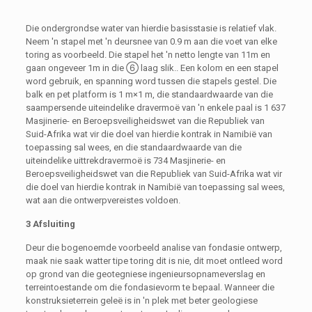
Die ondergrondse water van hierdie basisstasie is relatief vlak.
Neem 'n stapel met 'n deursnee van 0.9 m aan die voet van elke
toring as voorbeeld. Die stapel het 'n netto lengte van 11m en
gaan ongeveer 1m in die ⑥ laag slik.. Een kolom en een stapel
word gebruik, en spanning word tussen die stapels gestel. Die
balk en pet platform is 1 m×1 m, die standaardwaarde van die
saampersende uiteindelike dravermoë van 'n enkele paal is 1 637
Masjinerie- en Beroepsveiligheidswet van die Republiek van
Suid-Afrika wat vir die doel van hierdie kontrak in Namibië van
toepassing sal wees, en die standaardwaarde van die
uiteindelike uittrekdravermoë is 734 Masjinerie- en
Beroepsveiligheidswet van die Republiek van Suid-Afrika wat vir
die doel van hierdie kontrak in Namibië van toepassing sal wees,
wat aan die ontwerpvereistes voldoen.
3 Afsluiting
Deur die bogenoemde voorbeeld analise van fondasie ontwerp,
maak nie saak watter tipe toring dit is nie, dit moet ontleed word
op grond van die geotegniese ingenieursopnameverslag en
terreintoestande om die fondasievorm te bepaal. Wanneer die
konstruksieterrein geleë is in 'n plek met beter geologiese