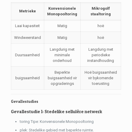
Konvensionele
Mikrogolf
Metrieke
Monopooltoring
staaltoring
Laai kapasiteit
Matig
hoë
Windweerstand
Matig
hoë
Langdurig met
Langdurig met
Duursaamheid
minimale
periodieke
onderhoud
instandhouding
Beperkte
Hoë buigsaamheid
buigsaamheid
buigsaamheid vir
vir bykomende
opgraderings
toerusting
Gevallestudies
Gevallestudie 1: Stedelike sellulêre netwerk
toring Tipe: Konvensionele Monopooltoring
plek: Stedelike gebied met beperkte ruimte.