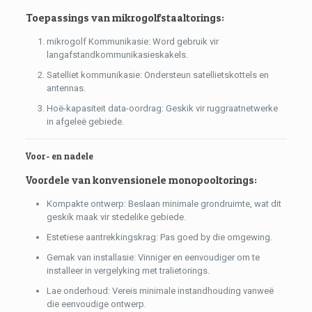
Toepassings van mikrogolfstaaltorings:
mikrogolf Kommunikasie: Word gebruik vir
langafstandkommunikasieskakels.
Satelliet kommunikasie: Ondersteun satellietskottels en
antennas.
Hoë-kapasiteit data-oordrag: Geskik vir ruggraatnetwerke
in afgeleë gebiede.
Voor- en nadele
Voordele van konvensionele monopooltorings:
Kompakte ontwerp: Beslaan minimale grondruimte, wat dit
geskik maak vir stedelike gebiede.
Estetiese aantrekkingskrag: Pas goed by die omgewing.
Gemak van installasie: Vinniger en eenvoudiger om te
installeer in vergelyking met tralietorings.
Lae onderhoud: Vereis minimale instandhouding vanweë
die eenvoudige ontwerp.