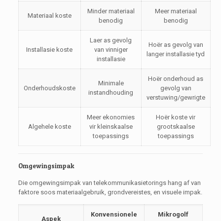
Minder materiaal
Meer materiaal
Materiaal koste
benodig
benodig
Laer as gevolg
Hoër as gevolg van
Installasie koste
van vinniger
langer installasie tyd
installasie
Hoër onderhoud as
Minimale
Onderhoudskoste
gevolg van
instandhouding
verstuwing/gewrigte
Meer ekonomies
Hoër koste vir
Algehele koste
vir kleinskaalse
grootskaalse
toepassings
toepassings
Omgewingsimpak
Die omgewingsimpak van telekommunikasietorings hang af van
faktore soos materiaalgebruik, grondvereistes, en visuele impak.
Konvensionele
Mikrogolf
Aspek