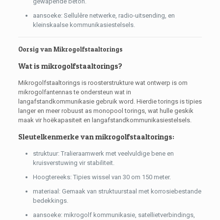
gewapende beton.
aansoeke: Sellulêre netwerke, radio-uitsending, en
kleinskaalse kommunikasiestelsels.
Oorsig van Mikrogolfstaaltorings
Wat is mikrogolfstaaltorings?
Mikrogolfstaaltorings is roosterstrukture wat ontwerp is om
mikrogolfantennas te ondersteun wat in
langafstandkommunikasie gebruik word. Hierdie torings is tipies
langer en meer robuust as monopool torings, wat hulle geskik
maak vir hoëkapasiteit en langafstandkommunikasiestelsels.
Sleutelkenmerke van mikrogolfstaaltorings:
struktuur: Tralieraamwerk met veelvuldige bene en
kruisverstuwing vir stabiliteit.
Hoogtereeks: Tipies wissel van 30 om 150 meter.
materiaal: Gemaak van struktuurstaal met korrosiebestande
bedekkings.
aansoeke: mikrogolf kommunikasie, satellietverbindings,