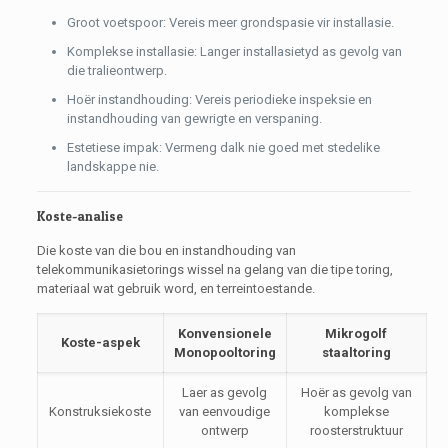
Groot voetspoor: Vereis meer grondspasie vir installasie.
Komplekse installasie: Langer installasietyd as gevolg van
die tralieontwerp.
Hoër instandhouding: Vereis periodieke inspeksie en
instandhouding van gewrigte en verspaning.
Estetiese impak: Vermeng dalk nie goed met stedelike
landskappe nie.
Koste-analise
Die koste van die bou en instandhouding van
telekommunikasietorings wissel na gelang van die tipe toring,
materiaal wat gebruik word, en terreintoestande.
Konvensionele
Mikrogolf
Koste-aspek
Monopooltoring
staaltoring
Laer as gevolg
Hoër as gevolg van
Konstruksiekoste
van eenvoudige
komplekse
ontwerp
roosterstruktuur