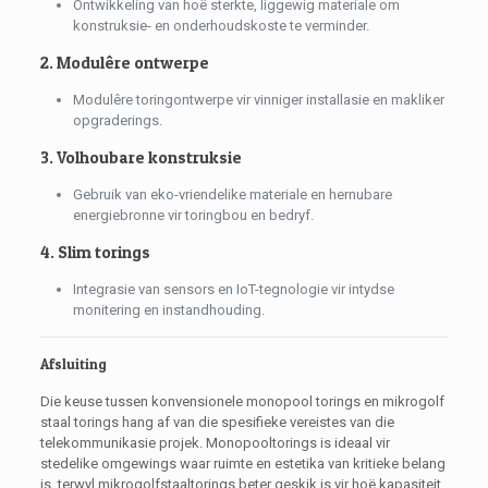
Ontwikkeling van hoë sterkte, liggewig materiale om
konstruksie- en onderhoudskoste te verminder.
2. Modulêre ontwerpe
Modulêre toringontwerpe vir vinniger installasie en makliker
opgraderings.
3. Volhoubare konstruksie
Gebruik van eko-vriendelike materiale en hernubare
energiebronne vir toringbou en bedryf.
4. Slim torings
Integrasie van sensors en IoT-tegnologie vir intydse
monitering en instandhouding.
Afsluiting
Die keuse tussen konvensionele monopool torings en mikrogolf
staal torings hang af van die spesifieke vereistes van die
telekommunikasie projek. Monopooltorings is ideaal vir
stedelike omgewings waar ruimte en estetika van kritieke belang
is, terwyl mikrogolfstaaltorings beter geskik is vir hoë kapasiteit,