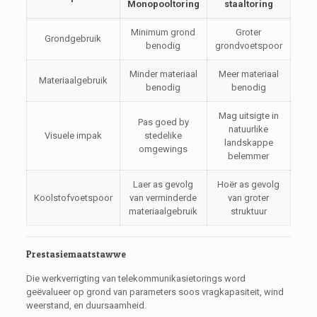
Monopooltoring
staaltoring
Minimum grond
Groter
Grondgebruik
benodig
grondvoetspoor
Minder materiaal
Meer materiaal
Materiaalgebruik
benodig
benodig
Mag uitsigte in
Pas goed by
natuurlike
Visuele impak
stedelike
landskappe
omgewings
belemmer
Laer as gevolg
Hoër as gevolg
Koolstofvoetspoor
van verminderde
van groter
materiaalgebruik
struktuur
Prestasiemaatstawwe
Die werkverrigting van telekommunikasietorings word
geëvalueer op grond van parameters soos vragkapasiteit, wind
weerstand, en duursaamheid.