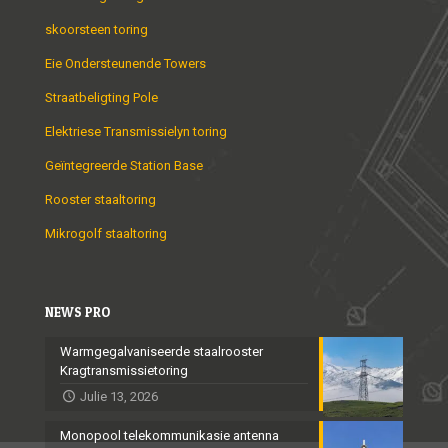
skoorsteen toring
Eie Ondersteunende Towers
Straatbeligting Pole
Elektriese Transmissielyn toring
Geïntegreerde Station Base
Rooster staaltoring
Mikrogolf staaltoring
NEWS PRO
Warmgegalvaniseerde staalrooster
Kragtransmissietoring
Julie 13, 2026
Monopool telekommunikasie antenna