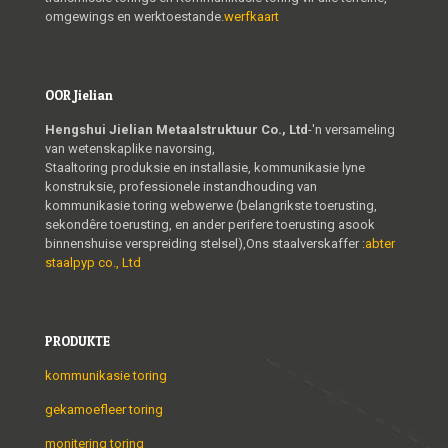
omgewings en werktoestande.
werfkaart
OOR Jielian
Hengshui Jielian Metaalstruktuur Co., Ltd
-'n versameling
van wetenskaplike navorsing,
Staaltoring produksie en installasie, kommunikasie lyne
konstruksie, professionele instandhouding van
kommunikasie toring webwerwe (belangrikste toerusting,
sekondêre toerusting, en ander perifere toerusting asook
binnenshuise verspreiding stelsel),Ons staalverskaffer :
abter
staalpyp co., Ltd
PRODUKTE
kommunikasie toring
gekamoefleer toring
monitering toring