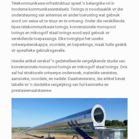
Telekommunikasie-infrastruktuur speel 'n belangrike rol in
moderne kommunikasiestelsels. Torings is noodsaaklik vir die
ondersteuning van antennas en ander toerusting wat gebruik
word om seine uit te stuur en te ontvang. Onder die verskillende
tipes telekommunikasie torings, konvensionele monopool
torings en mikrogolf staal torings word wyd gebruik vir
verskillende toepassings. Elke toringtipe het unieke
ontwerpeienskappe, voordele, en beperkings, maak hulle geskik
vir spesifieke gebruiksgevalle.
Hierdie artikel verskaf 'n gedetailleerde vergelykende studie van
konvensionele monopool torings en mikrogolf staal torings. Ons
sal hul strukturele ontwerpe ondersoek, materiële vereistes,
aansoeke, voordele, en nadele. Daarbenewens, die artikel bevat
tabelle vir 'n duidelike vergelyking van hul kenmerke en
prestasiemaatstawwe.