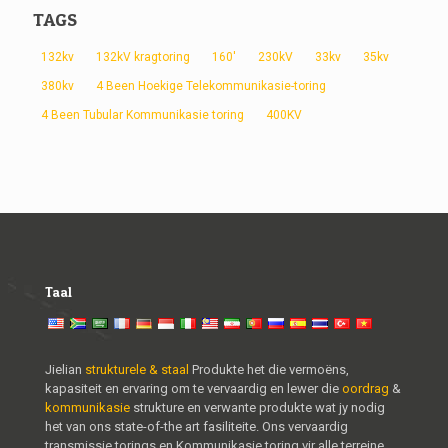
TAGS
132kv
132kV kragtoring
160'
230kV
33kv
35kv
380kv
4 Been Hoekige Telekommunikasie-toring
4 Been Tubular Kommunikasie toring
400KV
Taal
Jielian
strukturele & staal
Produkte het die vermoëns,
kapasiteit en ervaring om te vervaardig en lewer die
oordrag
&
kommunikasie
strukture en verwante produkte wat jy nodig
het van ons state-of-the art fasiliteite. Ons vervaardig
transmissie torings en Kommunikasie toring vir alle terreine,