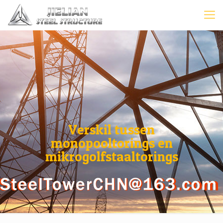
Verskil tussen
monopooltorings en
mikrogolfstaaltorings