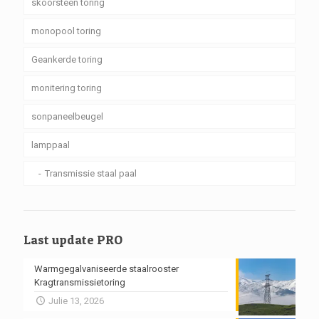
skoorsteen toring
monopool toring
Geankerde toring
monitering toring
sonpaneelbeugel
lamppaal
Transmissie staal paal
Last update PRO
Warmgegalvaniseerde staalrooster
Kragtransmissietoring
Julie 13, 2026