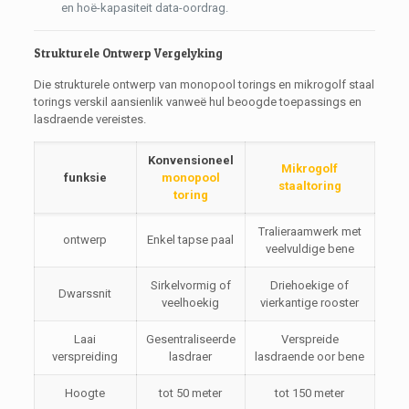
en hoë-kapasiteit data-oordrag.
Strukturele Ontwerp Vergelyking
Die strukturele ontwerp van monopool torings en mikrogolf staal
torings verskil aansienlik vanweë hul beoogde toepassings en
lasdraende vereistes.
Konvensioneel
Mikrogolf
funksie
monopool
staaltoring
toring
Tralieraamwerk met
ontwerp
Enkel tapse paal
veelvuldige bene
Sirkelvormig of
Driehoekige of
Dwarssnit
veelhoekig
vierkantige rooster
Laai
Gesentraliseerde
Verspreide
verspreiding
lasdraer
lasdraende oor bene
Hoogte
tot 50 meter
tot 150 meter