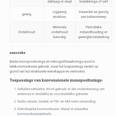
deklaag vir staal
bedekkings of verf
Liggewig
Swaarder as gevolg
gewig
struktuur
van tralieontwerp
Minimale
Periodieke
Onderhoud
onderhoud
instandhouding vir
benodig
gewrigte/versterking
aansoeke
Beide monopooltorings en mikrogolfstaaltorings word in
telekommunikasie gebruik, maar hul toepassings verskil op
grond van hul strukturele eienskappe en vermoëns.
Toepassings van konvensionele monopooltorings:
Sellulêre netwerke: Word gebruik vir die ondersteuning van
antennas in stedelike en voorstedelike gebiede.
Radio-uitsaai: Geskik vir FM- en AM-radio-uitsending.
Kleinskaalse kommunikasie: Ideaal vir plaaslike
kommunikasiestelsels.