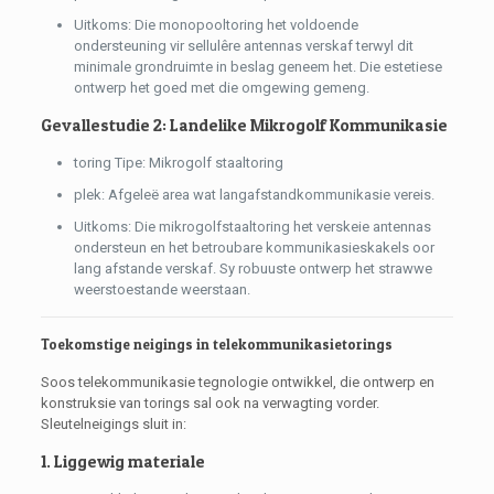
Uitkoms: Die monopooltoring het voldoende
ondersteuning vir sellulêre antennas verskaf terwyl dit
minimale grondruimte in beslag geneem het. Die estetiese
ontwerp het goed met die omgewing gemeng.
Gevallestudie 2: Landelike Mikrogolf Kommunikasie
toring Tipe: Mikrogolf staaltoring
plek: Afgeleë area wat langafstandkommunikasie vereis.
Uitkoms: Die mikrogolfstaaltoring het verskeie antennas
ondersteun en het betroubare kommunikasieskakels oor
lang afstande verskaf. Sy robuuste ontwerp het strawwe
weerstoestande weerstaan.
Toekomstige neigings in telekommunikasietorings
Soos telekommunikasie tegnologie ontwikkel, die ontwerp en
konstruksie van torings sal ook na verwagting vorder.
Sleutelneigings sluit in:
1. Liggewig materiale