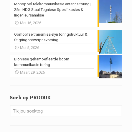
Monopool telekommunikasie antenna toring |
25m HDG Staal Tegniese Spesifikasies &
Ingenieursanalise
Mei 16, 2026
Oorhoofse transmissielyn toringstruktuur &
Stigtingontwerpnavorsing
Mei 5, 2026
Bioniese gekamoefleerde boom
kommunikasie toring
Maart 29, 2026
Soek op PRODUK