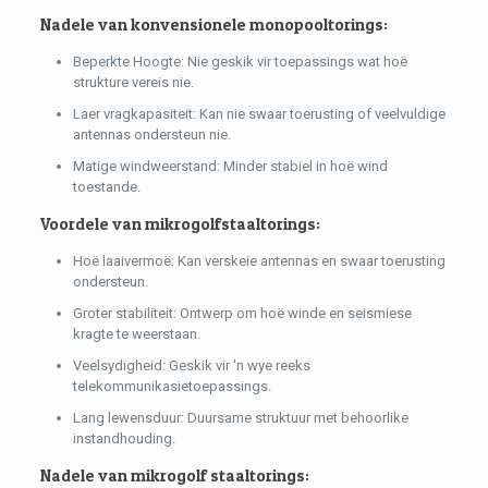
Nadele van konvensionele monopooltorings:
Beperkte Hoogte: Nie geskik vir toepassings wat hoë
strukture vereis nie.
Laer vragkapasiteit: Kan nie swaar toerusting of veelvuldige
antennas ondersteun nie.
Matige windweerstand: Minder stabiel in hoë wind
toestande.
Voordele van mikrogolfstaaltorings:
Hoë laaivermoë: Kan verskeie antennas en swaar toerusting
ondersteun.
Groter stabiliteit: Ontwerp om hoë winde en seismiese
kragte te weerstaan.
Veelsydigheid: Geskik vir 'n wye reeks
telekommunikasietoepassings.
Lang lewensduur: Duursame struktuur met behoorlike
instandhouding.
Nadele van mikrogolf staaltorings: