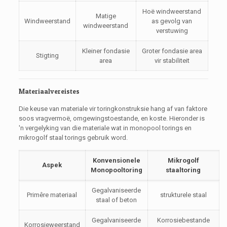
Hoë windweerstand
Matige
Windweerstand
as gevolg van
windweerstand
verstuwing
Kleiner fondasie
Groter fondasie area
Stigting
area
vir stabiliteit
Materiaalvereistes
Die keuse van materiale vir toringkonstruksie hang af van faktore
soos vragvermoë, omgewingstoestande, en koste. Hieronder is
'n vergelyking van die materiale wat in monopool torings en
mikrogolf staal torings gebruik word.
Konvensionele
Mikrogolf
Aspek
Monopooltoring
staaltoring
Gegalvaniseerde
Primêre materiaal
strukturele staal
staal of beton
Gegalvaniseerde
Korrosiebestande
Korrosieweerstand