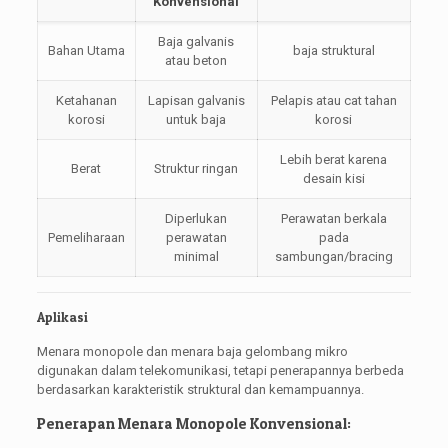
Konvensional
Baja galvanis
Bahan Utama
baja struktural
atau beton
Ketahanan
Lapisan galvanis
Pelapis atau cat tahan
korosi
untuk baja
korosi
Lebih berat karena
Berat
Struktur ringan
desain kisi
Diperlukan
Perawatan berkala
Pemeliharaan
perawatan
pada
minimal
sambungan/bracing
Aplikasi
Menara monopole dan menara baja gelombang mikro
digunakan dalam telekomunikasi, tetapi penerapannya berbeda
berdasarkan karakteristik struktural dan kemampuannya.
Penerapan Menara Monopole Konvensional: