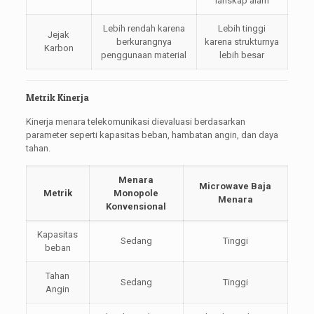
lanskap alam
Lebih rendah karena
Lebih tinggi
Jejak
berkurangnya
karena strukturnya
Karbon
penggunaan material
lebih besar
Metrik Kinerja
Kinerja menara telekomunikasi dievaluasi berdasarkan
parameter seperti kapasitas beban, hambatan angin, dan daya
tahan.
Menara
Microwave Baja
Metrik
Monopole
Menara
Konvensional
Kapasitas
Sedang
Tinggi
beban
Tahan
Sedang
Tinggi
Angin