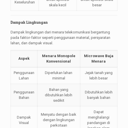
Keseluruhan
skala kecil
besar
Dampak Lingkungan
Dampak lingkungan dari menara telekomunikasi bergantung
pada faktor-faktor seperti penggunaan material, persyaratan
lahan, dan dampak visual.
Menara Monopole
Microwave Baja
Aspek
Konvensional
Menara
Penggunaan
Diperlukan lahan
Jejak tanah yang
Lahan
minimal
lebih besar
Bahan yang
Penggunaan
Dibutuhkan lebih
dibutuhkan lebih
Bahan
banyak bahan
sedikit
Dapat
Menyatu dengan baik
Dampak
menghalangi
dengan lingkungan
Visual
pandangan di
perkotaan