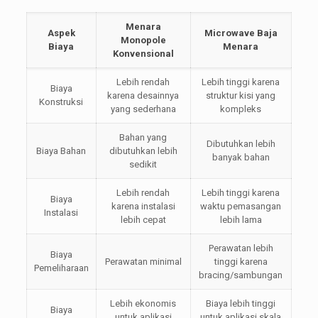
Menara
Aspek
Microwave Baja
Monopole
Biaya
Menara
Konvensional
Lebih rendah
Lebih tinggi karena
Biaya
karena desainnya
struktur kisi yang
Konstruksi
yang sederhana
kompleks
Bahan yang
Dibutuhkan lebih
Biaya Bahan
dibutuhkan lebih
banyak bahan
sedikit
Lebih rendah
Lebih tinggi karena
Biaya
karena instalasi
waktu pemasangan
Instalasi
lebih cepat
lebih lama
Perawatan lebih
Biaya
Perawatan minimal
tinggi karena
Pemeliharaan
bracing/sambungan
Lebih ekonomis
Biaya lebih tinggi
Biaya
untuk aplikasi
untuk aplikasi skala