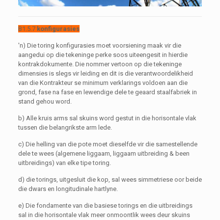
B1.5.7
konfigurasies
'n) Die toring konfigurasies moet voorsiening maak vir die
aangedui op die tekeninge perke soos uiteengesit in hierdie
kontrakdokumente. Die nommer vertoon op die tekeninge
dimensies is slegs vir leiding en dit is die verantwoordelikheid
van die Kontrakteur se minimum verklarings voldoen aan die
grond, fase na fase en lewendige dele te geaard staalfabriek in
stand gehou word.
b) Alle kruis arms sal skuins word gestut in die horisontale vlak
tussen die belangrikste arm lede.
c) Die helling van die pote moet dieselfde vir die samestellende
dele te wees (algemene liggaam, liggaam uitbreiding & been
uitbreidings) van elke tipe toring.
d) die torings, uitgesluit die kop, sal wees simmetriese oor beide
die dwars en longitudinale hartlyne.
e) Die fondamente van die basiese torings en die uitbreidings
sal in die horisontale vlak meer onmoontlik wees deur skuins