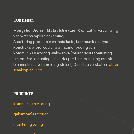
OOR Jielian
Hengshui Jielian Metaalstruktuur Co., Ltd
-'n versameling
van wetenskaplike navorsing,
Staaltoring produksie en installasie, kommunikasie lyne
konstruksie, professionele instandhouding van
kommunikasie toring webwerwe (belangrikste toerusting,
sekondêre toerusting, en ander perifere toerusting asook
binnenshuise verspreiding stelsel),Ons staalverskaffer :
abter
staalpyp co., Ltd
PRODUKTE
kommunikasie toring
gekamoefleer toring
monitering toring