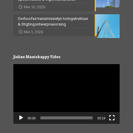
Mei 16, 2026
Oorhoofse transmissielyn toringstruktuur
& Stigtingontwerpnavorsing
Mei 5, 2026
Jielian Maatskappy Video
Video
Player
00:00
03:19