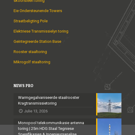
skoorsteen toring
Eie Ondersteunende Towers
Straatbeligting Pole
Elektriese Transmissielyn toring
Geïntegreerde Station Base
Rooster staaltoring
Mikrogolf staaltoring
NEWS PRO
Warmgegalvaniseerde staalrooster
Kragtransmissietoring
Julie 13, 2026
Monopool telekommunikasie antenna
toring | 25m HDG Staal Tegniese
Spesifikasies & Ingenieursanalise