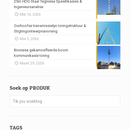
25m HDG Staal Tegniese Spesifikasies &
Ingenieursanalise
Mei 16, 2026
Oorhoofse transmissielyn toringstruktuur &
Stigtingontwerpnavorsing
Mei 5, 2026
Bioniese gekamoefleerde boom
kommunikasie toring
Maart 29, 2026
Soek op PRODUK
TAGS