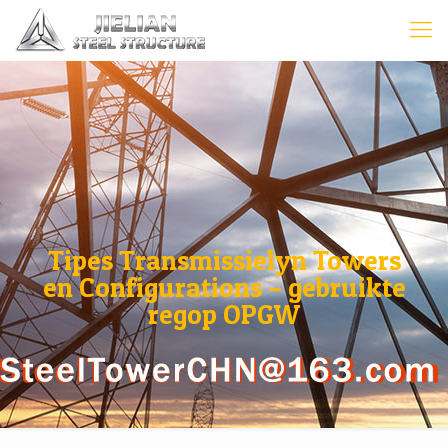
Tipes Transmissielyn Towers
en Configurations – gebruikte
regop OPGW