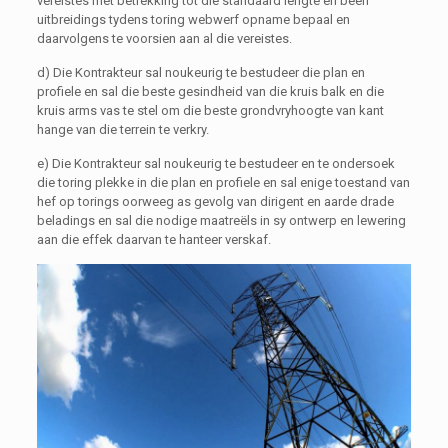
vereistes met betrekking tot die standaard lengte en been
uitbreidings tydens toring webwerf opname bepaal en
daarvolgens te voorsien aan al die vereistes.
d) Die Kontrakteur sal noukeurig te bestudeer die plan en
profiele en sal die beste gesindheid van die kruis balk en die
kruis arms vas te stel om die beste grondvryhoogte van kant
hange van die terrein te verkry.
e) Die Kontrakteur sal noukeurig te bestudeer en te ondersoek
die toring plekke in die plan en profiele en sal enige toestand van
hef op torings oorweeg as gevolg van dirigent en aarde drade
beladings en sal die nodige maatreëls in sy ontwerp en lewering
aan die effek daarvan te hanteer verskaf.