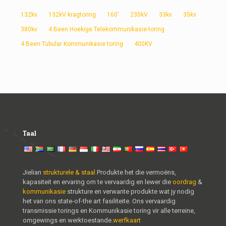
132kv
132kV kragtoring
160'
230kV
33kv
35kv
380kv
4 Been Hoekige Telekommunikasie-toring
4 Been Tubular Kommunikasie toring
400KV
Taal
Jielian
strukturele & staal
Produkte het die vermoëns,
kapasiteit en ervaring om te vervaardig en lewer die
oordrag
&
kommunikasie
strukture en verwante produkte wat jy nodig
het van ons state-of-the art fasiliteite. Ons vervaardig
transmissie torings en Kommunikasie toring vir alle terreine,
omgewings en werktoestande.
werfkaart