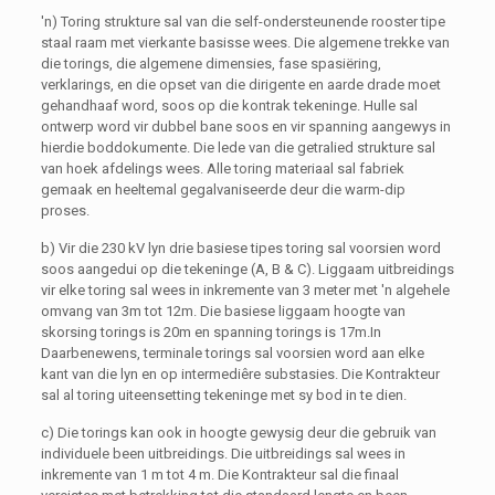
'n) Toring strukture sal van die self-ondersteunende rooster tipe
staal raam met vierkante basisse wees. Die algemene trekke van
die torings, die algemene dimensies, fase spasiëring,
verklarings, en die opset van die dirigente en aarde drade moet
gehandhaaf word, soos op die kontrak tekeninge. Hulle sal
ontwerp word vir dubbel bane soos en vir spanning aangewys in
hierdie boddokumente. Die lede van die getralied strukture sal
van hoek afdelings wees. Alle toring materiaal sal fabriek
gemaak en heeltemal gegalvaniseerde deur die warm-dip
proses.
b) Vir die 230 kV lyn drie basiese tipes toring sal voorsien word
soos aangedui op die tekeninge (A, B & C). Liggaam uitbreidings
vir elke toring sal wees in inkremente van 3 meter met 'n algehele
omvang van 3m tot 12m. Die basiese liggaam hoogte van
skorsing torings is 20m en spanning torings is 17m.In
Daarbenewens, terminale torings sal voorsien word aan elke
kant van die lyn en op intermediêre substasies. Die Kontrakteur
sal al toring uiteensetting tekeninge met sy bod in te dien.
c) Die torings kan ook in hoogte gewysig deur die gebruik van
individuele been uitbreidings. Die uitbreidings sal wees in
inkremente van 1 m tot 4 m. Die Kontrakteur sal die finaal