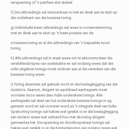
verspanning of 'n perifere stut stelsel.
f) Die uitbreidings sal versoenbaar is met en direk aan te sluit op
die onderkant van die basiese toring.
g) Individuele been uitbreidings sal wees in ooreenstemming
met en direk aan te sluit op 'n been posisie van de
e basiese toring en al die uitbreidings van 'n bepaalde soort
toring.
h) Alle uitbreidings sal in staat wees om te akkommodeer die
verskillende tipes van voetstukke en sal sodanig wees dat die
volle uitgebrei torings moet voldoen aan al die vereistes van die
basiese toring wees.
i) Toring skarniere sal gebruik word vir die beslaglegging van die
isolators. daarom, dirigent en aarddraad aanhegsels moet
voorsien soos vereis deur hulle onderskeie torings. Alle
aanhegsels sal deel van hul onderskeie basiese torings in ag
geneem word en sal voorsien word as 'n integrale deel van hulle.
Opskorting torings sal hakies wat geskik is vir die beslaglegging
van isolator snare wat verband hou met skorsing dirigent
gemeentes het. Die spanning en doodloopstraat torings sal
hakies wat geskik is vir die beslaglegging van isolator snare wat