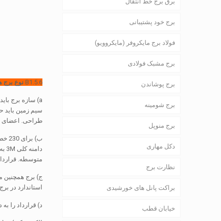
برق برج خط انتقال
برج خود پشتیبانی
فولاد برج مایکروفر (مایکروویو)
برج مشبک فولادی
B1.5.6
نوع برج ه
برج پوشاندن
a
) سازه برج باید
برج شومینه
سیم زمین باید ح
طراحی. اعضای سا
برج منوپل
دکل مهاری
متوسطه. قراردادی
نظارت برج
استاندارد در برج
براکت پانل های خورشیدی
د) قرارداد را به
خیابان قطب