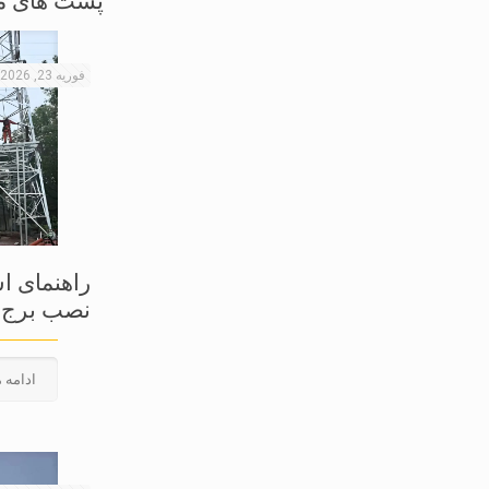
پست های م
فوریه 23, 2026
راهنمای ا
نصب برج ه
ادامه 