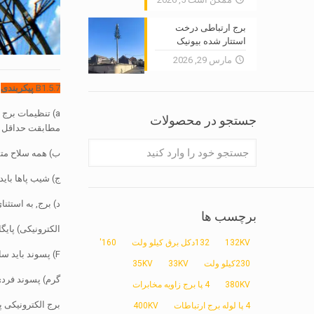
برج ارتباطی درخت
استتار شده بیونیک
مارس 29, 2026
B1.5.7
پیکربندی
a
) تنظیمات برج ب
جستجو در محصولات
مطابقت حداقل فا
ب) همه سلاح متق
ج) شیب پاها باید
د) برج, به استث
برچسب ها
الکترونیکی) پای
132KV
132دکل برق کیلو ولت
160'
F) پسوند باید سازگار با و اتصال به طور مستقیم به پایین برج پایه.
230کیلو ولت
33KV
35KV
گرم) پسوند فردی 
380KV
4 پا برج زاویه مخابرات
برج الکترونیکی پ
4 پا لوله برج ارتباطات
400KV