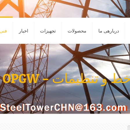
دربارهی ما
محصولات
تجهیزات
اخبار
فنی
ظیمات – OPGW راست استفاده