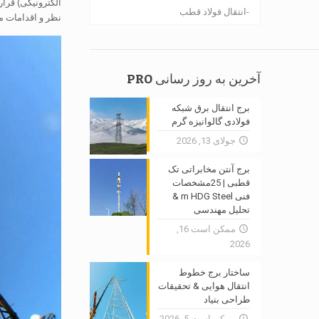
الکترونیکی) قرار
انتقال فولاد قطب
نظر و اقدامات م
آخرین به روز رسانی PRO
برج انتقال برق شبکه
فولادی گالوانیزه گرم
جولای 13, 2026
برج آنتن مخابراتی تک
قطبی | 25مشخصات
فنی m HDG Steel &
تحلیل مهندسی
ممکن است 16,
2026
ساختار برج خطوط
انتقال هوایی & تحقیقات
طراحی بنیاد
ممکن است 5, 2026