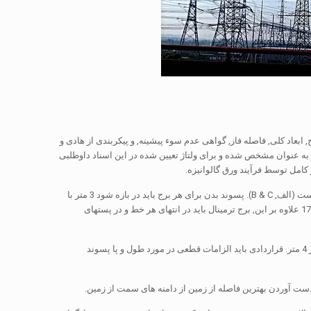
 ابعاد کلی, فاصله فاز, گواهی عدم سوء پیشینه, و پیکربندی از هادی و
 به عنوان مشخص شده و برای ولتاژ تعیین شده در این اسناد داوطلبی
کامل توسط فرآیند ورق گالوانیزه.
ب) برای 230 خط کیلو ولت سه نوع اساسی از برج ارائه خواهد شد که بر روی نقشه نشان داده شده است (الف, B & C). پسوند بدن برای هر برج باید در بازه شود 3 متر با
دامنه کلی 3M به صورت 12m. ارتفاع اساسی بدن از برج های تعلیق است 20M و از برج های تنش 17m.In علاوه بر این, برج ترمینال باید در انتهای هر خط و در پستهای
ج) برج همچنین ممکن است در ارتفاع با استفاده از پسوند فردی پا متنوع. پسوند باید در بازه شود 1 متر 4 متر. قراردادی باید الزامات قطعی در مورد طول و پا پسوند
 دست آوردن بهترین فاصله از زمین از دامنه های سمت از زمین.