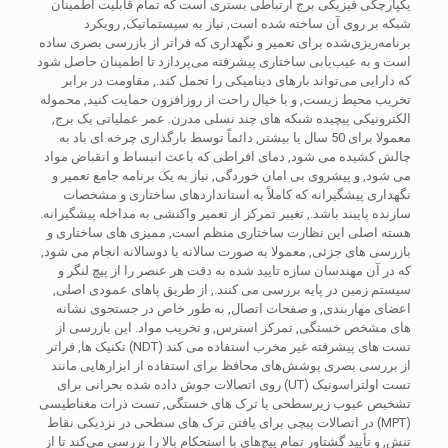
یکپارچگی فیزیکی برج ارتباطی بستری است که تمام قابلیت اطمینان
شبکه بر روی آن ساخته شده است, نیاز به سیستماتیک, رویکرد
برنامه‌ریزی‌شده برای تعمیر و نگهداری که فراتر از بازرسی بصری ساده
است و به عیب‌یابی ساختاری پیشرفته می‌پردازد تا اطمینان حاصل شود
که دارایی می‌تواند بارهای دینامیکی را تحمل کند., مقاومت در برابر
تخریب محیط زیست, و با خیال راحت از روزافزون حمایت کنید, محموله
الکترونیکی پیچیده شبکه های چند نسلی مدرن. عمر عملیاتی یک برج,
معمولا برای 50 سال یا بیشتر, دائماً توسط بارگذاری چرخه ای باد به
چالش کشیده می شود, دمای افراطی که باعث انبساط و انقباض مواد
می شود, و پیشروی بی امان خوردگی, نیاز به یک برنامه جامع تعمیر و
نگهداری پیشگیرانه که کاملاً به استانداردهای ساختاری و مشخصات
سازنده پایبند باشد., تغییر تمرکز از تعمیر واکنشی به مداخله پیشگیرانه.
هسته اصلی این نظارت ساختاری منظم است, ممیزی های ساختاری و
بازرسی های جزئی, معمولا به صورت سالانه یا دوسالانه انجام می شود,
که در آن مهندسان سازه تایید شده به دقت هر عنصر را از پیچ لنگر و
سیستم زمین در پایه بررسی می کنند., از طریق پاهای عمودی اصلی,
اعضای مهاربندی, و صفحات اتصال, به طور خاص در جستجوی نشانه
های مشخص خستگی, تمرکز استرس, و تخریب مواد. این بازرسی از
تست های پیشرفته غیر مخرب استفاده می کند (NDT) تکنیک ها, فراتر
از بررسی بصری پوشش‌های محافظ برای استفاده از ابزارهایی مانند
تست اولتراسونیک (UT) روی اتصالات جوش داده شده بحرانی برای
تشخیص عیوب زیرسطحی یا ترک های خستگی, تست ذرات مغناطیسی
(MPT) در اتصالات پیچی برای یافتن ترک های سطحی در نزدیکی نقاط
تنش, و تأیید گشتاور تمام پیچ‌های با استحکام بالا را بررسی می‌کند تا از