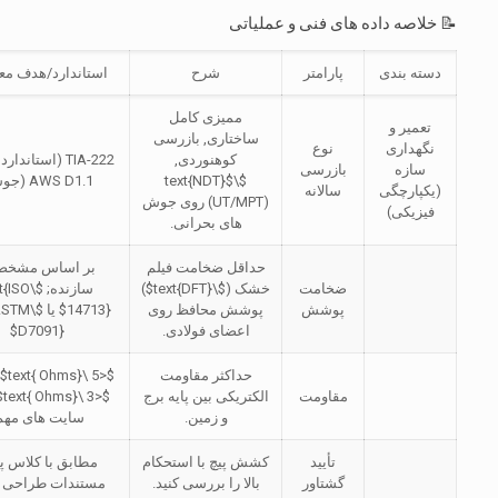
📝 خلاصه داده های فنی و عملیاتی
دسته بندی
پارامتر
شرح
استاندارد/هدف مع
ممیزی کامل
تعمیر و
ساختاری, بازرسی
نگهداری
نوع
کوهنوردی,
TIA-222 (استاندا
سازه
بازرسی
$\text{NDT}$
AWS D1.1 (جوش)
(یکپارچگی
سالانه
(UT/MPT) روی جوش
فیزیکی)
های بحرانی.
حداقل ضخامت فیلم
بر اساس مشخص
ضخامت
خشک (
$\text{DFT}$
)
سازنده;
ext{ISO
پوشش
پوشش محافظ روی
14713}$
یا
{ASTM
اعضای فولادی.
D7091}$
حداکثر مقاومت
$<5 \text{ Ohms}$
مقاومت
الکتریکی بین پایه برج
$<3 \text{ Ohms}$
و زمین.
سایت های مهم
تأیید
کشش پیچ با استحکام
مطابق با کلاس پی
گشتاور
بالا را بررسی کنید.
مستندات طراحی 