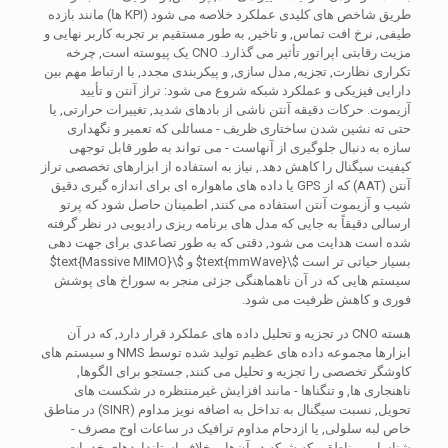
طریق شاخص های کلیدی عملکرد خلاصه می شود (KPI ها) مانند بازده
طیفی, نرخ افت تماس, و تاخیر, به طور مستقیم بر تجربه کاربر نهایی و
مزیت رقابتی اپراتور تأثیر می گذارد. CNO یک پیوسته است, چرخه
تکراری نظارت, تجزیه, مدل سازی, و پیکربندی مجدد, با ارتباط مهم بین
دارایی فیزیکی و عملکرد شبکه شروع می شود: تراز آنتن و تأیید
آزیموت. حرکات دقیقه آنتن ناشی از بادهای شدید, تغییرات حرارتی, یا
حتی ته نشین شدن ساختاری ظریف - مسائلی که تعمیر و نگهداری
سازه به دنبال جلوگیری از آنهاست - می تواند به طور قابل توجهی
کیفیت سیگنال را کاهش دهد., نیاز به استفاده از ابزارهای تخصصی تراز
آنتن (AAT) که از GPS یا داده های ماهواره ای برای اندازه گیری دقیق
شیب و آزیموت آنتن استفاده می کنند, اطمینان حاصل شود که پرتو
ارسالی دقیقاً به جایی که مدل های برنامه ریزی رادیویی در نظر گرفته
شده است هدایت می شود, دقتی که به طور تصاعدی برای جهت دهی
بسیار حیاتی تر است
$\text{mmWave}$
و
$\text{Massive MIMO}$
سیستم هایی که در آن ناهماهنگی جزئی منجر به سوراخ های پوشش
فوری و کاهش ظرفیت می شود.
هسته CNO در تجزیه و تحلیل داده های عملکرد قرار دارد, که در آن
ابزارها مجموعه داده های عظیم تولید شده توسط NMS و سیستم های
کاوشگر تخصصی را تجزیه و تحلیل می کنند, جستجو برای الگوها,
ناهنجاری ها, و تنگناها - مانند افزایش غیرمنتظره در شکست های
تحویل, نسبت سیگنال به تداخل به اضافه نویز مداوم (SINR) در مناطق
خاص لبه سلولی, یا ازدحام مداوم ترافیک در ساعات اوج مصرف -
شناسایی مناطقی که شبکه در آن‌ها برخلاف استانداردهای خدمات