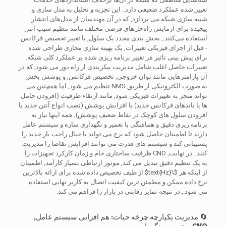
تعیین‌شده عملکرد ضعیفی دارد.. این تجزیه و تحلیل به مدل سازی و
شبیه سازی شبکه می پردازد, که در آن مهندسان از مدل‌های انتشار
پیچیده برای آزمایش راه‌حل‌های فرضی مختلف مانند تنظیم شیب آنتن
استفاده می‌کنند., بخش بندی مجدد یک سلول, یا تغییر تخصیص فرکانس
- قبل از اجرای فیزیکی تغییرات, یک بهینه سازی مجازی طراحی شده
برای پیش بینی تاثیر هر تغییر برنامه ریزی شده بر عملکرد کلی شبکه.
تغییرات حاصل اغلب شامل مدیریت پیکربندی از راه دور می شود, که در
آن پارامترهایی مانند توان خروجی, تخصیص فرکانس, و پوشش بخش
به صورت الکترونیکی از طریق NMS تنظیم می شود, اما همچنین می
تواند منجر به تغییرات فیزیکی شود, مانند ارتقاء ظرفیت (افزودن حامل
ها یا باندهای فرکانس جدید) یا افزایش پوشش (نصب انواع آنتن جدید یا
افزودن سلول های کوچک در نقاط ضعیف پوشش), همه اینها نیاز به
برنامه ریزی دقیق و هماهنگی با تعمیر و نگهداری سازه و سیستم عامل
دارند تا اطمینان حاصل شود که برج می تواند با خیال راحت بار جدید را
پشتیبانی کند و سیستم های قدرت می توانند افزایش تقاضا را مدیریت
کنند.. در نهایت, CNO ظرفیت ساختاری خام و زمان کارکرد تجهیزات را
به یک تنظیم دقیق تبدیل می کند, موتور ارتباطی بسیار کارآمد, اطمینان
از اینکه هر
$\text{Hz}$
از طیف تخصیص داده شده برای ارائه بالاترین
نرخ داده ممکن و مطمئن ترین کیفیت اتصال به کاربر نهایی استفاده
می شود., در نتیجه تمایز رقابتی در بازار را فراهم می کند.
🔄 مدیریت یکپارچه چرخه حیات: هم افزایی سیستم عامل,