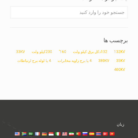
برچسب ها
132KV
132دکل برق کیلو ولت
160'
230کیلو ولت
33KV
35KV
380KV
4 پا برج زاویه مخابرات
4 پا لوله برج ارتباطات
400KV
زبان