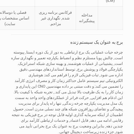
(ILM)
فرکانس برنامه ریزی
فصلی یا دوسالانه 
مداخله
شده, نگهداری غیر
اساس مشخصات ر
پیشگیرانه
مزاحم.
سایت)
برج به عنوان یک سیستم زنده
چرخه حیات عملیاتی یک برج ارتباطی, به دور از یک دوره ایستا, پیوسته
است, چالش پویا مستلزم نظم و انضباط یکپارچه تعمیر و نگهداری سازه
است, پشتیبانی از عملیات هوشمند, و بهینه سازی شبکه استراتژیک.
یکپارچگی فولاد و پوشش برج, توسط استانداردهای مهندسی دقیق
اداره می شود, ثبات فیزیکی لازم را فراهم می کند; هوشیاری
الکترونیکی تیم سیستم عامل حداکثر زمان کار و مصرف انرژی کارآمد
را تضمین می کند; و دقت مبتنی بر داده مهندسین CNO این پایداری و
زمان کار را به یک ظرفیت بالا تبدیل می کند., تجربه شبکه با کیفیت بالا.
این ادغام هم افزایی, حرکت فراتر از عملکردهای واحد واحد به سمت
یک مدل مدیریت یکپارچه چرخه زندگی, تنها راه پایدار برای مدیریت
پیچیدگی و تقاضای روزافزون شبکه های چند نسلی مدرن است, حصول
اطمینان از اینکه سرمایه گذاری اولیه قابل توجه در برج فیزیکی به نتیجه
رقابتی ادامه می دهد, قابل اعتماد, و خدمات ارتباطی کارآمد برای
چندین دهه, بنابراین وضعیت برج به عنوان یک برج بحرانی تأیید می
شود, جزء زنده زیرساخت دیجیتال جهانی.