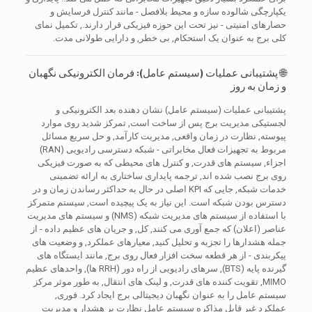
یکپارچگی شالوده سازه و محیط بلافصل - مانند کنترل فرسایش و
حصارهای امنیتی - نیز تحت این حوزه فیزیکی قرار دارند., تکمیل نمای
کلی برج به عنوان یک استحکام, بی خطر, و دارایی طولانی مدت.
🌐 پشتیبانی عملیات (سیستم عامل): فرمان الکترونیکی نگهبان
و زمان به روز
پشتیبانی عملیات (سیستم عامل) نشان دهنده بعد الکترونیکی و
لجستیکی مدیریت برج پس از ساخت است, تمرکز شدید روی موارد
پیوسته, نظارت در زمان واقعی, مدیریت کارآمد, و حل سریع مسائل
مربوط به تجهیزات فعال مخابراتی - شبکه دسترسی رادیویی (RAN)
اجزاء, سیستم های قدرت, و کنترل های محیطی که به صورت فیزیکی
روی برج نصب شده اند, ترجمه پایداری ساختاری به ارائه تضمینی
خدمات شبکه, جایی که KPI اصلی در حال به حداکثر رساندن زمان و در
دسترس بودن شبکه است. این نیاز به یک پیچیده است, سیستم متمرکز
با استفاده از سیستم های مدیریت شبکه (NMS) و سیستم های مدیریت
عناصر (اعلان) که جمع آوری می کنند, کل, و جریان های عظیم داده - از
جمله هشدارها را تجزیه و تحلیل کنید, معیارهای عملکرد, و وضعیت های
پیکربندی - از هر قطعه سخت افزار فعال روی برج, مانند ایستگاه های
گیرنده پایه (BTS), سرهای رادیویی از راه دور (RRH ها), واحدهای عظیم
MIMO, تقویت کننده های قدرت, و لینک های انتقال, به طور موثر مرکز
سیستم عامل را به عنوان نگهبان دیجیتالی برج ایجاد کرد. فوری,
عملکرد غیر قابل مذاکره سیستم عامل نظارت بر هشدار و مدیریت