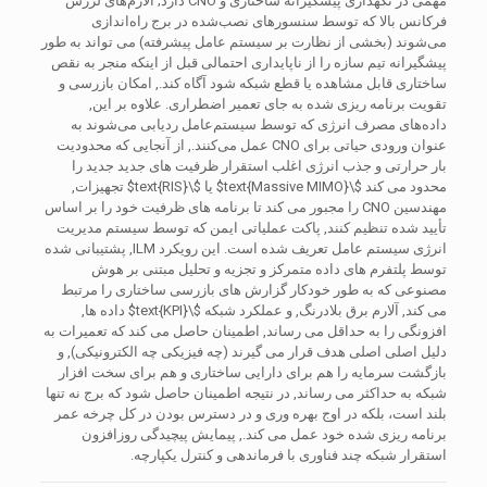
مهمی در نگهداری پیشگیرانه ساختاری و CNO دارد; آلارم‌های لرزش
فرکانس بالا که توسط سنسورهای نصب‌شده در برج راه‌اندازی
می‌شوند (بخشی از نظارت بر سیستم عامل پیشرفته) می تواند به طور
پیشگیرانه تیم سازه را از ناپایداری احتمالی قبل از اینکه منجر به نقص
ساختاری قابل مشاهده یا قطع شبکه شود آگاه کند., امکان بازرسی و
تقویت برنامه ریزی شده به جای تعمیر اضطراری. علاوه بر این,
داده‌های مصرف انرژی که توسط سیستم‌عامل ردیابی می‌شوند به
عنوان ورودی حیاتی برای CNO عمل می‌کنند., از آنجایی که محدودیت
بار حرارتی و جذب انرژی اغلب استقرار ظرفیت های جدید جدید را
محدود می کند
$\text{Massive MIMO}$
یا
$\text{RIS}$
تجهیزات,
مهندسین CNO را مجبور می کند تا برنامه های ظرفیت خود را بر اساس
تأیید شده تنظیم کنند, پاکت عملیاتی ایمن که توسط سیستم مدیریت
انرژی سیستم عامل تعریف شده است. این رویکرد ILM, پشتیبانی شده
توسط پلتفرم های داده متمرکز و تجزیه و تحلیل مبتنی بر هوش
مصنوعی که به طور خودکار گزارش های بازرسی ساختاری را مرتبط
می کند, آلارم برق بلادرنگ, و عملکرد شبکه
$\text{KPI}$
داده ها,
افزونگی را به حداقل می رساند, اطمینان حاصل می کند که تعمیرات به
دلیل اصلی اصلی هدف قرار می گیرند (چه فیزیکی چه الکترونیکی), و
بازگشت سرمایه را هم برای دارایی ساختاری و هم برای سخت افزار
شبکه به حداکثر می رساند, در نتیجه اطمینان حاصل شود که برج نه تنها
بلند است، بلکه در اوج بهره وری و در دسترس بودن در کل چرخه عمر
برنامه ریزی شده خود عمل می کند., پیمایش پیچیدگی روزافزون
استقرار شبکه چند فناوری با فرماندهی و کنترل یکپارچه.