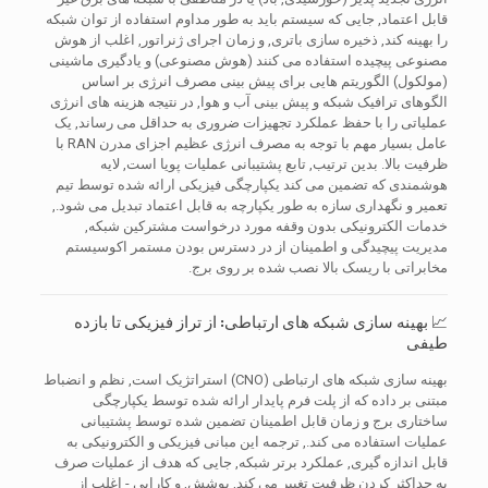
قابل اعتماد, جایی که سیستم باید به طور مداوم استفاده از توان شبکه
را بهینه کند, ذخیره سازی باتری, و زمان اجرای ژنراتور, اغلب از هوش
مصنوعی پیچیده استفاده می کنند (هوش مصنوعی) و یادگیری ماشینی
(مولکول) الگوریتم هایی برای پیش بینی مصرف انرژی بر اساس
الگوهای ترافیک شبکه و پیش بینی آب و هوا, در نتیجه هزینه های انرژی
عملیاتی را با حفظ عملکرد تجهیزات ضروری به حداقل می رساند, یک
عامل بسیار مهم با توجه به مصرف انرژی عظیم اجزای مدرن RAN با
ظرفیت بالا. بدین ترتیب, تابع پشتیبانی عملیات پویا است, لایه
هوشمندی که تضمین می کند یکپارچگی فیزیکی ارائه شده توسط تیم
تعمیر و نگهداری سازه به طور یکپارچه به قابل اعتماد تبدیل می شود.,
خدمات الکترونیکی بدون وقفه مورد درخواست مشترکین شبکه,
مدیریت پیچیدگی و اطمینان از در دسترس بودن مستمر اکوسیستم
مخابراتی با ریسک بالا نصب شده بر روی برج.
📈 بهینه سازی شبکه های ارتباطی: از تراز فیزیکی تا بازده
طیفی
بهینه سازی شبکه های ارتباطی (CNO) استراتژیک است, نظم و انضباط
مبتنی بر داده که از پلت فرم پایدار ارائه شده توسط یکپارچگی
ساختاری برج و زمان قابل اطمینان تضمین شده توسط پشتیبانی
عملیات استفاده می کند., ترجمه این مبانی فیزیکی و الکترونیکی به
قابل اندازه گیری, عملکرد برتر شبکه, جایی که هدف از عملیات صرف
به حداکثر کردن ظرفیت تغییر می کند, پوشش, و کارایی - اغلب از