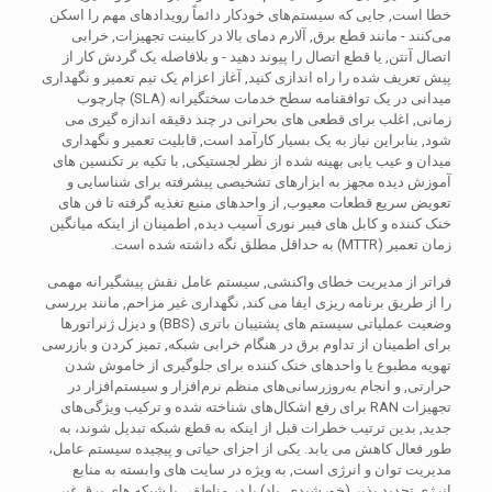
خطا است, جایی که سیستم‌های خودکار دائماً رویدادهای مهم را اسکن
می‌کنند - مانند قطع برق, آلارم دمای بالا در کابینت تجهیزات, خرابی
اتصال آنتن, یا قطع اتصال را پیوند دهید - و بلافاصله یک گردش کار از
پیش تعریف شده را راه اندازی کنید, آغاز اعزام یک تیم تعمیر و نگهداری
میدانی در یک توافقنامه سطح خدمات سختگیرانه (SLA) چارچوب
زمانی, اغلب برای قطعی های بحرانی در چند دقیقه اندازه گیری می
شود, بنابراین نیاز به یک بسیار کارآمد است, قابلیت تعمیر و نگهداری
میدان و عیب یابی بهینه شده از نظر لجستیکی, با تکیه بر تکنسین های
آموزش دیده مجهز به ابزارهای تشخیصی پیشرفته برای شناسایی و
تعویض سریع قطعات معیوب, از واحدهای منبع تغذیه گرفته تا فن های
خنک کننده و کابل های فیبر نوری آسیب دیده, اطمینان از اینکه میانگین
زمان تعمیر (MTTR) به حداقل مطلق نگه داشته شده است.
فراتر از مدیریت خطای واکنشی, سیستم عامل نقش پیشگیرانه مهمی
را از طریق برنامه ریزی ایفا می کند, نگهداری غیر مزاحم, مانند بررسی
وضعیت عملیاتی سیستم های پشتیبان باتری (BBS) و دیزل ژنراتورها
برای اطمینان از تداوم برق در هنگام خرابی شبکه, تمیز کردن و بازرسی
تهویه مطبوع یا واحدهای خنک کننده برای جلوگیری از خاموش شدن
حرارتی, و انجام به‌روزرسانی‌های منظم نرم‌افزار و سیستم‌افزار در
تجهیزات RAN برای رفع اشکال‌های شناخته شده و ترکیب ویژگی‌های
جدید, بدین ترتیب خطرات قبل از اینکه به قطع شبکه تبدیل شوند، به
طور فعال کاهش می یابد. یکی از اجزای حیاتی و پیچیده سیستم عامل،
مدیریت توان و انرژی است, به ویژه در سایت های وابسته به منابع
انرژی تجدید پذیر (خورشیدی, باد) یا در مناطقی با شبکه های برق غیر