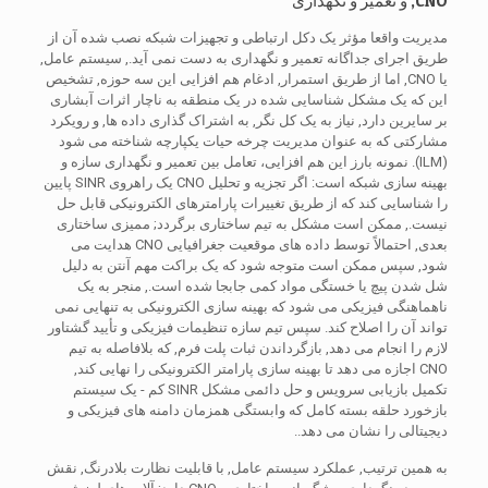
CNO, و تعمیر و نگهداری
مدیریت واقعا مؤثر یک دکل ارتباطی و تجهیزات شبکه نصب شده آن از
طریق اجرای جداگانه تعمیر و نگهداری به دست نمی آید., سیستم عامل,
یا CNO, اما از طریق استمرار, ادغام هم افزایی این سه حوزه, تشخیص
این که یک مشکل شناسایی شده در یک منطقه به ناچار اثرات آبشاری
بر سایرین دارد, نیاز به یک کل نگر, به اشتراک گذاری داده ها, و رویکرد
مشارکتی که به عنوان مدیریت چرخه حیات یکپارچه شناخته می شود
(ILM). نمونه بارز این هم افزایی، تعامل بین تعمیر و نگهداری سازه و
بهینه سازی شبکه است: اگر تجزیه و تحلیل CNO یک راهروی SINR پایین
را شناسایی کند که از طریق تغییرات پارامترهای الکترونیکی قابل حل
نیست., ممکن است مشکل به تیم ساختاری برگردد; ممیزی ساختاری
بعدی, احتمالاً توسط داده های موقعیت جغرافیایی CNO هدایت می
شود, سپس ممکن است متوجه شود که یک براکت مهم آنتن به دلیل
شل شدن پیچ یا خستگی مواد کمی جابجا شده است., منجر به یک
ناهماهنگی فیزیکی می شود که بهینه سازی الکترونیکی به تنهایی نمی
تواند آن را اصلاح کند. سپس تیم سازه تنظیمات فیزیکی و تأیید گشتاور
لازم را انجام می دهد, بازگرداندن ثبات پلت فرم, که بلافاصله به تیم
CNO اجازه می دهد تا بهینه سازی پارامتر الکترونیکی را نهایی کند,
تکمیل بازیابی سرویس و حل دائمی مشکل SINR کم - یک سیستم
بازخورد حلقه بسته کامل که وابستگی همزمان دامنه های فیزیکی و
دیجیتالی را نشان می دهد..
به همین ترتیب, عملکرد سیستم عامل, با قابلیت نظارت بلادرنگ, نقش