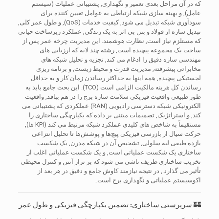
که در آن مراحل بعدی تعمیر و نگهداری, پشتیبانی عملیات (سیستم
عامل), و بهینه سازی شبکه ارتباطی به عوامل تعیین کننده برای
سودآوری شبکه تبدیل می شود, کیفیت خدمات (QoS), و طول عمر کلی,
تبدیل سازه از فولاد و بتن بی اثر به یک زندگی, عملکرد زیرساخت حیاتی
که مستلزم نیاز است, نظارت هوشمند. این مدیریت چرخه عمر پس از
ساخت یک مجموعه پیچیده است, رشته چند لایه که ارزیابی های
مهندسی سازه دقیق را ادغام می کند, تجزیه و تحلیل شبکه های
مخابراتی پیشرفته, مدیریت قدرت و محیط زیست, و برنامه ریزی
لجستیکی پیچیده, همه اینها به حداکثر رساندن زمان کار و به حداقل
رساندن کل هزینه مالکیت الزامی است (TCO). این بحث جامع باید به
طور طبیعی واقعیت فیزیکی سلامت سازه برج را در هم ببافد, واقعیت
الکترونیکی شبکه دسترسی رادیویی (RAN) عملکردی که پشتیبانی می
کند, و استراتژیک, تصمیمات مبتنی بر داده که یکپارچگی ساختاری را
مستقیماً به شاخص های کلیدی عملکرد شبکه مرتبط می کند (KPI ها),
حرکت سیال از بازرسی فیزیکی پیچ‌ها و پوشش‌ها تا تحلیل انتزاعی
بازده طیفی لبه سلولی, تشخیص آن در شبکه مدرن, یک شکست
ساختاری یک شکست عملیاتی است, و یک شکست عملیاتی اغلب از
تخریب ساختاری ظریف ناشی می شود که بر تراز آنتن و کنترل محیطی
تأثیر می گذارد., در نتیجه نیازمند کاوش جامع و دقیق در هر بعد از
اکوسیستم عملیاتی و نگهداری برج است..
🏰 سرپرستی ساختاری: تضمین یکپارچگی فیزیکی و طول عمر