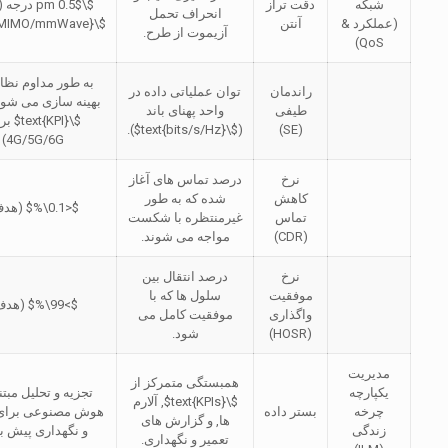
شبکه
دقت تراز
$\pm 0.5$
درجه (
انحراف تحمل
(عملکرد &
آنتن
$\text{MIMO/mmWave}$
آزیموت از طرح.
QoS)
به طور مداوم نظا
راندمان
توان عملیاتی داده در
بهینه سازی می شود 
طیفی
واحد پهنای باند
$\text{KPI}$
بر
).
$\text{bits/s/Hz}$
(
(SE)
4G/5G/6G)
نرخ
درصد تماس های آغاز
کاهش
شده که به طور
$<0.1\%$
(هدف
تماس
غیرمنتظره با شکست
(CDR)
مواجه می شوند.
نرخ
درصد انتقال بین
موفقیت
سلول ها که با
$>99\%$
(هدف
واگذاری
موفقیت کامل می
(HOSR)
شود.
مدیریت
همبستگی متمرکز از
یکپارچه
تجزیه و تحلیل مبتن
$\text{KPIs}$
, آلارم
چرخه
بستر داده
هوش مصنوعی برای 
ها, و گزارش های
زندگی
و نگهداری پیش بی
تعمیر و نگهداری.