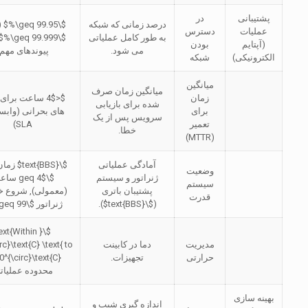
پشتیبانی
در
درصد زمانی که شبکه
$\geq 99.95\%$
(
عملیات
دسترس
به طور کامل عملیاتی
$\geq 99.999\%$
(آپتایم
بودن
می شود.
پیوندهای مهم)
الکترونیکی)
شبکه
میانگین
میانگین زمان صرف
زمان
$<4$
ساعت برای آ
شده برای بازیابی
برای
های بحرانی (وابست
سرویس پس از یک
تعمیر
SLA)
خطا.
(MTTR)
آمادگی عملیاتی
$\text{BBS}$
زمان
وضعیت
ژنراتور و سیستم
$\geq 4$
ساع
سیستم
پشتیبان باتری
(معمولی), شروع خ
قدرت
(
$\text{BBS}$
).
ژنراتور
$\geq 99\%$
\text{Within }
مدیریت
دما در کابینت
rc}\text{C} \text{ to
حرارتی
تجهیزات.
0^{\circ}\text{C}$
محدوده عملیات
بهینه سازی
اندازه گیری شیب و