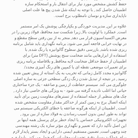
حفظ کشش مشخص مورد نیاز برای انتقال بار و استحکام سازه
اطمینان حاصل کند., با توجه به اینکه شل شدن پیچ ها علت اصلی
ناپایداری سازه و نوسان نامطلوب برج است..
علاوه بر این, مدیریت خوردگی و یکپارچگی پوشش یک امر مستمر
است, عملکرد با اولویت بالا, زیرا شکست سد محافظ، فولاد زیرین را در
معرض اکسیداسیون قرار می دهد, منجر به از بین رفتن سطح مقطع و
در نهایت خرابی فاجعه آمیز می شود; برنامه نگهداری باید شامل برنامه
ریزی شده باشد, بازرسی دقیق سطوح گالوانیزه یا رنگ شده, با
استفاده از ابزارهایی مانند ضخامت سنج پوشش (DFT متر) برای
اطمینان از حفظ حداقل ضخامت لایه محافظ, و بلافاصله برنامه ریزی
برای تعمیرات موضعی نقطه ای یا کمپین های رنگ آمیزی مجدد/
گالوانیزه مجدد کامل زمانی که تخریب به یک آستانه از پیش تعیین شده
رسید., در نتیجه از تبدیل شدن زنگ زدگی سطحی جزئی به سازه اصلی
جلوگیری می کند. سیستم حفاظت از زمین و صاعقه - یک جزء ساختاری
حیاتی اما اغلب نادیده گرفته می شود - به ویژگی های خاصی نیاز دارد.,
چک های منظم, از جمله استفاده از تسترهای مقاومت زمین برای تأیید
اینکه اتصال برج به زمین کمتر از حداکثر مقدار مقاومت مشخص شده
است., اطمینان از اینکه هرگونه صاعقه یا خطای الکتریکی سیستم می
تواند به طور ایمن بدون آسیب رساندن به فولاد سازه از بین برود.,
تجهیزات الکترونیکی حساس, یا ایجاد خطر برای پرسنل, همه اینها بر
این اصل تأکید دارد که تعمیر و نگهداری مؤثر سازه یک رشته مهندسی
چند وجهی است, تضمین مستقیم ایمنی دارایی و ایجاد بستر پایدار لازم
برای عملکرد بسیار دقیق تجهیزات مخابراتی که حمل می کند.. پایداری و