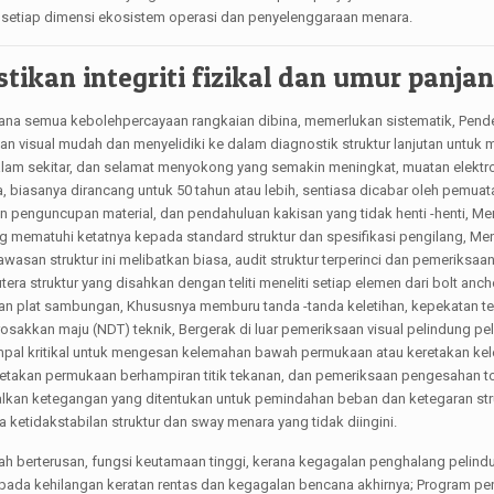
nci setiap dimensi ekosistem operasi dan penyelenggaraan menara.
ikan integriti fizikal dan umur panja
i mana semua kebolehpercayaan rangkaian dibina, memerlukan sistematik, Pen
 visual mudah dan menyelidiki ke dalam diagnostik struktur lanjutan untuk
am sekitar, dan selamat menyokong yang semakin meningkat, muatan elektr
 biasanya dirancang untuk 50 tahun atau lebih, sentiasa dicabar oleh pemuat
enguncupan material, dan pendahuluan kakisan yang tidak henti -henti, M
mematuhi ketatnya kepada standard struktur dan spesifikasi pengilang, Me
gawasan struktur ini melibatkan biasa, audit struktur terperinci dan pemeriks
tera struktur yang disahkan dengan teliti meneliti setiap elemen dari bolt anc
 dan plat sambungan, Khususnya memburu tanda -tanda keletihan, kepekatan t
osakkan maju (NDT) teknik, Bergerak di luar pemeriksaan visual pelindung pe
impal kritikal untuk mengesan kelemahan bawah permukaan atau keretakan kele
etakan permukaan berhampiran titik tekanan, dan pemeriksaan pengesahan t
kan ketegangan yang ditentukan untuk pemindahan beban dan ketegaran stru
etidakstabilan struktur dan sway menara yang tidak diingini.
lah berterusan, fungsi keutamaan tinggi, kerana kegagalan penghalang pelind
da kehilangan keratan rentas dan kegagalan bencana akhirnya; Program pe