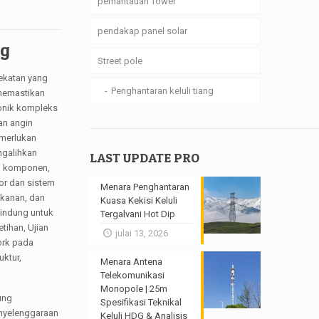
pemantauan Tower
pendakap panel solar
ng
Street pole
dekatan yang
Penghantaran keluli tiang
 memastikan
onik kompleks
an angin
emerlukan
ngalihkan
LAST UPDATE PRO
aan komponen,
hor dan sistem
Menara Penghantaran
ekanan, dan
Kuasa Kekisi Keluli
lindung untuk
Tergalvani Hot Dip
tihan, Ujian
julai 13, 2026
ork pada
ktur,
Menara Antena
Telekomunikasi
Monopole | 25m
ung
Spesifikasi Teknikal
nyelenggaraan
Keluli HDG & Analisis