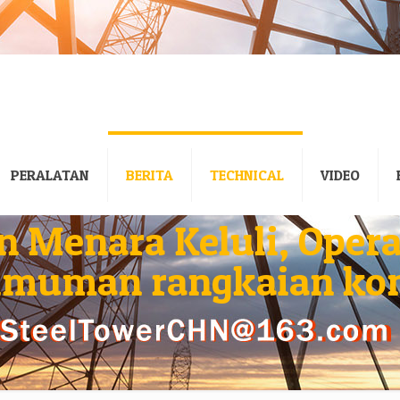
PERALATAN
BERITA
TECHNICAL
VIDEO
 Menara Keluli, Oper
imuman rangkaian ko