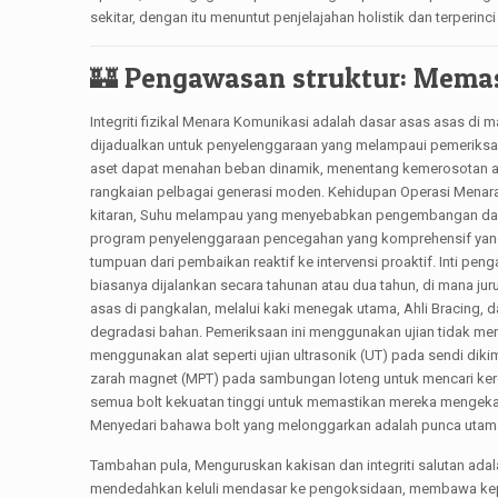
sekitar, dengan itu menuntut penjelajahan holistik dan terperi
🏰 Pengawasan struktur: Memast
Integriti fizikal Menara Komunikasi adalah dasar asas asas d
dijadualkan untuk penyelenggaraan yang melampaui pemeriksaan
aset dapat menahan beban dinamik, menentang kemerosotan al
rangkaian pelbagai generasi moden. Kehidupan Operasi Menara,
kitaran, Suhu melampau yang menyebabkan pengembangan dan p
program penyelenggaraan pencegahan yang komprehensif yang 
tumpuan dari pembaikan reaktif ke intervensi proaktif. Inti pen
biasanya dijalankan secara tahunan atau dua tahun, di mana juru
asas di pangkalan, melalui kaki menegak utama, Ahli Bracing,
degradasi bahan. Pemeriksaan ini menggunakan ujian tidak mer
menggunakan alat seperti ujian ultrasonik (UT) pada sendi dik
zarah magnet (MPT) pada sambungan loteng untuk mencari ker
semua bolt kekuatan tinggi untuk memastikan mereka mengekal
Menyedari bahawa bolt yang melonggarkan adalah punca utama k
Tambahan pula, Menguruskan kakisan dan integriti salutan ada
mendedahkan keluli mendasar ke pengoksidaan, membawa kepa