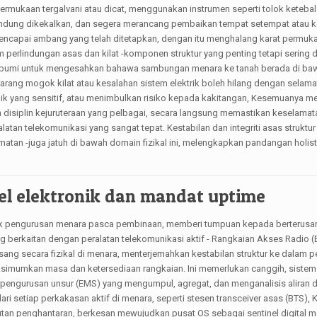
ermukaan tergalvani atau dicat, menggunakan instrumen seperti tolok ketebal
lindung dikekalkan, dan segera merancang pembaikan tempat setempat atau
ncapai ambang yang telah ditetapkan, dengan itu menghalang karat permuka
perlindungan asas dan kilat -komponen struktur yang penting tetapi sering d
an bumi untuk mengesahkan bahawa sambungan menara ke tanah berada di baw
ang mogok kilat atau kesalahan sistem elektrik boleh hilang dengan selama
onik yang sensitif, atau menimbulkan risiko kepada kakitangan, Kesemuanya 
 disiplin kejuruteraan yang pelbagai, secara langsung memastikan keselamat
atan telekomunikasi yang sangat tepat. Kestabilan dan integriti asas struktur
matan -juga jatuh di bawah domain fizikal ini, melengkapkan pandangan holis
nel elektronik dan mandat uptime
stik pengurusan menara pasca pembinaan, memberi tumpuan kepada berterusa
g berkaitan dengan peralatan telekomunikasi aktif - Rangkaian Akses Radio (B
sang secara fizikal di menara, menterjemahkan kestabilan struktur ke dalam
ksimumkan masa dan ketersediaan rangkaian. Ini memerlukan canggih, sistem
engurusan unsur (EMS) yang mengumpul, agregat, dan menganalisis aliran da
ri setiap perkakasan aktif di menara, seperti stesen transceiver asas (BTS), 
utan penghantaran, berkesan mewujudkan pusat OS sebagai sentinel digital m