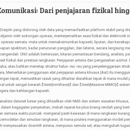
unikasi: Dari penjajaran fizikal hin
isiplin yang didorong oleh data yang memanfaatkan platform stabil yang di
g dijamin oleh sokongan operasi, menterjemahkan asas fizikal dan elektronik i
ari operasi semata -mata untuk memaksimumkan kapasiti, liputan, dan kecekap
cekapan spektrum, kadar penurunan panggilan, dan latensi, secara langsung m
engendali. CNO adalah berterusan, kitaran pemantauan berulang, analisis, p
et fizikal dan prestasi rangkaian: Penjajaran antena dan pengesahan azimut.
ba, atau bahkan menetap struktur halus -isu -isu yang penyelenggaraan struk
tara, Memerlukan penggunaan alat penjajaran antena khusus (Aat) Itu menggu
engan tepat, memastikan rasuk yang dihantar diarahkan tepat di mana model
kal untuk sangat berarah
$\text{mmWave}$
dan
$\text{Massive MIMO}$
sistem
era dan kehilangan kapasiti.
nganalisis dataset besar yang dihasilkan oleh NMS dan sistem siasatan khusus,
 dalam kegagalan penyerahan, nisbah isyarat-ke-plus-bising rendah yang bert
terusan semasa waktu puncak -mengenal pasti kawasan di mana rangkaian kurang
 pemodelan dan simulasi rangkaian, di mana jurutera menggunakan model pe
erti menyesuaikan downtilt antena, menyusun semula sel, atau mengubah tuga