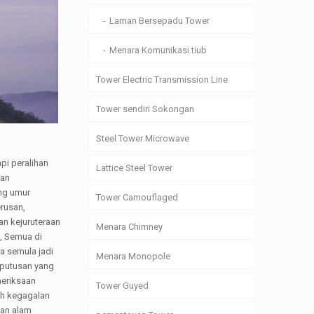
Laman Bersepadu Tower
Menara Komunikasi tiub
Tower Electric Transmission Line
Tower sendiri Sokongan
Steel Tower Microwave
pi peralihan
Lattice Steel Tower
dan
ng umur
Tower Camouflaged
erusan,
an kejuruteraan
Menara Chimney
h, Semua di
a semula jadi
Menara Monopole
Keputusan yang
meriksaan
Tower Guyed
ah kegagalan
lan alam