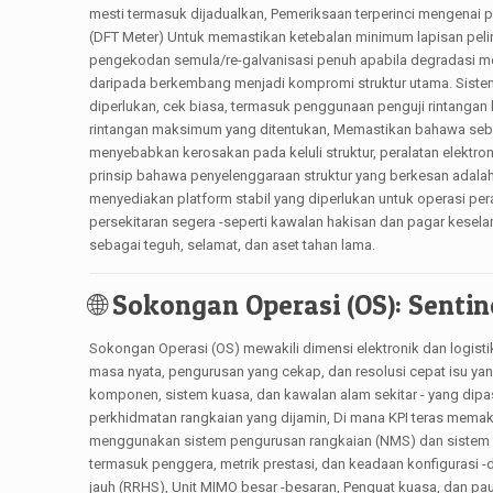
mesti termasuk dijadualkan, Pemeriksaan terperinci mengenai p
(DFT Meter) Untuk memastikan ketebalan minimum lapisan pe
pengekodan semula/re-galvanisasi penuh apabila degradasi me
daripada berkembang menjadi kompromi struktur utama. Sistem 
diperlukan, cek biasa, termasuk penggunaan penguji rintang
rintangan maksimum yang ditentukan, Memastikan bahawa sebar
menyebabkan kerosakan pada keluli struktur, peralatan elektr
prinsip bahawa penyelenggaraan struktur yang berkesan adalah
menyediakan platform stabil yang diperlukan untuk operasi peral
persekitaran segera -seperti kawalan hakisan dan pagar kesela
sebagai teguh, selamat, dan aset tahan lama.
🌐 Sokongan Operasi (OS): Senti
Sokongan Operasi (OS) mewakili dimensi elektronik dan logi
masa nyata, pengurusan yang cekap, dan resolusi cepat isu yan
komponen, sistem kuasa, dan kawalan alam sekitar - yang dipa
perkhidmatan rangkaian yang dijamin, Di mana KPI teras mema
menggunakan sistem pengurusan rangkaian (NMS) dan sistem p
termasuk penggera, metrik prestasi, dan keadaan konfigurasi -da
jauh (RRHS), Unit MIMO besar -besaran, Penguat kuasa, dan pa