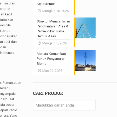
an salutan
Kejuruteraan
 kempen
Mungkin 16, 2026
an kecil
iabaikan -
Struktur Menara Talian
ah nilai
Penghantaran Atas &
t tanpa
Penyelidikan Reka
Bentuk Asas
menggariskan
an aset dan
Mungkin 5, 2026
 dan
tik menara
Menara Komunikasi
Pokok Penyamaran
Bionic
Mac 29, 2026
n, Pemantauan
erlari)
CARI PRODUK
 penyampaian
 berpusat
ta besar -
Kepala radio
enara. Yang