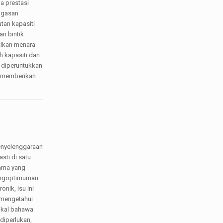
a prestasi
tugasan
tan kapasiti
n bintik
tikan menara
 kapasiti dan
 diperuntukkan
u memberikan
enyelenggaraan
sti di satu
sama yang
pengoptimuman
nik, Isu ini
n mengetahui
zikal bahawa
diperlukan,