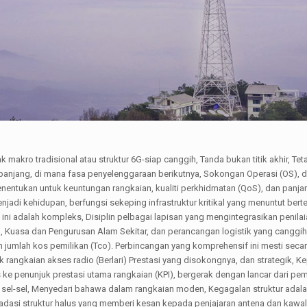
ro tradisional atau struktur 6G-siap canggih, Tanda bukan titik akhir, Teta
 panjang, di mana fasa penyelenggaraan berikutnya, Sokongan Operasi (OS), 
entukan untuk keuntungan rangkaian, kualiti perkhidmatan (QoS), dan panja
enjadi kehidupan, berfungsi sekeping infrastruktur kritikal yang menuntut bert
ni adalah kompleks, Disiplin pelbagai lapisan yang mengintegrasikan penilai
an, Kuasa dan Pengurusan Alam Sekitar, dan perancangan logistik yang canggi
ah kos pemilikan (Tco). Perbincangan yang komprehensif ini mesti secar
ronik rangkaian akses radio (Berlari) Prestasi yang disokongnya, dan strategik, 
s ke penunjuk prestasi utama rangkaian (KPI), bergerak dengan lancar dari pe
um sel-sel, Menyedari bahawa dalam rangkaian moden, Kegagalan struktur adal
adasi struktur halus yang memberi kesan kepada penjajaran antena dan kawa