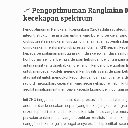
📈 Pengoptimuman Rangkaian Kom
kecekapan spektrum
Pengoptimuman Rangkaian Komunikasi (Cno) adalah strategik, D
integriti struktur menara dan uptime yang boleh dipercayai yan
diukur, prestasi rangkaian unggul, di mana matlamat beralih d
diringkaskan melalui petunjuk prestasi utama (KPI) seperti ke
kepada pengalaman pengguna akhir dan kelebihan daya saing p
konfigurasi semula, bermula dengan hubungan penting antara as
antena minit yang disebabkan oleh angin kencang, perubahan ha
untuk mencegah -boleh merendahkan kualiti isyarat dengan ke
atau satelit untuk mengukur kecondongan dan azimut antena d
radio dimaksudkan, ketepatan yang secara eksponen lebih kriti
sedikit misalignment membawa kepada lubang perlindungan seg
Inti CNO tinggal dalam analisis data prestasi, di mana alat me
anomali, dan kesesakan -seperti yang tidak dijangka meningkat
di zon tepi sel tertentu, atau kesesakan lalu lintas yang ber
piawaian perkhidmatan yang ditubuhkan. Analisis ini memakan
canggih untuk menguji pelbagai penyelesaian hipotetikal -sep