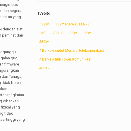
 mengimbas
an-dan segera
TAGS
idmatan yang
132kv
132menara kuasa kV
i dengan alat
160'
230kV
33kv
35kv
n peminat dan
380kv
4 Berkaki sudut Menara Telekomunikasi
engganggu,
galan grid,
4 Berkaki tiub Tower Komunikasi
an firmware
400KV
engurangkan
a dan Tenaga,
 tidak boleh
nakan
ntas rangkaian
g diberikan
fizikal yang
ng tidak
si tinggi yang