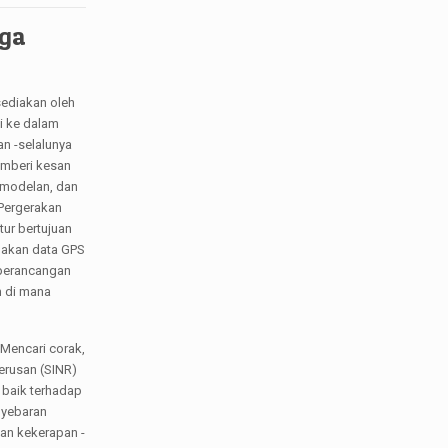
gga
sediakan oleh
ni ke dalam
an -selalunya
emberi kesan
emodelan, dan
 Pergerakan
tur bertujuan
nakan data GPS
 perancangan
 di mana
 Mencari corak,
erusan (SINR)
 baik terhadap
nyebaran
san kekerapan -