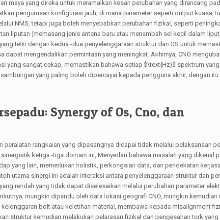
an maya yang direka untuk meramalkan kesan perubahan yang dirancang pad
atkan pengurusan konfigurasi jauh, di mana parameter seperti output kuasa, 
elalui NMS, tetapi juga boleh menyebabkan perubahan fizikal, seperti peningka
n liputan (memasang jenis antena baru atau menambah sel kecil dalam liputa
ang teliti dengan kedua -dua penyelenggaraan struktur dan OS untuk memas
a dapat mengendalikan permintaan yang meningkat. Akhirnya, CNO mengubah
kasi yang sangat cekap, memastikan bahawa setiap
$\text{Hz}$
spektrum yang
ti sambungan yang paling boleh dipercayai kepada pengguna akhir, dengan it
rsepadu: Synergy of Os, Cno, dan
 peralatan rangkaian yang dipasangnya dicapai tidak melalui pelaksanaan p
si sinergistik ketiga -tiga domain ini, Menyedari bahawa masalah yang dikenal pa
ap yang lain, memerlukan holistik, perkongsian data, dan pendekatan kerja
ntoh utama sinergi ini adalah interaksi antara penyelenggaraan struktur dan 
yang rendah yang tidak dapat diselesaikan melalui perubahan parameter elektro
berikutnya, mungkin dipandu oleh data lokasi geografi CNO, mungkin kemudia
a kelonggaran bolt atau keletihan material, membawa kepada misalignment fi
kan struktur kemudian melakukan pelarasan fizikal dan pengesahan tork yang 