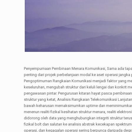
Penyempurnaan Pembinaan Menara Komunikasi, Sama ada tapak mak
penting dari projek perbelanjaan modal ke aset operasi jangka
Pengoptimuman Rangkaian Komunikasi menjadi faktor yang men
keseluruhan, mengubah struktur dari keluli lengai dan konkrit m
pengawasan pintar. Pengurusan kitaran hayat pasca pembinaan i
struktur yang ketat, Analisis Rangkaian Telekomunikasi Lanjut
bawah keharusan memaksimumkan uptime dan meminimumkan juml
menenun realiti fizikal kesihatan struktur menara, realiti elekt
didorong oleh data yang menghubungkan integriti struktur teru
fizikal bolt dan salutan ke analisis abstrak kecekapan spektr
operasi, dan kegagalan operasi sering berpunca daripada degr