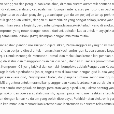
uan penggera dan pengurusan kesalahan, di mana sistem automatik sentiasa
ggi di kabinet peralatan, kegagalan sambungan antena, atau pemotongan paut
enghantaran pasukan penyelenggaraan lapangan dalam perjanjian tahap perkh
untuk gangguan kritikal, dengan itu memerlukan yang sangat cekap, keupayaan
mkan secara logistik, bergantung kepada juruteknik terlatih yang dilengkap
mponen yang rosak dengan cepat, dari unit bekalan kuasa untuk menyejukka
 sama untuk dibaiki (Mttr) disimpan dengan minimum mutlak.
pencegahan penting melalui yang dijadualkan, Penyelenggaraan yang tidak m
Bbs) dan penjana diesel untuk memastikan kesinambungan kuasa semasa kega
juk Untuk Mencegah Penutupan Termal, dan melakukan kemas kini perisian d
g diketahui dan menggabungkan ciri -ciri baru, dengan itu secara proaktif m
. Komponen OS yang kritikal dan semakin kompleks adalah Pengurusan Kuas
a boleh diperbaharui (solar, angin) atau di kawasan dengan grid kuasa yang
unaan kuasa grid, Penyimpanan bateri, dan penjana runtime, sering menggu
Ml) algoritma untuk meramalkan penggunaan kuasa berdasarkan corak lalu li
i sambil mengekalkan fungsi peralatan yang diperlukan, Faktor penting yan
i sokongan operasi adalah dinamik, lapisan pintar yang memastikan integriti 
n dengan lancar ke dalam yang boleh dipercayai, Perkhidmatan elektronik ya
an kerumitan dan memastikan ketersediaan berterusan ekosistem telekomunika