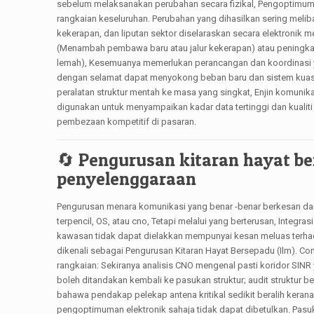
sebelum melaksanakan perubahan secara fizikal, Pengoptimum
rangkaian keseluruhan. Perubahan yang dihasilkan sering melib
kekerapan, dan liputan sektor diselaraskan secara elektronik m
(Menambah pembawa baru atau jalur kekerapan) atau peningkata
lemah), Kesemuanya memerlukan perancangan dan koordinasi y
dengan selamat dapat menyokong beban baru dan sistem kuas
peralatan struktur mentah ke masa yang singkat, Enjin komuni
digunakan untuk menyampaikan kadar data tertinggi dan kuali
pembezaan kompetitif di pasaran.
🔄 Pengurusan kitaran hayat be
penyelenggaraan
Pengurusan menara komunikasi yang benar -benar berkesan dan
terpencil, OS, atau cno, Tetapi melalui yang berterusan, Integra
kawasan tidak dapat dielakkan mempunyai kesan meluas terhad
dikenali sebagai Pengurusan Kitaran Hayat Bersepadu (Ilm). Co
rangkaian: Sekiranya analisis CNO mengenal pasti koridor SINR 
boleh ditandakan kembali ke pasukan struktur; audit struktur 
bahawa pendakap pelekap antena kritikal sedikit beralih keran
pengoptimuman elektronik sahaja tidak dapat dibetulkan. Pasu