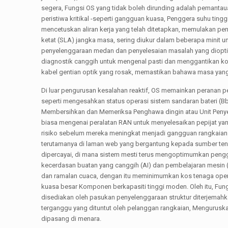
segera, Fungsi OS yang tidak boleh dirunding adalah pemanta
peristiwa kritikal -seperti gangguan kuasa, Penggera suhu tin
mencetuskan aliran kerja yang telah ditetapkan, memulakan p
ketat (SLA) jangka masa, sering diukur dalam beberapa minit 
penyelenggaraan medan dan penyelesaian masalah yang dioptimu
diagnostik canggih untuk mengenal pasti dan menggantikan ko
kabel gentian optik yang rosak, memastikan bahawa masa yang
Di luar pengurusan kesalahan reaktif, OS memainkan peranan 
seperti mengesahkan status operasi sistem sandaran bateri (
Membersihkan dan Memeriksa Penghawa dingin atau Unit Penye
biasa mengenai peralatan RAN untuk menyelesaikan pepijat yan
risiko sebelum mereka meningkat menjadi gangguan rangkaian
terutamanya di laman web yang bergantung kepada sumber tenag
dipercayai, di mana sistem mesti terus mengoptimumkan pengg
kecerdasan buatan yang canggih (AI) dan pembelajaran mesin (
dan ramalan cuaca, dengan itu meminimumkan kos tenaga operas
kuasa besar Komponen berkapasiti tinggi moden. Oleh itu, Fungs
disediakan oleh pasukan penyelenggaraan struktur diterjemahka
terganggu yang dituntut oleh pelanggan rangkaian, Mengurusk
dipasang di menara.