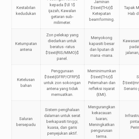
Jaminan
kepada
$\ll 1$
Kestabilan
$\text{THz}$
Tapak M
ijazah; Kawalan
kedudukan
Ketepatan
Hab da
getaran sub-
beamforming.
milimeter.
Zon pelekap yang
Menyokong
diedarkan untuk
Kawasan
Ketumpatan
kapasiti besar
beratus -ratus
pada
antena
dan liputan di
$\text{RIS/MIMO}$
jalanan
mana -mana.
panel.
Penggunaan
Meminimumkan
$\text{GFRP/CFRP}$
$\text{THz}$
Ketelusan
untuk zon sokongan
Pelemahan dan
$\text{
bahan
antena yang tidak
refleksi isyarat
Senario
memuatkan.
(EMI).
Mengurangkan
Sistem penghalaan
kekacauan
dalaman untuk serat
Infrast
Saluran
luaran;
berkapasiti tinggi,
pinta
bersepadu
Meningkatkan
kuasa, dan garis
Peri
pengurusan
penyejukan aktif.
terma.