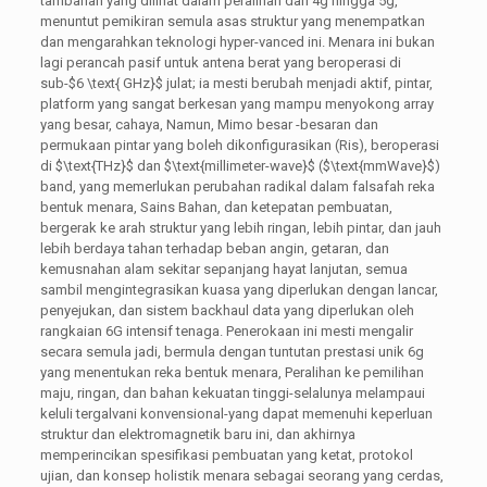
tambahan yang dilihat dalam peralihan dari 4g hingga 5g,
menuntut pemikiran semula asas struktur yang menempatkan
dan mengarahkan teknologi hyper-vanced ini. Menara ini bukan
lagi perancah pasif untuk antena berat yang beroperasi di
sub-
$6 \text{ GHz}$
julat; ia mesti berubah menjadi aktif, pintar,
platform yang sangat berkesan yang mampu menyokong array
yang besar, cahaya, Namun, Mimo besar -besaran dan
permukaan pintar yang boleh dikonfigurasikan (Ris), beroperasi
di
$\text{THz}$
dan
$\text{millimeter-wave}$
(
$\text{mmWave}$
)
band, yang memerlukan perubahan radikal dalam falsafah reka
bentuk menara, Sains Bahan, dan ketepatan pembuatan,
bergerak ke arah struktur yang lebih ringan, lebih pintar, dan jauh
lebih berdaya tahan terhadap beban angin, getaran, dan
kemusnahan alam sekitar sepanjang hayat lanjutan, semua
sambil mengintegrasikan kuasa yang diperlukan dengan lancar,
penyejukan, dan sistem backhaul data yang diperlukan oleh
rangkaian 6G intensif tenaga. Penerokaan ini mesti mengalir
secara semula jadi, bermula dengan tuntutan prestasi unik 6g
yang menentukan reka bentuk menara, Peralihan ke pemilihan
maju, ringan, dan bahan kekuatan tinggi-selalunya melampaui
keluli tergalvani konvensional-yang dapat memenuhi keperluan
struktur dan elektromagnetik baru ini, dan akhirnya
memperincikan spesifikasi pembuatan yang ketat, protokol
ujian, dan konsep holistik menara sebagai seorang yang cerdas,