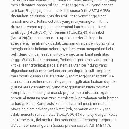
menjadikannya bahan pilihan untuk anggota kaki yang sangat
tertekan. Begitu juga, semasa keluli cuaca (cth, ASTM A588)
ditentukan-selalunya lebih disukai untuk penyelenggaraan
rendah mereka, Patina estetika yang menyenangkan - Kimia
dikawal dengan tepat untuk memasukkan peratusan kecil
tembaga (
$\text{Cu}$
), Chromium (
$\text{Cr}$
), dan nikel
(
$\text{Ni}$
), unsur -unsur itu, Apabila terdedah kepada
atmosfera, membentuk padat, Lapisan oksida pelindung yang
menghentikan kakisan selanjutnya, berkesan menjadikan keluli
pelindung diri dan sesuai untuk persekitaran karat jauh atau
tinggi. Walau bagaimanapun, Pertimbangan kimia yang paling
kritikal sering terletak pada sistem salutan pelindung yang
digunakan untuk memperluaskan kehidupan keluli, bergerak
melampaui galvanisasi standard (yang menggunakan zink) Ke
arah salutan polimer-seramik yang canggih atau lapisan dupleks
(Cat ke atas galvanizing) yang menggunakan kimia polimer
kompleks dan sering termasuk pigmen seramik atau logam
seperti aluminium atau zink, membentuk pertahanan multi-barrier
terhadap karat; Komposisi kimia salutan ini mesti mematuhi
piawaian alam sekitar yang ketat (cth, sebatian organik yang
tidak menentu rendah, atau
$\text{VOC}$
) dan diuji dengan ketat
untuk melekat, fleksibiliti, dan penentangan terhadap degradasi
UV dan semburan garam (setiap piawai seperti ASTM B117),