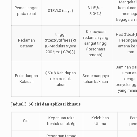
Mengekal
Pemanjangan
$1.5\% –
kemuluran
$18\%$
(saya)
pada rehat
3.0\%$
menceg
kegagalan 
Keupayaan
tinggi
Had
$\text{
redaman yang
Redaman
$\text{Stiffness}$
Pesongan 
sangat tinggi
getaran
(E-Modulus
$\sim
antena ke 
(Resonans
200 \text{ GPa}$
)
mm
rendah)
Jaminan pa
$50+$
Kehidupan
umur as
Perlindungan
Sememangnya
reka bentuk
denga
Kakisan
tahan kakisan
tahun
penyelengg
yang min
Jadual 3: 6G ciri dan aplikasi khusus
Keperluan reka
Kelebihan
Per
Ciri
bentuk untuk 6g
Utama
per
Pesongan terhad