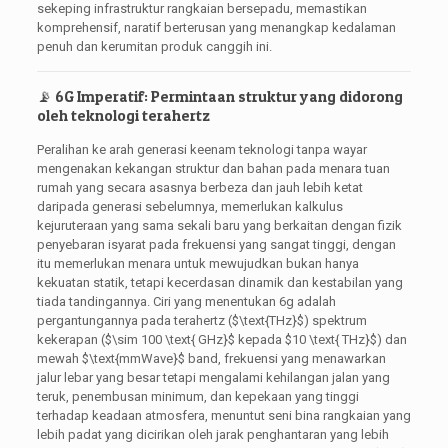
sekeping infrastruktur rangkaian bersepadu, memastikan
komprehensif, naratif berterusan yang menangkap kedalaman
penuh dan kerumitan produk canggih ini.
📡 6G Imperatif: Permintaan struktur yang didorong
oleh teknologi terahertz
Peralihan ke arah generasi keenam teknologi tanpa wayar
mengenakan kekangan struktur dan bahan pada menara tuan
rumah yang secara asasnya berbeza dan jauh lebih ketat
daripada generasi sebelumnya, memerlukan kalkulus
kejuruteraan yang sama sekali baru yang berkaitan dengan fizik
penyebaran isyarat pada frekuensi yang sangat tinggi, dengan
itu memerlukan menara untuk mewujudkan bukan hanya
kekuatan statik, tetapi kecerdasan dinamik dan kestabilan yang
tiada tandingannya. Ciri yang menentukan 6g adalah
pergantungannya pada terahertz (
$\text{THz}$
) spektrum
kekerapan (
$\sim 100 \text{ GHz}$
kepada
$10 \text{ THz}$
) dan
mewah
$\text{mmWave}$
band, frekuensi yang menawarkan
jalur lebar yang besar tetapi mengalami kehilangan jalan yang
teruk, penembusan minimum, dan kepekaan yang tinggi
terhadap keadaan atmosfera, menuntut seni bina rangkaian yang
lebih padat yang dicirikan oleh jarak penghantaran yang lebih