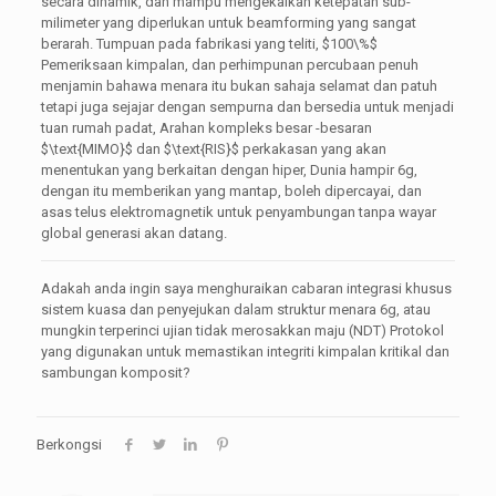
secara dinamik, dan mampu mengekalkan ketepatan sub-
milimeter yang diperlukan untuk beamforming yang sangat
berarah. Tumpuan pada fabrikasi yang teliti,
$100\%$
Pemeriksaan kimpalan, dan perhimpunan percubaan penuh
menjamin bahawa menara itu bukan sahaja selamat dan patuh
tetapi juga sejajar dengan sempurna dan bersedia untuk menjadi
tuan rumah padat, Arahan kompleks besar -besaran
$\text{MIMO}$
dan
$\text{RIS}$
perkakasan yang akan
menentukan yang berkaitan dengan hiper, Dunia hampir 6g,
dengan itu memberikan yang mantap, boleh dipercayai, dan
asas telus elektromagnetik untuk penyambungan tanpa wayar
global generasi akan datang.
Adakah anda ingin saya menghuraikan cabaran integrasi khusus
sistem kuasa dan penyejukan dalam struktur menara 6g, atau
mungkin terperinci ujian tidak merosakkan maju (NDT) Protokol
yang digunakan untuk memastikan integriti kimpalan kritikal dan
sambungan komposit?
Berkongsi