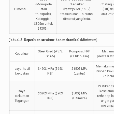
(Monopole
diedarkan
Coating 
Dimensi
atau
$\text{MIMO/RIS}$
(Dft)
$\
trusspole),
tatasusunan; Toleransi
300 \mu
Ketinggian
dimensi yang ketat
$30$
m untuk
$120$
m
Jadual 2: Keperluan struktur dan mekanikal (Minimum)
Steel Gred (A572
Komposit FRP
Matlam
Keperluan
Gr. 65)
(CFRP biasa)
prestasi str
Memaksim
saya. hasil
$450$
MPa (
$65$
$150$
MPa
nisbah keku
kekuatan
KSI)
(Lentur)
ke-bera
Pastikan f
saya.
keselama
$620$
MPa (
$90$
$500$
MPa
Kekuatan
terhadap 
KSI)
(Ultimate)
Tegangan
angin ya
melamp