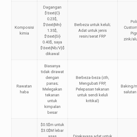
Dagangan
$\text{C}
0.23$
,
Pol
$\text{Mn}
Berbeza untuk keluli;
Komposisi
Custom
1.35$
,
Adat untuk jenis
kimia
Pi
$\text{Si}
resin/serat FRP
zink/a
0.40$
, saya
$\text{Nb/V}$
dikawal
Biasanya
tidak dirawat
dengan
Berbeza-beza (cth,
panas;
Mengubati FRP,
Rawatan
Baking/
Melegakan
Pelepasan tekanan
haba
salutan
tekanan
untuk sendi keluli
untuk
kritikal)
kimpalan
besar
$0.5$
m untuk
$3.0$
M lebar
asas
Direkayasa adat untuk