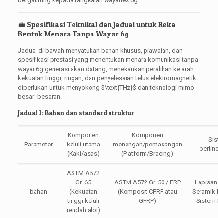
bergantung kepada rangkaian wayarles 6g.
💼 Spesifikasi Teknikal dan Jadual untuk Reka
Bentuk Menara Tanpa Wayar 6g
Jadual di bawah menyatukan bahan khusus, piawaian, dan
spesifikasi prestasi yang menentukan menara komunikasi tanpa
wayar 6g generasi akan datang, menekankan peralihan ke arah
kekuatan tinggi, ringan, dan penyelesaian telus elektromagnetik
diperlukan untuk menyokong
$\text{THz}$
dan teknologi mimo
besar -besaran.
Jadual 1: Bahan dan standard struktur
Komponen
Komponen
Si
Parameter
keluli utama
menengah/pemasangan
perli
(Kaki/asas)
(Platform/Bracing)
ASTM A572
Gr. 65
ASTM A572 Gr. 50 / FRP
Lapisan
bahan
(Kekuatan
(Komposit CFRP atau
Seramik 
tinggi keluli
GFRP)
Sistem
rendah aloi)