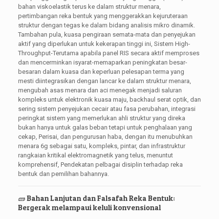
bahan viskoelastik terus ke dalam struktur menara,
pertimbangan reka bentuk yang menggerakkan kejuruteraan
struktur dengan tegas ke dalam bidang analisis mikro dinamik.
Tambahan pula, kuasa pengiraan semata-mata dan penyejukan
aktif yang diperlukan untuk kekerapan tinggi ini, Sistem High-
Throughput-Terutama apabila panel RIS secara aktif memproses
dan mencerminkan isyarat-memaparkan peningkatan besar-
besaran dalam kuasa dan keperluan pelesapan terma yang
mesti diintegrasikan dengan lancar ke dalam struktur menara,
mengubah asas menara dan aci menegak menjadi saluran
kompleks untuk elektronik kuasa maju, backhaul serat optik, dan
sering sistem penyejukan cecair atau fasa perubahan, integrasi
peringkat sistem yang memerlukan ahli struktur yang direka
bukan hanya untuk galas beban tetapi untuk penghalaan yang
cekap, Perisai, dan pengurusan haba, dengan itu menubuhkan
menara 6g sebagai satu, kompleks, pintar, dan infrastruktur
rangkaian kritikal elektromagnetik yang telus, menuntut
komprehensif, Pendekatan pelbagai disiplin terhadap reka
bentuk dan pemilihan bahannya.
🧱 Bahan Lanjutan dan Falsafah Reka Bentuk:
Bergerak melampaui keluli konvensional