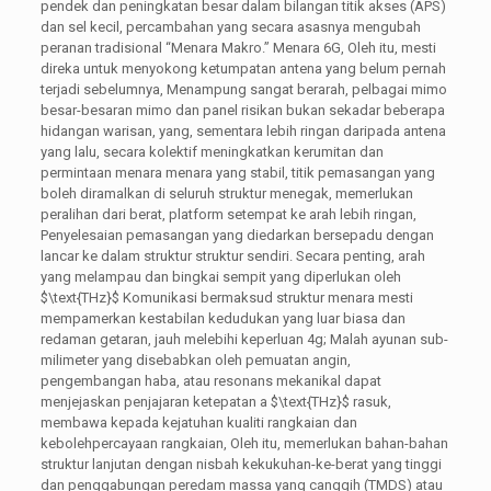
pendek dan peningkatan besar dalam bilangan titik akses (APS)
dan sel kecil, percambahan yang secara asasnya mengubah
peranan tradisional “Menara Makro.” Menara 6G, Oleh itu, mesti
direka untuk menyokong ketumpatan antena yang belum pernah
terjadi sebelumnya, Menampung sangat berarah, pelbagai mimo
besar-besaran mimo dan panel risikan bukan sekadar beberapa
hidangan warisan, yang, sementara lebih ringan daripada antena
yang lalu, secara kolektif meningkatkan kerumitan dan
permintaan menara menara yang stabil, titik pemasangan yang
boleh diramalkan di seluruh struktur menegak, memerlukan
peralihan dari berat, platform setempat ke arah lebih ringan,
Penyelesaian pemasangan yang diedarkan bersepadu dengan
lancar ke dalam struktur struktur sendiri. Secara penting, arah
yang melampau dan bingkai sempit yang diperlukan oleh
$\text{THz}$
Komunikasi bermaksud struktur menara mesti
mempamerkan kestabilan kedudukan yang luar biasa dan
redaman getaran, jauh melebihi keperluan 4g; Malah ayunan sub-
milimeter yang disebabkan oleh pemuatan angin,
pengembangan haba, atau resonans mekanikal dapat
menjejaskan penjajaran ketepatan a
$\text{THz}$
rasuk,
membawa kepada kejatuhan kualiti rangkaian dan
kebolehpercayaan rangkaian, Oleh itu, memerlukan bahan-bahan
struktur lanjutan dengan nisbah kekukuhan-ke-berat yang tinggi
dan penggabungan peredam massa yang canggih (TMDS) atau