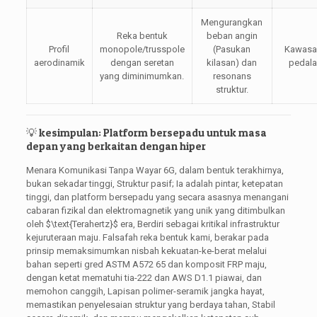
Mengurangkan
Reka bentuk
beban angin
Profil
monopole/trusspole
(Pasukan
Kawasan
aerodinamik
dengan seretan
kilasan) dan
pedala
yang diminimumkan.
resonans
struktur.
💡 kesimpulan: Platform bersepadu untuk masa
depan yang berkaitan dengan hiper
Menara Komunikasi Tanpa Wayar 6G, dalam bentuk terakhirnya,
bukan sekadar tinggi, Struktur pasif; Ia adalah pintar, ketepatan
tinggi, dan platform bersepadu yang secara asasnya menangani
cabaran fizikal dan elektromagnetik yang unik yang ditimbulkan
oleh
$\text{Terahertz}$
era, Berdiri sebagai kritikal infrastruktur
kejuruteraan maju. Falsafah reka bentuk kami, berakar pada
prinsip memaksimumkan nisbah kekuatan-ke-berat melalui
bahan seperti gred ASTM A572 65 dan komposit FRP maju,
dengan ketat mematuhi tia-222 dan AWS D1.1 piawai, dan
memohon canggih, Lapisan polimer-seramik jangka hayat,
memastikan penyelesaian struktur yang berdaya tahan, Stabil