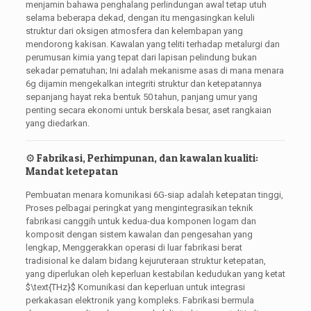
menjamin bahawa penghalang perlindungan awal tetap utuh
selama beberapa dekad, dengan itu mengasingkan keluli
struktur dari oksigen atmosfera dan kelembapan yang
mendorong kakisan. Kawalan yang teliti terhadap metalurgi dan
perumusan kimia yang tepat dari lapisan pelindung bukan
sekadar pematuhan; Ini adalah mekanisme asas di mana menara
6g dijamin mengekalkan integriti struktur dan ketepatannya
sepanjang hayat reka bentuk 50 tahun, panjang umur yang
penting secara ekonomi untuk berskala besar, aset rangkaian
yang diedarkan.
⚙️ Fabrikasi, Perhimpunan, dan kawalan kualiti:
Mandat ketepatan
Pembuatan menara komunikasi 6G-siap adalah ketepatan tinggi,
Proses pelbagai peringkat yang mengintegrasikan teknik
fabrikasi canggih untuk kedua-dua komponen logam dan
komposit dengan sistem kawalan dan pengesahan yang
lengkap, Menggerakkan operasi di luar fabrikasi berat
tradisional ke dalam bidang kejuruteraan struktur ketepatan,
yang diperlukan oleh keperluan kestabilan kedudukan yang ketat
$\text{THz}$
Komunikasi dan keperluan untuk integrasi
perkakasan elektronik yang kompleks. Fabrikasi bermula