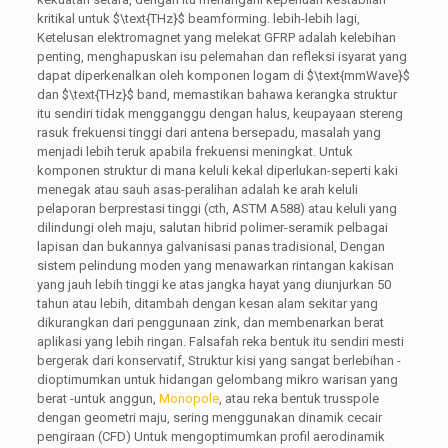
kritikal untuk
$\text{THz}$
beamforming. lebih-lebih lagi,
Ketelusan elektromagnet yang melekat GFRP adalah kelebihan
penting, menghapuskan isu pelemahan dan refleksi isyarat yang
dapat diperkenalkan oleh komponen logam di
$\text{mmWave}$
dan
$\text{THz}$
band, memastikan bahawa kerangka struktur
itu sendiri tidak mengganggu dengan halus, keupayaan stereng
rasuk frekuensi tinggi dari antena bersepadu, masalah yang
menjadi lebih teruk apabila frekuensi meningkat. Untuk
komponen struktur di mana keluli kekal diperlukan-seperti kaki
menegak atau sauh asas-peralihan adalah ke arah keluli
pelaporan berprestasi tinggi (cth, ASTM A588) atau keluli yang
dilindungi oleh maju, salutan hibrid polimer-seramik pelbagai
lapisan dan bukannya galvanisasi panas tradisional, Dengan
sistem pelindung moden yang menawarkan rintangan kakisan
yang jauh lebih tinggi ke atas jangka hayat yang diunjurkan 50
tahun atau lebih, ditambah dengan kesan alam sekitar yang
dikurangkan dari penggunaan zink, dan membenarkan berat
aplikasi yang lebih ringan. Falsafah reka bentuk itu sendiri mesti
bergerak dari konservatif, Struktur kisi yang sangat berlebihan -
dioptimumkan untuk hidangan gelombang mikro warisan yang
berat -untuk anggun,
Monopole
, atau reka bentuk trusspole
dengan geometri maju, sering menggunakan dinamik cecair
pengiraan (CFD) Untuk mengoptimumkan profil aerodinamik