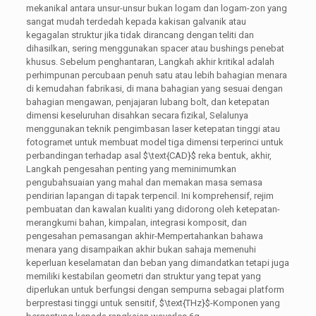
mekanikal antara unsur-unsur bukan logam dan logam-zon yang
sangat mudah terdedah kepada kakisan galvanik atau
kegagalan struktur jika tidak dirancang dengan teliti dan
dihasilkan, sering menggunakan spacer atau bushings penebat
khusus. Sebelum penghantaran, Langkah akhir kritikal adalah
perhimpunan percubaan penuh satu atau lebih bahagian menara
di kemudahan fabrikasi, di mana bahagian yang sesuai dengan
bahagian mengawan, penjajaran lubang bolt, dan ketepatan
dimensi keseluruhan disahkan secara fizikal, Selalunya
menggunakan teknik pengimbasan laser ketepatan tinggi atau
fotogramet untuk membuat model tiga dimensi terperinci untuk
perbandingan terhadap asal
$\text{CAD}$
reka bentuk, akhir,
Langkah pengesahan penting yang meminimumkan
pengubahsuaian yang mahal dan memakan masa semasa
pendirian lapangan di tapak terpencil. Ini komprehensif, rejim
pembuatan dan kawalan kualiti yang didorong oleh ketepatan-
merangkumi bahan, kimpalan, integrasi komposit, dan
pengesahan pemasangan akhir-Mempertahankan bahawa
menara yang disampaikan akhir bukan sahaja memenuhi
keperluan keselamatan dan beban yang dimandatkan tetapi juga
memiliki kestabilan geometri dan struktur yang tepat yang
diperlukan untuk berfungsi dengan sempurna sebagai platform
berprestasi tinggi untuk sensitif,
$\text{THz}$
-Komponen yang