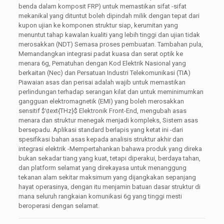
benda dalam komposit FRP) untuk memastikan sifat -sifat
mekanikal yang dituntut boleh dipindah milik dengan tepat dari
kupon ujian ke komponen struktur siap, kerumitan yang
menuntut tahap kawalan kualiti yang lebih tinggi dan ujian tidak
merosakkan (NDT) Semasa proses pembuatan. Tambahan pula,
Memandangkan integrasi padat kuasa dan serat optik ke
menara 6g, Pematuhan dengan Kod Elektrik Nasional yang
berkaitan (Nec) dan Persatuan Industri Telekomunikasi (TIA)
Piawaian asas dan perisai adalah wajib untuk memastikan
perlindungan terhadap serangan kilat dan untuk meminimumkan
gangguan elektromagnetik (EMI) yang boleh merosakkan
sensitif
$\text{THz}$
Elektronik Front-End, mengubah asas
menara dan struktur menegak menjadi kompleks, Sistem asas
bersepadu. Aplikasi standard berlapis yang ketat ini -dari
spesifikasi bahan asas kepada analisis struktur akhir dan
integrasi elektrik -Mempertahankan bahawa produk yang direka
bukan sekadar tiang yang kuat, tetapi diperakui, berdaya tahan,
dan platform selamat yang direkayasa untuk menanggung
tekanan alam sekitar maksimum yang dijangkakan sepanjang
hayat operasinya, dengan itu menjamin batuan dasar struktur di
mana seluruh rangkaian komunikasi 6g yang tinggi mesti
beroperasi dengan selamat.