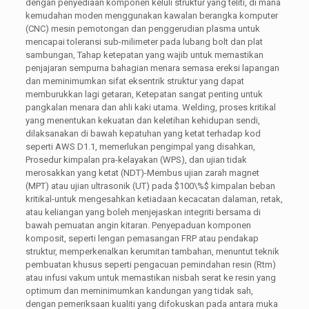
dengan penyediaan komponen keluli struktur yang teliti, di mana
kemudahan moden menggunakan kawalan berangka komputer
(CNC) mesin pemotongan dan penggerudian plasma untuk
mencapai toleransi sub-milimeter pada lubang bolt dan plat
sambungan, Tahap ketepatan yang wajib untuk memastikan
penjajaran sempurna bahagian menara semasa ereksi lapangan
dan meminimumkan sifat eksentrik struktur yang dapat
memburukkan lagi getaran, Ketepatan sangat penting untuk
pangkalan menara dan ahli kaki utama. Welding, proses kritikal
yang menentukan kekuatan dan keletihan kehidupan sendi,
dilaksanakan di bawah kepatuhan yang ketat terhadap kod
seperti AWS D1.1, memerlukan pengimpal yang disahkan,
Prosedur kimpalan pra-kelayakan (WPS), dan ujian tidak
merosakkan yang ketat (NDT)-Membus ujian zarah magnet
(MPT) atau ujian ultrasonik (UT) pada
$100\%$
kimpalan beban
kritikal-untuk mengesahkan ketiadaan kecacatan dalaman, retak,
atau keliangan yang boleh menjejaskan integriti bersama di
bawah pemuatan angin kitaran. Penyepaduan komponen
komposit, seperti lengan pemasangan FRP atau pendakap
struktur, memperkenalkan kerumitan tambahan, menuntut teknik
pembuatan khusus seperti pengacuan pemindahan resin (Rtm)
atau infusi vakum untuk memastikan nisbah serat ke resin yang
optimum dan meminimumkan kandungan yang tidak sah,
dengan pemeriksaan kualiti yang difokuskan pada antara muka