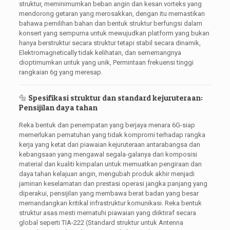
struktur, meminimumkan beban angin dan kesan vorteks yang
mendorong getaran yang merosakkan, dengan itu memastikan
bahawa pemilihan bahan dan bentuk struktur berfungsi dalam
konsert yang sempurna untuk mewujudkan platform yang bukan
hanya berstruktur secara struktur tetapi stabil secara dinamik,
Elektromagnetically tidak kelihatan, dan sememangnya
dioptimumkan untuk yang unik, Permintaan frekuensi tinggi
rangkaian 6g yang meresap.
🔩 Spesifikasi struktur dan standard kejuruteraan:
Pensijilan daya tahan
Reka bentuk dan penempatan yang berjaya menara 6G-siap
memerlukan pematuhan yang tidak kompromi terhadap rangka
kerja yang ketat dari piawaian kejuruteraan antarabangsa dan
kebangsaan yang mengawal segala-galanya dari komposisi
material dan kualiti kimpalan untuk memuatkan pengiraan dan
daya tahan kelajuan angin, mengubah produk akhir menjadi
jaminan keselamatan dan prestasi operasi jangka panjang yang
diperakui, pensijilan yang membawa berat badan yang besar
memandangkan kritikal infrastruktur komunikasi. Reka bentuk
struktur asas mesti mematuhi piawaian yang diiktiraf secara
global seperti TIA-222 (Standard struktur untuk Antenna