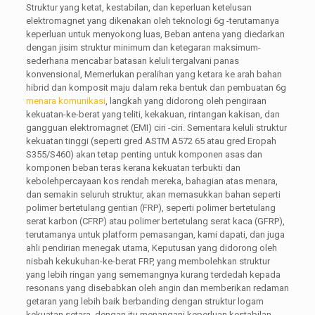
Struktur yang ketat, kestabilan, dan keperluan ketelusan
elektromagnet yang dikenakan oleh teknologi 6g -terutamanya
keperluan untuk menyokong luas, Beban antena yang diedarkan
dengan jisim struktur minimum dan ketegaran maksimum-
sederhana mencabar batasan keluli tergalvani panas
konvensional, Memerlukan peralihan yang ketara ke arah bahan
hibrid dan komposit maju dalam reka bentuk dan pembuatan 6g
menara komunikasi
, langkah yang didorong oleh pengiraan
kekuatan-ke-berat yang teliti, kekakuan, rintangan kakisan, dan
gangguan elektromagnet (EMI) ciri -ciri. Sementara keluli struktur
kekuatan tinggi (seperti gred ASTM A572 65 atau gred Eropah
S355/S460) akan tetap penting untuk komponen asas dan
komponen beban teras kerana kekuatan terbukti dan
kebolehpercayaan kos rendah mereka, bahagian atas menara,
dan semakin seluruh struktur, akan memasukkan bahan seperti
polimer bertetulang gentian (FRP), seperti polimer bertetulang
serat karbon (CFRP) atau polimer bertetulang serat kaca (GFRP),
terutamanya untuk platform pemasangan, kami dapati, dan juga
ahli pendirian menegak utama, Keputusan yang didorong oleh
nisbah kekukuhan-ke-berat FRP, yang membolehkan struktur
yang lebih ringan yang sememangnya kurang terdedah kepada
resonans yang disebabkan oleh angin dan memberikan redaman
getaran yang lebih baik berbanding dengan struktur logam
kekuatan setara, dengan itu menangani keperluan kestabilan