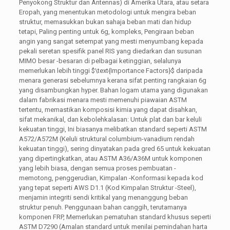
Penyokong Struktur dan Antennas) di Amerika Utara, atau setara
Eropah, yang menentukan metodologi untuk mengira beban
struktur, memasukkan bukan sahaja beban mati dan hidup
tetapi, Paling penting untuk 6g, kompleks, Pengiraan beban
angin yang sangat setempat yang mesti menyumbang kepada
pekali seretan spesifik panel RIS yang diedarkan dan susunan
MIMO besar -besaran di pelbagai ketinggian, selalunya
memerlukan lebih tinggi
$\text{Importance Factors}$
daripada
menara generasi sebelumnya kerana sifat penting rangkaian 6g
yang disambungkan hyper. Bahan logam utama yang digunakan
dalam fabrikasi menara mesti memenuhi piawaian ASTM
tertentu, memastikan komposisi kimia yang dapat disahkan,
sifat mekanikal, dan kebolehkalasan: Untuk plat dan bar keluli
kekuatan tinggi, Ini biasanya melibatkan standard seperti ASTM
A572/A572M (Keluli struktural columbium-vanadium rendah
kekuatan tinggi), sering dinyatakan pada gred 65 untuk kekuatan
yang dipertingkatkan, atau ASTM A36/A36M untuk komponen
yang lebih biasa, dengan semua proses pembuatan -
memotong, penggerudian, Kimpalan -Konformasi kepada kod
yang tepat seperti AWS D1.1 (Kod Kimpalan Struktur -Steel),
menjamin integriti sendi kritikal yang menanggung beban
struktur penuh. Penggunaan bahan canggih, terutamanya
komponen FRP, Memerlukan pematuhan standard khusus seperti
ASTM D7290 (Amalan standard untuk menilai pemindahan harta