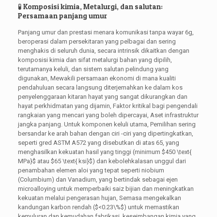
🧪 Komposisi kimia, Metalurgi, dan salutan:
Persamaan panjang umur
Panjang umur dan prestasi menara komunikasi tanpa wayar 6g,
beroperasi dalam persekitaran yang pelbagai dan sering
menghakis di seluruh dunia, secara intrinsik dikaitkan dengan
komposisi kimia dan sifat metalurgi bahan yang dipilih,
terutamanya keluli, dan sistem salutan pelindung yang
digunakan, Mewakili persamaan ekonomi di mana kualiti
pendahuluan secara langsung diterjemahkan ke dalam kos
penyelenggaraan kitaran hayat yang sangat dikurangkan dan
hayat perkhidmatan yang dijamin, Faktor kritikal bagi pengendali
rangkaian yang mencari yang boleh dipercayai, Aset infrastruktur
jangka panjang. Untuk komponen keluli utama, Pemilihan sering
bersandar ke arah bahan dengan ciri -ciri yang dipertingkatkan,
seperti gred ASTM A572 yang disebutkan di atas 65, yang
menghasilkan kekuatan hasil yang tinggi (minimum
$450 \text{
MPa}$
atau
$65 \text{ ksi}$
) dan kebolehkalasan unggul dari
penambahan elemen aloi yang tepat seperti niobium
(Columbium) dan Vanadium, yang bertindak sebagai ejen
microalloying untuk memperbaiki saiz bijian dan meningkatkan
kekuatan melalui pengerasan hujan, Semasa mengekalkan
kandungan karbon rendah (
$<0.23\%$
) untuk memastikan
kemuluran dan kemudahan fabrikasi, keseimbangan kimia yang