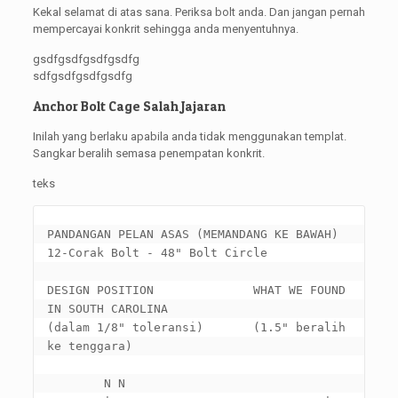
Kekal selamat di atas sana. Periksa bolt anda. Dan jangan pernah
mempercayai konkrit sehingga anda menyentuhnya.
gsdfgsdfgsdfgsdfg
sdfgsdfgsdfgsdfg
Anchor Bolt Cage Salah Jajaran
Inilah yang berlaku apabila anda tidak menggunakan templat.
Sangkar beralih semasa penempatan konkrit.
teks
PANDANGAN PELAN ASAS (MEMANDANG KE BAWAH)

12-Corak Bolt - 48" 
Bolt Circle

DESIGN POSITION              WHAT WE FOUND 
IN SOUTH CAROLINA
(dalam 1/8" toleransi)       (1.5" beralih 
ke tenggara)

        N N
