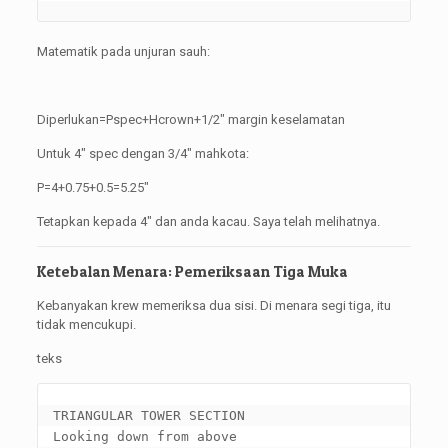
Matematik pada unjuran sauh:
Diperlukan=Pspec+Hcrown+1/2″ margin keselamatan
Untuk 4″ spec dengan 3/4″ mahkota:
P=4+0.75+0.5=5.25″
Tetapkan kepada 4″ dan anda kacau. Saya telah melihatnya.
Ketebalan Menara: Pemeriksaan Tiga Muka
Kebanyakan krew memeriksa dua sisi. Di menara segi tiga, itu
tidak mencukupi.
teks
TRIANGULAR TOWER SECTION

Looking down from above
