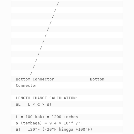
     |           /

     |          /

     |         /

     |        /

     |       /

     |      /

     |     /

     |    /

     |   /

     |  /

     | /

Bottom Connector               Bottom 
Connector

LENGTH CHANGE CALCULATION
ΔL = L × α × ΔT

L =
 100 kaki = 1200 
inches

α
 (tembaga) = 9.4 
× 10⁻⁶ /°F

ΔT = 120°F
 (-20°F hingga +100°F)
