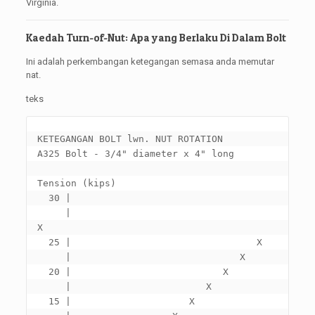
Virginia.
Kaedah Turn-of-Nut: Apa yang Berlaku Di Dalam Bolt
Ini adalah perkembangan ketegangan semasa anda memutar
nat.
teks
KETEGANGAN BOLT lwn. 
NUT ROTATION

A325 Bolt
 - 3/4" diameter x 4" 
long

Tension
 (kips)

  30 |

     |                                    
X

  25 |                                 X

     |                              X

  20 |                           X

     |                        X

  15 |                     X
