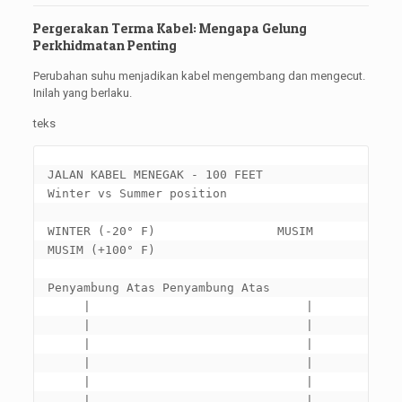
Pergerakan Terma Kabel: Mengapa Gelung
Perkhidmatan Penting
Perubahan suhu menjadikan kabel mengembang dan mengecut.
Inilah yang berlaku.
teks
JALAN KABEL MENEGAK - 100 
FEET

Winter vs Summer position

WINTER
 (-20° F)                 MUSIM 
MUSIM (+100° F)

Penyambung Atas Penyambung Atas

     |                              |

     |                              |

     |                              |

     |                              |

     |                              |

     |                              |
