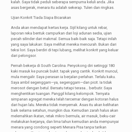
kalah. Saya tidak peduli seberapa sempurna keluli anda. Jika
asas bergerak, menara itu adalah sekerap. Tulen dan ringkas.
Ujian Konkrit Tiada Siapa Bicarakan
Anda akan mendapat kertas kerja. Sijil kilang untuk rebar,
laporan reka bentuk campurkan dari loji adunan sedia, ujian
pecah silinder dari makmal. Semua baik-baik saja. Tetapi inilah
yang saya lakukan: Saya melihat mereka mencurah. Bukan dari
teksi lori. Saya berdiri di tepi lubang, melihat konkrit yang keluar
dari pelongsor.
Pernah bekerja di South Carolina. Penyokong diri setinggi 180
kaki masuk ke puncak bukit. tapak yang cantik. Konkrit muncul,
mula mengalir. Saya perasan ia berjalan perlahan. Terlalu kaku.
Saya ambil segenggam—ya, segenggam—dan picit. Ia tidak
merosot dengan betul. Bersatu tetapi terasa… berbutir. Saya
menghentikan tuangan. Panggil kilang kelompok. Ternyata
simpanan agregat mereka telah tercemar dengan kotoran halus
dari hujan lalu. Mereka tidak menyemak. Asas itu akan kelihatan
baik selama setahun, mungkin dua. Kemudian zarah halus akan
melemahkan ikatan, retak mikro bermula, air masuk, beku-cair
melakukan kerjanya, dan lima tahun kemudian anda mempunyai
menara yang condong seperti Menara Pisa tanpa tarikan