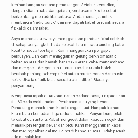
kesinambungan semasa pemasangan. Setahun kemudian,
dengan kitaran haba dan getaran, keretakan mikro tersebut
berkembang menjadi litar terbuka. Anda memanjat untuk
membaiki a “radio buruk” dan mendapati kabel itu rosak secara
fizikal di dalam jaket.
Saya membuat krew saya menggunakan panduan jejari selekoh
di setiap penyangkut. Tiada selekoh tajam. Tiada cinching kabel
ketat terhadap tepi tajam. Kami menggunakan pengapit
berkusyen. Dan kami meninggalkan gelung perkhidmatan di
bahagian atas dan bawah. kenapa? Kerana kabel mengembang
dan mengecut dengan suhu. Larian kabel 100 kaki boleh
berubah panjang beberapa inci antara musim panas dan musim
sejuk. Jika ia ditarik kuat, sesuatu perlu diberi. Biasanya
penyambung.
Mempunyai tapak di Arizona. Panas padang pasir, 110 pada hari
itu, 60 pada waktu malam. Perubahan suhu yang besar.
Pemasang menarik dram kabel dengan kuat. Nampak kemas.
Enam bulan kemudian, tiga radio dimatikan. Penyambung telah
tercabut dari antena. Kabel mengecut dalam keadaan sejuk dan
menarik pin tengah keluar dari bicu. Kami menggantikan kabel
dan meninggalkan gelung 12 inci di bahagian atas. Tidak pernah
ada masalah lain.