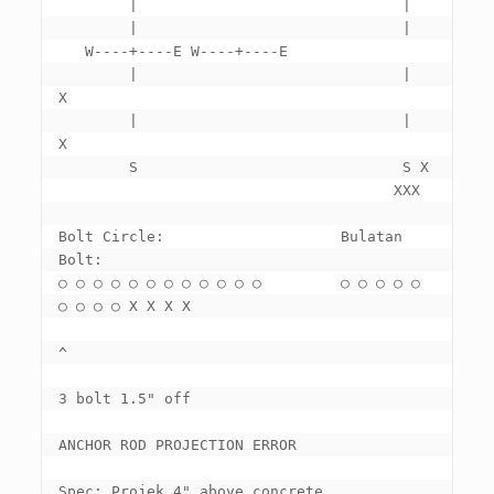
        |                              |

        |                              |

   W----+----E W----+----E

        |                              |   
X

        |                              |  
X

        S                              S X

                                      XXX

Bolt Circle
:                    Bulatan 
○ ○ ○ ○ ○ ○ ○ ○ ○ ○ ○ ○         ○ ○ ○ ○ ○ 
○ ○ ○ ○ X X X X

^
3 bolt 1.5" 
off

ANCHOR ROD PROJECTION ERROR

Spec
: Projek 4" 
above concrete
