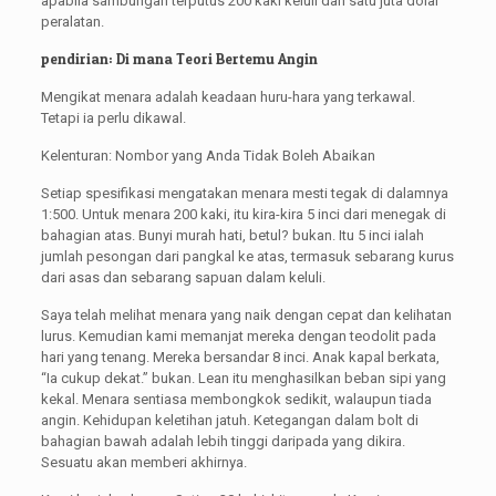
apabila sambungan terputus 200 kaki keluli dan satu juta dolar
peralatan.
pendirian: Di mana Teori Bertemu Angin
Mengikat menara adalah keadaan huru-hara yang terkawal.
Tetapi ia perlu dikawal.
Kelenturan: Nombor yang Anda Tidak Boleh Abaikan
Setiap spesifikasi mengatakan menara mesti tegak di dalamnya
1:500. Untuk menara 200 kaki, itu kira-kira 5 inci dari menegak di
bahagian atas. Bunyi murah hati, betul? bukan. Itu 5 inci ialah
jumlah pesongan dari pangkal ke atas, termasuk sebarang kurus
dari asas dan sebarang sapuan dalam keluli.
Saya telah melihat menara yang naik dengan cepat dan kelihatan
lurus. Kemudian kami memanjat mereka dengan teodolit pada
hari yang tenang. Mereka bersandar 8 inci. Anak kapal berkata,
“Ia cukup dekat.” bukan. Lean itu menghasilkan beban sipi yang
kekal. Menara sentiasa membongkok sedikit, walaupun tiada
angin. Kehidupan keletihan jatuh. Ketegangan dalam bolt di
bahagian bawah adalah lebih tinggi daripada yang dikira.
Sesuatu akan memberi akhirnya.