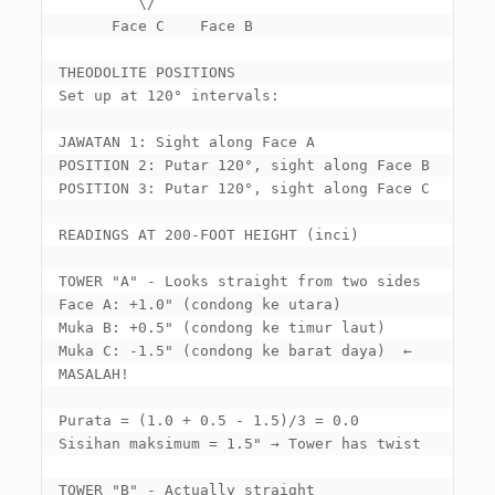
         \/

Face C    Face B

THEODOLITE POSITIONS

Set up at 120° intervals
:

JAWATAN 1: 
Sight along Face A

POSITION
 2: Putar 120°, 
sight along Face B

POSITION
 3: Putar 120°, 
sight along Face C

READINGS AT 200-FOOT HEIGHT
 (inci)

TOWER "A" - 
Looks straight from two sides

Face A
: +1.0" (condong ke utara)

Muka B: +0.5" (condong ke timur laut)  

Muka C: -1.5" (condong ke barat daya)  ← 
MASALAH!

Purata = (1.0 + 0.5 - 1.5)/3 = 0.0

Sisihan maksimum = 1.5" 
→ Tower has twist

TOWER
 "B" - 
Actually straight
