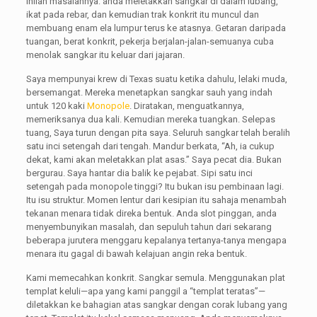
Inilah masalahnya: anda meletakkan sangkar di dalam lubang,
ikat pada rebar, dan kemudian trak konkrit itu muncul dan
membuang enam ela lumpur terus ke atasnya. Getaran daripada
tuangan, berat konkrit, pekerja berjalan-jalan-semuanya cuba
menolak sangkar itu keluar dari jajaran.
Saya mempunyai krew di Texas suatu ketika dahulu, lelaki muda,
bersemangat. Mereka menetapkan sangkar sauh yang indah
untuk 120 kaki
Monopole
. Diratakan, menguatkannya,
memeriksanya dua kali. Kemudian mereka tuangkan. Selepas
tuang, Saya turun dengan pita saya. Seluruh sangkar telah beralih
satu inci setengah dari tengah. Mandur berkata, “Ah, ia cukup
dekat, kami akan meletakkan plat asas.” Saya pecat dia. Bukan
bergurau. Saya hantar dia balik ke pejabat. Sipi satu inci
setengah pada monopole tinggi? Itu bukan isu pembinaan lagi.
Itu isu struktur. Momen lentur dari kesipian itu sahaja menambah
tekanan menara tidak direka bentuk. Anda slot pinggan, anda
menyembunyikan masalah, dan sepuluh tahun dari sekarang
beberapa jurutera menggaru kepalanya tertanya-tanya mengapa
menara itu gagal di bawah kelajuan angin reka bentuk.
Kami memecahkan konkrit. Sangkar semula. Menggunakan plat
templat keluli—apa yang kami panggil a “templat teratas”—
diletakkan ke bahagian atas sangkar dengan corak lubang yang