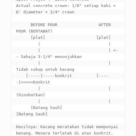
Actual concrete crown
: 1/8" setiap kaki × 
6' diameter = 3/4" 
crown

      BEFORE POUR                 AFTER 
POUR
 (BERTABAT)

      [plat]                     [plat]

         |                            |

         |                            | <-
- Sahaja 3-1/4" menunjukkan

         |                            |     
Tidak cukup untuk kacang

    [-----]-----konkrit          [----
-]=====Konkrit

         |                            |    
(Dinobatkan)

         |                            |

      [Batang Sauh]                 
[Batang Sauh]

Hasilnya: Kacang meratakan tidak mempunyai 
benang. Menara terletak di atas konkrit.