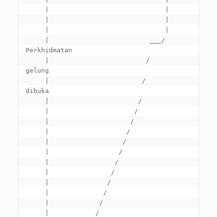
     |                              |

     |                              |

     |                              |

     |                          ___/ 
Perkhidmatan

     |                         /        
gelung

     |                        /         
dibuka

     |                       /

     |                      /

     |                     /

     |                    /

     |                   /

     |                  /

     |                 /

     |                /

     |               /

     |              /

     |             /

     |            /
