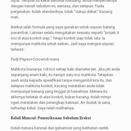
tepat. Templat itu kekal semasa menuang. Anda menyemaknya
dengan transit sebelum ini, semasa, dan selepas. Tiada
pergerakan. Itulah standardnya. tidak “cukup dekat.” Kacang
mati.
Berikut ialah formula yang saya gunakan untuk unjuran batang
penambat. Lukisan selalu mengatakan sesuatu seperti “projek 4
inci di atas konkrit siap.” Tetapi konkrit siap tidak rata. Ia
mempunyai mahkota untuk saliran. Jadi saya mengira unjuran
terlaras:
Padj=Pspec+Ccrown
di mana
Mahkota
biasanya 1/8 inci setiap kaki diameter jeti. Jika jeti anda
sepanjang enam kaki, itu hampir satu inci mahkota. Tetapkan
sauh anda kepada spesifikasi tanpa mengambil kira itu, dan
selepas mahkota konkrit, kacang meratakan anda tidak
mempunyai benang yang tinggal di bawahnya. Menara itu
akhirnya terletak di atas konkrit, bukan kacang. Itulah mimpi
ngeri meratakan dan perangkap kakisan. Air duduk di sana,
terhadap keluli. Saya telah melihatnya.
Keluli Muncul: Pemeriksaan Sebelum Ereksi
Keluli menara berasal dari galvanizer yang kelihatan cantik.