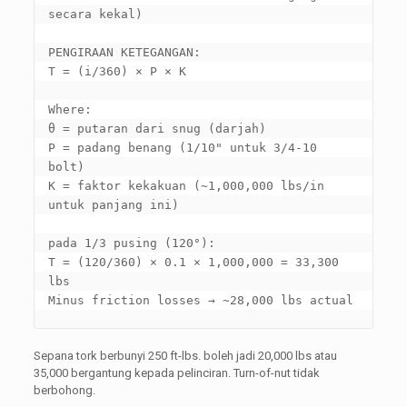
secara kekal)

PENGIRAAN KETEGANGAN:

T = (i/360) 
× P × K

Where
:

θ = putaran dari snug (darjah)

P = padang benang (1/10" untuk 3/4-10 
bolt)

K = faktor kekakuan (~1,000,000 lbs/in 
untuk panjang ini)

pada 1/3 pusing (120°):

T = (120/360) × 0.1 × 1,000,000 = 33,300 
lbs

Minus friction losses → ~28,000 lbs actual
Sepana tork berbunyi 250 ft-lbs. boleh jadi 20,000 lbs atau
35,000 bergantung kepada pelinciran. Turn-of-nut tidak
berbohong.