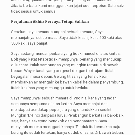
Jika ia berbatu, kami menggunakan jejari counterpoise. Satu saiz
tidak sesuai untuk semua.
Perjalanan Akhir: Percaya Tetapi Sahkan
Sebelum saya menandatangani sebuah menara, Saya
memanjatnya. setiap masa. Saya tidak kisah jika ia 100 kaki atau
500 kaki. saya panjat.
Saya sedang mencari perkara yang tidak muncul di atas kertas.
Bolt yang ketat tetapi tidak mempunyai benang yang mencukupi
di luar nat. Itulah sambungan yang mungkin terputus di bawah
beban. Wayar tanah yang bergesel dengan tepi tajam. Itulah
kegagalan masa depan. Gelung titisan yang terlalu kecil,
membiarkan air mengalir ke bawah kabel ke dalam penyambung.
Itulah kakisan yang menunggu untuk berlaku.
Saya mempunyai sebuah menara di Virginia, kerja yang indah,
semuanya sempurna di atas kertas. Saya memanjat dan
mendapati pendakap pepenjuru yang ditundukkan sedikit.
Mungkin 1/4 inci daripada lurus. Pembangun berkata ia baik-baik
saja, hanya sekeping bengkok dari penghantaran. Saya
menyuruh mereka menggantikannya. Tunduk itu bermakna baju
kurung itu sudah tertekan, hanya duduk di sana. Di bawah beban,