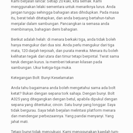
Kami berjalan lancar. Setiap 20 kaki, kita semak. Kami
menggunakan lelaki sementara untuk menariknya lurus. Anda
jangan tunggu sehingga bahagian atas dihidupkan. Pada masa
itu, berat telah ditetapkan, dan anda berjuang bertahun-tahun
menjalar dalam sambungan. Pancangkan ia semasa anda
membinanya, bahagian demi bahagian.
Berikut adalah helah: di menara berkaki tiga, anda tidak boleh
hanya mengukur dari dua sisi. Anda perlu mengukur dari tiga
mata, 120 darjah terpisah, dan purata mereka. Menara itu boleh
kelihatan tegak dari utara dan timur tetapi berpintal. Twist sama
teruk dengan kurus. Ia memberi tekanan kilasan pada
sambungan. Ukur ketiga-tiga muka.
Ketegangan Bolt: Bunyi Keselamatan
Anda tahu bagaimana anda boleh mengetahui sama ada bolt
ketat? Bukan dengan sepana tork sahaja. Dengan bunyi. Bolt
A325 yang ditegangkan dengan betul, apabila dipukul dengan
sepana yang ditentukur, cincin. Satu bunyi yang longgar. Saya
tidak bergurau. Saya telah berjalan melintasi platform menara
dan mendengar perbezaannya. Yang pandai menyanyi. Yang
jahat mati.
Tetapi bunyi tidak mencukupi. Kami menggunakan kaedah turn-