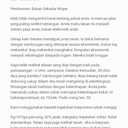
Pembumian: Bukan Sekadar Wayar
Kilat tidak mengambil berat tentang jadual anda. Ia mencari jalan
yang paling sedikit tentangan. Anda mahu laluan itu menjadi
sistem asas anda, bukan elektronik anda.
Setiap kaki menara mendapat joran tanah. Ia diikat bersama
dengan sambungan yang dikimpal secara eksotermik, bukan lug
mekanikal. Beg mekanikal menghakis. Kimpalan eksotermik
menjadi sebahagian daripada logam. Mereka tidak longgar.
Saya telah melihat alasan yang diuji dengan baik pada
pemasangan—2 ohm, sempurna. Setahun kemudian, 50 ohm.
Apa yang berlaku? Sambungan terhakis. Atau batang tanah tidak
didorong cukup dalam dan tanah mengering di sekelilingnya.
Rintangan tanah berbeza dengan kelembapan. Anda perlu
memandu cukup dalam untuk mencapai kelembapan kekal. Di
beberapa tempat, itu 10 kaki. Pada orang lain, 30.
Kami menggunakan kaedah kejatuhan-berpotensi untuk menguji:
Rg​=IV​
Tiga pancang, 62% jarak, mengukur kejatuhan voltan. Itulah
standardnya. Tetapi saya juga melihat tanah. Jika ia berpasir,
kami menggunakan rod yang lebih panjang atau bahan kimia.