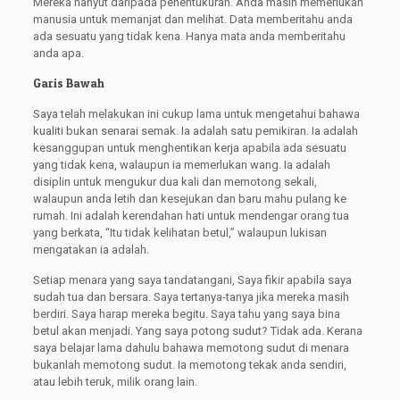
Mereka hanyut daripada penentukuran. Anda masih memerlukan
manusia untuk memanjat dan melihat. Data memberitahu anda
ada sesuatu yang tidak kena. Hanya mata anda memberitahu
anda apa.
Garis Bawah
Saya telah melakukan ini cukup lama untuk mengetahui bahawa
kualiti bukan senarai semak. Ia adalah satu pemikiran. Ia adalah
kesanggupan untuk menghentikan kerja apabila ada sesuatu
yang tidak kena, walaupun ia memerlukan wang. Ia adalah
disiplin untuk mengukur dua kali dan memotong sekali,
walaupun anda letih dan kesejukan dan baru mahu pulang ke
rumah. Ini adalah kerendahan hati untuk mendengar orang tua
yang berkata, “Itu tidak kelihatan betul,” walaupun lukisan
mengatakan ia adalah.
Setiap menara yang saya tandatangani, Saya fikir apabila saya
sudah tua dan bersara. Saya tertanya-tanya jika mereka masih
berdiri. Saya harap mereka begitu. Saya tahu yang saya bina
betul akan menjadi. Yang saya potong sudut? Tidak ada. Kerana
saya belajar lama dahulu bahawa memotong sudut di menara
bukanlah memotong sudut. Ia memotong tekak anda sendiri,
atau lebih teruk, milik orang lain.