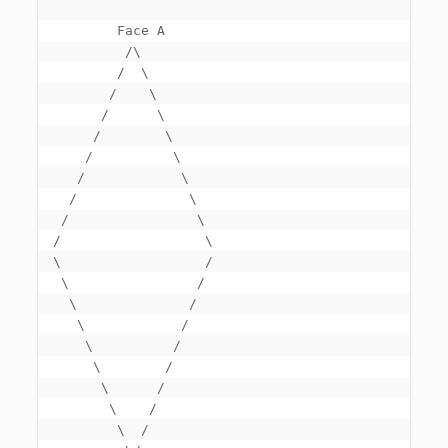
        Face A
         /\

        /  \

       /    \

      /      \

     /        \

    /          \

   /            \

  /              \

 /                \

/                  \

\                  /

 \                /

  \              /

   \            /

    \          /

     \        /

      \      /

       \    /

        \  /
