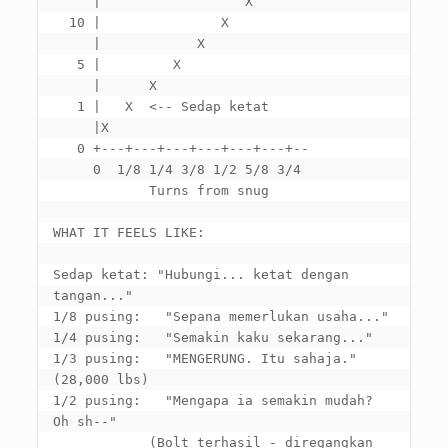
     |                  X

  10 |               X

     |            X

   5 |         X

     |      X

   1 |   X  <-- Sedap ketat

     |X

   0 +---+---+---+---+---+---+--

     0  1/8 1/4 3/8 1/2 5/8 3/4

Turns from snug

WHAT IT FEELS LIKE
:

Sedap ketat: "Hubungi... ketat dengan 
tangan..."

1/8 pusing:   "Sepana memerlukan usaha..."

1/4 pusing:   "Semakin kaku sekarang..."

1/3 pusing:   "MENGERUNG. Itu sahaja." 
(28,000 lbs)

1/2 pusing:   "Mengapa ia semakin mudah? 
Oh sh--"

            (Bolt terhasil - diregangkan 