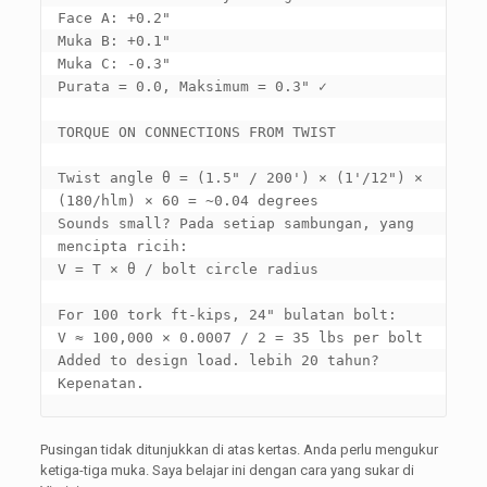
Face A
: +0.2"

Muka B: +0.1"

Muka C: -0.3"

Purata = 0.0, Maksimum = 0.3" 
✓

TORQUE ON CONNECTIONS FROM TWIST

Twist angle θ =
 (1.5" / 200') × (1'/12") × 
(180/hlm) × 60 
= ~0.04 degrees

Sounds small
? Pada setiap sambungan, yang 
mencipta ricih:

V = T × θ / 
bolt circle radius

For
 100 tork ft-kips, 24" bulatan bolt:

V ≈ 100,000 × 0.0007 / 2 = 35 
lbs per bolt

Added to design load
. lebih 20 tahun? 
Kepenatan.
Pusingan tidak ditunjukkan di atas kertas. Anda perlu mengukur
ketiga-tiga muka. Saya belajar ini dengan cara yang sukar di