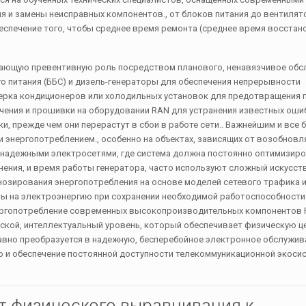
я и замены неисправных компонентов., от блоков питания до вентиля
спечение того, чтобы среднее время ремонта (среднее время восстан
шающую превентивную роль посредством планового, ненавязчивое обс
о питания (ББС) и дизель-генераторы для обеспечения непрерывности
верка кондиционеров или холодильных установок для предотвращения п
ения и прошивки на оборудовании RAN для устранения известных оши
и, прежде чем они перерастут в сбои в работе сети.. Важнейшим и все 
 энергопотреблением., особенно на объектах, зависящих от возобнов
 ненадежными электросетями, где система должна постоянно оптимизир
анения, и время работы генератора, часто используют сложный искусс
гнозирования энергопотребления на основе моделей сетевого трафика 
ты на электроэнергию при сохранении необходимой работоспособности
ергопотребление современных высокопроизводительных компонентов 
ской, интеллектуальный уровень, который обеспечивает физическую ц
вно преобразуется в надежную, бесперебойное электронное обслужив
 и обеспечение постоянной доступности телекоммуникационной экоси
От физического выравнивания к