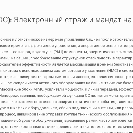
ОС): Электронный страж и мандат на
онное и логистическое измерение управления башней после строительс
льном времени, эффективное управление, и оперативное решение вопр
ем — сетью радиодоступа. (РАН) компоненты, энергетические системы
ены на башне., преобразование структурной стабильности в гаранти
показателем эффективности является максимизация времени безотказн
ая система с использованием систем сетевого управления (НМС) и сист
ость, и анализировать огромные потоки данных, включая сигналы трев
и — от каждой части активного оборудования на башне, такие как базо
 Массивные блоки MIMO, усилители мощности, и линии передачи, эффек
 Непосредственный, необсуждаемой функцией ОС является мониторинг 
рованные системы постоянно сканируют критические события, такие ка
уре в шкафах с оборудованием, сбои в подключении антенны, или разр
процесс, инициирование отправки группы технического обслуживания н
лашение об уровне обслуживания) временные рамки, часто измеряется 
о, оптимизированные с точки зрения логистики возможности техничес
ься на обученных технических специалистов, оснащенных современными