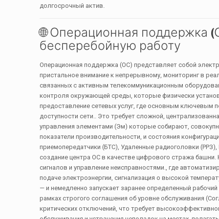
долгосрочный актив.
🌐 Операционная поддержка (
бесперебойную работу
Операционная поддержка (ОС) представляет собой электр
пристальное внимание к непрерывному, мониторинг в реа
связанных с активным телекоммуникационным оборудовани
контроля окружающей среды, которые физически установл
предоставление сетевых услуг, где основным ключевым 
доступности сети.. Это требует сложной, централизованн
управления элементами (Эм) которые собирают, совокупн
показатели производительности, и состояния конфигураци
приемопередатчики (БТС), Удаленные радиоголовки (РРЗ),
создание центра ОС в качестве цифрового стража башни.
сигналов и управление неисправностями., где автоматизи
подаче электроэнергии, сигнализация о высокой температ
— и немедленно запускает заранее определенный рабочий 
рамках строгого соглашения об уровне обслуживания (Сог
критических отключений, что требует высокоэффективног
обслуживания и устранения неполадок на местах, полагат