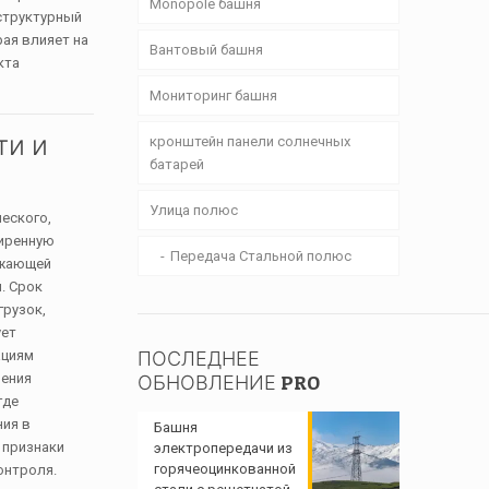
Monopole башня
 структурный
рая влияет на
Вантовый башня
кта
Мониторинг башня
ти и
кронштейн панели солнечных
батарей
Улица полюс
еского,
ширенную
Передача Стальной полюс
ужающей
. Срок
грузок,
ует
ПОСЛЕДНЕЕ
ациям
ления
ОБНОВЛЕНИЕ PRO
где
ния в
Башня
 признаки
электропередачи из
горячеоцинкованной
онтроля.