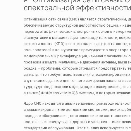
спектральной эффективност
Оптимизация сети связи (CNO) является стратегическим, 
обеспечиваемую структурной целостностью башни, и наде
перевод этих физических и электронных основ в измеримы
эксплуатации к максимизации производительности, покр
эффективности. (КПЭ) как спектральная эффективность, 
пользователей и конкурентное преимущество оператора. 
моделирование, и реконфигурация, начиная с важнейшей 
проверка азимута. Мельчайшие движения антенны, вызван
осадка — проблемы, которые стремится предотвратить те
сигнала., что требует использования специализированны
спутниковые данные для точного измерения наклона и ази
туда, куда предполагали модели радиопланирования, точ
а также
$\text{Massive MIMO}$
системы, в которых незначи
Ядро CNO находится в анализе данных производительност
специализированными зондовыми системами., поиск шаблон
передаче обслуживания., постоянно низкое соотношение си
постоянные перегрузки на дорогах в часы пик — выявлени
стандартами обслуживания.. Этот анализ используется в