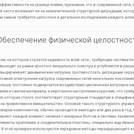
эффективности на границе ячейки, признавая, что в современной сети,
ой часто возникает из-за незначительной структурной деградации, кото
м самым требуется целостное и детальное исследование каждого аспе
 Обеспечение физической целостнос
м, на котором строится надежность всей сети., требующие систематич
выходит за рамки простого визуального осмотра и углубляется в рас
ив выдерживает динамические нагрузки, противостоять деградации окр
ложная электронная нагрузка современных сетей нескольких поколений
больше, постоянно подвергается воздействию циклических ветровых на
е и сжатие материала, и неустанное наступление коррозии, что треб
, которая строго соответствует структурным стандартам и специфик
а на превентивное вмешательство. Основой такого структурного управ
оверки компонентов, обычно проводится ежегодно или два раза в год, 
ряют каждый элемент, начиная с анкерных болтов и системы заземле
лементы крепления, и соединительные пластины, специально ищу явные
ла. В этой проверке используются передовые методы неразрушающего к