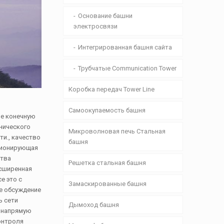
Основание башни
электросвязи
Интегрированная башня сайта
Трубчатые Communication Tower
Коробка передач Tower Line
Самоокупаемость башня
не конечную
хнического
Микроволновая печь Стальная
и., качество
башня
кционирующая
ства
Решетка стальная башня
асширенная
е это с
Замаскированные башня
е обсуждение
ь сети
Дымоход башня
е напрямую
онтроля