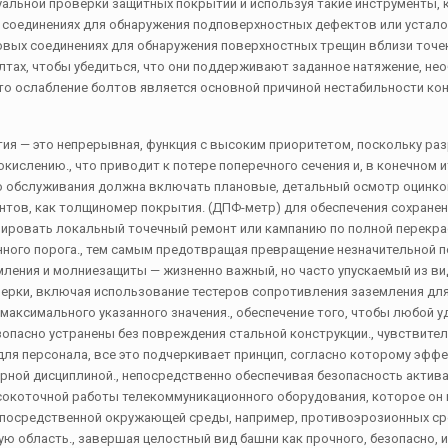
альной проверки защитных покрытий и используя такие инструменты, 
х соединениях для обнаружения подповерхностных дефектов или устал
вых соединениях для обнаружения поверхностных трещин вблизи точе
лтах, чтобы убедиться, что они поддерживают заданное натяжение, не
 что ослабление болтов является основной причиной нестабильности ко
тия — это непрерывная, функция с высоким приоритетом, поскольку ра
кислению., что приводит к потере поперечного сечения и, в конечном ит
о обслуживания должна включать плановые, детальный осмотр оцинко
нтов, как толщиномер покрытия. (ДПФ-метр) для обеспечения сохране
нировать локальный точечный ремонт или кампанию по полной перекра
енного порога., тем самым предотвращая превращение незначительной 
емления и молниезащиты — жизненно важный, но часто упускаемый из в
оверки, включая использование тестеров сопротивления заземления дл
 максимального указанного значения., обеспечение того, чтобы любой 
зопасно устранены без повреждения стальной конструкции., чувствите
для персонала, все это подчеркивает принцип, согласно которому эфф
рной дисциплиной., непосредственно обеспечивая безопасность актива
окоточной работы телекоммуникационного оборудования, которое он 
непосредственной окружающей среды, например, противоэрозионных ср
ю область., завершая целостный вид башни как прочного, безопасно, 