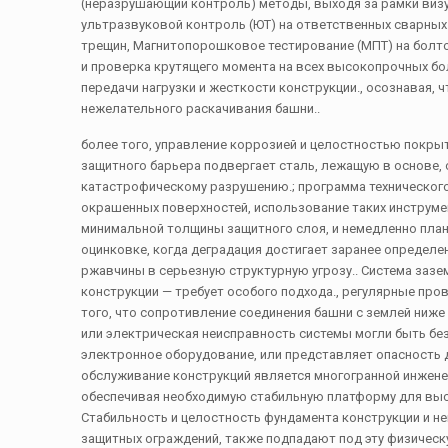
(неразрушающий контроль) методы, выходя за рамки визу
ультразвуковой контроль (ЮТ) на ответственных сварны
трещин, Магнитопорошковое тестирование (МПТ) на болто
и проверка крутящего момента на всех высокопрочных бо
передачи нагрузки и жесткости конструкции., осознавая,
нежелательного раскачивания башни..
более того, управление коррозией и целостностью покры
защитного барьера подвергает сталь, лежащую в основе, о
катастрофическому разрушению.; программа техническог
окрашенных поверхностей, использование таких инструме
минимальной толщины защитного слоя, и немедленно пла
оцинковке, когда деградация достигает заранее определ
ржавчины в серьезную структурную угрозу.. Система заз
конструкции — требует особого подхода., регулярные пр
того, что сопротивление соединения башни с землей ниже
или электрическая неисправность системы могли быть бе
электронное оборудование, или представляет опасность 
обслуживание конструкций является многогранной инжене
обеспечивая необходимую стабильную платформу для выс
Стабильность и целостность фундамента конструкции и 
защитных ограждений, также подпадают под эту физическу