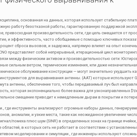
и
дисциплина, основанная на данных, которая использует стабильную пла
жную работу безотказной работы, гарантированную поддержкой эксплу
е, превосходная производительность сети, где цель смещается от про
ытие, и эффективность, часто обобщаемые с помощью ключевых показа
процент сброса вызовов, и задержка, напрямую влияет на опыт конечн
CNO представляет собой непрерывный, итерационный цикл мониторинга
связи между физическим активом и производительностью сети: Юстиро
ные сильным ветром, термические изменения, или даже незначительна
хническое обслуживание конструкции — могут значительно ухудшить к
х инструментов для выравнивания антенны. (ААТ) которые используют 
мута антенны, обеспечение того, чтобы передаваемый луч был направл
ность, которая экспоненциально более важна для узконаправленных
$\
тельное смещение приводит к немедленным дырам в покрытии и потере
и., где инструменты анализируют огромные наборы данных, генерируе
ов, аномалии, и узкие места, такие как неожиданное увеличение числ
гнал/помеха плюс шум (SINR) в определенных зонах на границе ячейки,
е областей, в которых сеть не работает в соответствии с установленн
 сетевом моделировании и симуляции., где инженеры используют сложн