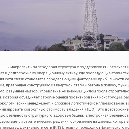
онный макросайт или передовая структура с поддержкой 6G, отмечает 
ат к долгосрочному операционному активу, где последующие этапы те
ция сети связи становятся определяющими факторами прибыльности сет
тие, превращая конструкцию из инертной стали и бетона в живую, фун
го, разумный надзор. Управление жизненным циклом после строитель
, которая объединяет строгие оценки проектирования конструкций, р
 экологический менеджмент, и сложное логистическое планирование, вс
имизировать совокупную стоимость владения. (ТШО). Это всесторонне
ю реальность структурного здоровья башни., электронная реальност
держивает, и стратегический, решения, основанные на данных, которы
телями эффективности сети (КПЭ), плавно переходя от физического к