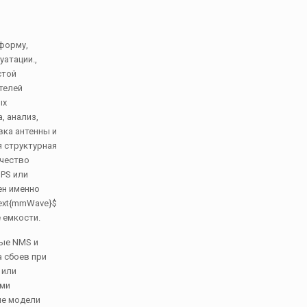
тформу,
атации.,
стой
телей
ых
, анализ,
вка антенны и
я структурная
ачество
GPS или
ен именно
text{mmWave}$
 емкости.
мые NMS и
а сбоев при
 или
ыми
ые модели