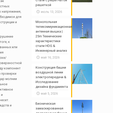
стали с решетчатой ​​
как
решеткой
остных
к напряжения,
июль 13, 2026
обходимое для
Монопольная
нструкции и
телекоммуникационная
антенная вышка |
25m Технические
зрушение
характеристики
оге, к
стали HDG &
ванных или
Инженерный анализ
ния
май 16, 2026
ске/
поверхностной
Конструкция башни
иду компонент
воздушной линии
я проверки
электропередачи &
удар молнии
Исследование
льное
дизайна фундамента
ективное
май 5, 2026
 и
несет.
Бионическая
едств и
замаскированная
и