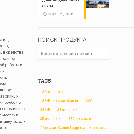
древовидная башня
связи
Март 29, 2026
ПОИСК ПРОДУКТА
тва.,
осов,
, и средства
рованное
ой работы и
емы
оги,
TAGS
вые
тивное
132киловольт
аварийных
132кВ силовая башня
160'
к перебои в
ыв соединения
230кВ
33киловольт
а местах в
35киловольт
380киловольт
в минутах для
кого
4 Угловая башня Legged электросвязи