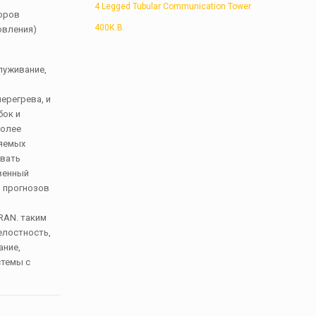
4 Legged Tubular Communication Tower
торов
400К.В.
овления)
луживание,
ерегрева, и
бок и
более
ляемых
овать
твенный
и прогнозов
RAN. таким
елостность,
ание,
стемы с