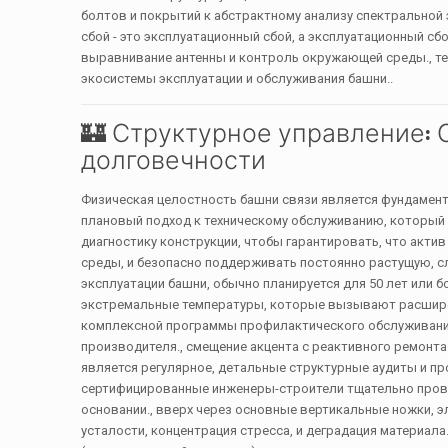
болтов и покрытий к абстрактному анализу спектральной 
сбой - это эксплуатационный сбой, а эксплуатационный сб
выравнивание антенны и контроль окружающей среды., те
экосистемы эксплуатации и обслуживания башни..
🏰 Структурное управление:
долговечности
Физическая целостность башни связи является фундаменто
плановый подход к техническому обслуживанию, который 
диагностику конструкции, чтобы гарантировать, что акт
среды, и безопасно поддерживать постоянно растущую, с
эксплуатации башни, обычно планируется для 50 лет или 
экстремальные температуры, которые вызывают расширени
комплексной программы профилактического обслуживания
производителя., смещение акцента с реактивного ремонт
является регулярное, детальные структурные аудиты и пр
сертифицированные инженеры-строители тщательно прове
основании., вверх через основные вертикальные ножки, э
усталости, концентрация стресса, и деградация материа