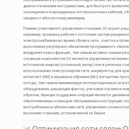
диагностическими инструментами, для быстрого выявлени
охлаждения и поврежденных оптоволоконных кабелей, обе
сведено к абсолютному минимуму.
Помимо реактивного управления отказами, ОС играет ре
например, проверка рабочего состояния систем резервног
электроснабжения во время сбоев в сети., очистка и про
выполнение регулярных обновлений программного обеспеч
внедрения новых функций., тем самым активно снижая риск
сложным компонентом ОС является управление питанием и
источников энергии (солнечный, ветер) или в регионах с
использование электроэнергии сети, аккумулятор для хр
интеллект (ИИ) и машинное обучение (Мл) алгоритмы про
погоды, тем самым минимизируя эксплуатационные затра
оборудования, решающий фактор, учитывая огромное эн
образом, Функция поддержки операций является динамиче
обеспечиваемую командой обслуживания конструкций, пла
востребованное абонентами сети, управление сложностью
высокими ставками, установленной на башне.
📈 Оптимизация сети связи: 