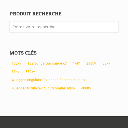
PRODUIT RECHERCHE
MOTS CLÉS
132kv
132tour de puissance kV
160'
230kV
33kv
35kv
380kv
4 Legged angulaire Tour de télécommunication
4 Legged tubulaire Tour Communication
400KV