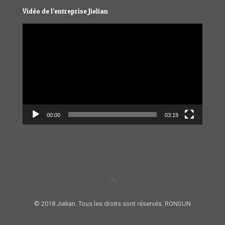
Vidéo de l’entreprise Jielian
Video
Player
00:00
03:19
© 2018 Jielian. Tous les droits sont réservés. RONSUN