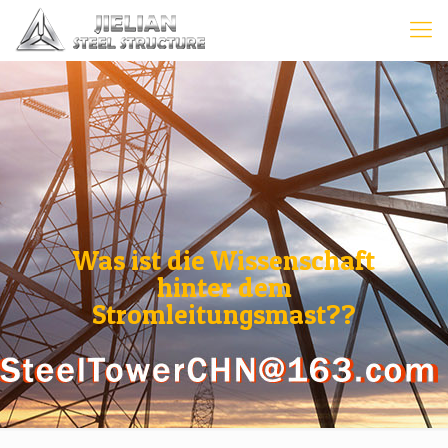
Was ist die Wissenschaft
hinter dem
Stromleitungsmast??