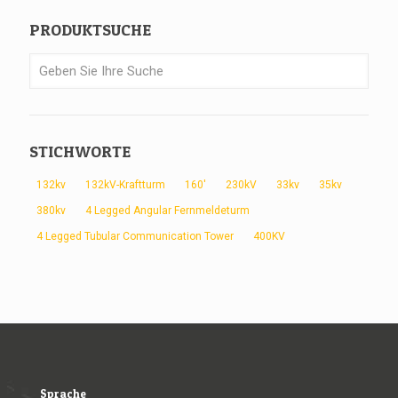
PRODUKTSUCHE
STICHWORTE
132kv
132kV-Kraftturm
160'
230kV
33kv
35kv
380kv
4 Legged Angular Fernmeldeturm
4 Legged Tubular Communication Tower
400KV
Sprache