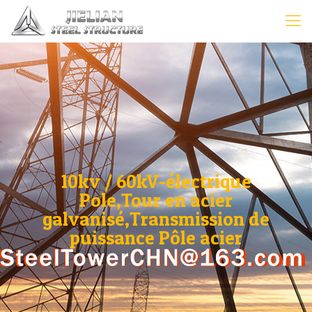
10kv / 60kV-électrique
Pole,Tour en acier
galvanisé,Transmission de
puissance Pôle acier