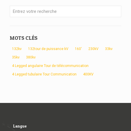
MOTS CLÉS
132kv
132tour de puissance kV
160'
230kV
33kv
35kv
380kv
4 Legged angulaire Tour de télécommunication
4 Legged tubulaire Tour Communication
400KV
Langue