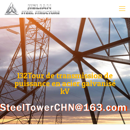
132Tour de transmission de
puissance en acier galvanisé
kV