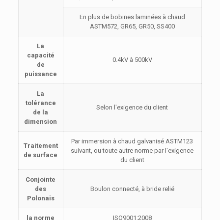
En plus de bobines laminées à chaud
ASTM572, GR65, GR50, SS400
La
capacité
0.4kV à 500kV
de
puissance
La
tolérance
Selon l'exigence du client
de la
dimension
Par immersion à chaud galvanisé ASTM123
Traitement
suivant, ou toute autre norme par l'exigence
de surface
du client
Conjointe
des
Boulon connecté, à bride relié
Polonais
la norme
ISO9001:2008