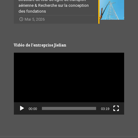
aérienne & Recherche sur la conception
des fondations
Mai 5, 2026
Vidéo de l’entreprise Jielian
Video
Player
00:00
03:19