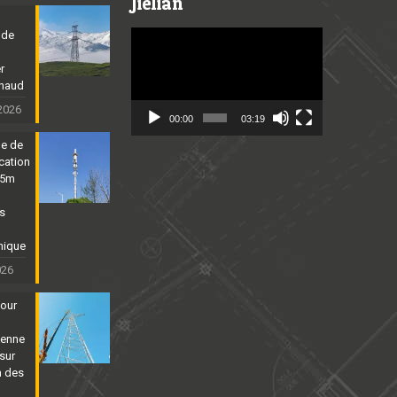
Jielian
 de
Video
Player
er
chaud
 2026
00:00
03:19
ne de
cation
25m
ns
nique
026
tour
ienne
sur
n des