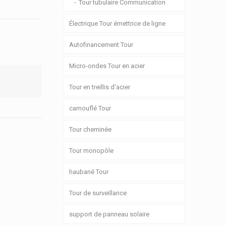
Tour tubulaire Communication
Électrique Tour émettrice de ligne
Autofinancement Tour
Micro-ondes Tour en acier
Tour en treillis d'acier
camouflé Tour
Tour cheminée
Tour monopôle
haubané Tour
Tour de surveillance
support de panneau solaire