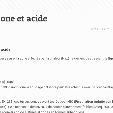
one et acide
Mots clés
 acide
Pour assurer la zone affectée par la chaleur (Haz) ne devient pas cassant, la
Éq
+ Cu}{15}$$
s
0.39
, garantir que le soudage offshore peut être effectué avec un préchauffa
nt
$H_2S$
, ces tuyaux sont souvent testés pour
HIC (Fissuration induite par
fure)
. Cela nécessite des niveaux de soufre extrêmement faibles (
$\leq 0.002\
ns (conversion de sulfures allongés en formes sphériques).