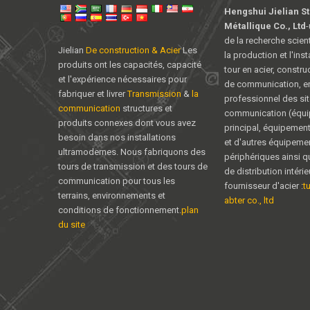
Hengshui Jielian S
Métallique Co., Ltd
-
de la recherche scient
Jielian
De construction & Acier
Les
la production et l'inst
produits ont les capacités, capacité
tour en acier, constru
et l'expérience nécessaires pour
de communication, en
fabriquer et livrer
Transmission
&
la
professionnel des sit
communication
structures et
communication (équ
produits connexes dont vous avez
principal, équipemen
besoin dans nos installations
et d'autres équipeme
ultramodernes. Nous fabriquons des
périphériques ainsi q
tours de transmission et des tours de
de distribution intéri
communication pour tous les
fournisseur d'acier :
t
terrains, environnements et
abter co., ltd
conditions de fonctionnement.
plan
du site