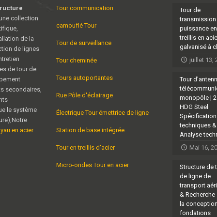
tructure
Tour communication
Tour de
une collection
transmission
camouflé Tour
ifique,
puissance en
treillis en aci
allation de la
Tour de surveillance
galvanisé à 
ction de lignes
tretien
juillet 13,
Tour cheminée
es de tour de
Tours autoportantes
ipement
Tour d'anten
télécommuni
ts secondaires,
Rue Pôle d'éclairage
monopôle | 
nts
HDG Steel
ue le système
Électrique Tour émettrice de ligne
Spécificatio
eure),Notre
techniques &
uyau en acier
Station de base intégrée
Analyse tech
Tour en treillis d'acier
Mai 16, 2
Micro-ondes Tour en acier
Structure de 
de ligne de
transport aér
& Recherche 
la conceptio
fondations