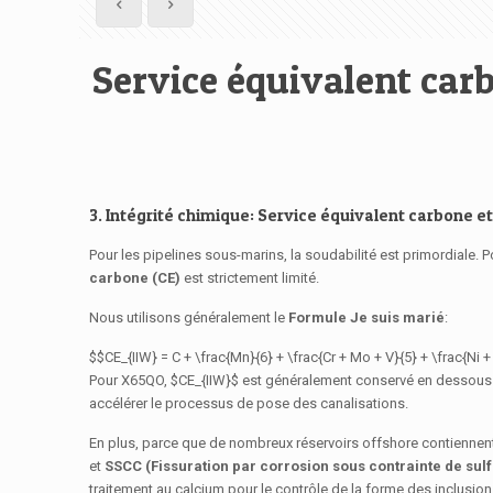
Service équivalent carb
3. Intégrité chimique: Service équivalent carbone et
Pour les pipelines sous-marins, la soudabilité est primordiale. 
carbone (CE)
est strictement limité.
Nous utilisons généralement le
Formule Je suis marié
:
$$CE_{IIW} = C + \frac{Mn}{6} + \frac{Cr + Mo + V}{5} + \frac{Ni 
Pour X65QO,
$CE_{IIW}$
est généralement conservé en dessou
accélérer le processus de pose des canalisations.
En plus, parce que de nombreux réservoirs offshore contienne
et
SSCC (Fissuration par corrosion sous contrainte de sul
traitement au calcium pour le contrôle de la forme des inclusio