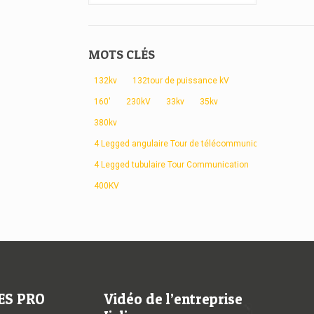
MOTS CLÉS
132kv
132tour de puissance kV
160'
230kV
33kv
35kv
380kv
4 Legged angulaire Tour de télécommunication
4 Legged tubulaire Tour Communication
400KV
ES PRO
Vidéo de l’entreprise