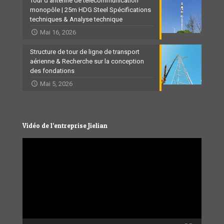
Tour d'antenne de télécommunication
monopôle | 25m HDG Steel Spécifications
techniques & Analyse technique
Mai 16, 2026
Structure de tour de ligne de transport
aérienne & Recherche sur la conception
des fondations
Mai 5, 2026
Vidéo de l’entreprise Jielian
Video
Player