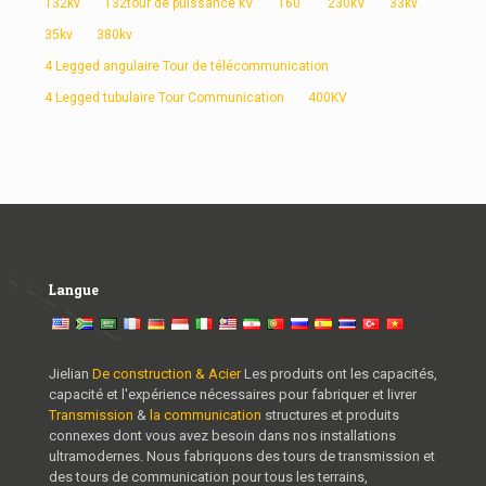
132kv
132tour de puissance kV
160'
230kV
33kv
35kv
380kv
4 Legged angulaire Tour de télécommunication
4 Legged tubulaire Tour Communication
400KV
Langue
Jielian
De construction & Acier
Les produits ont les capacités,
capacité et l'expérience nécessaires pour fabriquer et livrer
Transmission
&
la communication
structures et produits
connexes dont vous avez besoin dans nos installations
ultramodernes. Nous fabriquons des tours de transmission et
des tours de communication pour tous les terrains,