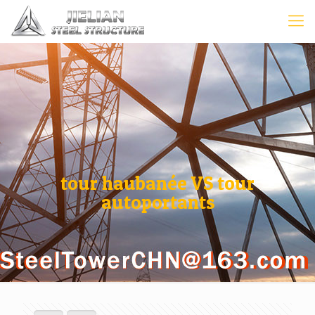
tour haubanée VS tour
autoportants