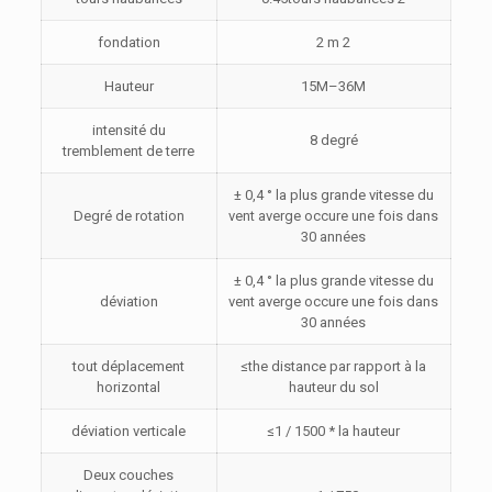
fondation
2 m 2
Hauteur
15M–36M
intensité du
8 degré
tremblement de terre
± 0,4 ° la plus grande vitesse du
Degré de rotation
vent averge occure une fois dans
30 années
± 0,4 ° la plus grande vitesse du
déviation
vent averge occure une fois dans
30 années
tout déplacement
≤the distance par rapport à la
horizontal
hauteur du sol
déviation verticale
≤1 / 1500 * la hauteur
Deux couches