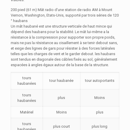
200 pied (61 m) Mât radio d'une station de radio AM à Mount
Vernon, Washington, Etats-Unis, supporté par trois séries de 120
° haubans
Un mât haubané est une structure verticale de haut mince qui
dépend des haubans pour la stabilité. Le mât lui-même a la
résistance à la compression pour supporter son propre poids,
mais ne pas la résistance au cisaillement à se tenir debout sans,
et exige des lignes de gars pour résister à des forces latérales
telles que les charges de vent et le garder debout. les haubans
sont tendus en diagonale des câbles fixés au sol, généralement
espacées à angles égaux autour de la base de la structure.
tours
tour haubanée
tour autoportants
haubanées
tours
plus
Moins
haubanées
Matériel
Moins
plus
tours
plus court
plus long
haubanées