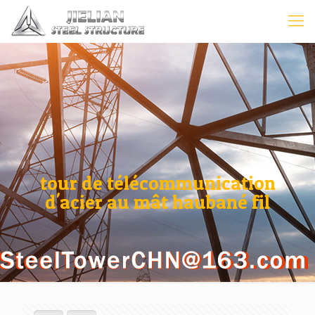
tour de télécommunication
d'acier au mât haubané fil