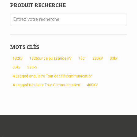
PRODUIT RECHERCHE
MOTS CLÉS
132kv
132tour de puissance kV
160'
230kV
33kv
35kv
380kv
4 Legged angulaire Tour de télécommunication
4 Legged tubulaire Tour Communication
400KV