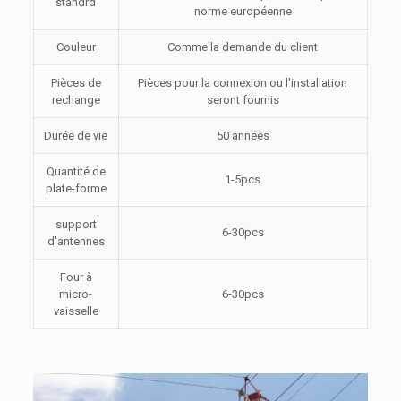
standrd
norme européenne
Couleur
Comme la demande du client
Pièces de
Pièces pour la connexion ou l'installation
rechange
seront fournis
Durée de vie
50 années
Quantité de
1-5pcs
plate-forme
support
6-30pcs
d'antennes
Four à
micro-
6-30pcs
vaisselle