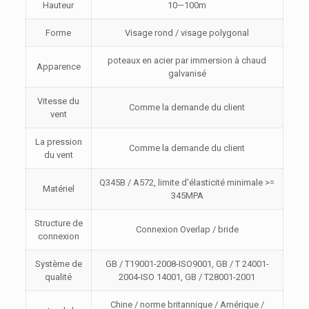
Hauteur
10—100m
Forme
Visage rond / visage polygonal
poteaux en acier par immersion à chaud
Apparence
galvanisé
Vitesse du
Comme la demande du client
vent
La pression
Comme la demande du client
du vent
Q345B / A572, limite d'élasticité minimale >=
Matériel
345MPA
Structure de
Connexion Overlap / bride
connexion
Système de
GB / T19001-2008-ISO9001, GB / T 24001-
qualité
2004-ISO 14001, GB / T28001-2001
Chine / norme britannique / Amérique /