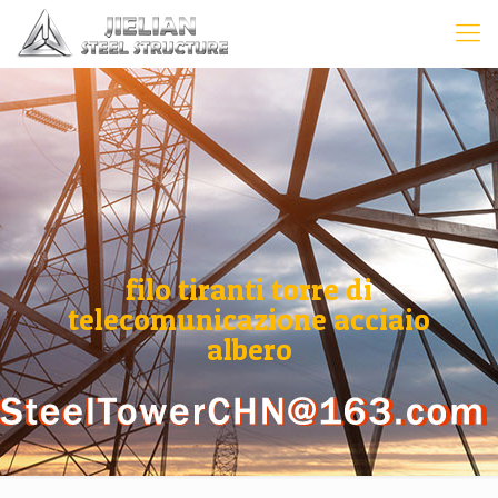
filo tiranti torre di
telecomunicazione acciaio
albero