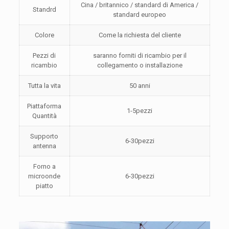
Cina / britannico / standard di America /
Standrd
standard europeo
Colore
Come la richiesta del cliente
Pezzi di
saranno forniti di ricambio per il
ricambio
collegamento o installazione
Tutta la vita
50 anni
Piattaforma
1-5pezzi
Quantità
Supporto
6-30pezzi
antenna
Forno a
microonde
6-30pezzi
piatto