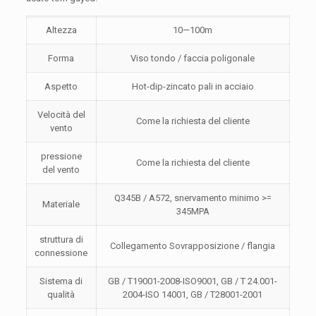
Altezza
10—100m
Forma
Viso tondo / faccia poligonale
Aspetto
Hot-dip-zincato pali in acciaio
Velocità del
Come la richiesta del cliente
vento
pressione
Come la richiesta del cliente
del vento
Q345B / A572, snervamento minimo >=
Materiale
345MPA
struttura di
Collegamento Sovrapposizione / flangia
connessione
Sistema di
GB / T19001-2008-ISO9001, GB / T 24.001-
qualità
2004-ISO 14001, GB / T28001-2001