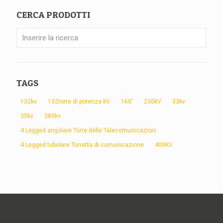
CERCA PRODOTTI
TAGS
132kv
132torre di potenza kV
160'
230kV
33kv
35kv
380kv
4 Legged angolare Torre delle Telecomunicazioni
4 Legged tubolare Torretta di comunicazione
400KV