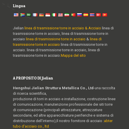
Lingua
Jielian
linea di trasmissione torre in acciaio & Acciaio
linea di
trasmissione torre in acciaio, linea di trasmissione torre in
acciaio
linea di trasmissione torre in acciaio
&
linea di
trasmissione torre in acciaio
linea di trasmissione torre in
acciaio. linea di trasmissione torre in acciaio, linea di
trasmissione torre in acciaio.
Mappa del sito
A PROPOSITO DI Jielian
Hengshui Jielian Struttura Metallica Co., Ltd
-una raccolta
di ricerca scientifica,
produzione di torri in acciaio e installazione, costruzione linee
di comunicazione, manutenzione professionale dei siti torre
di comunicazione (principali attrezzature, attrezzature
secondarie, ed altre apparecchiature periferiche e sistema di
distribuzione dell'interno),Il nostro fornitore di acciaio :
abter
tubo d'acciaio co., ltd