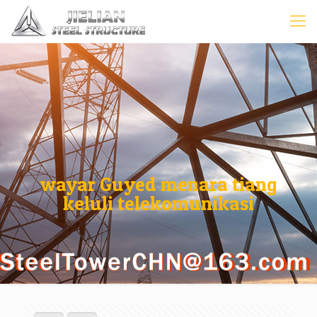
wayar Guyed menara tiang
keluli telekomunikasi