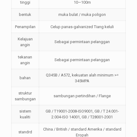
tinggi
10—100m
bentuk
muka bulat / muka poligon
Penampilan
Celup panas-galvanized Tiang keluli
Kelajuan
Sebagai permintaan pelanggan
angin
tekanan
Sebagai permintaan pelanggan
angin
Q345B / A572, kekuatan alah minimum >=
bahan
345MPA
struktur
sambungan pertindihan / Flange
sambungan
sistem
GB / T19001-2008-ISO9001, GB / T 24.001-
kualiti
2.004-ISO 14001, GB / T28001-2001
China / British / standard Amerika / standard
standrd
Eropah