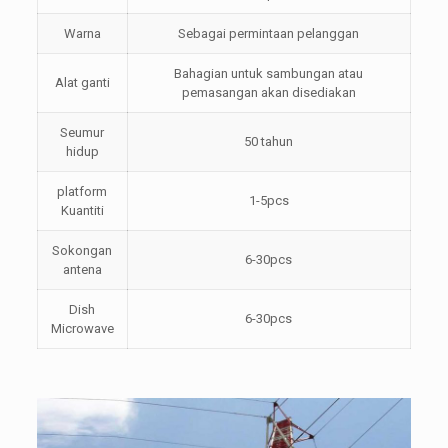
Warna
Sebagai permintaan pelanggan
Bahagian untuk sambungan atau
Alat ganti
pemasangan akan disediakan
Seumur
50 tahun
hidup
platform
1-5pcs
Kuantiti
Sokongan
6-30pcs
antena
Dish
6-30pcs
Microwave