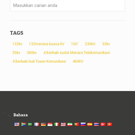
TAGS
132kv
132menara kuasa kV
160'
230kV
33kv
35kv
380kv
4 Berkaki sudut Menara Telekomunikasi
4 Berkaki tiub Tower Komunikasi
400KV
Bahasa