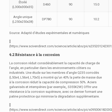
Étoilé
S460
90
15.0
(L300x300x35)
Angle unique
DP780
90
10.2
(L250x250x28)
Source: Adapté d'études expérimentales et numériques
[]
(https://www.scivendirect.com/science/article/abs/pii/s23520124230
4.2 Résistance à la corrosion
La corrosion réduit considérablement la capacité de charge de
l'angle, en particulier dans les environnements côtiers ou
industriels. Une étude sur les membres d'angle Q235 corrodés
(L50x4, L56x4, L70x5) a montré qu'un 40% la perte de masse due
à la corrosion réduit la capacité de compression 50%. Aciers
galvanisés et intempéries (par exemple,, S355K2W) Offrir une
résistance à la corrosion supérieure, avec ce dernier formant une
patine protectrice qui minimise la dégradation supplémentaire.
[]
(https://www.scivendirect.com/science/article/abs/pii/s09500618203