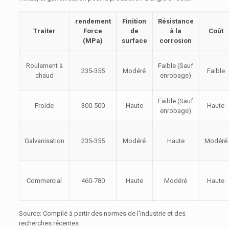
rendement
Finition
Résistance
Traiter
Force
de
à la
Coût
(MPa)
surface
corrosion
Roulement à
Faible (Sauf
235-355
Modéré
Faible
chaud
enrobage)
Faible (Sauf
Froide
300-500
Haute
Haute
enrobage)
Galvanisation
235-355
Modéré
Haute
Modéré
Commercial
460-780
Haute
Modéré
Haute
Source: Compilé à partir des normes de l'industrie et des
recherches récentes