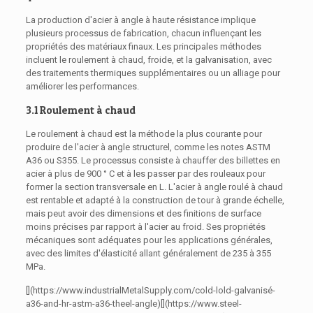
La production d'acier à angle à haute résistance implique
plusieurs processus de fabrication, chacun influençant les
propriétés des matériaux finaux. Les principales méthodes
incluent le roulement à chaud, froide, et la galvanisation, avec
des traitements thermiques supplémentaires ou un alliage pour
améliorer les performances.
3.1 Roulement à chaud
Le roulement à chaud est la méthode la plus courante pour
produire de l'acier à angle structurel, comme les notes ASTM
A36 ou S355. Le processus consiste à chauffer des billettes en
acier à plus de 900 ° C et à les passer par des rouleaux pour
former la section transversale en L. L'acier à angle roulé à chaud
est rentable et adapté à la construction de tour à grande échelle,
mais peut avoir des dimensions et des finitions de surface
moins précises par rapport à l'acier au froid. Ses propriétés
mécaniques sont adéquates pour les applications générales,
avec des limites d'élasticité allant généralement de 235 à 355
MPa.
[](https://www.industrialMetalSupply.com/cold-lold-galvanisé-
a36-and-hr-astm-a36-theel-angle)[](https://www.steel-