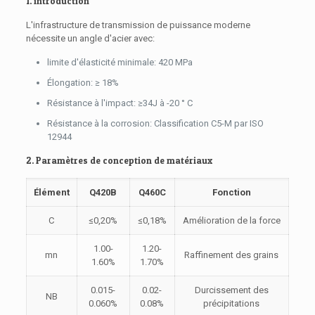
1. introduction
L'infrastructure de transmission de puissance moderne
nécessite un angle d'acier avec:
limite d'élasticité minimale: 420 MPa
Élongation: ≥ 18%
Résistance à l'impact: ≥34J à -20 ° C
Résistance à la corrosion: Classification C5-M par ISO
12944
2. Paramètres de conception de matériaux
Élément
Q420B
Q460C
Fonction
C
≤0,20%
≤0,18%
Amélioration de la force
1.00-
1.20-
mn
Raffinement des grains
1.60%
1.70%
0.015-
0.02-
Durcissement des
NB
0.060%
0.08%
précipitations