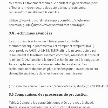
toutefois, Le traitement thermique pendant la galvanisation peut
affecter la microstructure des aciers à haute résistance,
réduisant potentiellement la ductilité.
[](https://www.industrialmetalsupply.com/blog/angle-iron-
selection-guide)[](https://www.scivendirect.com/topic)
3.4 Techniques avancées
Les progrès récents incluent le traitement contrôlé
thermomécanique (Commercial) et tremper et tempérer (Q&T)
pour produire AHSS et UHSS. TMCP affine la microstructure par
le roulement et le refroidissement contrôlés, Améliorer la force et
la ténacité. Q&T améliore la dureté et la résistance à la fatigue, Le
faire adapté aux applications ultra-haute résistance. Ces
techniques sont de plus en plus utilisées pour S460 et les aciers
de qualité supérieure dans les tours de transmission.
[]
(https://www.sciecendirect.com/science/article/abs/pii/b9780080430
3.5 Comparaison des processus de production
Table 2 Compare les caractéristiques clés de la roue à chaud,
froide, et galvanisation pour la production d'angle en acier.