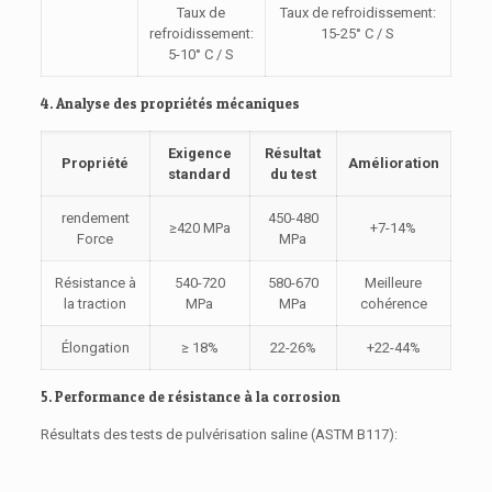
Taux de
Taux de refroidissement:
refroidissement:
15-25° C / S
5-10° C / S
4. Analyse des propriétés mécaniques
Exigence
Résultat
Propriété
Amélioration
standard
du test
rendement
450-480
≥420 MPa
+7-14%
Force
MPa
Résistance à
540-720
580-670
Meilleure
la traction
MPa
MPa
cohérence
Élongation
≥ 18%
22-26%
+22-44%
5. Performance de résistance à la corrosion
Résultats des tests de pulvérisation saline (ASTM B117):