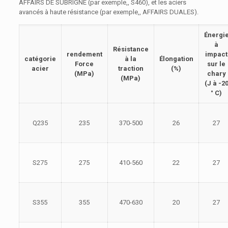
AFFAIRS DE SUBRIGNE (par exemple,, S460), et les aciers
avancés à haute résistance (par exemple,, AFFAIRS DUALES).
Énergi
à
Résistance
rendement
impact
catégorie
à la
Élongation
Force
sur le
acier
traction
(%)
(MPa)
chary
(MPa)
(J à -2
° C)
Q235
235
370-500
26
27
S275
275
410-560
22
27
S355
355
470-630
20
27