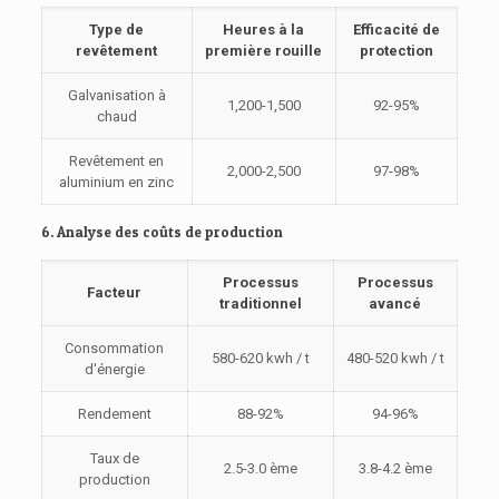
Type de
Heures à la
Efficacité de
revêtement
première rouille
protection
Galvanisation à
1,200-1,500
92-95%
chaud
Revêtement en
2,000-2,500
97-98%
aluminium en zinc
6. Analyse des coûts de production
Processus
Processus
Facteur
traditionnel
avancé
Consommation
580-620 kwh / t
480-520 kwh / t
d'énergie
Rendement
88-92%
94-96%
Taux de
2.5-3.0 ème
3.8-4.2 ème
production