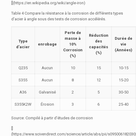
[](https://en.wikipedia.org/wiki/angle-iron)
Table 4 Compare la résistance à la corrosion de différents types
d'acier à angle sous des tests de corrosion accélérés.
Perte de
Réduction
masse à
Durée de
Type
des
enrobage
10%
vie
d'acier
capacités
Corrosion
(Années)
(%)
(%)
Q235
Aucun
10
15
10-15
S355
Aucun
8
12
15-20
A36
Galvanisé
2
5
30-50
S355K2W
Érosion
3
6
25-40
Source: Compilé à partir d'études de corrosion
[]
(https://www.scivendirect.com/science/article/abs/pii/s09500618203