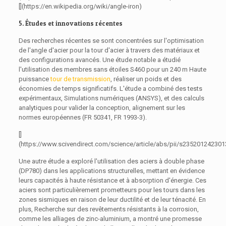
[](https://en.wikipedia.org/wiki/angle-iron)
5. Études et innovations récentes
Des recherches récentes se sont concentrées sur l'optimisation
de l'angle d'acier pour la tour d'acier à travers des matériaux et
des configurations avancés. Une étude notable a étudié
l'utilisation des membres sans étoiles S460 pour un 240 m Haute
puissance
tour de transmission
, réaliser un poids et des
économies de temps significatifs. L'étude a combiné des tests
expérimentaux, Simulations numériques (ANSYS), et des calculs
analytiques pour valider la conception, alignement sur les
normes européennes (FR 50341, FR 1993-3).
[]
(https://www.scivendirect.com/science/article/abs/pii/s23520124230
Une autre étude a exploré l'utilisation des aciers à double phase
(DP780) dans les applications structurelles, mettant en évidence
leurs capacités à haute résistance et à absorption d'énergie. Ces
aciers sont particulièrement prometteurs pour les tours dans les
zones sismiques en raison de leur ductilité et de leur ténacité. En
plus, Recherche sur des revêtements résistants à la corrosion,
comme les alliages de zinc-aluminium, a montré une promesse