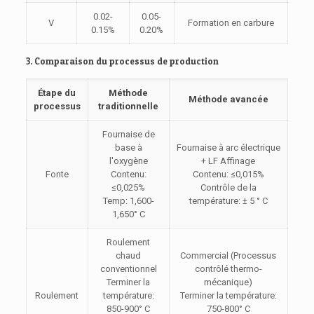
0.02-
0.05-
V
Formation en carbure
0.15%
0.20%
3. Comparaison du processus de production
Étape du
Méthode
Méthode avancée
processus
traditionnelle
Fournaise de
base à
Fournaise à arc électrique
l'oxygène
+ LF Affinage
Fonte
Contenu:
Contenu: ≤0,015%
≤0,025%
Contrôle de la
Temp: 1,600-
température: ± 5 ° C
1,650° C
Roulement
chaud
Commercial (Processus
conventionnel
contrôlé thermo-
Terminer la
mécanique)
Roulement
température:
Terminer la température:
850-900° C
750-800° C