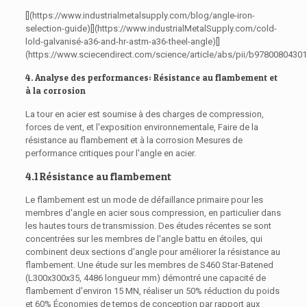
[](https://www.industrialmetalsupply.com/blog/angle-iron-
selection-guide)[](https://www.industrialMetalSupply.com/cold-
lold-galvanisé-a36-and-hr-astm-a36-theel-angle)[]
(https://www.sciecendirect.com/science/article/abs/pii/b9780080430
4. Analyse des performances: Résistance au flambement et
à la corrosion
La tour en acier est soumise à des charges de compression,
forces de vent, et l'exposition environnementale, Faire de la
résistance au flambement et à la corrosion Mesures de
performance critiques pour l'angle en acier.
4.1 Résistance au flambement
Le flambement est un mode de défaillance primaire pour les
membres d'angle en acier sous compression, en particulier dans
les hautes tours de transmission. Des études récentes se sont
concentrées sur les membres de l'angle battu en étoiles, qui
combinent deux sections d'angle pour améliorer la résistance au
flambement. Une étude sur les membres de S460 Star-Batened
(L300x300x35, 4486 longueur mm) démontré une capacité de
flambement d'environ 15 MN, réaliser un 50% réduction du poids
et 60% Économies de temps de conception par rapport aux