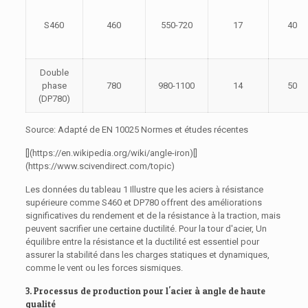
S460
460
550-720
17
40
Double
phase
780
980-1100
14
50
(DP780)
Source: Adapté de EN 10025 Normes et études récentes
[](https://en.wikipedia.org/wiki/angle-iron)[]
(https://www.scivendirect.com/topic)
Les données du tableau 1 Illustre que les aciers à résistance
supérieure comme S460 et DP780 offrent des améliorations
significatives du rendement et de la résistance à la traction, mais
peuvent sacrifier une certaine ductilité. Pour la tour d'acier, Un
équilibre entre la résistance et la ductilité est essentiel pour
assurer la stabilité dans les charges statiques et dynamiques,
comme le vent ou les forces sismiques.
3. Processus de production pour l'acier à angle de haute
qualité