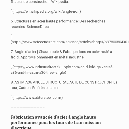
5. acier de construction. Wikipedia.
[](https://en.wikipedia.org/wiki/angle-iron)
6. Structures en acier haute performance: Des recherches
récentes. ScienceDirect.
[]
(https://www.sciecendirect.com/science/article/abs/pii/b9780080430
7. Angle d'acier | Chaud roulé & Fabriquations en acier roulé à
froid. Approvisionnement en métal industriel.
[](https://www.industrialMetalSupply.com/cold-lold-galvanisé-
a36-and-hr-astm-a36-theel-angle)
8. ASTM A36 ANGLE STRUCTURAL ACTE DE CONSTRUCTION, La
tour, Cadres. Profilés en acier.
[](https://www.abtersteel.com/)
———————————–
Fabrication avancée d'acier à angle haute
performance pour les tours de transmission
électrique