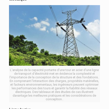
L'analyse de la capacité portante d'une tour en acier d'une ligne
de transport d'électricité met en évidence la complexité et
l'importance de la conception de la structure et des fondations..
En comprenant l'interaction des charges, propriétés matérielles,
et facteurs environnementaux, les ingénieurs peuvent optimiser
les performances des tours et garantir la fiabilité des réseaux
électriques. Des tableaux et des études de cas illustrent
davantage les meilleures pratiques et les considérations de
conception..