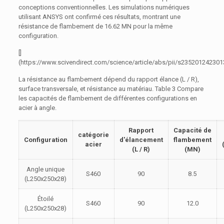
conceptions conventionnelles. Les simulations numériques
utilisant ANSYS ont confirmé ces résultats, montrant une
résistance de flambement de 16.62 MN pour la même
configuration.
[]
(https://www.scivendirect.com/science/article/abs/pii/s23520124230
La résistance au flambement dépend du rapport élance (L / R),
surface transversale, et résistance au matériau. Table 3 Compare
les capacités de flambement de différentes configurations en
acier à angle.
Rapport
Capacité de
catégorie
Configuration
d'élancement
flambement
acier
(L / R)
(MN)
Angle unique
S460
90
8.5
(L250x250x28)
Étoilé
S460
90
12.0
(L250x250x28)