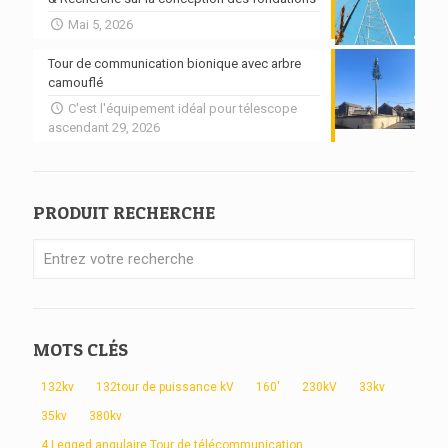
Mai 5, 2026
Tour de communication bionique avec arbre
camouflé
C'est l'équipement idéal pour télescope
ascendant 29, 2026
PRODUIT RECHERCHE
MOTS CLÉS
132kv
132tour de puissance kV
160'
230kV
33kv
35kv
380kv
4 Legged angulaire Tour de télécommunication