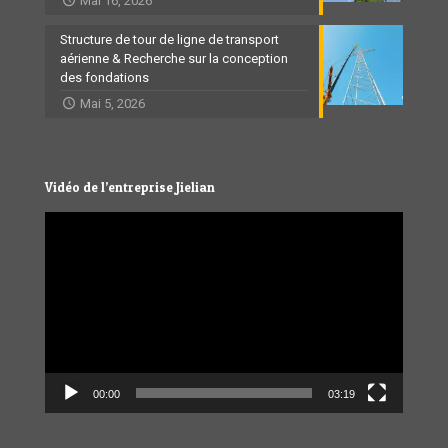
Mai 16, 2026
Structure de tour de ligne de transport
aérienne & Recherche sur la conception
des fondations
Mai 5, 2026
Vidéo de l’entreprise Jielian
Video
Player
00:00
03:19