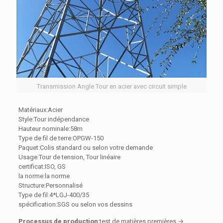
Transmission Angle Tour en acier avec circuit simple
Matériaux:Acier
Style:Tour indépendance
Hauteur nominale:58m
Type de fil de terre:OPGW-150
Paquet:Colis standard ou selon votre demande
Usage:Tour de tension, Tour linéaire
certificat:ISO, GS
la norme:la norme
Structure:Personnalisé
Type de fil:4*LGJ-400/35
spécification:SGS ou selon vos dessins
Processus de production
:test de matières premières →