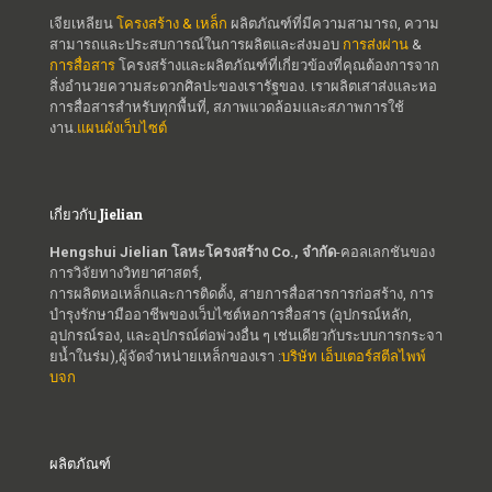
เจียเหลียน
โครงสร้าง & เหล็ก
ผลิตภัณฑ์ที่มีความสามารถ, ความ
สามารถและประสบการณ์ในการผลิตและส่งมอบ
การส่งผ่าน
&
การสื่อสาร
โครงสร้างและผลิตภัณฑ์ที่เกี่ยวข้องที่คุณต้องการจาก
สิ่งอำนวยความสะดวกศิลปะของเรารัฐของ. เราผลิตเสาส่งและหอ
การสื่อสารสำหรับทุกพื้นที่, สภาพแวดล้อมและสภาพการใช้
งาน.
แผนผังเว็บไซต์
เกี่ยวกับ Jielian
Hengshui Jielian โลหะโครงสร้าง Co., จำกัด
-คอลเลกชันของ
การวิจัยทางวิทยาศาสตร์,
การผลิตหอเหล็กและการติดตั้ง, สายการสื่อสารการก่อสร้าง, การ
บำรุงรักษามืออาชีพของเว็บไซต์หอการสื่อสาร (อุปกรณ์หลัก,
อุปกรณ์รอง, และอุปกรณ์ต่อพ่วงอื่น ๆ เช่นเดียวกับระบบการกระจา
ยน้ำในร่ม),ผู้จัดจำหน่ายเหล็กของเรา :
บริษัท เอ็บเตอร์สตีลไพพ์
บจก
ผลิตภัณฑ์