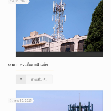
อาจ 31, 2025
เสาอากาศบนชั้นดาดฟ้าเหล็ก
อ่านเพิ่มเติม
มีนาคม 30, 2025