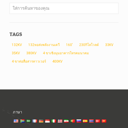
TAGS
132KV
132หอส่งพลังงานเควี
160'
230กิโลโวลต์
33KV
35KV
380KV
4 ขาเชิงมุมอาคารโทรคมนาคม
4 ขาท่อสื่อสารทาวเวอร์
400KV
ภาษา