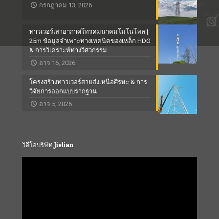
กรกฎาคม 13, 2026
ทาวเวอร์เสาอากาศโทรคมนาคมโมโนโพล |
25m ข้อมูลจำเพาะทางเทคนิคของเหล็ก HDG
& การวิเคราะห์ทางวิศวกรรม
อาจ 16, 2026
โครงสร้างทาวเวอร์สายส่งเหนือศีรษะ & การ
วิจัยการออกแบบรากฐาน
อาจ 5, 2026
วิดีโอบริษัท Jielian
Video
Player