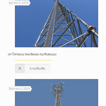
ตุลาคม 9, 2024
เสาโทรคมนาคมขัดแตะรองรับตนเอง
อ่านเพิ่มเติม
สิงหาคม 5, 2024