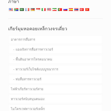
ภาษา
เกียร์มุมหอคอยเหล็กวงจรเดี่ยว
อาคารการสื่อสาร
แองเจิลการสื่อสารทาวเวอร์
พื้นดินอาคารโทรคมนาคม
ทาวเวอร์เว็บไซต์แบบบูรณาการ
ท่อสื่อสารทาวเวอร์
ไฟฟ้าเกียร์ทาวเวอร์สาย
ทาวเวอร์สนับสนุนตนเอง
ไมโครเวฟทาวเวอร์เหล็ก