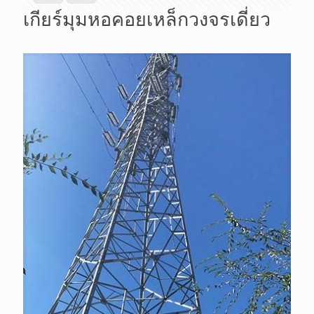
เกียร์มุมหอคอยเหล็กวงจรเดี่ยว