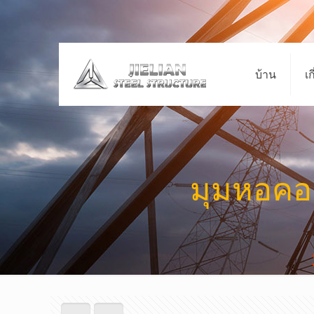
บ้าน
เก
มุมหอคอ