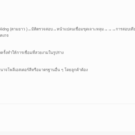
Welidng (ตามยาว )→มิติตรวจสอบ→หน้าแปลนเชื่อมขุดเจาะหลุม→→→การสอบเที
พคเกจ
ั้งทำให้การเชื่อมที่สวยงามในรูปร่าง
นาจโพลีเอสเตอร์สีหรือมาตรฐานอื่น ๆ โดยลูกค้าต้อง