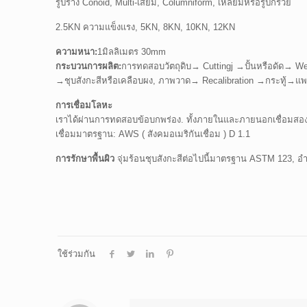
รูปร่าง Conoid, Multi-เสี้ยม, Columniform, เหลี่ยมหรือรูปกรวย
2.5KN ความแข็งแรง, 5KN, 8KN, 10KN, 12KN
ความหนา:
1มิลลิเมตร 30mm
กระบวนการผลิต:
การทดสอบวัตถุดิบ→ Cuttingj →ปั้นหรือดัด→ 
→ชุบสังกะสีหรือเคลือบผง, ภาพวาด→ Recalibration →กระทู้→แ
การเชื่อมโลหะ
เราได้ผ่านการทดสอบข้อบกพร่อง. ทั้งภายในและภายนอกเชื่อมสองคร
เชื่อมมาตรฐาน: AWS ( สังคมอเมริกันเชื่อม ) D 1.1
การรักษาพื้นผิว
จุ่มร้อนชุบสังกะสีต่อไปนี้มาตรฐาน ASTM 123, อำ
ใช้ร่วมกัน