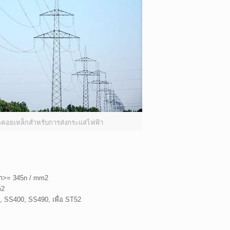
อคอยเหล็กสำหรับการส่งกระแสไฟฟ้า
่ำ>= 345n / mm2
m2
 SS400, SS490, เพื่อ ST52