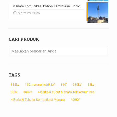
Menara Komunikasi Pohon Kamuflase Bionic
Maret 29, 2026
CARI PRODUK
TAGS
132kv
132menara listrik kV
160'
230kV
33kv
35kv
380kv
4 Berkaki sudut Menara Telekomunikasi
4 Berkaki Tubular Komunikasi Menara
400KV