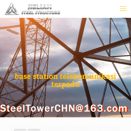
base station telekomunikasi
terpadu