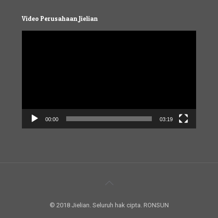
Video Perusahaan Jielian
Video
Player
00:00
03:19
© 2018 Jielian. Seluruh hak cipta. RONSUN