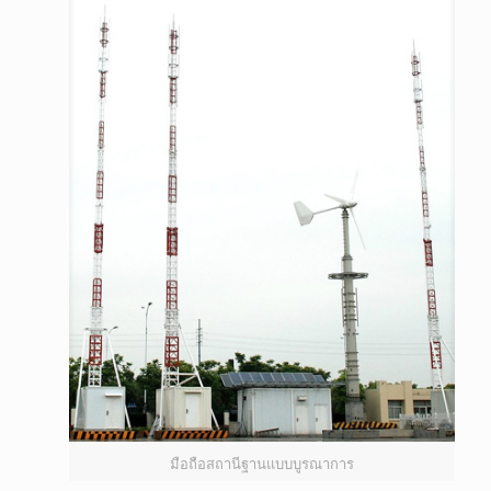
มือถือสถานีฐานแบบบูรณาการ