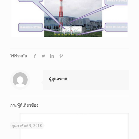
ใช้ร่วมกัน
ผู้ดูแลระบบ
กระทู้ที่เกี่ยวข้อง
กุมภาพันธ์ 9, 2018