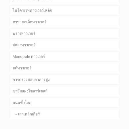
ไมโครเวฟทาวเวอร์เหล็ก
ตาข่ายเหล็กทาวเวอร์
พรางทาวเวอร์
ปล่องทาวเวอร์
Monopole ทาวเวอร์
ยด์ทาวเวอร์
การตรวจสอบอาคารสูง
ขายึดแผงโซลาร์เซลล์
ถนนขั้วโลก
เสาเหล็กเกียร์