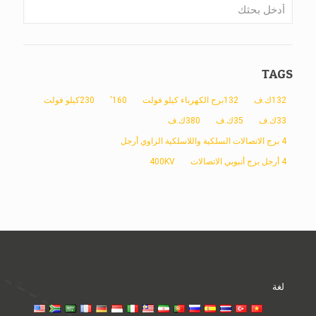
TAGS
132ك.ف
132برج الكهرباء كيلو فولت
160'
230كيلو فولت
33ك.ف
35ك.ف
380ك.ف
4 برج الاتصالات السلكية واللاسلكية الزاوي أرجل
4 أرجل برج أنبوبي الاتصالات
400KV
لغة