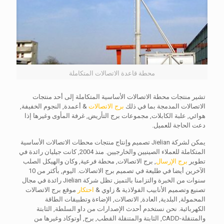
محطة قاعدة الاتصالات المتكاملة
تشير منتجات محطة الاتصالات الأساسية المتكاملة إلى أحد منتجات
الاتصالات المدمجة بما في ذلك
برج الاتصالات
& أعمدة, النجوم الخفيفة,
هوائي, علبة الكابلات, مجموعات برج التأريض, غرفة المأوى وغيرها إذا
دعت الحاجة للعميل.
يمكن لشركة Jielian تصميم وإنتاج منتجات محطات الاتصالات الأساسية
المتكاملة للعملاء الصينيين والخارجيين. منذ 2004, كانت جيليان رائدة في
تطوير
برج الإرسال
, برج الاتصالات, محطة فرعية, وكان والهيكل الصلب
الآخرين أيضا في طليعة في تصميم برج الاتصالات. اليوم, بأكثر من 10
سنوات من الخبرة والتزامنا بالتميز, تظل شركة Jielian رائدة في مجال
تصنيع وتصميم الأنابيب الفولاذية & زاوي &
احتكار
موقع برج الاتصالات
المحمولة, البلدية, العادة, الاتصالات, الإضاءة وتطبيقات الطاقة
الكهربائية. نحن نستخدم أحدث الإصدارات من داو السلطة, الثابتة
والمتنقلة-CADD, الثابتة والمتنقلة القطب, برج, أوتوكاد وغيرها من