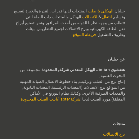
جيليان
الهيكلي & صلب
المنتجات لديها قدرات, القدرة والخبرة لتصنيع
وتسليم
انتقال
&
الاتصالات
الهياكل والمنتجات ذات الصلة التي
تتطلب من وجهة نظرنا للدولة من أحدث المرافق. ونحن تصنيع أبراج
نقل الطاقة الكهربائية وبرج الاتصالات لجميع التضاريس, بيئات
وظروف التشغيل.
خريطة الموقع
عن جيليان
هنغشوى Jielian الهيكل المعدني شركة, المحدودة
-مجموعة من
البحوث العلمية,
إنتاج برج من الصلب وتركيب, بناء خطوط الاتصال, الصيانة المهنية
من المواقع برج الاتصالات (المعدات الرئيسية, المعدات الثانوية,
والمعدات الطرفية الأخرى، وكذلك نظام التوزيع في الأماكن
المغلقة),مورد الصلب لدينا :
شركة abter أنابيب الصلب المحدودة
منتجات
برج الاتصالات