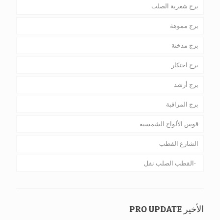
برج شعرية الصلب
برج مموهة
برج مدخنة
برج احتكار
برج أرشد
برج المراقبة
قوس الألواح الشمسية
الشارع القطب
القطب الصلب نقل
الأخير PRO UPDATE