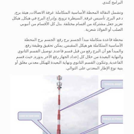
البرامج كندي.
وتشمل النقالة المحطة الأساسية المتكاملة: غرفة الاتصالات, هيئة برج,
دعم البرج, تأسيس غرفة, السيطرة ترويج. وإدراج البرج في هيكل, هيكل
تعزيز جعل مشتركة من أقسام مختلفة. بذل كل الأقسام من أنبوبي
الصلب أو الفولاذ شعرية .
محطة قاعدة متكاملة مبدأ الجسم برج رفع: الجسم برج المحطة
الأساسية المتكاملة هو هيكل المقبس, يمكن تحقيق وظيفة رفع.
والمبدأ هو أن البرج رفع من قبل قسم قاعدة, توصيل القسم الثانوي
والنهاية البعيدة من خلال كل إعداد الجهاز رفع الآخر بدوره, حيث قسم
القاعدية, وتتكون القسم الثانوي ونهاية البعيدة للهيكل معدني مغلق أو
بنية نوع الإطار المعدني على التوالي.