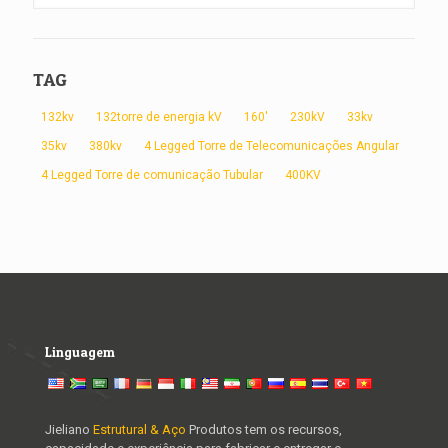
TAG
132kv
132torre de energia kV
160'
230kV
33kv
35kv
380kv
4 Legged Torre de Telecomunicações Angular
4 Legged Torre de comunicação Tubular
400KV
Linguagem
Jieliano
Estrutural & Aço
Produtos tem os recursos,