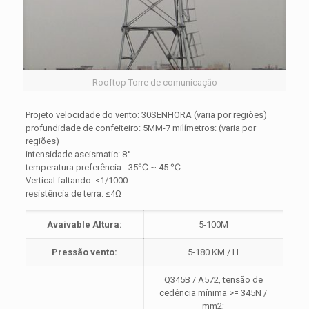
Rooftop Torre de comunicação
Projeto velocidade do vento: 30SENHORA (varia por regiões)
profundidade de confeiteiro: 5MM-7 milímetros: (varia por
regiões)
intensidade aseismatic: 8°
temperatura preferência: -35℃ ~ 45 ℃
Vertical faltando: <1/1000
resistência de terra: ≤4Ω
Avaivable Altura:
5-100M
Pressão vento:
5-180 KM / H
Q345B / A572, tensão de
cedência mínima >= 345N /
mm2;