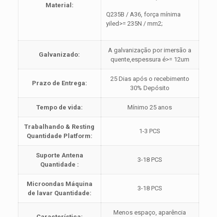
Material:
Q235B / A36, força mínima
yiled>= 235N / mm2;
A galvanização por imersão a
Galvanizado:
quente,espessura é>= 12um
25 Dias após o recebimento
Prazo de Entrega:
30% Depósito
Tempo de vida:
Mínimo 25 anos
Trabalhando & Resting
1-3 PCS
Quantidade Platform:
Suporte Antena
3-18 PCS
Quantidade :
Microondas Máquina
3-18 PCS
de lavar Quantidade:
Menos espaço, aparência
Característica: