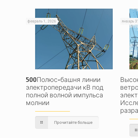
февраль 1, 2026
январь 3
500Полюс-башня линии
Высо
электропередачи кВ под
ветр
полной волной импульса
элек
молнии
Иссл
разр
Прочитайте больше