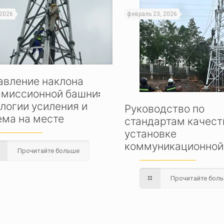
 2026
февраль 23, 2026
авление наклона
смиссионной башни:
логии усиления и
Руководство по
ема на месте
стандартам качест
установке
коммуникационной
Прочитайте больше
Прочитайте бол