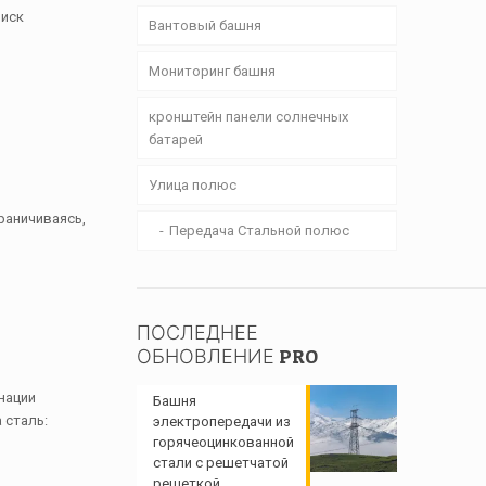
риск
Вантовый башня
Мониторинг башня
кронштейн панели солнечных
батарей
Улица полюс
раничиваясь,
Передача Стальной полюс
ПОСЛЕДНЕЕ
ОБНОВЛЕНИЕ PRO
нации
Башня
 сталь:
электропередачи из
горячеоцинкованной
стали с решетчатой ​​
решеткой