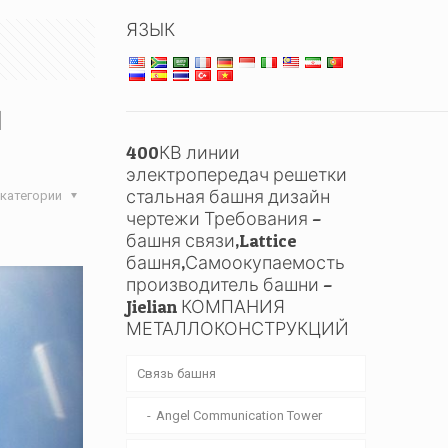
ЯЗЫК
я
400КВ линии
электропередач решетки
стальная башня дизайн
категории
чертежи Требования –
башня связи,Lattice
башня,Самоокупаемость
производитель башни –
Jielian КОМПАНИЯ
МЕТАЛЛОКОНСТРУКЦИЙ
Связь башня
Angel Communication Tower