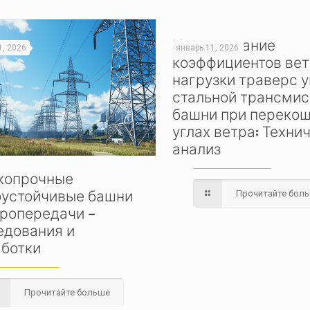
Исследование
1, 2026
январь 11, 2026
коэффициентов ве
нагрузки траверс 
стальной трансми
башни при переко
углах ветра: Техни
анализ
копрочные
оустойчивые башни
Прочитайте бол
тропередачи –
едования и
аботки
Прочитайте больше