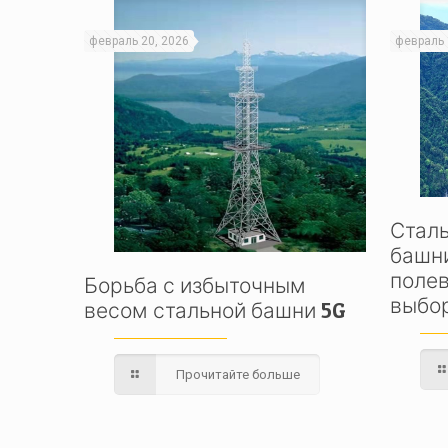
февраль 20, 2026
февраль 
Стал
башни
полев
Борьба с избыточным
выбо
весом стальной башни 5G
Прочитайте больше