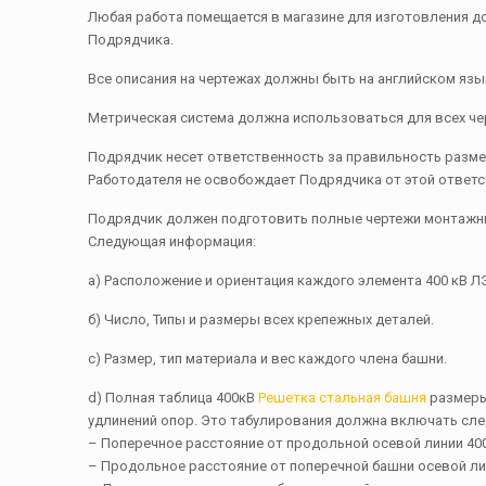
Любая работа помещается в магазине для изготовления до
Подрядчика.
Все описания на чертежах должны быть на английском язы
Метрическая система должна использоваться для всех ч
Подрядчик несет ответственность за правильность разме
Работодателя не освобождает Подрядчика от этой ответс
Подрядчик должен подготовить полные чертежи монтажных
Следующая информация:
a
) Расположение и ориентация каждого элемента 400 кВ Л
б) Число, Типы и размеры всех крепежных деталей.
с) Размер, тип материала и вес каждого члена башни.
d) Полная таблица 400кВ
Решетка стальная башня
размеры
удлинений опор. Это табулирования должна включать сле
– Поперечное расстояние от продольной осевой линии 400
– Продольное расстояние от поперечной башни осевой лин