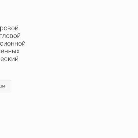
тровой
угловой
ссионной
шенных
ческий
ьше