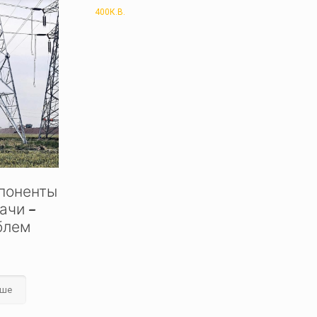
400К.В.
поненты
ачи –
блем
ьше