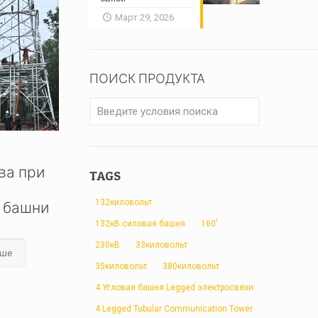
Март 29, 2026
ПОИСК ПРОДУКТА
ва при
TAGS
132киловольт
 башни
132кВ силовая башня
160'
230кВ
33киловольт
ьше
35киловольт
380киловольт
4 Угловая башня Legged электросвязи
4 Legged Tubular Communication Tower