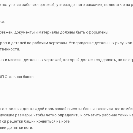
 получения рабочих чертежей, утвержденного заказчик, полностью на 
ке.
ертежей, документы и материалы должны быть оформлены.
ров и деталей по рабочим чертежам. Утверждение детальных рисунков
твенности.
 и магазин детальных чертежей, который должен содержать, но не ог
ЭП Стальная башня.
 основания для каждой возможной высоты башни, включая все комби
дующие размеры, чтобы четко определить и отметить рабочие точки на
 кВ решетки башни крениться на ноге.
ии до пятки ноги.