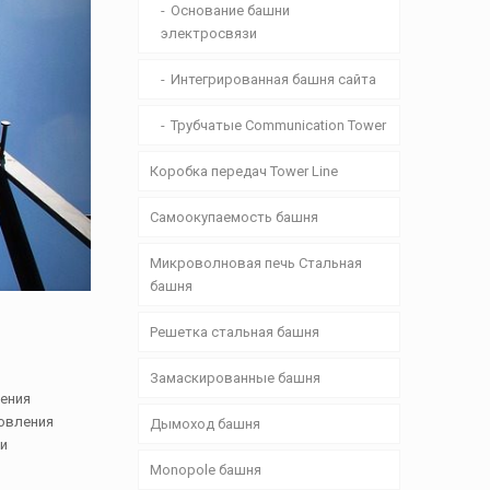
Основание башни
электросвязи
Интегрированная башня сайта
Трубчатые Communication Tower
Коробка передач Tower Line
Самоокупаемость башня
Микроволновая печь Стальная
башня
Решетка стальная башня
Замаскированные башня
ления
товления
Дымоход башня
 и
Monopole башня