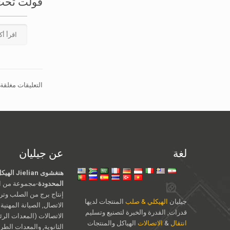
فولت تحت 
اقرأ أك
التعليقات مغلقة.
لغة
عن جيليان
هنغشوى an
المحدودة
-مجموعة من ال
إنتاج برج من الصلب وت
جيليان
الهيكلي & صلب
المنتجات لديها
الاتصال, الصيانة المهنية
قدرات, القدرة والخبرة لتصنيع وتسليم
الاتصالات (المعدات الرئ
انتقال
&
الاتصالات
الهياكل والمنتجات
الثانوية, والمعدات الطر