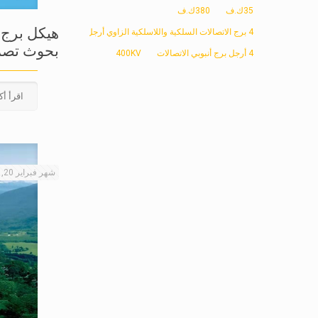
35ك.ف
380ك.ف
هيكل برج 
4 برج الاتصالات السلكية واللاسلكية الزاوي أرجل
بحوث تصم
4 أرجل برج أنبوبي الاتصالات
400KV
اقرأ أك
شهر فبراير 20, 2026