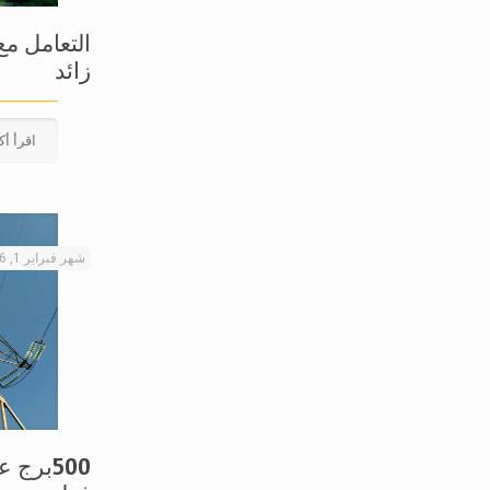
زائد
اقرأ أك
شهر فبراير 1, 2026
500برج