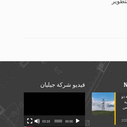
لتطوير
فيديو شركة جيليان
Video
 ذو
Player
ة
مس
03:19
00:00