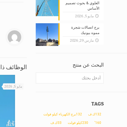
العلوي & بحوث تصميم
الأساس
مايو 5, 2026
برج اتصالات شجرة
مموه بيونيك
مارس 29, 2026
البحث عن منتج
الوظائف ذا
مايو 5, 2026
TAGS
132ك.ف
132برج الكهرباء كيلو فولت
160'
230كيلو فولت
33ك.ف