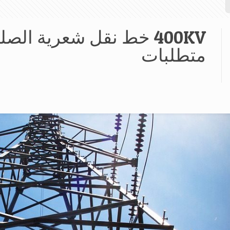
400KV خط نقل شعرية ا
متطلبات