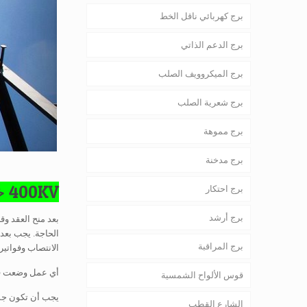
برج كهربائي ناقل الخط
برج الدعم الذاتي
برج الميكروويف الصلب
برج شعرية الصلب
برج مموهة
برج مدخنة
400KV خط نقل برج رسومات
برج احتكار
برج أرشد
بعد منح العقد وق
الحاجة. يجب بعد 
برج المراقبة
الانتصاب وفواتير 
أي عمل وضعت في 
قوس الألواح الشمسية
يجب أن تكون جمي
الشارع القطب