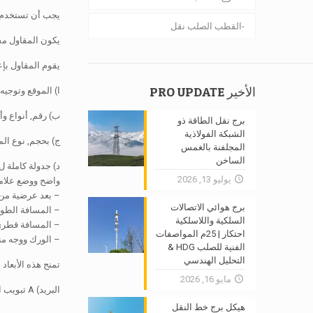
يجب أن تستخدم ا
القطب الصلب نقل
يكون المقاول مس
يقوم المقاول بإع
الأخير PRO UPDATE
ا) الموقع وتوجيه كل عضو 400KV ن
ب) رقم, أنواع و
برج نقل الطاقة ذو
الشبكة الفولاذية
ج) بحجم, نوع الم
المجلفنة بالغمس
الساخن
د) جدولة كاملة ل 400 ك.ف
يوليو 13, 2026
واضح ووضع علام
– بعد عرضية من خط الوسط 400KV شعرية
برج هوائي الاتصالات
– المسافة الطو
السلكية واللاسلكية
– المسافة قطري
احتكار | 25م المواصفات
– الورك ووجه من
الفنية للصلب HDG &
التحليل الهندسي
تمنح هذه الأبعا
مايو 16, 2026
البريد) A تبويب المسافة العمودية من خط الصف النظري إلى السطح العلوي للتبختر الأفقي لجميع ملحقات المحطة.
هيكل برج خط النقل