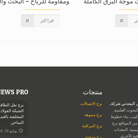
موجة البرق الكاملة
ومقاومة للرياح – البحث وا
ثر
اقرأ أكثر
منتجات
NEWS PRO
Jieli الهيكل المعدني شركة,
برج الاتصالات
برج نقل الطاقة
بحوث العلمية,
الشبكة الفولاذي
برج مموهة
ركيب, بناء خطوط
المجلفنة بالغ
الساخن
 من المواقع برج
برج المراقبة
يسية, المعدات
يوليو 13, 2026
فية الأخرى،
برج مدخنة