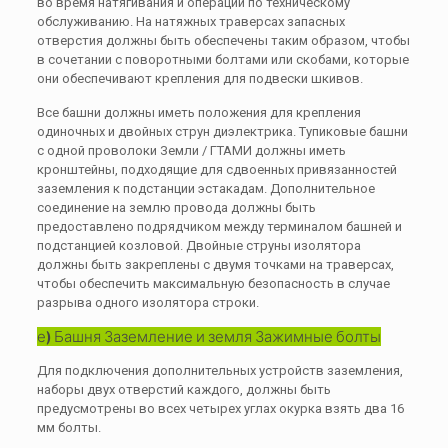
во время натягивания и операций по техническому
обслуживанию. На натяжных траверсах запасных
отверстия должны быть обеспечены таким образом, чтобы
в сочетании с поворотными болтами или скобами, которые
они обеспечивают крепления для подвески шкивов.
Все башни должны иметь положения для крепления
одиночных и двойных струн диэлектрика. Тупиковые башни
с одной проволоки Земли / ГТАМИ должны иметь
кронштейны, подходящие для сдвоенных привязанностей
заземления к подстанции эстакадам. Дополнительное
соединение на землю провода должны быть
предоставлено подрядчиком между терминалом башней и
подстанцией козловой. Двойные струны изолятора
должны быть закреплены с двумя точками на траверсах,
чтобы обеспечить максимальную безопасность в случае
разрыва одного изолятора строки.
е) Башня Заземление и земля Зажимные болты
Для подключения дополнительных устройств заземления,
наборы двух отверстий каждого, должны быть
предусмотрены во всех четырех углах окурка взять два 16
мм болты.