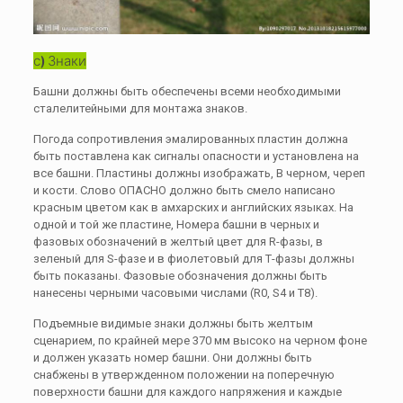
с) Знаки
Башни должны быть обеспечены всеми необходимыми
сталелитейными для монтажа знаков.
Погода сопротивления эмалированных пластин должна
быть поставлена ​​как сигналы опасности и установлена ​​на
все башни. Пластины должны изображать, В черном, череп
и кости. Слово ОПАСНО должно быть смело написано
красным цветом как в амхарских и английских языках. На
одной и той же пластине, Номера башни в черных и
фазовых обозначений в желтый цвет для R-фазы, в
зеленый для S-фазе и в фиолетовый для Т-фазы должны
быть показаны. Фазовые обозначения должны быть
нанесены черными часовыми числами (R0, S4 и Т8).
Подъемные видимые знаки должны быть желтым
сценарием, по крайней мере 370 мм высоко на черном фоне
и должен указать номер башни. Они должны быть
снабжены в утвержденном положении на поперечную
поверхности башни для каждого напряжения и каждые