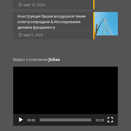
май 16, 2026
Конструкция башни воздушной линии
электропередачи & Исследование
дизайна фундамента
май 5, 2026
Видео о компании Jielian
Video
Player
00:00
03:19