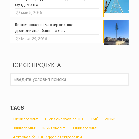
фундамента
май 5, 2026
Бионическая замаскированная
древовидная башня связи
Март 29, 2026
ПОИСК ПРОДУКТА
TAGS
132киловольт
132кВ силовая башня
160'
230кВ
33киловольт
35киловольт
380киловольт
4 Угловая башня Legged электросвязи