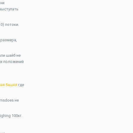
шни
 выступать
0) потоки.
 размера,
или шайб не
их положений
ная башня
где
rmsdoes не
hing 100кг.