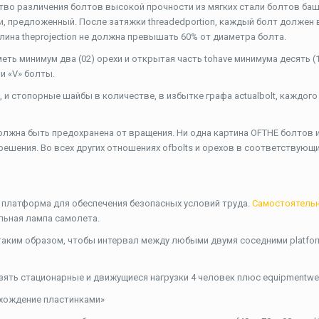
во различения болтов высокой прочности из мягких стали болтов ба
, предложенный. После затяжки threadedportion, каждый болт должен
длина theprojection не должна превышать 60% от диаметра болта.
ть минимум два (02) орехи и открытая часть tohave минимума десять (1
и «V» болты.
и стопорные шайбы в количестве, в избытке графа actualbolt, каждого
олжна быть предохранена от вращения. Ни одна картина OFTHE болтов 
ешения. Во всех других отношениях ofbolts и орехов в соответствующ
платформа для обеспечения безопасных условий труда.
Самостоятель
альная лампа самолета.
аким образом, чтобы интервал между любыми двумя соседними platfo
ть стационарные и движущиеся нагрузки 4 человек плюс equipmentweig
хождение пластинками»