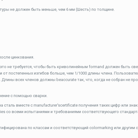
ктуры не должен быть меньше, чем 6 мм (Шесть) по толщине.
осле цинкования.
 это не требуется, чтобы быть криволинейным formand должен быть све
и от постепенных изгибов больше, чем 1/1000 длины члена. Пользовател
 Длины всех членов должны beaccurate так, что, когда не собран не пр
нение с помощью сварки.
таль вместе с manufacturer'scertificate получения таких цифр или знак
ies со всеми испытаниями и требованиями соответствующего стандарт
нтифицирована по классам и соответствующий colormarking или другим