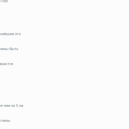
d110m
ьнейшем это
олжны быть
иваются
е чем на 5 см
должны