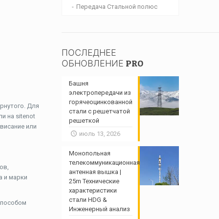
Передача Стальной полюс
ПОСЛЕДНЕЕ
ОБНОВЛЕНИЕ PRO
Башня
электропередачи из
горячеоцинкованной
рнутого. Для
стали с решетчатой ​​
и на sitenot
решеткой
овисание или
июль 13, 2026
Монопольная
телекоммуникационная
ов,
антенная вышка |
а и марки
25m Технические
характеристики
стали HDG &
 способом
Инженерный анализ