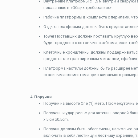
Внутренние платформы с 1,5 м внутри и снаружи
показанные в «Общих требованиях».
Рабочие платформы в комплекте с перилами, чт
Отдыха платформы должны быть предоставлен
Tower Поставщик должен поставить круглую вер
будет продлено с сотовыми скобками, если требу
Клеточные кронштейны должны поддерживаться к
предоставлен расширенным металлом, сфабрик
Платформа настилы должны быть расширен мета
стальными элементами присваиваемого размера
Поручни
Поручни на высоте One (1) метр, Промежуточные
Поручень и удар рельс для антенны опорной баш
х 5 см x0.5cm.
Поручни должны быть обеспечены, насколько они
включать в себя лестницу и лестницу охранник, 