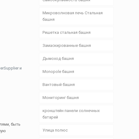
Микроволновая печь Стальная
башня
Решетка стальная башня
Замаскированные башня
Дымоход башня
rSupplier и
Monopole башня
Вантовый башня
Мониторинг башня
кронштейн панели солнечных
батарей
лями, быть
Улица полюс
ную