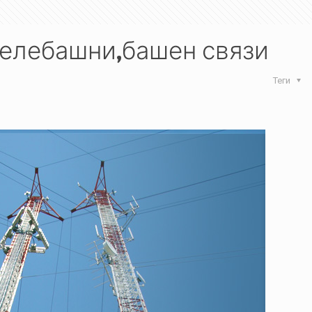
телебашни,башен связи
Теги