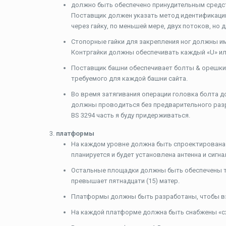
должно быть обеспечено принудительным средст
Поставщик должен указать метод идентификации
через гайку, по меньшей мере, двух потоков, но 
Стопорные гайки для закрепления ног должны име
Контргайки должны обеспечивать каждый «U» ил
Поставщик башни обеспечивает болты & орешки, 
требуемого для каждой башни сайта.
Во время затягивания операции головка болта д
должны проводиться без предварительного разр
BS 3294 часть я буду придерживаться.
платформы
На каждом уровне должна быть спроектирована 
планируется и будет установлена ​​антенна и сигн
Остальные площадки должны быть обеспечены т
превышает пятнадцати (15) матер.
Платформы должны быть разработаны, чтобы взя
На каждой платформе должна быть снабжены «с