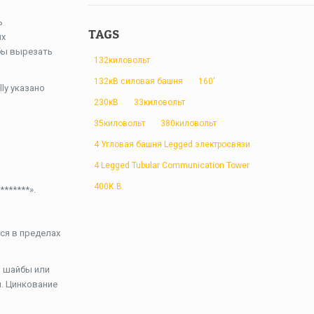
ь
TAGS
ых
бы вырезать
132киловольт
132кВ силовая башня
160'
ly указано
230кВ
33киловольт
35киловольт
380киловольт
4 Угловая башня Legged электросвязи
4 Legged Tubular Communication Tower
400К.В.
******».
тся в пределах
g шайбы или
я. Цинкование