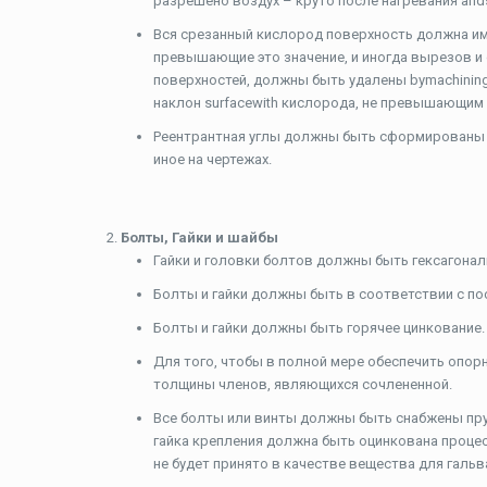
разрешено воздух – круто после нагревания ands
Вся срезанный кислород поверхность должна им
превышающие это значение, и иногда вырезов и 
поверхностей, должны быть удалены bymachinin
наклон surfacewith кислорода, не превышающим 1
Реентрантная углы должны быть сформированы бо
иное на чертежах.
Болты, Гайки и шайбы
Гайки и головки болтов должны быть гексагонал
Болты и гайки должны быть в соответствии с пос
Болты и гайки должны быть горячее цинкование.
Для того, чтобы в полной мере обеспечить опорн
толщины членов, являющихся сочлененной.
Все болты или винты должны быть снабжены пру
гайка крепления должна быть оцинкована процесс
не будет принято в качестве вещества для гальв