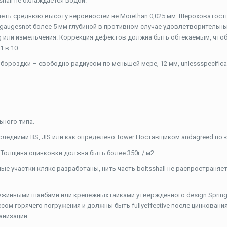
hall не охлаждается водой.
еть среднюю высоту неровностей не Morethan 0,025 мм. Шероховатост
gaugesnot более 5 мм глубиной в противном случае удовлетворительн
g или измельчения. Коррекция дефектов должна быть обтекаемым, что
 в 10.
роздки – свободно радиусом по меньшей мере, 12 мм, unlessspecifical
ьного типа.
ледними BS, JIS или как определено Tower Поставщиком andagreed по «*
 Толщина оцинковки должна быть более 350г / м2
ые участки клякс разработаны, нить часть boltsshall не распространяе
жинными шайбами ​​или крепежных гайками утвержденного design.Sprin
ом горячего погружения и должны быть fullyeffective после цинковани
анизации.