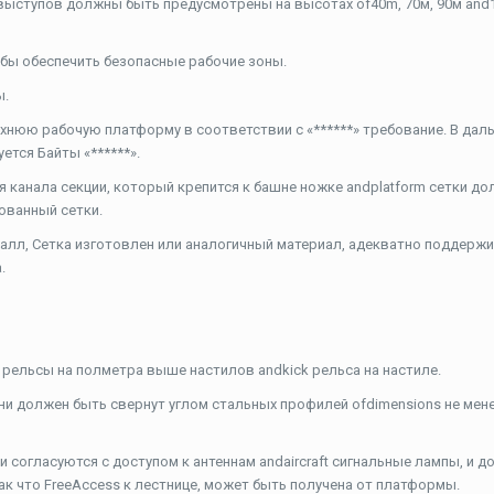
 выступов должны быть предусмотрены на высотах of40m, 70м, 90м an
обы обеспечить безопасные рабочие зоны.
ы.
хнюю рабочую платформу в соответствии с «******» требование. В дал
ется Байты «******».
анала секции, который крепится к башне ножке andplatform сетки д
ованный сетки.
лл, Сетка изготовлен или аналогичный материал, адекватно поддерж
.
 рельсы на полметра выше настилов andkick рельса на настиле.
ни должен быть свернут углом стальных профилей ofdimensions не мене
 согласуются с доступом к антеннам andaircraft сигнальные лампы, и 
так что FreeAccess к лестнице, может быть получена от платформы.