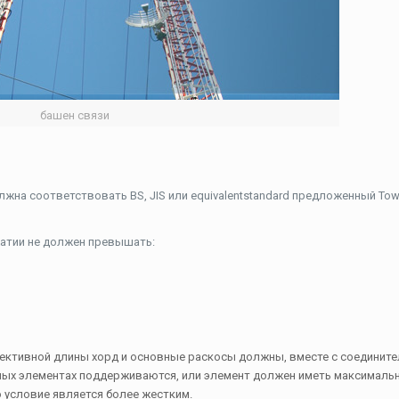
башен связи
жна соответствовать BS, JIS или equivalentstandard предложенный Towe
сжатии не должен превышать:
ктивной длины хорд и основные раскосы должны, вместе с соедините
чных элементах поддерживаются, или элемент должен иметь максималь
го условие является более жестким.