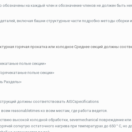
 обозначены на каждый член и обозначение членов не должен быть не
деталей, включая башни структурные части подробно методы сборки и
труктурная горячая прокатка или холодное Среднее секций должны соот
ячекатаные полые секции»
“Горячекатаные полые секции»
ль Разделы»
струкций должны соответствовать AISCspecifications
всем reasonabletimes ко всем местам, где работа ведется.
йствию высокой холодной обработки, severmechanical повреждение ил
орячей согнутую остаточного нагрева при температурах до 650 ° C, но 