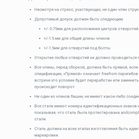
Несмотря на стресс, участвующих, ни один член стру
Допустимый допуск должен быть следующим
+/- 0.75мм для расположения центров отверстий
+/-1.5 мм для общей длины членов
+/-1.5мм для отверстий под болты
Открытие любых отверстий не должно проводиться п
Все члены, перед сборкой, должна быть прямой, если
спецификации, «Прямой» означает freefrom перегибов 
встрече это условие будет переработан или заменить.
происходит поворот
Ни один из членов башни, не имеют какое-либо соеди
Все стали имеют номера идентификационных знаков на с
показывая, что сталь была протестирована andcompl
стали.
Сталь должна на всех этапах изготовления быть иде
маркировки.