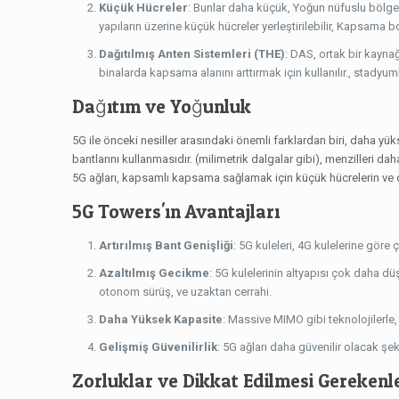
Küçük Hücreler
: Bunlar daha küçük, Yoğun nüfuslu bölgel
yapıların üzerine küçük hücreler yerleştirilebilir, Kapsama 
Dağıtılmış Anten Sistemleri (THE)
: DAS, ortak bir kayna
binalarda kapsama alanını arttırmak için kullanılır., stadyuml
Dağıtım ve Yoğunluk
5G ile önceki nesiller arasındaki önemli farklardan biri, daha yü
bantlarını kullanmasıdır. (milimetrik dalgalar gibi), menzilleri da
5G ağları, kapsamlı kapsama sağlamak için küçük hücrelerin ve diğ
5G Towers'ın Avantajları
Artırılmış Bant Genişliği
: 5G kuleleri, 4G kulelerine göre 
Azaltılmış Gecikme
: 5G kulelerinin altyapısı çok daha d
otonom sürüş, ve uzaktan cerrahi.
Daha Yüksek Kapasite
: Massive MIMO gibi teknolojilerle, 
Gelişmiş Güvenilirlik
: 5G ağları daha güvenilir olacak şek
Zorluklar ve Dikkat Edilmesi Gerekenl