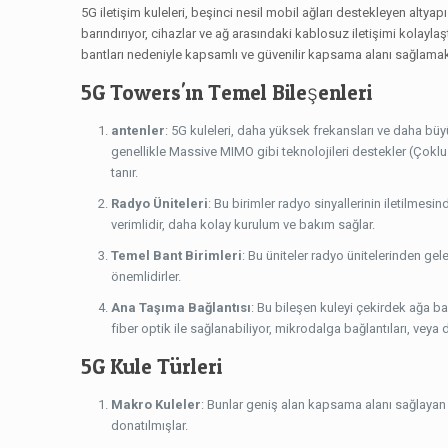
5G iletişim kuleleri, beşinci nesil mobil ağları destekleyen altyapı 
barındırıyor, cihazlar ve ağ arasındaki kablosuz iletişimi kolayla
bantları nedeniyle kapsamlı ve güvenilir kapsama alanı sağlamak
5G Towers'ın Temel Bileşenleri
antenler
: 5G kuleleri, daha yüksek frekansları ve daha büyü
genellikle Massive MIMO gibi teknolojileri destekler (Çokl
tanır.
Radyo Üniteleri
: Bu birimler radyo sinyallerinin iletilme
verimlidir, daha kolay kurulum ve bakım sağlar.
Temel Bant Birimleri
: Bu üniteler radyo ünitelerinden gelen
önemlidirler.
Ana Taşıma Bağlantısı
: Bu bileşen kuleyi çekirdek ağa b
fiber optik ile sağlanabiliyor, mikrodalga bağlantıları, veya d
5G Kule Türleri
Makro Kuleler
: Bunlar geniş alan kapsama alanı sağlayan
donatılmışlar.