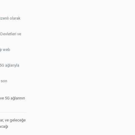
üzenli olarak
Devletleri ve
ığı web
5G ağlarıyla
n son
ve 5G ağlarının
lar, ve geleceğe
acağı