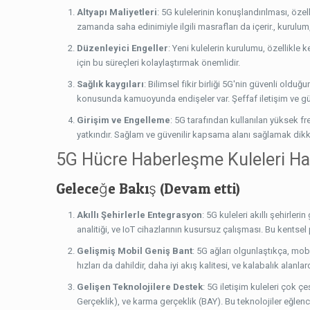
Altyapı Maliyetleri
: 5G kulelerinin konuşlandırılması, özel
zamanda saha edinimiyle ilgili masrafları da içerir., kurulum
Düzenleyici Engeller
: Yeni kulelerin kurulumu, özellikle k
için bu süreçleri kolaylaştırmak önemlidir.
Sağlık kaygıları
: Bilimsel fikir birliği 5G'nin güvenli ol
konusunda kamuoyunda endişeler var. Şeffaf iletişim ve güve
Girişim ve Engelleme
: 5G tarafından kullanılan yüksek fr
yatkındır. Sağlam ve güvenilir kapsama alanı sağlamak dikka
5G Hücre Haberleşme Kuleleri Ha
Geleceğe Bakış (Devam etti)
Akıllı Şehirlerle Entegrasyon
: 5G kuleleri akıllı şehirler
analitiği, ve IoT cihazlarının kusursuz çalışması. Bu kentsel
Gelişmiş Mobil Geniş Bant
: 5G ağları olgunlaştıkça, mo
hızları da dahildir, daha iyi akış kalitesi, ve kalabalık alanla
Gelişen Teknolojilere Destek
: 5G iletişim kuleleri çok çe
Gerçeklik), ve karma gerçeklik (BAY). Bu teknolojiler eğlenc