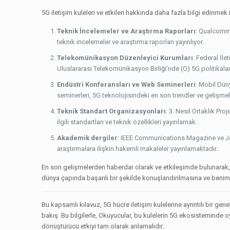
5G iletişim kuleleri ve etkileri hakkında daha fazla bilgi edinmek i
Teknik İncelemeler ve Araştırma Raporları
: Qualcomm g
teknik incelemeler ve araştırma raporları yayınlıyor.
Telekomünikasyon Düzenleyici Kurumları
: Federal İl
Uluslararası Telekomünikasyon Birliği'nde (O) 5G politikaları
Endüstri Konferansları ve Web Seminerleri
: Mobil Dün
seminerleri, 5G teknolojisindeki en son trendler ve gelişmele
Teknik Standart Organizasyonları
: 3. Nesil Ortaklık Pro
ilgili standartları ve teknik özellikleri yayınlamak.
Akademik dergiler
: IEEE Communications Magazine ve Jo
araştırmalara ilişkin hakemli makaleler yayınlamaktadır..
En son gelişmelerden haberdar olarak ve etkileşimde bulunarak, Pa
dünya çapında başarılı bir şekilde konuşlandırılmasına ve benim
Bu kapsamlı kılavuz, 5G hücre iletişim kulelerine ayrıntılı bir ge
bakış. Bu bilgilerle, Okuyucular, bu kulelerin 5G ekosisteminde oy
dönüştürücü etkiyi tam olarak anlamalıdır..