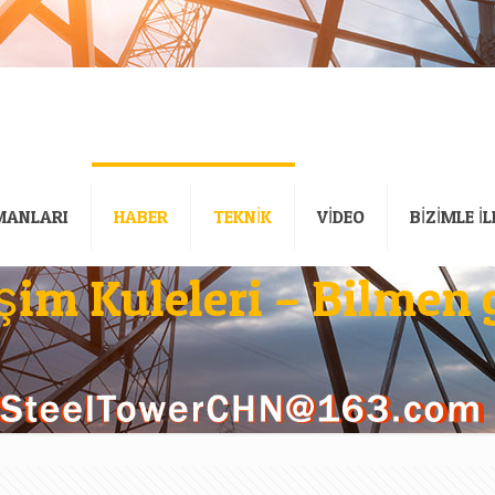
MANLARI
HABER
TEKNİK
VİDEO
BİZİMLE İ
işim Kuleleri – Bilmen