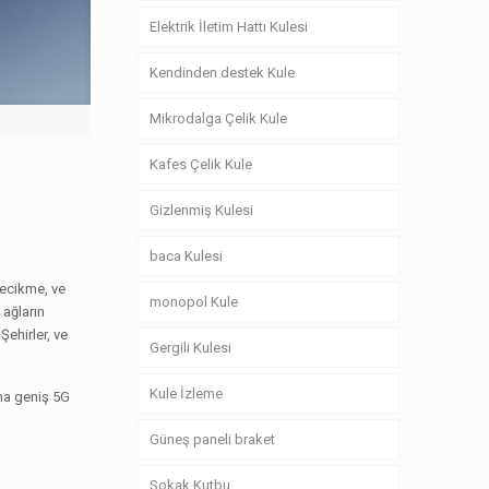
Elektrik İletim Hattı Kulesi
Kendinden destek Kule
Mikrodalga Çelik Kule
Kafes Çelik Kule
Gizlenmiş Kulesi
baca Kulesi
gecikme, ve
monopol Kule
 ağların
ehirler, ve
Gergili Kulesi
Kule İzleme
aha geniş 5G
Güneş paneli braket
Sokak Kutbu