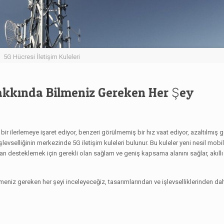
5G Hücresi İletişim Kuleleri
akkında Bilmeniz Gereken Her Şey
 bir ilerlemeye işaret ediyor, benzeri görülmemiş bir hız vaat ediyor, azaltılmış 
evselliğinin merkezinde 5G iletişim kuleleri bulunur. Bu kuleler yeni nesil mobil
ı desteklemek için gerekli olan sağlam ve geniş kapsama alanını sağlar, akıllı Ş
lmeniz gereken her şeyi inceleyeceğiz, tasarımlarından ve işlevselliklerinden d