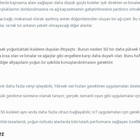
erde kapsama alanı sağlayan daha düşük güçlü kuleler. Işık direkleri ve binala
boşluklarının doldurulmasına ve ağ kapasitesinin geliştirilmesine yardımcı olmak
ğa bağlı, mekansal olarak ayrılmış anten düğümlerinden oluşan bir ağ içerir. Bu
ar, ve tek bir antenin yeterli olmayacağı diğer alanlar.
ksek yoğunluktaki kulelere duyulan ihtiyaçtır.. Bunun nedeni 5G'nin daha yüksek
ha kısa olan ve binalar ve ağaçlar gibi engellere karşı daha duyarlı olan. Bunu haf
er altyapıların yoğun bir şekilde konuşlandırılmasını gerektirir.
çok daha fazla veriyi işleyebilir, Yüksek veri hızları gerektiren uygulamaları des
üşük gecikme süresine olanak tanıyor, gerçek zamanlı oyun gibi uygulamalar için 
5G kuleleri aynı anda daha fazla cihazı bağlayabilir, IoT uygulamaları için gerekl
ilde tasarlandı, yoğun nüfuslu alanlarda bile tutarlı performans sağlayan özellik
er