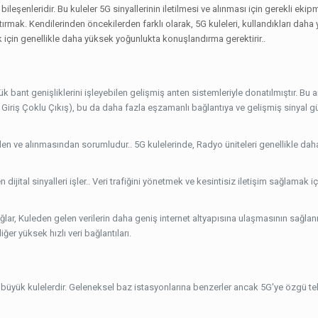
bileşenleridir. Bu kuleler 5G sinyallerinin iletilmesi ve alınması için gerekli ekip
ştırmak. Kendilerinden öncekilerden farklı olarak, 5G kuleleri, kullandıkları dah
 için genellikle daha yüksek yoğunlukta konuşlandırma gerektirir..
k bant genişliklerini işleyebilen gelişmiş anten sistemleriyle donatılmıştır. Bu a
u Giriş Çoklu Çıkış), bu da daha fazla eşzamanlı bağlantıya ve gelişmiş sinyal 
sinden ve alınmasından sorumludur.. 5G kulelerinde, Radyo üniteleri genellikle d
 dijital sinyalleri işler.. Veri trafiğini yönetmek ve kesintisiz iletişim sağlamak i
ağlar, Kuleden gelen verilerin daha geniş internet altyapısına ulaşmasının sağl
iğer yüksek hızlı veri bağlantıları.
 büyük kulelerdir. Geleneksel baz istasyonlarına benzerler ancak 5G'ye özgü te