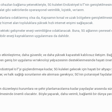
cihazları bağlama yetenekleriyle, 5G kuleleri Endüstriyel IoT'nin genişletilmesin
t gibi sektörlerde operasyonel verimlilik, lojistik, ve tarım.
el alanlara odaklanmış olsa da, Kapsamın kırsal ve uzak bölgelere genişletilmesi
z hizmet alan topluluklara yüksek hızlı internet erişimi sağlayacak.
cekteki gelişmeler enerji verimliliğine odaklanacak. Buna, 5G ağlarının çevresel e
ilir enerji kaynaklarının uygulanması da dahildir..
zlı etkinleştirme, daha güvenilir, ve daha yüksek kapasiteli kablosuz iletişim. Bağ
yen geniş bir uygulama ve teknoloji yelpazesinin desteklenmesinde hayati öne
ndüstriyel IoT'yi güçlendirmeye kadar, 5G kuleleri gelecek için hayati bir altyapı 
ller, ve halk sağlığı sorunlarının ele alınması gerekiyor, 5G'nin potansiyel fayda
dan düzenleyici kurumlara ve şehir planlamacılarına kadar paydaşlar arasında sü
rilmesinde önemli olacaktır.. Böyle yaparak, daha verimli, bağlantılı bir dünya yara