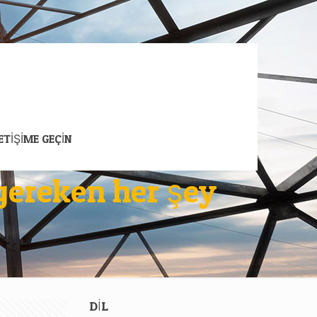
LETİŞİME GEÇİN
 gereken her şey
DİL