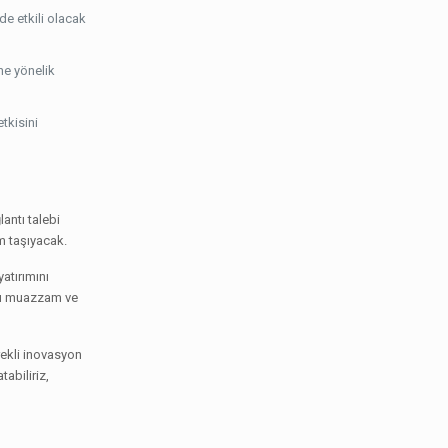
de etkili olacak
ne yönelik
tkisini
lantı talebi
m taşıyacak.
yatırımını
ları muazzam ve
rekli inovasyon
tabiliriz,