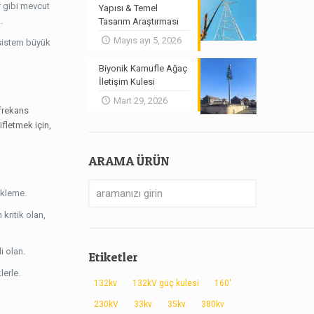
r gibi mevcut
Yapısı & Temel
.
Tasarım Araştırması
Mayıs ayı 5, 2026
 sistem büyük
Biyonik Kamufle Ağaç
İletişim Kulesi
Mart 29, 2026
 frekans
ifletmek için,
ARAMA ÜRÜN
tekleme.
kritik olan,
i olan.
Etiketler
lerle.
132kv
132kV güç kulesi
160'
230kV
33kv
35kv
380kv