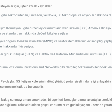
steyenler için, işte bazı ek kaynaklar:
ibi sektör liderleri, Ericsson, ve Nokia, 5G teknolojisi ve altyapısı hakkında d
etişim Komisyonu gibi düzenleyici kurumların web siteleri (FCC) Amerika Birleşik 
 ve standartları hakkında değerli bilgiler sağlayın.
ya Kongresi benzeri etkinlikler (MWC) ve sektör derneklerinin ev sahipliği yapt
r hakkında fikir veriyor.
jesi gibi kuruluşlar (3JES) ve Elektrik ve Elektronik Mühendisleri Enstitüsü (IEEE) 
urnal of Communications and Networks gibi dergiler, 5G teknolojilerindeki e
ydaşlar, 5G iletişim kulelerinin dönüştürücü potansiyelini daha iyi anlayabilir 
senmesine katkıda bulunabilir..
nel bakış sunmayı amaçlamaktadır., bileşenleri, konuşlandırma, avantajlar, zorluk
nadığı kritik rolü ve bunların çeşitli endüstriler ve günlük yaşam üzerinde yarat