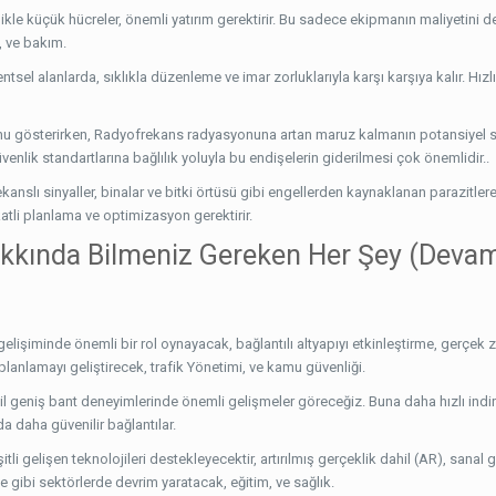
likle küçük hücreler, önemli yatırım gerektirir. Bu sadece ekipmanın maliyetini de
, ve bakım.
entsel alanlarda, sıklıkla düzenleme ve imar zorluklarıyla karşı karşıya kalır. Hızl
duğunu gösterirken, Radyofrekans radyasyonuna artan maruz kalmanın potansiyel sa
nlik standartlarına bağlılık yoluyla bu endişelerin giderilmesi çok önemlidir..
ekanslı sinyaller, binalar ve bitki örtüsü gibi engellerden kaynaklanan parazitle
tli planlama ve optimizasyon gerektirir.
kkında Bilmeniz Gereken Her Şey (Devam 
in gelişiminde önemli bir rol oynayacak, bağlantılı altyapıyı etkinleştirme, gerçek 
 planlamayı geliştirecek, trafik Yönetimi, ve kamu güvenliği.
bil geniş bant deneyimlerinde önemli gelişmeler göreceğiz. Buna daha hızlı ind
rda daha güvenilir bağlantılar.
şitli gelişen teknolojileri destekleyecektir, artırılmış gerçeklik dahil (AR), sanal 
e gibi sektörlerde devrim yaratacak, eğitim, ve sağlık.