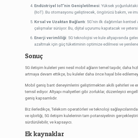
Endüstriyel IoT'nin Genişletilmesi
: Yüksek yoğunluktaki 
(IIoT). Bu otomasyonu geliştirecek, öngörücü bakım, ve imala
Kırsal ve Uzaktan Bağlantı
: 5G'nin ilk dağıtımları kents
çalışmalar sürüyor. Bu, dijital uçurumu kapatacak ve yetersi
Enerji verimliliği
: 5G teknolojisi ve kule altyapısında gele
azaltmak için güç tüketiminin optimize edilmesi ve yenileneb
Sonuç
5G iletişim kuleleri yeni nesil mobil ağların temel taşıdır, daha hı
artmaya devam ettikçe, bu kuleler daha önce hayal bile edileme
Mobil geniş bant deneyimlerini geliştirmekten akıllı şehirleri ve e
temsil ediyor. Altyapı maliyetleri gibi zorluklar, düzenleyici enge
geniş kapsamlıdır.
Biz ilerledikçe, Telekom operatörleri ve teknoloji sağlayıcıların
ve işbirliği, 5G iletişim kulelerinin tam potansiyelinin gerçekleşti
sürdürülebilir, ve kapsayıcı.
Ek kaynaklar