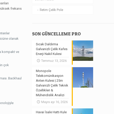
manları
a yüksek frekans
İletim Çelik Pole
SON GÜNCELLEME PRO
ntenler
gücüne olanak
Sıcak Daldırma
Galvanizli Çelik Kafes
aha kompakt ve
Enerji Nakil Kulesi
Temmuz 13, 2026
çin çok
Monopole
Telekomünikasyon
anması. Backhaul
Anten Kulesi | 25m
Galvanizli Çelik Teknik
Özellikleri &
Mühendislik Analizi
Mayıs ayı 16, 2026
knolojiyle
Havai İsale Hattı Kule