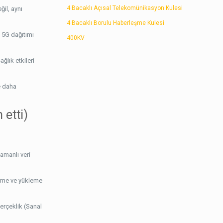
4 Bacaklı Açısal Telekomünikasyon Kulesi
ğil, aynı
4 Bacaklı Borulu Haberleşme Kulesi
ı 5G dağıtımı
400KV
ğlık etkileri
re daha
etti)
zamanlı veri
irme ve yükleme
gerçeklik (Sanal