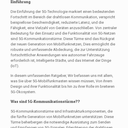
Einführung
Die Einführung der 5G-Technologie markiert einen bedeutenden
Fortschritt im Bereich der drahtlosen Kommunikation, verspricht
beispiellose Geschwindigkeit, reduzierte Latenz, und die
Fähigkeit, eine Vielzahl von Geräten anzuschließen. Von zentraler
Bedeutung für den Einsatz und die Funktionalität von 5G-Netzen
sind 5G-Kommunikationstürme. Diese Türme sind das Rückgrat
der neuen Generation von Mobilfunknetzen, Dies ermöglicht die
robuste und umfassende Abdeckung, die zur Unterstützung
fortschrittlicher Anwendungen wie autonomer Fahrzeuge
erforderlich ist, Intelligente Städte, und das Internet der Dinge
(IoT).
In diesem umfassenden Ratgeber, Wir befassen uns mit allem,
was Sie über 5G-Mobilfunkmasten wissen müssen, Von ihrem
Design und ihrer Funktionalität bis hin zu ihrer Rolle im breiteren
5G-Ökosystem.
Was sind 5G-Kommunikationstürme??
5G-Kommunikationstürme sind Infrastrukturkomponenten, die
die fünfte Generation von Mobilfunknetzen unterstützen. Diese
Türme beherbergen die notwendige Ausrüstung zum Senden
und Empfangen von 5G-Signalen, Erleichterung der drahtlosen