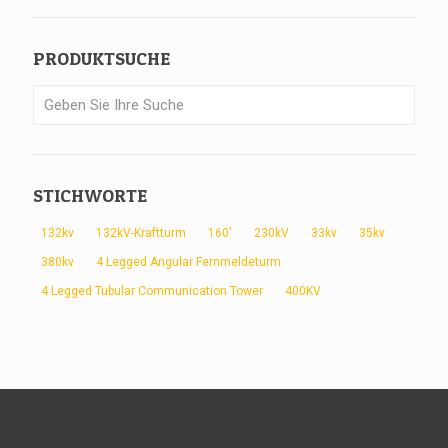
PRODUKTSUCHE
STICHWORTE
132kv
132kV-Kraftturm
160'
230kV
33kv
35kv
380kv
4 Legged Angular Fernmeldeturm
4 Legged Tubular Communication Tower
400KV