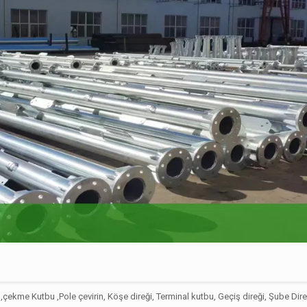
,çekme Kutbu ,Pole çevirin, Köşe direği, Terminal kutbu, Geçiş direği, Şube Dire