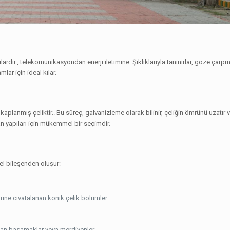
ardır., telekomünikasyondan enerji iletimine. Şıklıklarıyla tanınırlar, göze çarp
lar için ideal kılar.
aplanmış çeliktir.. Bu süreç, galvanizleme olarak bilinir, çeliğin ömrünü uzatır 
kan yapıları için mükemmel bir seçimdir.
mel bileşenden oluşur:
irine cıvatalanan konik çelik bölümler.
anan basamaklar veya merdivenler.