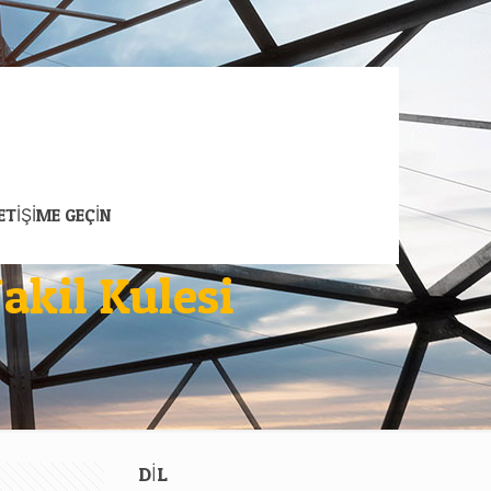
LETİŞİME GEÇİN
akil Kulesi
DİL