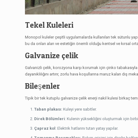
Tekel Kuleleri
Monopol kuleler çeşitli uygulamalarda kullanılan tek sütunlu yapıl
bu da onları alan ve estetiğin önemli olduğu kentsel ve kırsal ortam
Galvanize çelik
Galvanizli çelik, korozyona karşı korumak için çinko tabakasıyla k
dayanıklılığını artırır, zorlu hava koşullarına maruz kalan dış me
Bileşenler
Tipik bir tek kutuplu galvanize çelik enerji nakil kulesi birkaç te
Taban plakası
: Kuleyi yere sabitler.
Direk Bölümleri
: Kulenin yüksekliğini oluşturmak için birb
Çapraz kol
: Elektrik hatlarını tutan yatay yapılar.
Tırmanma Basamakları
: Bakım erişimi için direğe bağl