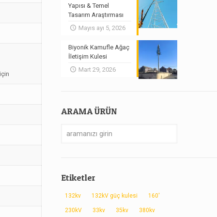
Yapısı & Temel
Tasarım Araştırması
Mayıs ayı 5, 2026
Biyonik Kamufle Ağaç
İletişim Kulesi
Mart 29, 2026
için
ARAMA ÜRÜN
Etiketler
132kv
132kV güç kulesi
160'
230kV
33kv
35kv
380kv