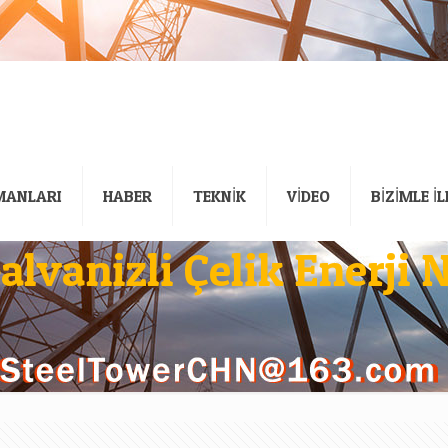
MANLARI
HABER
TEKNİK
VİDEO
BİZİMLE İ
lvanizli Çelik Enerji N