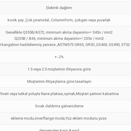
Elektrik dağıtım
konik şey ,Çok piramidal, Columniform, çokgen veya yuvarlak
Genellikle Q355B/A572, minimum akma dayanımı>= 345n / mm2
Q235B / A36, minimum akma dayanımı>= 235n / mm2
 kangalının haddelenmiş yanısıra ,ASTM573 GR65, GR50 ,SS400, SS490, ST52 
+- 2%
1.5 veya 2.0 müşterinin ihtiyacına göre
Müşterinin ihtiyaçlarına göre tasarlayın
Rivert veya tutkal yoluyla Nane plakası,oymak,Müşteri şartının kabartma
Sıcak daldırma galvanizleme
ekleme modu,innerflange moda,Yüz eklem modunu yüze.
depremden Karşı 8 sınıf