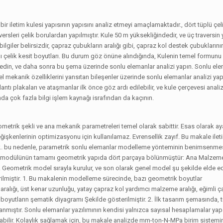
 bir iletim kulesi yapısının yapısını analiz etmeyi amaçlamaktadır., dört tüplü çel
aversleri çelik borulardan yapılmıştır. Kule 50 m yüksekliğindedir, ve üç traversin
giler belirsizdir, çapraz çubukların aralığı gibi, çapraz kol destek çubuklarının 
 çelik kesit boyutları. Bu durum göz önüne alındığında, Kulenin temel formunu 
e edin, ve daha sonra bu şema üzerinde sonlu elemanlar analizi yapın. Sonlu ele
 mekanik özelliklerini yansıtan bileşenler üzerinde sonlu elemanlar analizi ya
antı plakaları ve ataşmanlar ilk önce göz ardı edilebilir, ve kule çerçevesi analiz 
 çok fazla bilgi işlem kaynağı israfından da kaçının.
metrik şekli ve ana mekanik parametreleri temel olarak sabittir. Esas olarak a
değişkenlerinin optimizasyonu için kullanılamaz. Evrensellik zayıf. Bu makale ilet
. bu nedenle, parametrik sonlu elemanlar modelleme yönteminin benimsenmesi
apı modülünün tamamı geometrik yapıda dört parçaya bölünmüştür: Ana Malzem
eometrik model sırayla kurulur, ve son olarak genel model şu şekilde elde edi
lmiştir. 1. Bu makalenin modelleme sürecinde, bazı geometrik boyutlar
 aralığı, üst kenar uzunluğu, yatay çapraz kol yardımcı malzeme aralığı, eğimli ç
 boyutların şematik diyagramı Şekilde gösterilmiştir. 2. İlk tasarım şemasında, 
ıştır. Sonlu elemanlar yazılımının kendisi yalnızca sayısal hesaplamalar yapa
ayabilir. Kolaylık sağlamak için, bu makale analizde mm-ton-N-MPa birim sistemi