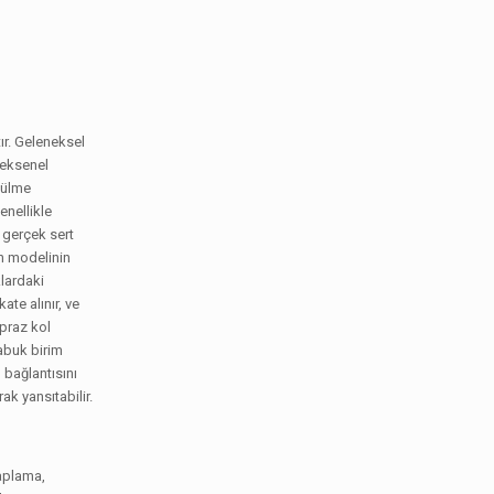
tır. Geleneksel
 eksenel
külme
enellikle
e gerçek sert
an modelinin
klardaki
ate alınır, ve
apraz kol
kabuk birim
 bağlantısını
rak yansıtabilir.
kaplama,