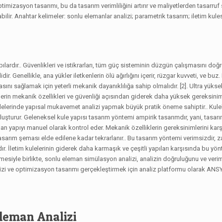
mizasyon tasarımı, bu da tasarım verimliliğini artırır ve maliyetlerden tasarruf 
ir. Anahtar kelimeler: sonlu elemanlar analizi; parametrik tasarım; iletim kules
pılardır.. Güvenlikleri ve istikrarları, tüm güç sisteminin düzgün çalışmasını do
dir. Genellikle, ana yükler iletkenlerin ölü ağırlığını içerir, rüzgar kuvveti, ve buz.
asını sağlamak için yeterli mekanik dayanıklılığa sahip olmalıdır. [2]. Ultra yükse
lelerin mekanik özellikleri ve güvenliği açısından giderek daha yüksek gereksiniml
ulelerinde yapısal mukavemet analizi yapmak büyük pratik öneme sahiptir.. Kulel
luşturur. Geleneksel kule yapısı tasarım yöntemi ampirik tasarımdır, yani, tasarı
ından yapıyı manuel olarak kontrol eder. Mekanik özelliklerin gereksinimlerini kar
ai tasarım şeması elde edilene kadar tekrarlanır.. Bu tasarım yöntemi verimsizdir,
. İletim kulelerinin giderek daha karmaşık ve çeşitli yapıları karşısında bu yö
iyle birlikte, sonlu eleman simülasyon analizi, analizin doğruluğunu ve veriml
alizi ve optimizasyon tasarımı gerçekleştirmek için analiz platformu olarak ANSY
Eleman Analizi