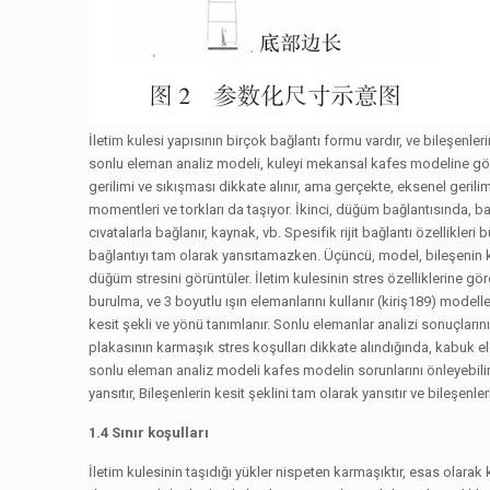
İletim kulesi yapısının birçok bağlantı formu vardır, ve bileşenleri
sonlu eleman analiz modeli, kuleyi mekansal kafes modeline göre 
gerilimi ve sıkışması dikkate alınır, ama gerçekte, eksenel ger
momentleri ve torkları da taşıyor. İkinci, düğüm bağlantısında, 
cıvatalarla bağlanır, kaynak, vb. Spesifik rijit bağlantı özellikler
bağlantıyı tam olarak yansıtamazken. Üçüncü, model, bileşenin k
düğüm stresini görüntüler. İletim kulesinin stres özelliklerine gö
burulma, ve 3 boyutlu ışın elemanlarını kullanır (kiriş189) modell
kesit şekli ve yönü tanımlanır. Sonlu elemanlar analizi sonuçların
plakasının karmaşık stres koşulları dikkate alındığında, kabuk e
sonlu eleman analiz modeli kafes modelin sorunlarını önleyebilir
yansıtır, Bileşenlerin kesit şeklini tam olarak yansıtır ve bileşenler
1.4 Sınır koşulları
İletim kulesinin taşıdığı yükler nispeten karmaşıktır, esas olarak 