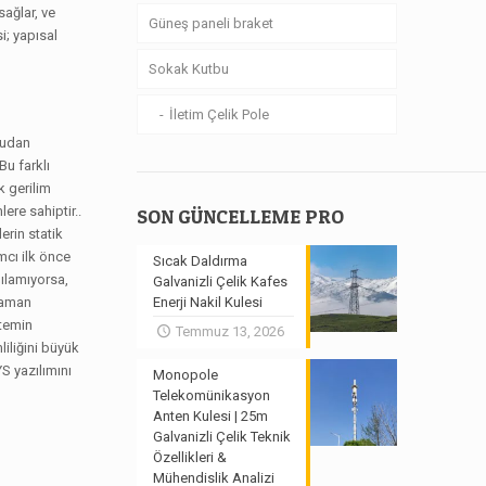
sağlar, ve
Güneş paneli braket
i; yapısal
Sokak Kutbu
İletim Çelik Pole
ğrudan
 Bu farklı
k gerilim
ere sahiptir..
SON GÜNCELLEME PRO
erin statik
mcı ilk önce
Sıcak Daldırma
şılamıyorsa,
Galvanizli Çelik Kafes
 zaman
Enerji Nakil Kulesi
ntemin
Temmuz 13, 2026
iliğini büyük
S yazılımını
Monopole
Telekomünikasyon
Anten Kulesi | 25m
Galvanizli Çelik Teknik
Özellikleri &
Mühendislik Analizi