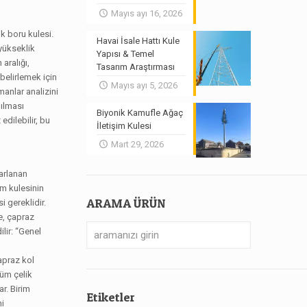
Mayıs ayı 16, 2026
ik boru kulesi.
Havai İsale Hattı Kule
 yükseklik
Yapısı & Temel
aralığı,
Tasarım Araştırması
belirlemek için
Mayıs ayı 5, 2026
manlar analizini
pılması
Biyonik Kamufle Ağaç
edilebilir, bu
İletişim Kulesi
Mart 29, 2026
yarlanan
im kulesinin
ARAMA ÜRÜN
 gereklidir.
e, çapraz
lir: “Genel
apraz kol
tüm çelik
r. Birim
Etiketler
ni