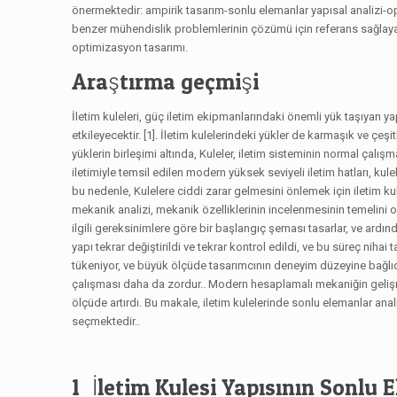
önermektedir: ampirik tasarım-sonlu elemanlar yapısal analizi-opti
benzer mühendislik problemlerinin çözümü için referans sağlayabil
optimizasyon tasarımı.
Araştırma geçmişi
İletim kuleleri, güç iletim ekipmanlarındaki önemli yük taşıyan ya
etkileyecektir. [1]. İletim kulelerindeki yükler de karmaşık ve çeşitli
yüklerin birleşimi altında, Kuleler, iletim sisteminin normal çalışm
iletimiyle temsil edilen modern yüksek seviyeli iletim hatları, ku
bu nedenle, Kulelere ciddi zarar gelmesini önlemek için iletim k
mekanik analizi, mekanik özelliklerinin incelenmesinin temelini o
ilgili gereksinimlere göre bir başlangıç ​​şeması tasarlar, ve ard
yapı tekrar değiştirildi ve tekrar kontrol edildi, ve bu süreç nih
tükeniyor, ve büyük ölçüde tasarımcının deneyim düzeyine bağlıdır
çalışması daha da zordur.. Modern hesaplamalı mekaniğin gelişmes
ölçüde artırdı. Bu makale, iletim kulelerinde sonlu elemanlar an
seçmektedir..
1 İletim Kulesi Yapısının Sonlu 