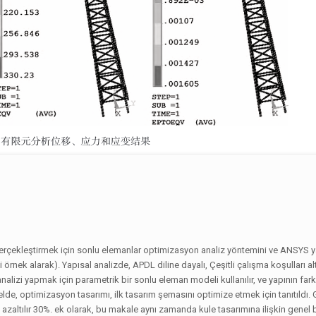
ı
erçekleştirmek için sonlu elemanlar optimizasyon analiz yöntemini ve ANSYS y
i örnek alarak). Yapısal analizde, APDL diline dayalı, Çeşitli çalışma koşulları al
lizi yapmak için parametrik bir sonlu eleman modeli kullanılır, ve yapının fark
lde, optimizasyon tasarımı, ilk tasarım şemasını optimize etmek için tanıtıldı. G
zaltılır 30%. ek olarak, bu makale aynı zamanda kule tasarımına ilişkin genel bi