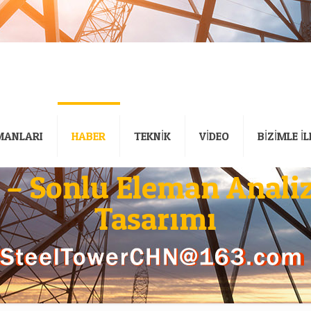
MANLARI
HABER
TEKNİK
VİDEO
BİZİMLE İ
si – Sonlu Eleman Anali
Tasarımı