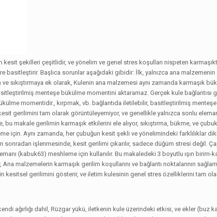
n kesit şekilleri çeşitlidir, ve yönelim ve genel stres koşulları nispeten karmaşık
basitleştirir. Başlıca sorunlar aşağıdaki gibidir: İlk, yalnızca ana malzemenin
ilim ve sıkıştırmaya ek olarak, Kulenin ana malzemesi aynı zamanda karmaşık bü
basitleştirilmiş menteşe bükülme momentini aktaramaz. Gerçek kule bağlantısı g
i bükülme momentidir., kırpmak, vb. bağlantıda iletilebilir, basitleştirilmiş menteş
esit gerilimini tam olarak görüntüleyemiyor, ve genellikle yalnızca sonlu elem
re, bu makale gerilimin karmaşık etkilerini ele alıyor, sıkıştırma, bükme, ve çubu
eme için. Aynı zamanda, her çubuğun kesit şekli ve yönelimindeki farklılıklar dikk
ın sonradan işlenmesinde, kesit gerilimi çıkarılır, sadece düğüm stresi değil. Ç
lemanı (kabuk63) meshleme için kullanılır. Bu makaledeki 3 boyutlu ışın birim-
, Ana malzemelerin karmaşık gerilim koşullarını ve bağlantı noktalarının sağlam
in kesitsel gerilimini gösterir, ve iletim kulesinin genel stres özelliklerini tam ola
kendi ağırlığı dahil, Rüzgar yükü, iletkenin kule üzerindeki etkisi, ve ekler (buz 