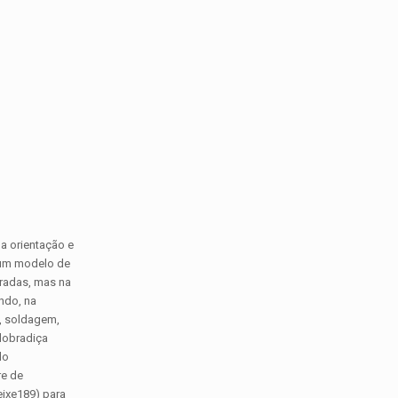
a orientação e
m um modelo de
eradas, mas na
ndo, na
s, soldagem,
 dobradiça
do
re de
eixe189) para