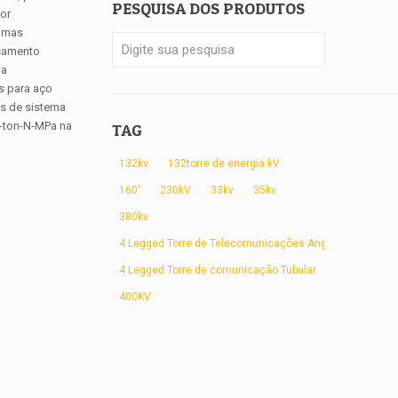
PESQUISA DOS PRODUTOS
por
gumas
açamento
ma
s para aço
os de sistema
m-ton-N-MPa na
TAG
132kv
132torre de energia kV
160'
230kV
33kv
35kv
380kv
4 Legged Torre de Telecomunicações Angular
4 Legged Torre de comunicação Tubular
400KV