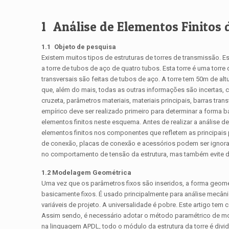
1 Análise de Elementos Finitos
1.1 Objeto de pesquisa
Existem muitos tipos de estruturas de torres de transmissão. Es
a torre de tubos de aço de quatro tubos. Esta torre é uma torre
transversais são feitas de tubos de aço. A torre tem 50m de alt
que, além do mais, todas as outras informações são incertas,
cruzeta, parâmetros materiais, materiais principais, barras tra
empírico deve ser realizado primeiro para determinar a forma bá
elementos finitos neste esquema. Antes de realizar a análise de 
elementos finitos nos componentes que refletem as principais 
de conexão, placas de conexão e acessórios podem ser ignorad
no comportamento de tensão da estrutura, mas também evite 
1.2 Modelagem Geométrica
Uma vez que os parâmetros fixos são inseridos, a forma geomé
basicamente fixos. É usado principalmente para análise mecâni
variáveis ​​de projeto. A universalidade é pobre. Este artigo t
Assim sendo, é necessário adotar o método paramétrico de m
na linguagem APDL, todo o módulo da estrutura da torre é dividi