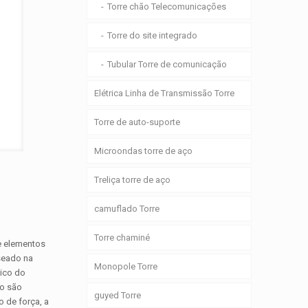
Torre chão Telecomunicações
Torre do site integrado
Tubular Torre de comunicação
Elétrica Linha de Transmissão Torre
Torre de auto-suporte
Microondas torre de aço
Treliça torre de aço
camuflado Torre
Torre chaminé
de elementos
aseado na
Monopole Torre
nico do
ho são
guyed Torre
o de força, a