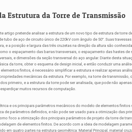
 da Estrutura da Torre de Transmissão
te artigo pretende analisar a estrutura de um novo tipo de estrutura de torre 
 de tubo de aço de circuito único de 220kV com ângulo de 50°. Suas travessas 
ura, e a posição e largura das três cruzetas na direção da altura são conhecid
 como o espaçamento das barras transversais, o espaçamento das hastes de 
nsversais, e dimensões da seção transversal do aço angular. Diante desta situa
sica da torre, obter o esquema de design inicial, e então conduzir uma anális
elementos finitos, é necessário simplificar a estrutura e realizar apenas análi
propriedades mecânicas da estrutura. Por exemplo, na torre de transmissão,
os primeiro, e a estrutura da torre pode ser analisada, que pode não apenas
desperdiçar muitos recursos de computação.
trica e os principais parâmetros mecânicos do modelo de elementos finitos
ca de parâmetros definidos, e não pode ser usado para a otimização das pri
em como foco a otimização dos principais parâmetros de projeto da torre de tra
odelagem de elementos finitos. De acordo com a ideia de modelagem paramé
do em quatro partes na estrutura geométrica: Material Principal, material cru