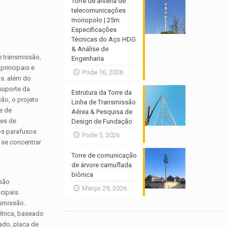
Torre de antena de
telecomunicações
monopolo | 25m
Especificações
Técnicas do Aço HDG
& Análise de
de transmissão,
Engenharia
principais e
Pode 16, 2026
as. além do
suporte da
Estrutura da Torre da
ção, o projeto
Linha de Transmissão
e de
Aérea & Pesquisa de
ses de
Design de Fundação
 os parafusos
Pode 5, 2026
 se concentrar
Torre de comunicação
de árvore camuflada
biônica
 são
Março 29, 2026
ncipais
nsmissão.
trica, baseado
zado, placa de