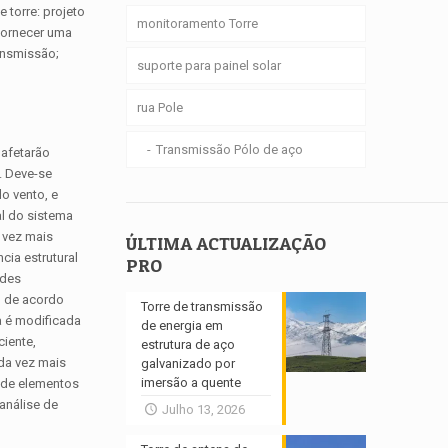
 torre: projeto
monitoramento Torre
 fornecer uma
ransmissão;
suporte para painel solar
rua Pole
Transmissão Pólo de aço
 afetarão
. Deve-se
o vento, e
al do sistema
a vez mais
ÚLTIMA ACTUALIZAÇÃO
cia estrutural
PRO
ades
al de acordo
Torre de transmissão
a é modificada
de energia em
ciente,
estrutura de aço
ada vez mais
galvanizado por
imersão a quente
 de elementos
 análise de
Julho 13, 2026