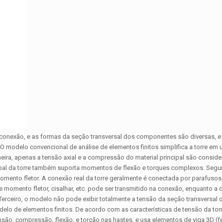
 conexão, e as formas da seção transversal dos componentes são diversas, e 
O modelo convencional de análise de elementos finitos simplifica a torre e
imeira, apenas a tensão axial e a compressão do material principal são consid
ncipal da torre também suporta momentos de flexão e torques complexos. Segu
omento fletor. A conexão real da torre geralmente é conectada por parafuso
le momento fletor, cisalhar, etc. pode ser transmitido na conexão, enquanto a
. Terceiro, o modelo não pode exibir totalmente a tensão da seção transversal 
lo de elementos finitos. De acordo com as características de tensão da tor
nsão, compressão, flexão, e torção nas hastes, e usa elementos de viga 3D (f