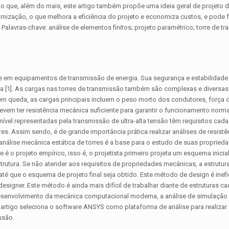
o que, além do mais, este artigo também propõe uma ideia geral de projeto de
 otimização, o que melhora a eficiência do projeto e economiza custos, e pode
Palavras-chave: análise de elementos finitos; projeto paramétrico; torre de t
te em equipamentos de transmissão de energia. Sua segurança e estabilidade
 [1]. As cargas nas torres de transmissão também são complexas e diversas
em queda, as cargas principais incluem o peso morto dos condutores, força d
evem ter resistência mecânica suficiente para garantir o funcionamento norm
nível representadas pela transmissão de ultra-alta tensão têm requisitos cad
. Assim sendo, é de grande importância prática realizar análises de resistên
 análise mecânica estática de torres é a base para o estudo de suas propried
e é o projeto empírico, isso é, o projetista primeiro projeta um esquema inici
strutura. Se não atender aos requisitos de propriedades mecânicas, a estrutur
té que o esquema de projeto final seja obtido. Este método de design é inefi
signer. Este método é ainda mais difícil de trabalhar diante de estruturas c
desenvolvimento da mecânica computacional moderna, a análise de simulação
te artigo seleciona o software ANSYS como plataforma de análise para realizar
ssão.