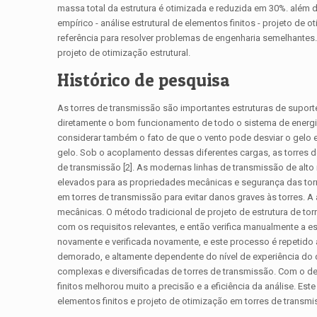
massa total da estrutura é otimizada e reduzida em 30%. além d
empírico - análise estrutural de elementos finitos - projeto de
referência para resolver problemas de engenharia semelhantes. 
projeto de otimização estrutural.
Histórico de pesquisa
As torres de transmissão são importantes estruturas de supor
diretamente o bom funcionamento de todo o sistema de energia
considerar também o fato de que o vento pode desviar o gelo 
gelo. Sob o acoplamento dessas diferentes cargas, as torres d
de transmissão [2]. As modernas linhas de transmissão de alto 
elevados para as propriedades mecânicas e segurança das torres
em torres de transmissão para evitar danos graves às torres. A
mecânicas. O método tradicional de projeto de estrutura de torr
com os requisitos relevantes, e então verifica manualmente a e
novamente e verificada novamente, e este processo é repetido a
demorado, e altamente dependente do nível de experiência do de
complexas e diversificadas de torres de transmissão. Com o 
finitos melhorou muito a precisão e a eficiência da análise. Es
elementos finitos e projeto de otimização em torres de transmi