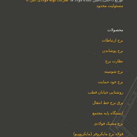
مسئولیت محدود
محصولات
برج ارتباطات
برج پوشاندن
نظارت برج
برج شومینه
برج خود حمایت
روشنایی خیابان قطب
برق برج خط انتقال
ایستگاه پایه مجتمع
برج مشبک فولادی
فولاد برج مایکروفر (مایکروویو)