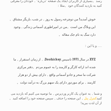
رسد。بسیاری از کاربران ایجاد یک صفحه "درباره"，خودتان را معرفی
کنید به بازدید کنندگان خود。مثلا：
خوش آمدید! من دوچرخه رسول به روز，در شب، بازیگر مشتاق。
این وبلاگ من است。من در امپراطوری آسمانی زندگی，وجود
دارد سگ به نام جک مقاله。
...... و یا این：
XYZ در سال 1971 تاسیس Doohickey،，از زمان استقرار，ما
شده اند ارائه کارگر و کارمند را به عموم مردم。دفتر مرکزی
شرکت ما سحر و جادو آسمانی واقع，دارای بیش از دو هزار
کارمند，برای موردور دارای یک سهم بزرگ به درآمد دولت。
و شما，به عنوان یک کاربر وردپرس，ما توصیه می کنیم که بازدید می
کنید
کنترل پنل
，این صفحه را حذف，سپس صفحه خود را اضافه کنید。
از آن لذت ببرید!