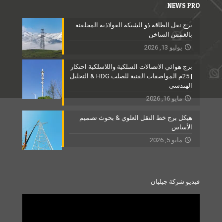
NEWS PRO
برج نقل الطاقة ذو الشبكة الفولاذية المجلفنة
بالغمس الساخن
يوليو 13, 2026
برج هوائي الاتصالات السلكية واللاسلكية احتكار
| 25م المواصفات الفنية للصلب HDG & التحليل
الهندسي
مايو 16, 2026
هيكل برج خط النقل العلوي & بحوث تصميم
الأساس
مايو 5, 2026
فيديو شركة جيليان
Video
Player