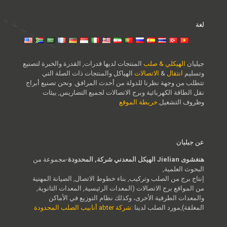
لغة
جيليان
الهيكلي & صلب
المنتجات لديها قدرات, القدرة والخبرة لتصنيع
وتسليم
انتقال
&
الاتصالات
الهياكل والمنتجات ذات الصلة التي
تتطلب من وجهة نظرنا للدولة من أحدث المرافق. ونحن تصنيع أبراج
نقل الطاقة الكهربائية وبرج الاتصالات لجميع التضاريس, بيئات
وظروف التشغيل.
خريطة الموقع
عن جيليان
هنغشوى Jielian الهيكل المعدني شركة, المحدودة
-مجموعة من
البحوث العلمية,
إنتاج برج من الصلب وتركيب, بناء خطوط الاتصال, الصيانة المهنية
من المواقع برج الاتصالات (المعدات الرئيسية, المعدات الثانوية,
والمعدات الطرفية الأخرى، وكذلك نظام التوزيع في الأماكن
المغلقة),مورد الصلب لدينا :
شركة abter أنابيب الصلب المحدودة