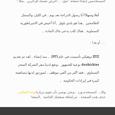
المستخدمين إنشاء صفحة "حول"，أعرض نفسك للزائرين。مثلا：
أهلا وسهلا! أنا رسول الدراجة بعد يوم，في الليل، والممثل
الطامحين。هذا هو بلدي بلوق。أنا أعيش في الامبراطورية
السماوية，هناك كلب يدعى جاك المادة。
...... أو هذا：
XYZ دوهيكي تأسست في عام 1971،，منذ إنشاء，لقد تم تقديم
doohickies نوعية للجمهور。وتقع لدينا مقر الشركة السحر
السماوي，فقد أكثر من ألفي موظف，لموردور لديها مساهمة
كبيرة في إيرادات الحكومة。
ولك，كمستخدم ورد，ونحن نوصي بأن تقوم بزيارة
لوحة التحكم
，
حذف هذه الصفحة，ثم إضافة صفحتك الخاصة。المتعة!