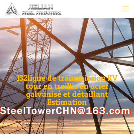
132ligne de transmission KV
tour en treillis en acier
galvanisé et détaillant
Estimation