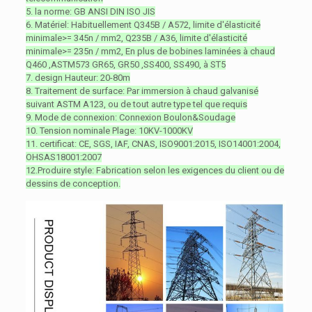
5. la norme: GB ANSI DIN ISO JIS
6. Matériel: Habituellement Q345B / A572, limite d'élasticité
minimale>= 345n / mm2, Q235B / A36, limite d'élasticité
minimale>= 235n / mm2, En plus de bobines laminées à chaud
Q460 ,ASTM573 GR65, GR50 ,SS400, SS490, à ST5
7. design Hauteur: 20-80m
8. Traitement de surface: Par immersion à chaud galvanisé
suivant ASTM A123, ou de tout autre type tel que requis
9. Mode de connexion: Connexion Boulon&Soudage
10. Tension nominale Plage: 10KV-1000KV
11. certificat: CE, SGS, IAF, CNAS, ISO9001:2015, ISO14001:2004,
OHSAS18001:2007
12.Produire style: Fabrication selon les exigences du client ou de
dessins de conception.