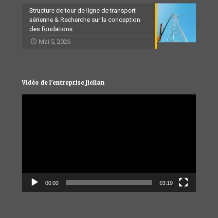
Structure de tour de ligne de transport
aérienne & Recherche sur la conception
des fondations
Mai 5, 2026
Vidéo de l’entreprise Jielian
Video
Player
00:00
03:19