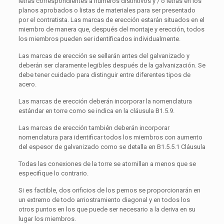
letras correspondientes a números distintivos y / o letras en los
planos aprobados o listas de materiales para ser presentado
por el contratista. Las marcas de erección estarán situados en el
miembro de manera que, después del montaje y erección, todos
los miembros pueden ser identificados individualmente.
Las marcas de erección se sellarán antes del galvanizado y
deberán ser claramente legibles después de la galvanización. Se
debe tener cuidado para distinguir entre diferentes tipos de
acero.
Las marcas de erección deberán incorporar la nomenclatura
estándar en torre como se indica en la cláusula B1.5.9.
Las marcas de erección también deberán incorporar
nomenclatura para identificar todos los miembros con aumento
del espesor de galvanizado como se detalla en B1.5.5.1 Cláusula
Todas las conexiones de la torre se atornillan a menos que se
especifique lo contrario.
Si es factible, dos orificios de los pernos se proporcionarán en
un extremo de todo arriostramiento diagonal y en todos los
otros puntos en los que puede ser necesario a la deriva en su
lugar los miembros.