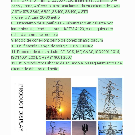
mínimo>= 345n / mm2, Q235B / A36, límite elástico mínimo>=
235N / mm2, Así como la bobina laminada en caliente de Q460
,ASTM573 GR65, GR50 ,SS400, SS490, a ST5
7. diseño Altura: 20-80metro
8. Tratamiento de superficies: -Galvanizado en caliente por
inmersión siguiendo la norma ASTM A123, o cualquier otro
estándar como se requiere
9. Modo de conexión: perno de conexión&Soldadura
10. Calificación Rango de voltaje: 10KV-1000KV
11. Proceso de dar un título: CE, SGS, IAF, CNAS, ISO9001:2015,
ISO14001:2004, OHSAS18001:2007
12.Estilo producto: Fabricar de acuerdo a los requerimientos del
cliente de dibujos o diseño.