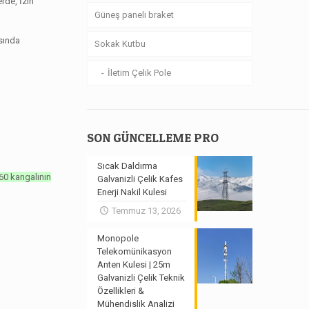
rde, İzin
Güneş paneli braket
asında
Sokak Kutbu
İletim Çelik Pole
SON GÜNCELLEME PRO
Sıcak Daldırma
0 kangalının
Galvanizli Çelik Kafes
Enerji Nakil Kulesi
Temmuz 13, 2026
Monopole
Telekomünikasyon
Anten Kulesi | 25m
Galvanizli Çelik Teknik
Özellikleri &
Mühendislik Analizi