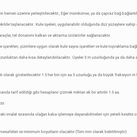
arın hemen üzerine yerleştirilecektir., Eğer mümkünse, ya da çapraz bağ bağlantıl
kilde taşlanacaktır.. Kule üyeleri, uygulanabilir olduğunda düz yüzeylere sahip o
araçlar, tel donanımı kalkan ve aktarma izolatörler sağlanacaktır.
e işaretleri, çizimlere uygun olarak kule sayısı işaretleri ve kule topraklama bağla
unluktan daha kısa detaylandırılacaktır.. Üyeler 3 m uzunluğunda ya da daha az
ı olarak gösterilecektir 1.5 her biri için aa 3 uzunluğu ya da büyük fraksiyon m b
da tarif edildiği gibi hesaplanır çizmek miktarı ek bir artırılır 1.5 aa.
tir.
i imalat sırasında olağan kaba işlemeye dayanabilmeleri için yeterli kesitte 
ar mesafeleri ve minimum boyutların olacaktır (Tüm mm olarak belirtilmiştir):