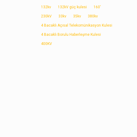
132kv
132kV güç kulesi
160'
230kV
33kv
35kv
380kv
4 Bacaklı Açısal Telekomünikasyon Kulesi
4 Bacaklı Borulu Haberleşme Kulesi
400KV