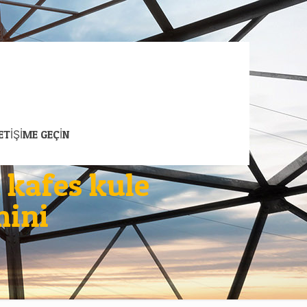
LETİŞİME GEÇİN
k kafes kule
mini