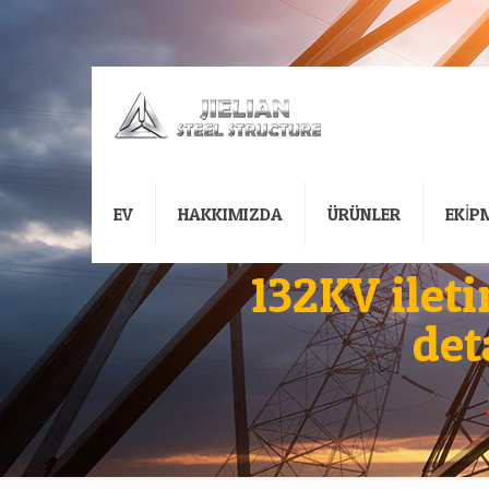
EV
HAKKIMIZDA
ÜRÜNLER
EKİP
132KV ileti
det