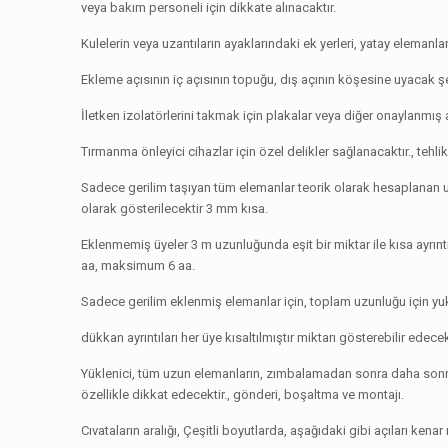
veya bakım personeli için dikkate alınacaktır.
Kulelerin veya uzantıların ayaklarındaki ek yerleri, yatay elemanl
Ekleme açısının iç açısının topuğu, dış açının köşesine uyacak şe
İletken izolatörlerini takmak için plakalar veya diğer onaylanmış 
Tırmanma önleyici cihazlar için özel delikler sağlanacaktır., tehlik
Sadece gerilim taşıyan tüm elemanlar teorik olarak hesaplanan uz
olarak gösterilecektir 3 mm kısa.
Eklenmemiş üyeler 3 m uzunluğunda eşit bir miktar ile kısa ayrıntıl
aa, maksimum 6 aa.
Sadece gerilim eklenmiş elemanlar için, toplam uzunluğu için yukarı
dükkan ayrıntıları her üye kısaltılmıştır miktarı gösterebilir edecek
Yüklenici, tüm uzun elemanların, zımbalamadan sonra daha sonrak
özellikle dikkat edecektir., gönderi, boşaltma ve montajı.
Cıvataların aralığı, Çeşitli boyutlarda, aşağıdaki gibi açıları ken