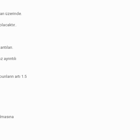
arı üzerinde.
lacaktır..
ntıları.
 ayrıntılı
unların artı 1.5
olmasına