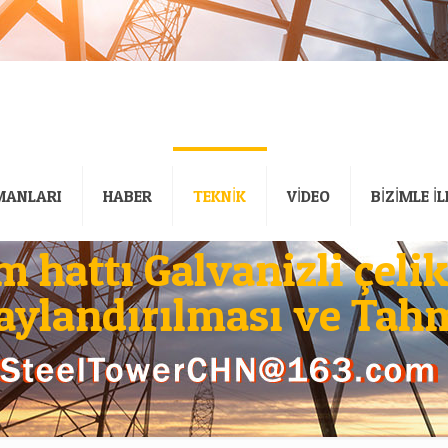
MANLARI
HABER
TEKNİK
VİDEO
BİZİMLE İ
m hattı Galvanizli çeli
aylandırılması ve Tah