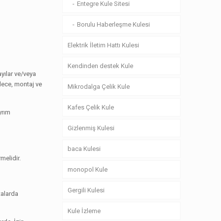
Entegre Kule Sitesi
Borulu Haberleşme Kulesi
Elektrik İletim Hattı Kulesi
Kendinden destek Kule
ayılar ve/veya
ylece, montaj ve
Mikrodalga Çelik Kule
Kafes Çelik Kule
yrım
Gizlenmiş Kulesi
baca Kulesi
melidir.
monopol Kule
Gergili Kulesi
talarda
Kule İzleme