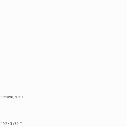
köşebent, sıcak
ük 150 kg yapım