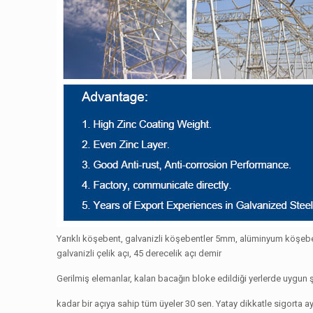
Yarıklı köşebent, galvanizli köşebentler 5mm, alüminyum köşebent
galvanizli çelik açı, 45 derecelik açı demir
Gerilmiş elemanlar, kalan bacağın bloke edildiği yerlerde uygun şe
kadar bir açıya sahip tüm üyeler 30 sen. Yatay dikkatle sigorta ayr