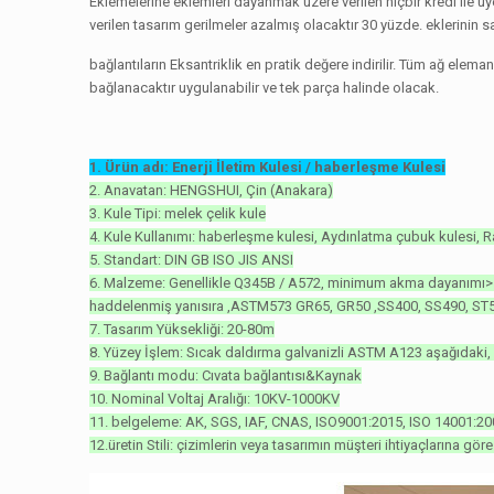
Eklemelerine eklemleri dayanmak üzere verilen hiçbir kredi ile üyel
verilen tasarım gerilmeler azalmış olacaktır 30 yüzde. eklerinin sa
bağlantıların Eksantriklik en pratik değere indirilir. Tüm ağ elem
bağlanacaktır uygulanabilir ve tek parça halinde olacak.
1. Ürün adı: Enerji İletim Kulesi / haberleşme Kulesi
2. Anavatan: HENGSHUI, Çin (Anakara)
3. Kule Tipi: melek çelik kule
4. Kule Kullanımı: haberleşme kulesi, Aydınlatma çubuk kulesi, 
5. Standart: DIN GB ISO JIS ANSI
6. Malzeme: Genellikle Q345B / A572, minimum akma dayanımı>
haddelenmiş yanısıra ,ASTM573 GR65, GR50 ,SS400, SS490, ST5
7. Tasarım Yüksekliği: 20-80m
8. Yüzey İşlem: Sıcak daldırma galvanizli ASTM A123 aşağıdaki, 
9. Bağlantı modu: Cıvata bağlantısı&Kaynak
10. Nominal Voltaj Aralığı: 10KV-1000KV
11. belgeleme: AK, SGS, IAF, CNAS, ISO9001:2015, ISO 14001:
12.üretin Stili: çizimlerin veya tasarımın müşteri ihtiyaçlarına göre