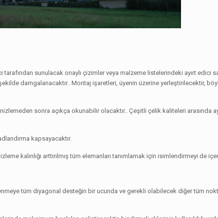
i tarafından sunulacak onaylı çizimler veya malzeme listelerindeki ayırt edici s
ir şekilde damgalanacaktır.. Montaj işaretleri, üyenin üzerine yerleştirilecektir, bö
lemeden sonra açıkça okunabilir olacaktır.. Çeşitli çelik kaliteleri arasında a
e adlandırma kapsayacaktır.
izleme kalınlığı arttırılmış tüm elemanları tanımlamak için isimlendirmeyi de içer
rüklenmeye tüm diyagonal desteğin bir ucunda ve gerekli olabilecek diğer tüm nok