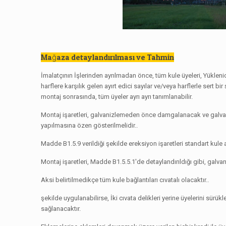
Mağaza detaylandırılması ve Tahmin
İmalatçının İşlerinden ayrılmadan önce, tüm kule üyeleri, Yüklenic
harflere karşılık gelen ayırt edici sayılar ve/veya harflerle sert b
montaj sonrasında, tüm üyeler ayrı ayrı tanımlanabilir.
Montaj işaretleri, galvanizlemeden önce damgalanacak ve galvaniz
yapılmasına özen gösterilmelidir..
Madde B1.5.9 verildiği şekilde ereksiyon işaretleri standart kul
Montaj işaretleri, Madde B1.5.5.1'de detaylandırıldığı gibi, galvan
Aksi belirtilmedikçe tüm kule bağlantıları cıvatalı olacaktır..
şekilde uygulanabilirse, İki cıvata delikleri yerine üyelerini sü
sağlanacaktır.