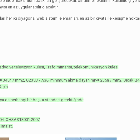
erinde maksimum baskıları geliştirecektir. bindirmeli eklerinin kullanıldığı yerle
yısı en az uygulanabilir olacaktır.
anları her iki diyagonal web sistemi elemanları, en az bir cıvata ile kesişme nokt
Radyo ve televizyon kulesi, Trafo mimarisi, telekomünikasyon kulesi
= 345n / mm2, Q235B / A36, minimum akma dayanımı>= 235n / mm2, Sıcak Q46
 için
ya da herhangi bir başka standart gerektiğinde
2004, OHSAS18001:2007
 İmalat.