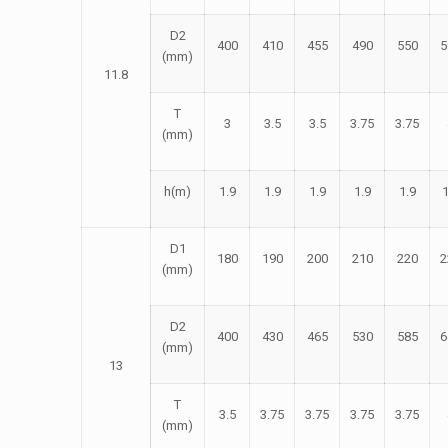
D2
400
410
455
490
550
5
(mm)
11.8
T
3
3.5
3.5
3.75
3.75
(mm)
h(m)
1.9
1.9
1.9
1.9
1.9
1
D1
180
190
200
210
220
2
(mm)
D2
400
430
465
530
585
6
(mm)
13
T
3.5
3.75
3.75
3.75
3.75
(mm)