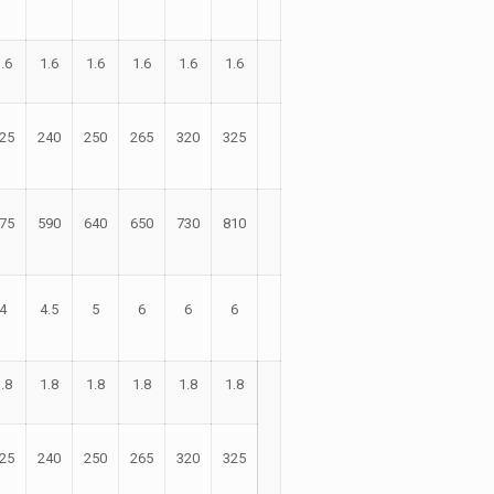
.6
1.6
1.6
1.6
1.6
1.6
25
240
250
265
320
325
75
590
640
650
730
810
4
4.5
5
6
6
6
.8
1.8
1.8
1.8
1.8
1.8
25
240
250
265
320
325