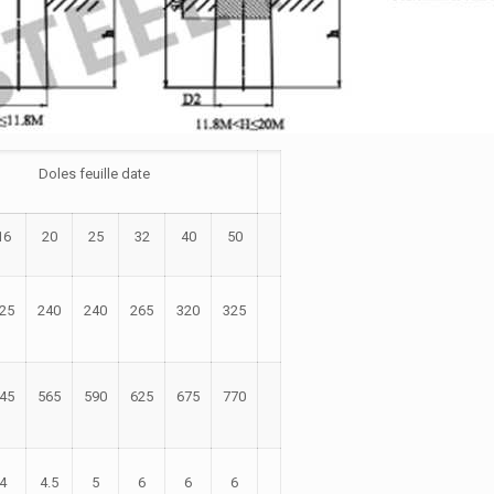
Doles feuille date
16
20
25
32
40
50
25
240
240
265
320
325
45
565
590
625
675
770
4
4.5
5
6
6
6