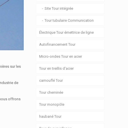
Site Tour intégrée
Tour tubulaire Communication
Électrique Tour émettrice de ligne
Autofinancement Tour
Micro-ondes Tour en acier
mières sur les
Tour en treillis d'acier
camouflé Tour
industrie de
Tour cheminée
 nous offrons
Tour monopôle
haubané Tour