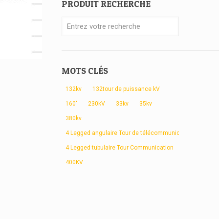
PRODUIT RECHERCHE
MOTS CLÉS
132kv
132tour de puissance kV
160'
230kV
33kv
35kv
380kv
4 Legged angulaire Tour de télécommunication
4 Legged tubulaire Tour Communication
400KV