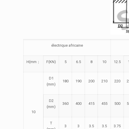
électrique africaine
H(mm
；
F(KN)
5
6.5
8
10
12.5
D1
180
190
200
210
220
2
(mm)
D2
360
400
415
455
500
5
(mm)
10
T
3
3
3.5
3.5
3.75