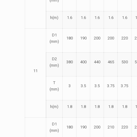
(mm)
h(m)
1.6
1.6
1.6
1.6
1.6
1
D1
180
190
200
200
220
2
(mm)
D2
380
400
440
465
530
5
(mm)
11
T
3
3.5
3.5
3.75
3.75
(mm)
h(m)
1.8
1.8
1.8
1.8
1.8
1
D1
180
190
200
210
220
2
(mm)