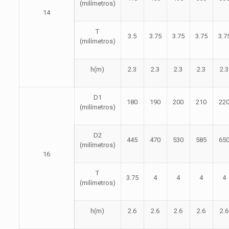
(milímetros)
14
T
3.5
3.75
3.75
3.75
3.7
(milímetros)
h(m)
2.3
2.3
2.3
2.3
2.3
D1
180
190
200
210
22
(milímetros)
D2
445
470
530
585
65
(milímetros)
16
T
3.75
4
4
4
4
(milímetros)
h(m)
2.6
2.6
2.6
2.6
2.6