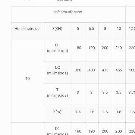
elétrica africano
H(milímetros
；
F(KN)
5
6.5
8
10
12.
D1
180
190
200
210
22
(milímetros)
D2
360
400
415
455
50
(milímetros)
10
T
3
3
3.5
3.5
3.7
(milímetros)
h(m)
1.6
1.6
1.6
1.6
1.6
D1
180
190
200
200
22
(milímetros)