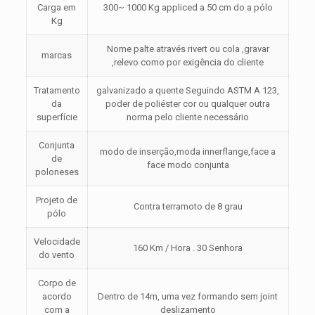
Carga em
300~ 1000 Kg appliced ​​a 50 cm do a pólo
Kg
Nome palte através rivert ou cola ,gravar
marcas
,relevo como por exigência do cliente
Tratamento
galvanizado a quente Seguindo ASTM A 123,
da
poder de poliéster cor ou qualquer outra
superfície
norma pelo cliente necessário
Conjunta
modo de inserção,moda innerflange,face a
de
face modo conjunta
poloneses
Projeto de
Contra terramoto de 8 grau
pólo
Velocidade
160 Km / Hora . 30 Senhora
do vento
Corpo de
acordo
Dentro de 14m, uma vez formando sem joint
com a
deslizamento