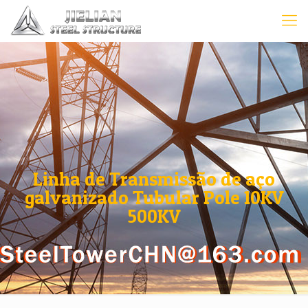
Linha de Transmissão de aço
galvanizado Tubular Pole 10KV
500KV