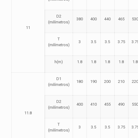
D2
380
400
440
465
53
(milímetros)
11
T
3
3.5
3.5
3.75
3.7
(milímetros)
h(m)
1.8
1.8
1.8
1.8
1.8
D1
180
190
200
210
22
(milímetros)
D2
400
410
455
490
55
(milímetros)
11.8
T
3
3.5
3.5
3.75
3.7
(milímetros)