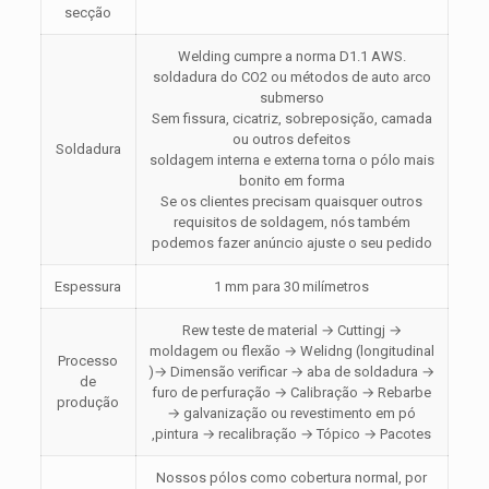
secção
Welding cumpre a norma D1.1 AWS.
soldadura do CO2 ou métodos de auto arco
submerso
Sem fissura, cicatriz, sobreposição, camada
ou outros defeitos
Soldadura
soldagem interna e externa torna o pólo mais
bonito em forma
Se os clientes precisam quaisquer outros
requisitos de soldagem, nós também
podemos fazer anúncio ajuste o seu pedido
Espessura
1 mm para 30 milímetros
Rew teste de material → Cuttingj →
moldagem ou flexão → Welidng (longitudinal
Processo
)→ Dimensão verificar → aba de soldadura →
de
furo de perfuração → Calibração → Rebarbe
produção
→ galvanização ou revestimento em pó
,pintura → recalibração → Tópico → Pacotes
Nossos pólos como cobertura normal, por