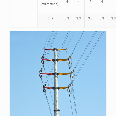
4
4
4
4
4
(milímetros)
h(m)
3.3
3.3
3.3
3.3
3.3