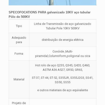
SPECOFOCATIONS PARA galvanizado 10KV aço tubular
Pólo de 500KV
Linha de Transmissão de aço galvanizado
Tipo
Tubular Pole 10KV 500KV
Adequado
distribuição de energia elétrica
para
Conóide ,Multi-
Forma
piramidal,Columniform,poligonal ou cica
Hot rolo de aço Q235, Q345, Q420, Q460,
ASTM A36 A527, GR50, GR65,
ST-37, ST-44, ST-52, S355JR, S355J2G3, SS41,
Material
SS50, SS55
e outros materiais de aço equivalente
Projeto de