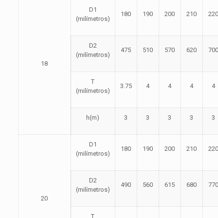
D1
180
190
200
210
22
(milímetros)
D2
475
510
570
620
70
(milímetros)
18
T
3.75
4
4
4
4
(milímetros)
h(m)
3
3
3
3
3
D1
180
190
200
210
22
(milímetros)
D2
490
560
615
680
77
(milímetros)
20
T