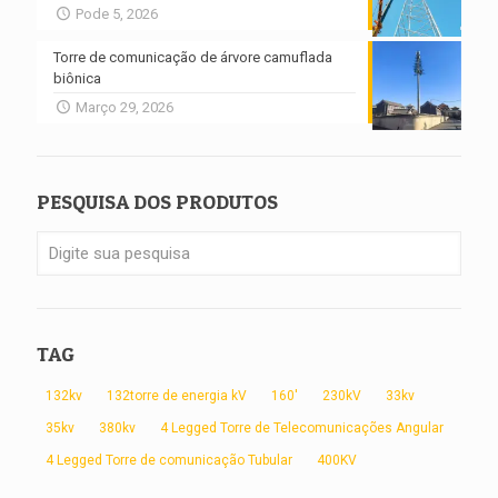
Pode 5, 2026
Torre de comunicação de árvore camuflada
biônica
Março 29, 2026
PESQUISA DOS PRODUTOS
TAG
132kv
132torre de energia kV
160'
230kV
33kv
35kv
380kv
4 Legged Torre de Telecomunicações Angular
4 Legged Torre de comunicação Tubular
400KV