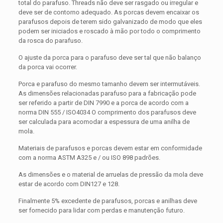
total do parafuso. Threads não deve ser rasgado ou irregular e
deve ser de contorno adequado. As porcas devem encaixar os
parafusos depois de terem sido galvanizado de modo que eles
podem ser iniciados e roscado à mão por todo o comprimento
da rosca do parafuso.
O ajuste da porca para o parafuso deve ser tal que não balanço
da porca vai ocorrer.
Porca e parafuso do mesmo tamanho devem ser intermutáveis.
As dimensões relacionadas parafuso para a fabricação pode
ser referido a partir de DIN 7990 e a porca de acordo com a
norma DIN 555 / ISO4034 O comprimento dos parafusos deve
ser calculada para acomodar a espessura de uma anilha de
mola.
Materiais de parafusos e porcas devem estar em conformidade
com a norma ASTM A325 e / ou ISO 898 padrões.
As dimensões e o material de arruelas de pressão da mola deve
estar de acordo com DIN127 e 128.
Finalmente 5% excedente de parafusos, porcas e anilhas deve
ser fornecido para lidar com perdas e manutenção futuro.