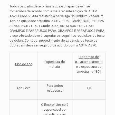
Todos os perfis de aço laminados e chapas devem ser
fornecidos de acordo com a mais recente edição da ASTM
A572 Grade 60 Alta resistência baixa liga Columbium-Vanadium
Aço de qualidade estrutural e GB / T 1591 Grade Q420, EN10025
S355J2 e GB / t 1591 Grade Q345, ASTM-A36 e GB / t 700
GRAMPOS E PARAFUSOS PARA. GRAMPOS E PARAFUSOS PARA,
o aço ofertado deverá suportar os seguintes requisitos de teste
de dobra. Contudo, procedimento de exigência do teste de
dobragem deve ser seguido de acordo com a ASTM A370.
Proporção de
Espessura do
curvatura diâmetro
Tipo de aço
material
e a espessura da
amostra na 180
⁰
Para todos
Aço Leve
1.5
espessura
O Empreiteiro será
responsável por
garantir que as