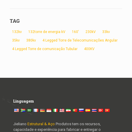
TAG
132kv
132torre de energia kV
160'
230kV
33kv
35kv
380kv
4 Legged Torre de Telecomunicações Angular
4 Legged Torre de comunicação Tubular
400KV
Linguagem
Jieliano
Estrutural & Aço
Produtos tem os recursos,
capacidade e experiência para fabricar e entregar o