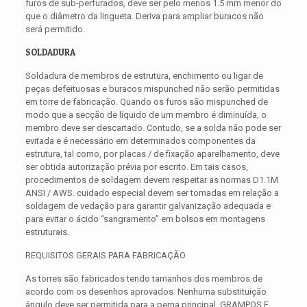
furos de sub-perfurados, deve ser pelo menos 1.5 mm menor do
que o diâmetro da lingueta. Deriva para ampliar buracos não
será permitido.
SOLDADURA
Soldadura de membros de estrutura, enchimento ou ligar de
peças defeituosas e buracos mispunched não serão permitidas
em torre de fabricação. Quando os furos são mispunched de
modo que a secção de líquido de um membro é diminuída, o
membro deve ser descartado. Contudo, se a solda não pode ser
evitada e é necessário em determinados componentes da
estrutura, tal como, por placas / de fixação aparelhamento, deve
ser obtida autorização prévia por escrito. Em tais casos,
procedimentos de soldagem devem respeitar as normas D1.1M
ANSI / AWS. cuidado especial devem ser tomadas em relação a
soldagem de vedação para garantir galvanização adequada e
para evitar o ácido “sangramento” em bolsos em montagens
estruturais.
REQUISITOS GERAIS PARA FABRICAÇÃO
As torres são fabricados tendo tamanhos dos membros de
acordo com os desenhos aprovados. Nenhuma substituição
ângulo deve ser permitida para a perna principal, GRAMPOS E