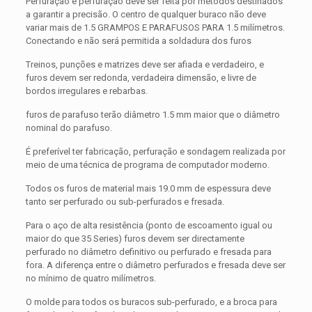
Perfuração e perfuração deve ser feita por métodos destinados
a garantir a precisão. O centro de qualquer buraco não deve
variar mais de 1.5 GRAMPOS E PARAFUSOS PARA 1.5 milímetros.
Conectando e não será permitida a soldadura dos furos
Treinos, punções e matrizes deve ser afiada e verdadeiro, e
furos devem ser redonda, verdadeira dimensão, e livre de
bordos irregulares e rebarbas.
furos de parafuso terão diâmetro 1.5 mm maior que o diâmetro
nominal do parafuso.
É preferível ter fabricação, perfuração e sondagem realizada por
meio de uma técnica de programa de computador moderno.
Todos os furos de material mais 19.0 mm de espessura deve
tanto ser perfurado ou sub-perfurados e fresada.
Para o aço de alta resistência (ponto de escoamento igual ou
maior do que 35 Series) furos devem ser directamente
perfurado no diâmetro definitivo ou perfurado e fresada para
fora. A diferença entre o diâmetro perfurados e fresada deve ser
no mínimo de quatro milímetros.
O molde para todos os buracos sub-perfurado, e a broca para