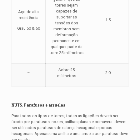
torres sejam
capazes de
Aço de alta
suportar as
resistência
1.5
tensões dos
Grau 50 & 60
membros sem
deformação
permanente em
qualquer parte da
torre 25 milímetros
Sobre 25
–
2.0
milímetros
NUTS, Parafusos e arruelas
Para todos os tipos de torres, todas as ligações deverá ser
fixado por parafusos, nozes, anilhas planas e primavera. devem
ser utilizados parafusos de cabeça hexagonal e porcas
hexagonais. Apenas uma anilha e uma arruela por parafuso deve
ser usado.