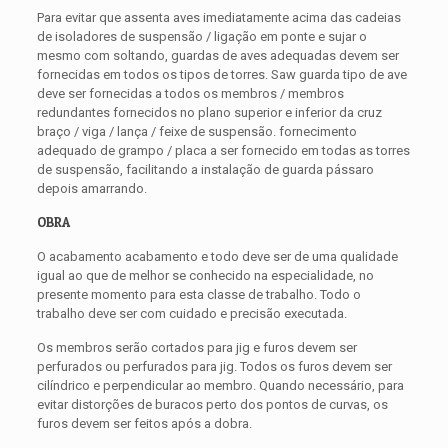
Para evitar que assenta aves imediatamente acima das cadeias
de isoladores de suspensão / ligação em ponte e sujar o
mesmo com soltando, guardas de aves adequadas devem ser
fornecidas em todos os tipos de torres. Saw guarda tipo de ave
deve ser fornecidas a todos os membros / membros
redundantes fornecidos no plano superior e inferior da cruz
braço / viga / lança / feixe de suspensão. fornecimento
adequado de grampo / placa a ser fornecido em todas as torres
de suspensão, facilitando a instalação de guarda pássaro
depois amarrando.
OBRA
O acabamento acabamento e todo deve ser de uma qualidade
igual ao que de melhor se conhecido na especialidade, no
presente momento para esta classe de trabalho. Todo o
trabalho deve ser com cuidado e precisão executada.
Os membros serão cortados para jig e furos devem ser
perfurados ou perfurados para jig. Todos os furos devem ser
cilíndrico e perpendicular ao membro. Quando necessário, para
evitar distorções de buracos perto dos pontos de curvas, os
furos devem ser feitos após a dobra.