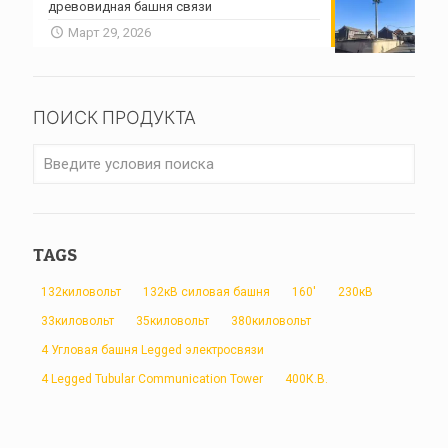
древовидная башня связи
Март 29, 2026
ПОИСК ПРОДУКТА
TAGS
132киловольт
132кВ силовая башня
160'
230кВ
33киловольт
35киловольт
380киловольт
4 Угловая башня Legged электросвязи
4 Legged Tubular Communication Tower
400К.В.