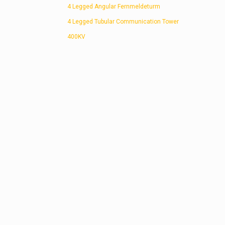
4 Legged Angular Fernmeldeturm
4 Legged Tubular Communication Tower
400KV