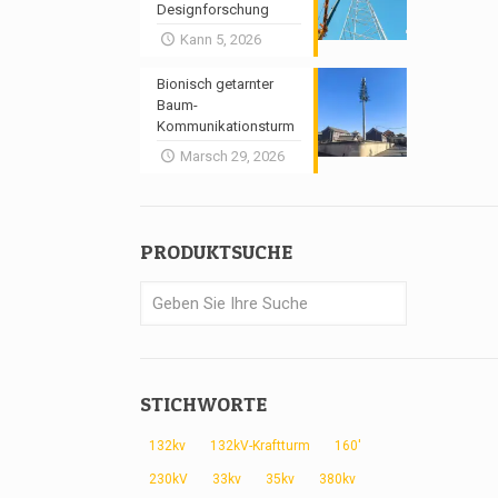
Designforschung
Kann 5, 2026
Bionisch getarnter
Baum-
Kommunikationsturm
Marsch 29, 2026
PRODUKTSUCHE
STICHWORTE
132kv
132kV-Kraftturm
160'
230kV
33kv
35kv
380kv