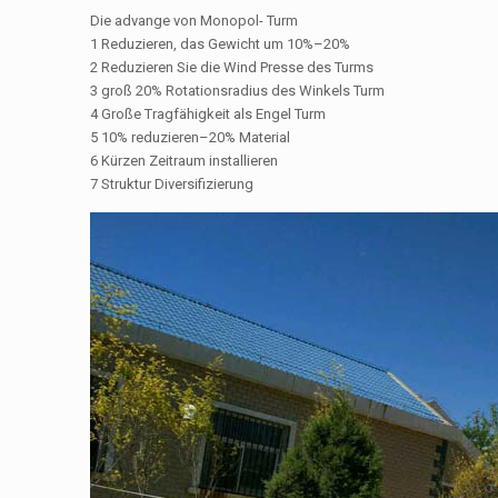
Die advange von Monopol- Turm
1 Reduzieren, das Gewicht um 10%–20%
2 Reduzieren Sie die Wind Presse des Turms
3 groß 20% Rotationsradius des Winkels Turm
4 Große Tragfähigkeit als Engel Turm
5 10% reduzieren–20% Material
6 Kürzen Zeitraum installieren
7 Struktur Diversifizierung