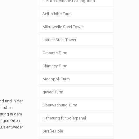
Elektro Getriebe Leitung Turm
Selbsthilfe-Turm
Mikrowelle Steel Tower
Lattice Steel Tower
Getarnte Turm
Chimney Turm
Monopol- Turm
guyed Turm
nd und in der
Überwachung Turm
rf ruhen
terung in dem
Halterung für Solarpanel
nigen Orten.
 .Es entweder
Straße Pole