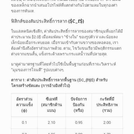
ของเหล็กฉากนำเสนอโปรไฟล์ที่แตกต่างกันไปตามลมในทุกองศา
ของการหันเห.
ฟิสิกส์ของสัมประสิทธิ์การลาก (
$C_f$
)
ในแง่เทคนิคเชิงลึก, ค่าสัมประสิทธิ์การลากของสมาชิกมุมที่แยกได้มี
ค่าประมาณ
$2.0$
เมื่อลมพัดมา “ข้างใน” ของรูปตัว V และน้อยลง
เล็กน้อยเมื่อกระทบยอด. เมื่อรวมเข้ากับคานขวางของหอคอย, เรา
ต้องคำนึงถึงอัตราส่วนภาพด้วย. ตาม, ไขว้แขนเรียวมีพฤติกรรมแตก
ต่างจากแขนสั้น, แข็งกระด้างเพราะกระแสน้ำวนที่ปลายสุด.
มาดูค่ามาตรฐานที่โดยทั่วไปใช้เป็นพื้นฐานก่อนที่เราจะวิเคราะห์
“มุมของการโจมตี” รูปแบบต่างๆ.
ตาราง 1: ค่าสัมประสิทธิ์การลากพื้นฐาน (
$C_{ft}$
) สำหรับ
โครงสร้างขัดแตะ (การอ้างอิงทั่วไป)
อัตราส่วน
ซีเอฟที
ปัจจัยการ
กะรัตที่มี
ความแข็ง
(สมาชิกด้าน
ป้องกัน
ประสิทธิภาพ
(ϕ)
แบน)
(หรือ)
(รวม)
0.1
2.10
0.95
2.00