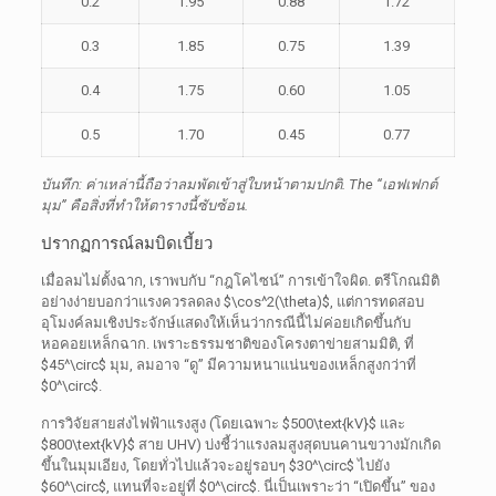
0.2
1.95
0.88
1.72
0.3
1.85
0.75
1.39
0.4
1.75
0.60
1.05
0.5
1.70
0.45
0.77
บันทึก: ค่าเหล่านี้ถือว่าลมพัดเข้าสู่ใบหน้าตามปกติ.
The
“เอฟเฟกต์
มุม” คือสิ่งที่ทำให้ตารางนี้ซับซ้อน.
ปรากฏการณ์ลมบิดเบี้ยว
เมื่อลมไม่ตั้งฉาก, เราพบกับ “กฎโคไซน์” การเข้าใจผิด. ตรีโกณมิติ
อย่างง่ายบอกว่าแรงควรลดลง
$\cos^2(\theta)$
, แต่การทดสอบ
อุโมงค์ลมเชิงประจักษ์แสดงให้เห็นว่ากรณีนี้ไม่ค่อยเกิดขึ้นกับ
หอคอยเหล็กฉาก. เพราะธรรมชาติของโครงตาข่ายสามมิติ, ที่
$45^\circ$
มุม, ลมอาจ “ดู” มีความหนาแน่นของเหล็กสูงกว่าที่
$0^\circ$
.
การวิจัยสายส่งไฟฟ้าแรงสูง (โดยเฉพาะ
$500\text{kV}$
และ
$800\text{kV}$
สาย UHV) บ่งชี้ว่าแรงลมสูงสุดบนคานขวางมักเกิด
ขึ้นในมุมเอียง, โดยทั่วไปแล้วจะอยู่รอบๆ
$30^\circ$
ไปยัง
$60^\circ$
, แทนที่จะอยู่ที่
$0^\circ$
. นี่เป็นเพราะว่า “เปิดขึ้น” ของ