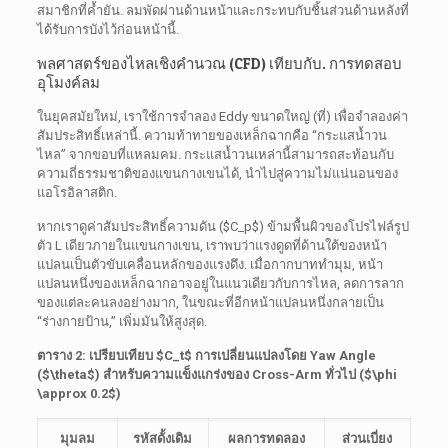
สมาชิกที่ค้ำยัน. ลมพัดผ่านด้านหน้าและกระทบกับชิ้นส่วนด้านหลังที่
ได้รับการบังไว้ก่อนหน้านี้.
พลศาสตร์ของไหลเชิงคำนวณ (CFD) เทียบกับ. การทดสอบ
อุโมงค์ลม
ในยุคสมัยใหม่, เราใช้การจำลอง Eddy ขนาดใหญ่ (ที่) เพื่อจำลองค่า
สัมประสิทธิ์เหล่านี้. ความท้าทายของเหล็กฉากคือ “กระแสน้ำวน
ไหล” จากขอบที่แหลมคม. กระแสน้ำวนเหล่านี้สามารถสะท้อนกับ
ความถี่ธรรมชาติของแขนกางเขนได้, นำไปสู่ความไม่แน่นอนของ
แอโรอิลาสติก.
หากเราดูค่าสัมประสิทธิ์ความดัน (
$C_p$
) ข้ามพื้นผิวของโปรไฟล์รูป
ตัว L เดียวภายในแขนกางเขน, เราพบว่าแรงดูดที่ด้านใต้ของหน้า
แปลนเป็นตัวขับเคลื่อนหลักของแรงดึง. เมื่อกากบาททำมุม, หน้า
แปลนหนึ่งของเหล็กฉากอาจอยู่ในแนวเดียวกับการไหล, ลดการลาก
ของแต่ละคนลงอย่างมาก, ในขณะที่อีกหน้าแปลนหนึ่งกลายเป็น
“ร่างกายป้าน,” เพิ่มมันให้สูงสุด.
ตาราง 2: เปรียบเทียบ
$C_t$
การเปลี่ยนแปลงโดย Yaw Angle
(
$\theta$
) สำหรับความแข็งแกร่งของ Cross-Arm ทั่วไป (
$\phi
\approx 0.2$
)
มุมลม
รหัสดั้งเดิม
ผลการทดลอง
ส่วนเบี่ยง