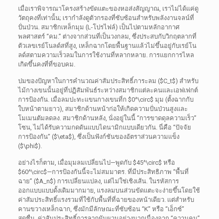
เมื่อเราพิจารณาโครงสร้างขัดแตะของหอส่งสัญญาณ, เราไม่ได้แค่ดู
วัตถุคงที่เท่านั้น; เรากำลังดูตัวกรองที่ซับซ้อนสำหรับพลังงานจลน์ที่
ปั่นป่วน. สมาชิกเหล็กมุม (L-โปรไฟล์) เป็นไปตามหลักอากาศ
พลศาสตร์ “คม.” ต่างจากส่วนที่เป็นวงกลม, ซึ่งประสบกับวิกฤตลากที่
ตัวเลขเรย์โนลด์สที่สูง, เหล็กฉากโดยพื้นฐานแล้วไม่ขึ้นอยู่กับเรย์โน
ลด์สตามความเร็วลมในการใช้งานที่หลากหลาย. การแยกการไหล
เกิดขึ้นคงที่ที่ขอบคม.
ปมของปัญหาในการคำนวณค่าสัมประสิทธิ์ภาระลม (
$C_t$
) สำหรับ
ไม้กางเขนนั้นอยู่ที่ปฏิสัมพันธ์ระหว่างสมาชิกแต่ละคนและเอฟเฟกต์
การป้องกัน. เมื่อลมปะทะแขนกางเขนที่ก
$0^\circ$
มุม (ตั้งฉากกับ
ใบหน้าตามยาว), สมาชิกด้านหน้าก่อให้เกิดความปั่นป่วนสูงและ
โมเมนตัมลดลง. สมาชิกด้านหลัง, นั่งอยู่ในนี้ “การขาดดุลความเร็ว”
โซน, ไม่ได้รับความกดดันแบบไดนามิกแบบเดียวกัน. นี่คือ “ปัจจัย
การป้องกัน” (
$\eta$
), ซึ่งเป็นฟังก์ชันของอัตราส่วนความแข็ง
(
$\phi$
).
อย่างไรก็ตาม, เมื่อมุมลมเปลี่ยนไป—พูดกับ
$45^\circ$
หรือ
$60^\circ$
—การป้องกันนี้จะไม่สมมาตร. ที่มีประสิทธิภาพ “พื้นที่
ฉาย” (
$A_n$
) การเปลี่ยนแปลง, แต่ไม่ใช่เชิงเส้น. ในรหัสการ
ออกแบบแบบดั้งเดิมมากมาย, แรงลมบนส่วนขัดแตะจะง่ายขึ้นโดยใช้
ค่าสัมประสิทธิ์แรงรวมที่ใช้กับพื้นที่ที่ฉายของหน้าเดียว. แต่สำหรับ
คานขวางเหล็กฉาก, ซึ่งมักมีลักษณะที่ซับซ้อน “K” หรือ “เอ็กซ์”
สดชื่น, ค่าสัมประสิทธิ์การลากผันผวนอย่างมากเนื่องจาก “ความคม”