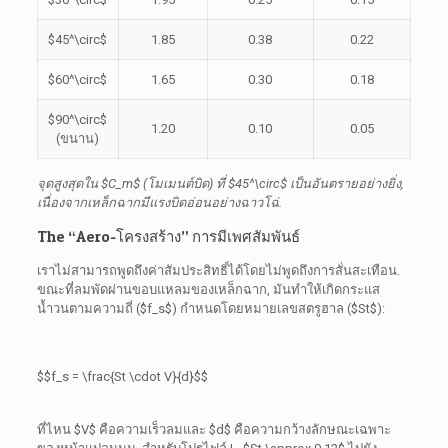
$45^\circ$
1.85
0.38
0.22
$60^\circ$
1.65
0.30
0.18
$90^\circ$
1.20
0.10
0.05
(ขนาน)
จุดสูงสุดใน
$C_m$
(โมเมนต์บิด) ที่
$45^\circ$
เป็นอันตรายอย่างยิ่ง,
เนื่องจากเหล็กฉากมีแรงบิดอ่อนอย่างฉาวโฉ่.
The
“Aero-โครงสร้าง” การมีเพศสัมพันธ์
เราไม่สามารถพูดถึงค่าสัมประสิทธิ์ได้โดยไม่พูดถึงการสั่นสะเทือน.
ขณะที่ลมพัดผ่านขอบแหลมของเหล็กฉาก, มันทำให้เกิดกระแส
น้ำวนตามความถี่ (
$f_s$
) กำหนดโดยหมายเลขสตรูฮาล (
$St$
):
$$f_s = \frac{St \cdot V}{d}$$
ที่ไหน
$V$
คือความเร็วลมและ
$d$
คือความกว้างลักษณะเฉพาะ