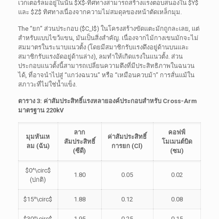
เวกเตอร์ลมอยู่ในนั้น
$X$
-ทิศทางสามารถสร้างแรงตอบสนองใน
$Y$
และ
$Z$
ทิศทางเนื่องจากความไม่สมดุลของหน้าตัดเหล็กมุม.
The
“ยก” ส่วนประกอบ (
$C_l$
) ในโครงสร้างขัดแตะมักถูกละเลย, แต่
สำหรับแบบไขว้แขน, มันเป็นสิ่งสำคัญ. เนื่องจากไม้กางเขนมักจะไม่
สมมาตรในระนาบแนวตั้ง (โดยมีสมาชิกรับแรงดึงอยู่ด้านบนและ
สมาชิกรับแรงอัดอยู่ด้านล่าง), ลมทำให้เกิดแรงในแนวตั้ง. ส่วน
ประกอบแนวตั้งนี้สามารถเปลี่ยนความตึงที่มีประสิทธิภาพในฉนวน
ได้, ที่อาจนำไปสู่ “แกว่งฉนวน” หรือ “เหมือนควบม้า” การสั่นแม้ใน
สภาวะที่ไม่ใช่น้ำแข็ง.
ตาราง 3: ค่าสัมประสิทธิ์แรงหลายองค์ประกอบสำหรับ Cross-Arm
มาตรฐาน 220kV
ลาก
คอฟฟ์
มุมหันเห
ค่าสัมประสิทธิ์
สัมประสิทธิ์
โมเมนต์บิด
ลม (ฉัน)
การยก (Cl)
(ซีดี)
(ซม)
$0^\circ$
1.80
0.05
0.02
(ปกติ)
$15^\circ$
1.88
0.12
0.08
$30^\circ$
1.95
0.25
0.15