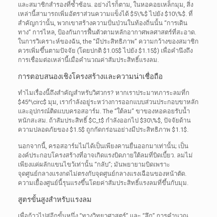
และสมาชิกสำรองที่ซ้ำซ้อน. อย่างไรก็ตาม, ในหอคอยเหล็กมุม, สิ่ง
เหล่านี้สามารถเพิ่มอัตราส่วนความแข็งได้
$5\%$
ไปยัง
$10\%$
. ที่
สำคัญกว่านั้น, พวกเขาสร้างความปั่นป่วนในท้องถิ่นนั้น “การเดิน
ทาง” การไหล, ป้องกันการฟื้นตัวตามหลักอากาศพลศาสตร์ที่สะอาด.
ในการวิเคราะห์ของฉัน,
the
“มีประสิทธิภาพ” ความกว้างของสมาชิก
ควรเพิ่มขึ้นตามปัจจัย (โดยปกติ
$1.05$
ไปยัง
$1.15$
) เพื่อคำนึงถึง
การเชื่อมต่อเหล่านี้เมื่อคำนวณค่าสัมประสิทธิ์แรงลม.
การตอบสนองเชิงโครงสร้างและความน่าเชื่อถือ
ทำไมเรื่องนี้ถึงสำคัญสำหรับวิศวกร? หากเราประมาทภาระลมที่ก
$45^\circ$
มุม, เรากำลังอยู่ระหว่างการออกแบบส่วนประกอบขาหลัก
และอุปกรณ์ติดแบบครอสอาร์ม.
The
“ใต้ลม” ขาของหอคอยรับน้ำ
หนักสะสม. ถ้าสัมประสิทธิ์
$C_t$
กำลังออกไป
$30\%$
, ปัจจัยด้าน
ความปลอดภัยของ
$1.5$
ถูกกัดกร่อนอย่างมีประสิทธิภาพ
$1.1$
.
นอกจากนี้, ครอสอาร์มไม่ได้เป็นเพียงคานยื่นออกมาเท่านั้น; เป็น
องค์ประกอบโครงสร้างที่อาจเกิดแรงบิดภายใต้ลมที่บิดเบี้ยว. ลมไม่
เพียงแค่ผลักแขนไขว้เท่านั้น “กลับ”; มันพยายามบิดเพราะ
จุดศูนย์กลางแรงกดไม่ตรงกับจุดศูนย์กลางแรงเฉือนของหน้าตัด.
ความเยื้องศูนย์นี้รุนแรงขึ้นโดยค่าสัมประสิทธิ์แรงลมที่ขึ้นกับมุม.
สูตรขั้นสูงสำหรับแรงลม
เพื่อก้าวไปสู่อีกขั้นหนึ่ง “ทางวิทยาศาสตร์” และ “ลึก” การคำนวณ,