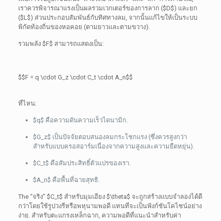
เราควรพิจารณาแรงเป็นผลรวมเวกเตอร์ของการลาก (
$D$
) และยก
(
$L$
) ส่วนประกอบสัมพันธ์กับทิศทางลม, จากนั้นแก้ไขให้เป็นระบบ
พิกัดท้องถิ่นของหอคอย (ตามยาวและตามขวาง).
รวมพลัง
$F$
สามารถแสดงเป็น:
$$F = q \cdot G_z \cdot C_t \cdot A_n$$
ที่ไหน:
$q$
คือความดันความเร็วไดนามิก.
$G_z$
เป็นปัจจัยตอบสนองลมกระโชกแรง (ซึ่งควรสูงกว่า
สำหรับแบบครอสอาร์มเนื่องจากความสูงและความยืดหยุ่น).
$C_t$
คือสัมประสิทธิ์ตัวแปรของเรา.
$A_n$
คือพื้นที่ฉายสุทธิ.
The
“จริง”
$C_t$
สำหรับมุมเอียง
$\theta$
จะถูกสร้างแบบจำลองได้ดี
กว่าโดยใช้รูปวงรีหรือพหุนามพอดี แทนที่จะเป็นฟังก์ชันโคไซน์อย่าง
ง่าย. สำหรับตะแกรงเหล็กฉาก, ความพอดีที่แนะนำสำหรับค่า