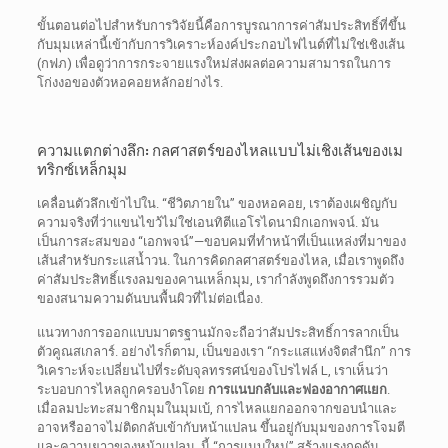
ขั้นตอนต่อไปสำหรับการวิจัยนี้คือการบูรณาการค่าสัมประสิทธิ์ที่ขึ้น
กับมุมเหล่านี้เข้ากับการวิเคราะห์องค์ประกอบไฟไนต์ที่ไม่ใช่เชิงเส้น
(กฟภ) เพื่อดูว่าการกระจายแรงใหม่ส่งผลต่อความสามารถในการ
โก่งงอของตัวหอคอยหลักอย่างไร.
ความแตกต่างลึก: กลศาสตร์ของไหลแบบไม่เชิงเส้นของเม
ทริกซ์เหล็กมุม
เคลื่อนตัวลึกเข้าไปใน. “ชีวิตภายใน” ของหอคอย, เราต้องเผชิญกับ
ความจริงที่ว่าแขนไขว้ไม่ใช่เอนทิตีแอโรไดนามิกเอกพจน์. มัน
เป็นการสะสมของ “เอกพจน์”—ขอบคมที่ทำหน้าที่เป็นแหล่งที่มาของ
เส้นสำหรับกระแสน้ำวน. ในการคิดกลศาสตร์ของไหล, เมื่อเราพูดถึง
ค่าสัมประสิทธิ์แรงลมของคานเหล็กมุม, เรากำลังพูดถึงการรวมตัว
ของสนามความดันบนพื้นผิวที่ไม่ต่อเนื่อง.
แนวทางการออกแบบมาตรฐานมักจะถือว่าสัมประสิทธิ์การลากเป็น
ตัวคูณสเกลาร์. อย่างไรก็ตาม, เป็นของเรา “กระแสแห่งจิตสำนึก” การ
วิเคราะห์จะเปลี่ยนไปที่ระดับจุลทรรศน์ของโปรไฟล์ L, เราเห็นว่า
ระบอบการไหลถูกครอบงำโดย
การแนบกลับและฟองอากาศแยก
.
เมื่อลมปะทะสมาชิกมุมในมุมเบ้, การไหลแยกออกจากขอบนำและ
อาจหรืออาจไม่ติดกลับเข้ากับหน้าแปลน ขึ้นอยู่กับมุมของการโจมตี
และความยาวของหน้าแปลน. นี้ “การแนบใหม่” สร้างแรงกดดัน