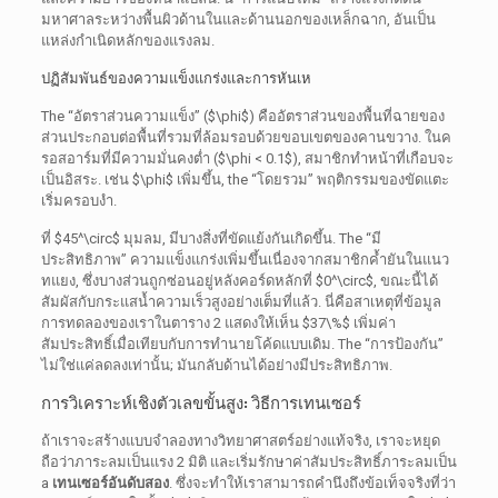
มหาศาลระหว่างพื้นผิวด้านในและด้านนอกของเหล็กฉาก, อันเป็น
แหล่งกำเนิดหลักของแรงลม.
ปฏิสัมพันธ์ของความแข็งแกร่งและการหันเห
The
“อัตราส่วนความแข็ง” (
$\phi$
) คืออัตราส่วนของพื้นที่ฉายของ
ส่วนประกอบต่อพื้นที่รวมที่ล้อมรอบด้วยขอบเขตของคานขวาง. ในค
รอสอาร์มที่มีความมั่นคงต่ำ (
$\phi < 0.1$
), สมาชิกทำหน้าที่เกือบจะ
เป็นอิสระ. เช่น
$\phi$
เพิ่มขึ้น,
the
“โดยรวม” พฤติกรรมของขัดแตะ
เริ่มครอบงำ.
ที่
$45^\circ$
มุมลม, มีบางสิ่งที่ขัดแย้งกันเกิดขึ้น.
The
“มี
ประสิทธิภาพ” ความแข็งแกร่งเพิ่มขึ้นเนื่องจากสมาชิกค้ำยันในแนว
ทแยง, ซึ่งบางส่วนถูกซ่อนอยู่หลังคอร์ดหลักที่
$0^\circ$
, ขณะนี้ได้
สัมผัสกับกระแสน้ำความเร็วสูงอย่างเต็มที่แล้ว. นี่คือสาเหตุที่ข้อมูล
การทดลองของเราในตาราง 2 แสดงให้เห็น
$37\%$
เพิ่มค่า
สัมประสิทธิ์เมื่อเทียบกับการทำนายโค้ดแบบเดิม.
The
“การป้องกัน”
ไม่ใช่แค่ลดลงเท่านั้น; มันกลับด้านได้อย่างมีประสิทธิภาพ.
การวิเคราะห์เชิงตัวเลขขั้นสูง: วิธีการเทนเซอร์
ถ้าเราจะสร้างแบบจำลองทางวิทยาศาสตร์อย่างแท้จริง, เราจะหยุด
ถือว่าภาระลมเป็นแรง 2 มิติ และเริ่มรักษาค่าสัมประสิทธิ์ภาระลมเป็น
a
เทนเซอร์อันดับสอง
. ซึ่งจะทำให้เราสามารถคำนึงถึงข้อเท็จจริงที่ว่า