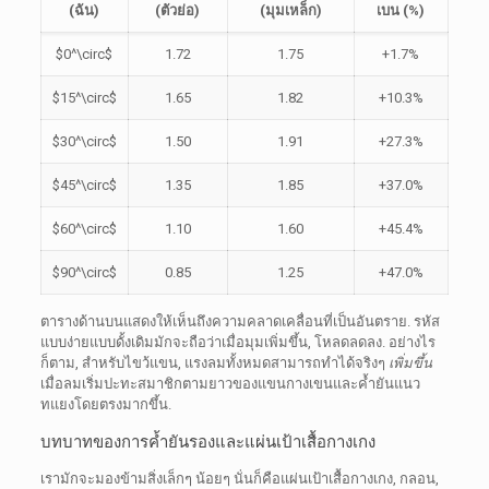
(ฉัน)
(ตัวย่อ)
(มุมเหล็ก)
เบน (%)
$0^\circ$
1.72
1.75
+1.7%
$15^\circ$
1.65
1.82
+10.3%
$30^\circ$
1.50
1.91
+27.3%
$45^\circ$
1.35
1.85
+37.0%
$60^\circ$
1.10
1.60
+45.4%
$90^\circ$
0.85
1.25
+47.0%
ตารางด้านบนแสดงให้เห็นถึงความคลาดเคลื่อนที่เป็นอันตราย. รหัส
แบบง่ายแบบดั้งเดิมมักจะถือว่าเมื่อมุมเพิ่มขึ้น, โหลดลดลง. อย่างไร
ก็ตาม, สำหรับไขว้แขน, แรงลมทั้งหมดสามารถทำได้จริงๆ
เพิ่มขึ้น
เมื่อลมเริ่มปะทะสมาชิกตามยาวของแขนกางเขนและค้ำยันแนว
ทแยงโดยตรงมากขึ้น.
บทบาทของการค้ำยันรองและแผ่นเป้าเสื้อกางเกง
เรามักจะมองข้ามสิ่งเล็กๆ น้อยๆ นั่นก็คือแผ่นเป้าเสื้อกางเกง, กลอน,