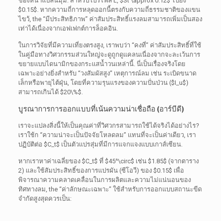
ของหน้าแปลนมุม. สำหรับโปรไฟล์ L,
$St \approx 0.12$
ไปยัง
$0.15$
. หากความถี่การหลุดออกนี้ตรงกับความถี่ธรรมชาติของแขน
ไขว้,
the
“มีประสิทธิภาพ” ค่าสัมประสิทธิ์แรงลมสามารถเพิ่มเป็นสอง
เท่าได้เนื่องจากเอฟเฟกต์การล็อคอิน.
ในการวิจัยที่มีความเที่ยงตรงสูง, เราพบว่า “คงที่” ค่าสัมประสิทธิ์ที่ใช้
ในคู่มือทางวิศวกรรมส่วนใหญ่จะดูถูกดูแคลนเนื่องจากจะละเว้นการ
ขยายแบบไดนามิกของกระแสน้ำวนเหล่านี้. นี่เป็นเรื่องจริงโดย
เฉพาะอย่างยิ่งสำหรับ “วงสัมผัสสูง” เหตุการณ์ลม เช่น ระเบิดขนาด
เล็กหรือพายุไต้ฝุ่น, โดยที่ความรุนแรงของความปั่นป่วน (
$I_u$
)
สามารถเกินได้
$20\%$
.
บูรณาการการออกแบบที่เน้นความน่าเชื่อถือ (อาร์บีดี)
เราจะแปลงสิ่งนี้ให้เป็นคุณค่าที่วิศวกรสามารถใช้ได้จริงได้อย่างไร?
เราใช้ก “ความน่าจะเป็นปัจจัยโหลดลม” แทนที่จะเป็นค่าเดียว, เรา
ปฏิบัติต่อ
$C_t$
เป็นตัวแปรสุ่มที่มีการแจกแจงแบบเกาส์เซียน.
หากเราหาค่าเฉลี่ยของ
$C_t$
ที่
$45^\circ$
เช่น
$1.85$
(จากตาราง
2) และใช้สัมประสิทธิ์ของการแปรผัน (ซีโอวี) ของ
$0.15$
เพื่อ
พิจารณาความคลาดเคลื่อนในการผลิตและความไม่แน่นอนของ
ทิศทางลม,
the
“ค่าลักษณะเฉพาะ” ใช้สำหรับการออกแบบสถานะขีด
จำกัดสูงสุดควรเป็น: