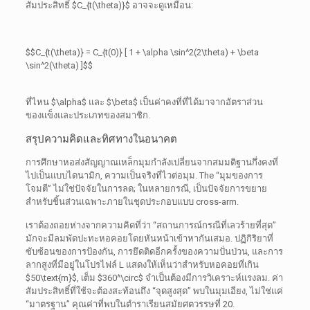
สัมประสิทธิ์
$C_{t(\theta)}$
อาจจะดูเหมือน:
$$C_{t(\theta)} = C_{t(0)} [ 1 + \alpha \sin^2(2\theta) + \beta
\sin^2(\theta) ]$$
ที่ไหน
$\alpha$
และ
$\beta$
เป็นค่าคงที่ที่ได้มาจากอัตราส่วน
ของแข็งและประเภทของสมาชิก.
สรุปความคิดและทิศทางในอนาคต
การศึกษาหอส่งสัญญาณเหล็กมุมกำลังเปลี่ยนจากสมมติฐานกึ่งคงที่
ไปเป็นแบบไดนามิก, ความเป็นจริงที่ไวต่อมุม.
The
“มุมของการ
โจมตี” ไม่ใช่ปัจจัยในการลด; ในหลายกรณี, เป็นปัจจัยการขยาย
สำหรับชิ้นส่วนเฉพาะภายในชุดประกอบแบบ cross-arm.
เราต้องถอยห่างจากความคิดที่ว่า “สถานการณ์กรณีที่เลวร้ายที่สุด”
มักจะมีลมพัดปะทะหอคอยโดยหันหน้าเข้าหากันเสมอ. ปฏิกิริยาที่
ซับซ้อนของการป้องกัน, การยึดติดอีกครั้งของความปั่นป่วน, และการ
ลากสูงที่มีอยู่ในโปรไฟล์ L แสดงให้เห็นว่าสำหรับหอคอยที่เกิน
$50\text{m}$
, เต็ม
$360^\circ$
จำเป็นต้องมีการวิเคราะห์แรงลม. ค่า
สัมประสิทธิ์ที่ใช้จะต้องสะท้อนถึง “จุดสูงสุด” พบในมุมเอียง, ไม่ใช่แค่
“มาตรฐาน” คุณค่าที่พบในตำราเรียนสมัยศตวรรษที่ 20.