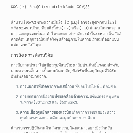
$$C_{t,k} = \mu(C_t) \cdot (1 + k \cdot COV)$$
สำหรับ
$95\%$
ช่วงความมั่นใจ,
$C_{t,k}$
อาจจะสูงเท่ากับ
$2.3$
หรือ
$2.4$
. เปรียบเทียบสิ่งนี้กับ
$1.7$
หรือ
$1.8$
มักพบในมาตรฐาน
เก่า, และคุณจะเห็นว่าทำไมหอคอยเก่าๆ มักจะพังในระหว่างนั้น “ไม่
คาดคิด” เหตุการณ์ลมที่จริงๆ แล้วอยู่ภายในความเร็วลมที่ออกแบบ
แต่มาจาก “เบ้” มุม.
การสังเคราะห์งานวิจัย
การสืบสวนนำเราไปสู่ข้อสรุปที่แน่ชัด: ค่าสัมประสิทธิ์แรงลมสำหรับ
คานขวางเหล็กฉากเป็นแบบไดนามิก, ฟังก์ชั่นขึ้นอยู่กับมุมที่ได้รับ
อิทธิพลอย่างมากจาก:
การแยกตัวที่เกิดจากกระแสน้ำวน
ที่ขอบโปรไฟล์ L ที่คมชัด.
การผกผันการป้องกันที่ขับเคลื่อนด้วยความแข็งแกร่ง
ที่มุมหัน
ระหว่าง
$30^\circ$
และ
$60^\circ$
.
ความเยื้องศูนย์กลางของแรงบิด
เกิดจากการชดเชยระหว่าง
ศูนย์กลางของความดันและศูนย์กลางแรงเฉือน.
สำหรับการปฏิบัติงานด้านวิศวกรรม, โดยเฉพาะอย่างยิ่งสำหรับ