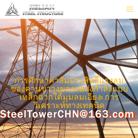
การศึกษาค่าสัมประสิทธิ์แรงลม
ของคานขวางของหอส่งกำลังแบบ
เหล็กฉากใต้มุมลมเอียง: การ
วิเคราะห์ทางเทคนิค