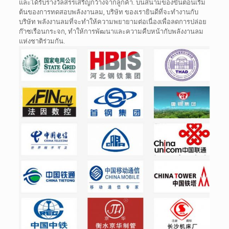
และได้รับรางวัลสรรเสริญกว้างจากลูกค้า. บนสนามของขั้นตอนเริ่ม
ต้นของการทดสอบพลังงานลม, บริษัท ของเรายินดีที่จะทำงานกับ
บริษัท พลังงานลมที่จะทำให้ความพยายามต่อเนื่องเพื่อลดการปล่อย
ก๊าซเรือนกระจก, ทำให้การพัฒนาและความคืบหน้ากับพลังงานลม
แห่งชาติร่วมกัน.