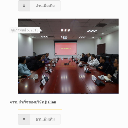
อ่านเพิ่มเติม
กุมภาพันธ์ 5, 2018
ความสำเร็จของบริษัท Jielian
อ่านเพิ่มเติม