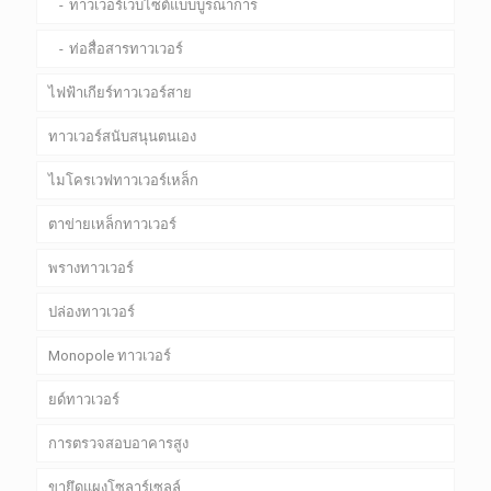
ทาวเวอร์เว็บไซต์แบบบูรณาการ
ท่อสื่อสารทาวเวอร์
ไฟฟ้าเกียร์ทาวเวอร์สาย
ทาวเวอร์สนับสนุนตนเอง
ไมโครเวฟทาวเวอร์เหล็ก
ตาข่ายเหล็กทาวเวอร์
พรางทาวเวอร์
ปล่องทาวเวอร์
Monopole ทาวเวอร์
ยด์ทาวเวอร์
การตรวจสอบอาคารสูง
ขายึดแผงโซลาร์เซลล์