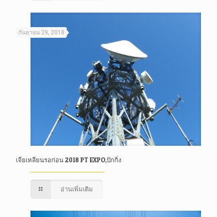
กันยายน 29, 2018
เจียเหลียนรอก่อน 2018 PT EXPO,ปักกิ่ง
อ่านเพิ่มเติม