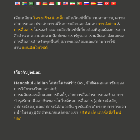
เจียเหลียน
โครงสร้าง & เหล็ก
ผลิตภัณฑ์ที่มีความสามารถ, ความ
สามารถและประสบการณ์ในการผลิตและส่งมอบ
การส่งผ่าน
&
การสื่อสาร
โครงสร้างและผลิตภัณฑ์ที่เกี่ยวข้องที่คุณต้องการจาก
สิ่งอำนวยความสะดวกศิลปะของเรารัฐของ. เราผลิตเสาส่งและหอ
การสื่อสารสำหรับทุกพื้นที่, สภาพแวดล้อมและสภาพการใช้
งาน.
แผนผังเว็บไซต์
เกี่ยวกับ Jielian
Hengshui Jielian โลหะโครงสร้าง Co., จำกัด
-คอลเลกชันของ
การวิจัยทางวิทยาศาสตร์,
การผลิตหอเหล็กและการติดตั้ง, สายการสื่อสารการก่อสร้าง, การ
บำรุงรักษามืออาชีพของเว็บไซต์หอการสื่อสาร (อุปกรณ์หลัก,
อุปกรณ์รอง, และอุปกรณ์ต่อพ่วงอื่น ๆ เช่นเดียวกับระบบการกระจา
ยน้ำในร่ม),ผู้จัดจำหน่ายเหล็กของเรา :
บริษัท เอ็บเตอร์สตีลไพพ์
บจก