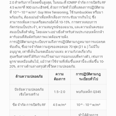
2.0 สำหรับการโหลดขั้นสูงสุด, ในขณะที่ ICNIRP จำกัด การเปิดรับ RF
4.5 w/m²ที่ 900 เมกะเฮิรตซ์, ด้วยการวัดทั่วไปที่แสดงการปฏิบัติตาม
ที่ 10⁻⁵–10⁻² w/m². Guy Wire Tensioning, ใช้ turnbuckles หรือมา
พร้อมกัน, ต้องแม่นยำเพื่อหลีกเลี่ยงการกระชับมากเกินไป, ซึ่ง
สามารถเพิ่มความเครียดแรงอัดได้ 10-15%. การตรวจสอบการ
กัดกร่อนเป็นประจำ, ความสมบูรณ์ของฉนวน, และความมั่นคงของ
สมอเป็นสิ่งสำคัญ, โดยเฉพาะอย่างยิ่งสำหรับส่วนประกอบเหล็กกล้า
คาร์บอนที่สัมผัสกับสภาพแวดล้อมชายฝั่ง.
การปฏิบัติตามกฎระเบียบรวมถึงการปฏิบัติตามกฎหมายการแบ่งเขต
ท้องถิ่น, ซึ่งอาจจำกัดความสูงของหอคอย 70 ฟุต (21 ม.) ไม่มีใบ
อนุญาต, เท่าที่เห็นในเขตเมืองบางแห่ง. ความกังวลเกี่ยวกับ
สุนทรียศาสตร์ได้รับการแก้ไขผ่านการออกแบบที่พรางตัว, เช่นการ
ผูกขาดเหมือนต้นไม้, แม้ว่าค่าใช้จ่ายที่เพิ่มขึ้นเหล่านี้จะเพิ่มขึ้น 10-
20%. ตารางด้านล่างสรุปตัวชี้วัดความปลอดภัย.
ความ
การปฏิบัติตามกฎ
ด้านความปลอดภัย
ต้องการ
ระเบียบทั่วไป
ปัจจัยความปลอดภัย
1.5–2.0
พบกับเหล็ก Q345
เชิงโครงสร้าง
ขีด จำกัด การเปิดรับ RF
4.5 w/m²
10⁻⁵ - 10⁻² w/m²
ทำได้ด้วยการ