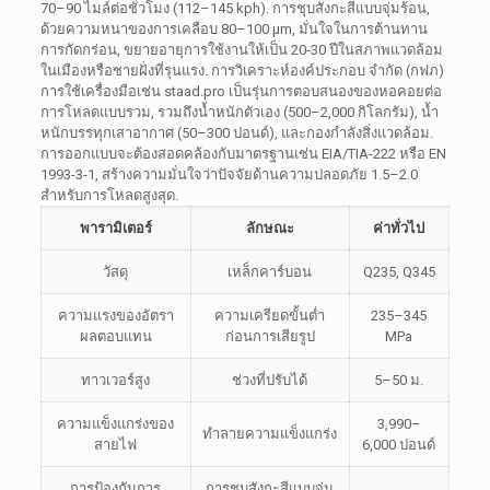
70–90 ไมล์ต่อชั่วโมง (112–145 kph). การชุบสังกะสีแบบจุ่มร้อน,
ด้วยความหนาของการเคลือบ 80–100 µm, มั่นใจในการต้านทาน
การกัดกร่อน, ขยายอายุการใช้งานให้เป็น 20-30 ปีในสภาพแวดล้อม
ในเมืองหรือชายฝั่งที่รุนแรง. การวิเคราะห์องค์ประกอบ จำกัด (กฟภ)
การใช้เครื่องมือเช่น staad.pro เป็นรุ่นการตอบสนองของหอคอยต่อ
การโหลดแบบรวม, รวมถึงน้ำหนักตัวเอง (500–2,000 กิโลกรัม), น้ำ
หนักบรรทุกเสาอากาศ (50–300 ปอนด์), และกองกำลังสิ่งแวดล้อม.
การออกแบบจะต้องสอดคล้องกับมาตรฐานเช่น EIA/TIA-222 หรือ EN
1993-3-1, สร้างความมั่นใจว่าปัจจัยด้านความปลอดภัย 1.5–2.0
สำหรับการโหลดสูงสุด.
พารามิเตอร์
ลักษณะ
ค่าทั่วไป
วัสดุ
เหล็กคาร์บอน
Q235, Q345
ความแรงของอัตรา
ความเครียดขั้นต่ำ
235–345
ผลตอบแทน
ก่อนการเสียรูป
MPa
ทาวเวอร์สูง
ช่วงที่ปรับได้
5–50 ม.
ความแข็งแกร่งของ
3,990–
ทำลายความแข็งแกร่ง
สายไฟ
6,000 ปอนด์
การป้องกันการ
การชุบสังกะสีแบบจุ่ม