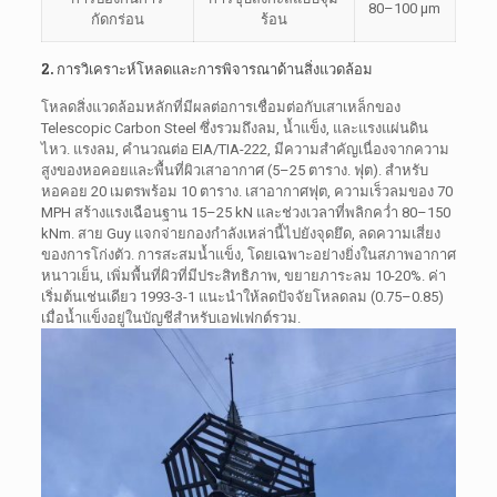
80–100 µm
กัดกร่อน
ร้อน
2. การวิเคราะห์โหลดและการพิจารณาด้านสิ่งแวดล้อม
โหลดสิ่งแวดล้อมหลักที่มีผลต่อการเชื่อมต่อกับเสาเหล็กของ
Telescopic Carbon Steel ซึ่งรวมถึงลม, น้ำแข็ง, และแรงแผ่นดิน
ไหว. แรงลม, คำนวณต่อ EIA/TIA-222, มีความสำคัญเนื่องจากความ
สูงของหอคอยและพื้นที่ผิวเสาอากาศ (5–25 ตาราง. ฟุต). สำหรับ
หอคอย 20 เมตรพร้อม 10 ตาราง. เสาอากาศฟุต, ความเร็วลมของ 70
MPH สร้างแรงเฉือนฐาน 15–25 kN และช่วงเวลาที่พลิกคว่ำ 80–150
kNm. สาย Guy แจกจ่ายกองกำลังเหล่านี้ไปยังจุดยึด, ลดความเสี่ยง
ของการโก่งตัว. การสะสมน้ำแข็ง, โดยเฉพาะอย่างยิ่งในสภาพอากาศ
หนาวเย็น, เพิ่มพื้นที่ผิวที่มีประสิทธิภาพ, ขยายภาระลม 10-20%. ค่า
เริ่มต้นเช่นเดียว 1993-3-1 แนะนำให้ลดปัจจัยโหลดลม (0.75–0.85)
เมื่อน้ำแข็งอยู่ในบัญชีสำหรับเอฟเฟกต์รวม.