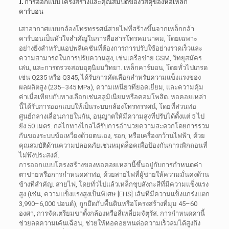
1. การออกแบบโครงสร้างและคุณสมบัติของวัสดุของหอเหล็ก
คาร์บอน
เสาอากาศแบบกล้องโทรทรรศน์สายไฟที่สร้างขึ้นจากเหล็กกล้า
คาร์บอนเป็นหัวใจสำคัญในการสื่อสารโทรคมนาคม, โดยเฉพาะ
อย่างยิ่งสำหรับแอปพลิเคชันที่ต้องการการปรับใช้อย่างรวดเร็วและ
ความสามารถในการปรับความสูง, เช่นเครือข่าย GSM, วิทยุสมัคร
เล่น, และการตรวจสอบอุตุนิยมวิทยา. เหล็กคาร์บอน, โดยทั่วไปเกรด
เช่น Q235 หรือ Q345, ได้รับการคัดเลือกสำหรับความแข็งแรงของ
ผลผลิตสูง (235–345 MPa), ความเหนียวที่ยอดเยี่ยม, และความคุ้ม
ค่าเมื่อเทียบกับทางเลือกเช่นอลูมิเนียมหรือคอมโพสิต. หอคอยเหล่า
นี้ได้รับการออกแบบให้เป็นระบบกล้องโทรทรรศน์, โดยที่ส่วนท่อ
ศูนย์กลางเลื่อนภายในกัน, อนุญาตให้มีความสูงที่ปรับได้ตั้งแต่ 5 ไป
ยัง 50 เมตร. กลไกทางไกลได้รับการอำนวยความสะดวกโดยการรวม
กันของระบบข้อเหวี่ยงด้วยตนเอง, รอก, หรือเครื่องกว้านไฟฟ้า, ด้วย
คุณสมบัติด้านความปลอดภัยเช่นหมุดล็อคเพื่อป้องกันการเพิกถอนที่
ไม่พึงประสงค์.
การออกแบบโครงสร้างของหอคอยเหล่านี้ขึ้นอยู่กับการกำหนดค่า
ตาข่ายหรือการกำหนดค่าท่อ, ด้วยสายไฟที่ผู้ชายให้ความมั่นคงด้าน
ข้างที่สำคัญ. สายไฟ, โดยทั่วไปแล้วเหล็กชุบสังกะสีที่มีความแข็งแรง
สูง (เช่น, ความแข็งแรงสูงเป็นพิเศษ [EHS] เส้นที่มีความแข็งแกร่งแตก
3,990–6,000 ปอนด์), ถูกยึดกับพื้นดินหรือโครงสร้างที่มุม 45–60
องศา, การจัดเตรียมขาตั้งกล้องหรือสี่เหลี่ยมจัตุรัส. การกำหนดค่านี้
ช่วยลดความเค้นเฉือน, ช่วยให้หอคอยทนต่อความเร็วลมได้สูงถึง